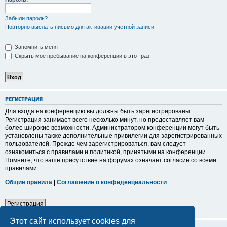
Забыли пароль?
Повторно выслать письмо для активации учётной записи
Запомнить меня
Скрыть моё пребывание на конференции в этот раз
Р
Е
Г
И
С
Т
Р
А
Ц
И
Я
Для входа на конференцию вы должны быть зарегистрированы.
Регистрация занимает всего несколько минут, но предоставляет вам
более широкие возможности. Администратором конференции могут быть
установлены также дополнительные привилегии для зарегистрированных
пользователей. Прежде чем зарегистрироваться, вам следует
ознакомиться с правилами и политикой, принятыми на конференции.
Помните, что ваше присутствие на форумах означает согласие со всеми
правилами.
Общие правила
|
Соглашение о конфиденциальности
Р
е
г
и
с
т
р
а
ц
и
я
Этот сайт использует cookies для