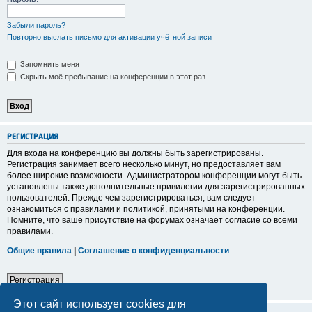
Забыли пароль?
Повторно выслать письмо для активации учётной записи
Запомнить меня
Скрыть моё пребывание на конференции в этот раз
Р
Е
Г
И
С
Т
Р
А
Ц
И
Я
Для входа на конференцию вы должны быть зарегистрированы.
Регистрация занимает всего несколько минут, но предоставляет вам
более широкие возможности. Администратором конференции могут быть
установлены также дополнительные привилегии для зарегистрированных
пользователей. Прежде чем зарегистрироваться, вам следует
ознакомиться с правилами и политикой, принятыми на конференции.
Помните, что ваше присутствие на форумах означает согласие со всеми
правилами.
Общие правила
|
Соглашение о конфиденциальности
Р
е
г
и
с
т
р
а
ц
и
я
Этот сайт использует cookies для