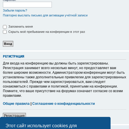
Забыли пароль?
Повторно выслать письмо для активации учётной записи
Запомнить меня
Скрыть моё пребывание на конференции в этот раз
Р
Е
Г
И
С
Т
Р
А
Ц
И
Я
Для входа на конференцию вы должны быть зарегистрированы.
Регистрация занимает всего несколько минут, но предоставляет вам
более широкие возможности. Администратором конференции могут быть
установлены также дополнительные привилегии для зарегистрированных
пользователей. Прежде чем зарегистрироваться, вам следует
ознакомиться с правилами и политикой, принятыми на конференции.
Помните, что ваше присутствие на форумах означает согласие со всеми
правилами.
Общие правила
|
Соглашение о конфиденциальности
Р
е
г
и
с
т
р
а
ц
и
я
Этот сайт использует cookies для