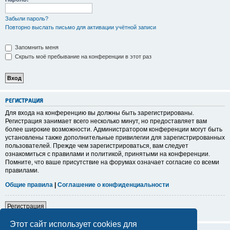
Забыли пароль?
Повторно выслать письмо для активации учётной записи
Запомнить меня
Скрыть моё пребывание на конференции в этот раз
Р
Е
Г
И
С
Т
Р
А
Ц
И
Я
Для входа на конференцию вы должны быть зарегистрированы.
Регистрация занимает всего несколько минут, но предоставляет вам
более широкие возможности. Администратором конференции могут быть
установлены также дополнительные привилегии для зарегистрированных
пользователей. Прежде чем зарегистрироваться, вам следует
ознакомиться с правилами и политикой, принятыми на конференции.
Помните, что ваше присутствие на форумах означает согласие со всеми
правилами.
Общие правила
|
Соглашение о конфиденциальности
Р
е
г
и
с
т
р
а
ц
и
я
Этот сайт использует cookies для