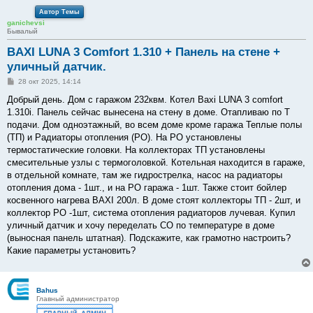
Автор Темы
ganichevsi
Бывалый
BAXI LUNA 3 Comfort 1.310 + Панель на стене +
уличный датчик.
С
28 окт 2025, 14:14
о
о
Добрый день. Дом с гаражом 232квм. Котел Baxi LUNA 3 comfort
б
1.310i. Панель сейчас вынесена на стену в доме. Отапливаю по Т
щ
е
подачи. Дом одноэтажный, во всем доме кроме гаража Теплые полы
н
(ТП) и Радиаторы отопления (РО). На РО установлены
и
е
термостатические головки. На коллекторах ТП установлены
смесительные узлы с термоголовкой. Котельная находится в гараже,
в отдельной комнате, там же гидрострелка, насос на радиаторы
отопления дома - 1шт., и на РО гаража - 1шт. Также стоит бойлер
косвенного нагрева BAXI 200л. В доме стоят коллекторы ТП - 2шт, и
коллектор РО -1шт, система отопления радиаторов лучевая. Купил
уличный датчик и хочу переделать СО по температуре в доме
(выносная панель штатная). Подскажите, как грамотно настроить?
Какие параметры установить?
Bahus
Главный администратор