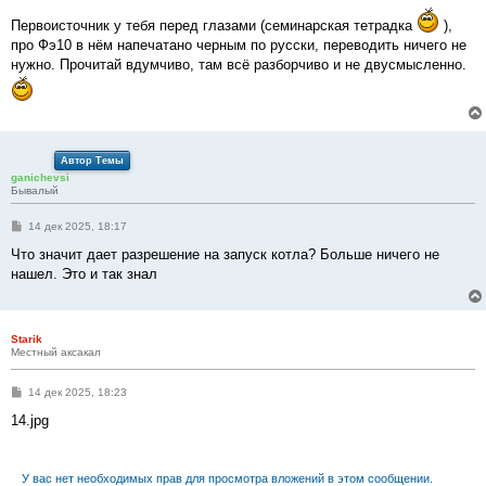
о
Первоисточник у тебя перед глазами (семинарская тетрадка
),
б
щ
про Фэ10 в нём напечатано черным по русски, переводить ничего не
е
нужно. Прочитай вдумчиво, там всё разборчиво и не двусмысленно.
н
и
е
Автор Темы
ganichevsi
Бывалый
С
14 дек 2025, 18:17
о
о
Что значит дает разрешение на запуск котла? Больше ничего не
б
нашел. Это и так знал
щ
е
н
и
е
Starik
Местный аксакал
С
14 дек 2025, 18:23
о
о
14.jpg
б
щ
е
н
У вас нет необходимых прав для просмотра вложений в этом сообщении.
и