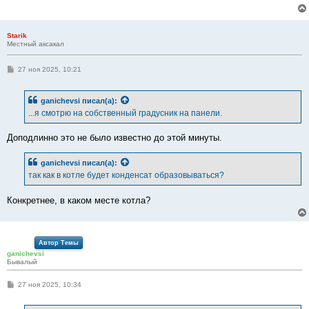
Starik
Местный аксакал
С
27 ноя 2025, 10:21
о
о
б
ganichevsi
писал(а):
щ
е
...я смотрю на собственный градусник на панели.
н
и
е
Доподлинно это не было известно до этой минуты.
ganichevsi
писал(а):
так как в котле будет конденсат образовываться?
Конкретнее, в каком месте котла?
Автор Темы
ganichevsi
Бывалый
С
27 ноя 2025, 10:34
о
о
б