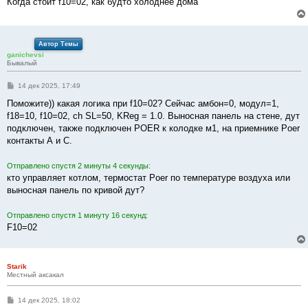
Когда стоит f10=02, как будто холоднее дома
Автор Темы
ganichevsi
Бывалый
С
14 дек 2025, 17:49
о
о
Поможите)) какая логика при f10=02? Сейчас амбон=0, модул=1,
б
f18=10, f10=02, ch SL=50, KReg = 1.0. Выносная панель на стене, дут
щ
е
подключен, также подключен POER к колодке м1, на приемнике Poer
н
контакты А и С.
и
е
Отправлено спустя 2 минуты 4 секунды:
кто управляет котлом, термостат Poer по температуре воздуха или
выносная панель по кривой дут?
Отправлено спустя 1 минуту 16 секунд:
F10=02
Starik
Местный аксакал
С
14 дек 2025, 18:02
о