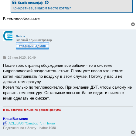
Starik
писал(а):
щ
е
Конкретнее, в каком месте котла?
н
и
е
В темплообменнике
Bahus
Главный администратор
С
27 ноя 2025, 10:49
о
о
После трёх страниц обсуждения все забыли что в системе
б
гидравлический разделитель стоит. Я вам уже писал что нельзя
щ
е
котёл настраивать по воздуху в этом случае. Потому у вас и не
н
держит температуру.
и
е
Котёл только по теплоносителю. При желании ДУТ, чтобы самому не
править температуру. Остальные зоны котёл не видит и ничего с
ними сделать не сможет.
В ЛС отвечаю только по работе форума
Илья Бахталин
АСЦ BAXI "Санфорт". г. Пенза
Подключение к Зонту - bahus1980