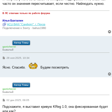
е
часто он значения пересчитывает, если честно. Наблюдать нужно.
н
и
е
В ЛС отвечаю только по работе форума
Илья Бахталин
АСЦ BAXI "Санфорт". г. Пенза
Подключение к Зонту - bahus1980
Автор Темы
ganichevsi
Бывалый
С
28 ноя 2025, 10:34
о
о
б
Ясно. Спасибо.
Будем посмотреть
щ
е
н
и
е
Автор Темы
ganichevsi
Бывалый
С
02 дек 2025, 09:05
о
о
Подскажите, я выставил кривую KReg 1.0, она фиксированная будет
б
или как?
щ