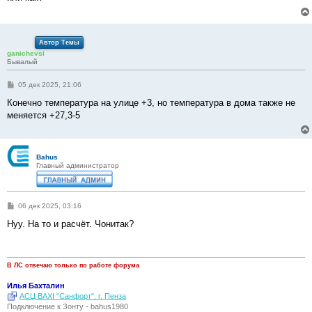
е
н
и
е
Автор Темы
ganichevsi
Бывалый
С
05 дек 2025, 21:06
о
о
Конечно температура на улице +3, но температура в дома также не
б
меняется +27,3-5
щ
е
н
и
е
Bahus
Главный администратор
С
06 дек 2025, 03:16
о
о
Нуу. На то и расчёт. Чонитак?
б
щ
е
н
и
В ЛС отвечаю только по работе форума
е
Илья Бахталин
АСЦ BAXI "Санфорт". г. Пенза
Подключение к Зонту - bahus1980