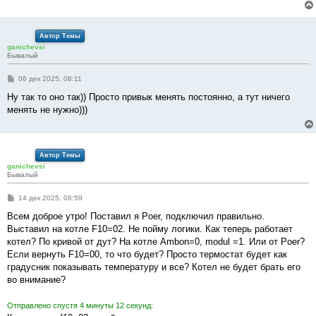
Автор Темы
ganichevsi
Бывалый
С
06 дек 2025, 08:11
о
о
Ну так то оно так)) Просто привык менять постоянно, а тут ничего
б
менять не нужно)))
щ
е
н
и
е
Автор Темы
ganichevsi
Бывалый
С
14 дек 2025, 06:59
о
о
Всем доброе утро! Поставил я Poer, подключил правильно.
б
Выставил на котле F10=02. Не пойму логики. Как теперь работает
щ
е
котел? По кривой от дут? На котле Ambon=0, modul =1. Или от Poer?
н
Если вернуть F10=00, то что будет? Просто термостат будет как
и
е
градусник показывать температуру и все? Котел не будет брать его
во внимание?
Отправлено спустя 4 минуты 12 секунд: