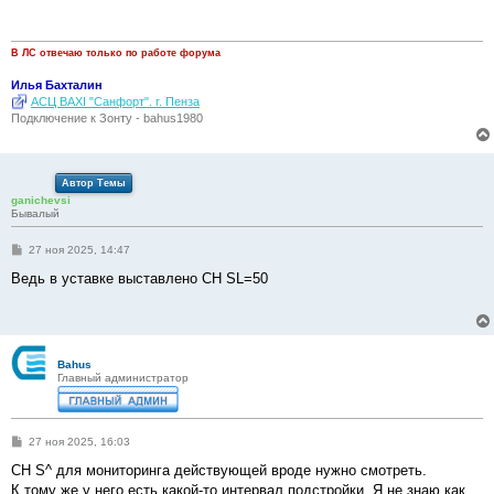
щ
е
н
и
В ЛС отвечаю только по работе форума
е
Илья Бахталин
АСЦ BAXI "Санфорт". г. Пенза
Подключение к Зонту - bahus1980
Автор Темы
ganichevsi
Бывалый
С
27 ноя 2025, 14:47
о
о
Ведь в уставке выставлено CH SL=50
б
щ
е
н
и
е
Bahus
Главный администратор
С
27 ноя 2025, 16:03
о
о
СH S^ для мониторинга действующей вроде нужно смотреть.
б
К тому же у него есть какой-то интервал подстройки. Я не знаю как
щ