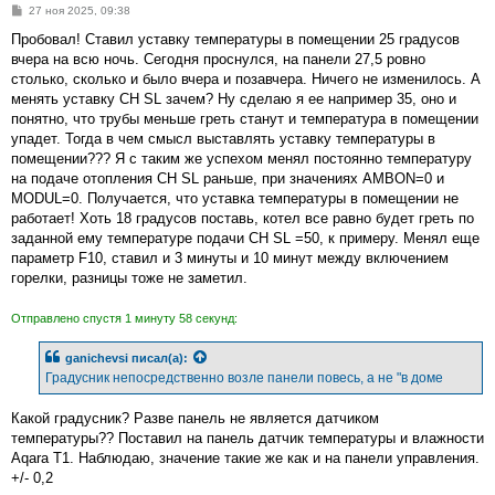
С
27 ноя 2025, 09:38
о
о
Пробовал! Ставил уставку температуры в помещении 25 градусов
б
вчера на всю ночь. Сегодня проснулся, на панели 27,5 ровно
щ
е
столько, сколько и было вчера и позавчера. Ничего не изменилось. А
н
менять уставку CH SL зачем? Ну сделаю я ее например 35, оно и
и
е
понятно, что трубы меньше греть станут и температура в помещении
упадет. Тогда в чем смысл выставлять уставку температуры в
помещении??? Я с таким же успехом менял постоянно температуру
на подаче отопления CH SL раньше, при значениях AMBON=0 и
MODUL=0. Получается, что уставка температуры в помещении не
работает! Хоть 18 градусов поставь, котел все равно будет греть по
заданной ему температуре подачи CH SL =50, к примеру. Менял еще
параметр F10, ставил и 3 минуты и 10 минут между включением
горелки, разницы тоже не заметил.
Отправлено спустя 1 минуту 58 секунд:
ganichevsi
писал(а):
Градусник непосредственно возле панели повесь, а не "в доме
Какой градусник? Разве панель не является датчиком
температуры?? Поставил на панель датчик температуры и влажности
Aqara T1. Наблюдаю, значение такие же как и на панели управления.
+/- 0,2