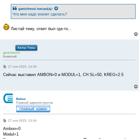
о
б
ganichevsi
писал(а):
щ
е
Что мне надо значит сделать?
н
и
е
Листай тему, ответ был где-то...
Автор Темы
ganichevsi
Бывалый
С
27 ноя 2025, 13:34
о
о
Сейчас выставил AMBON=0 и MODUL=1, CH SL=50, KREG=2.5
б
щ
е
н
и
е
Bahus
Главный администратор
С
27 ноя 2025, 13:34
о
о
Ambon=0
б
Modul=1
щ
е