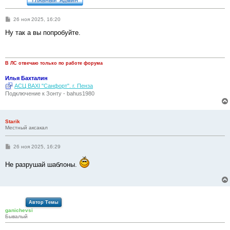
С
26 ноя 2025, 16:20
о
о
Ну так а вы попробуйте.
б
щ
е
н
и
В ЛС отвечаю только по работе форума
е
Илья Бахталин
АСЦ BAXI "Санфорт". г. Пенза
Подключение к Зонту - bahus1980
Starik
Местный аксакал
С
26 ноя 2025, 16:29
о
о
Не разрушай шаблоны.
б
щ
е
н
и
е
Автор Темы
ganichevsi
Бывалый