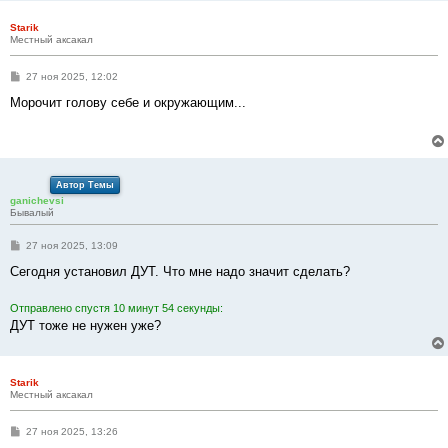
Starik
Местный аксакал
С
27 ноя 2025, 12:02
о
о
Морочит голову себе и окружающим...
б
щ
е
н
и
е
Автор Темы
ganichevsi
Бывалый
С
27 ноя 2025, 13:09
о
о
Сегодня установил ДУТ. Что мне надо значит сделать?
б
щ
е
Отправлено спустя 10 минут 54 секунды:
н
ДУТ тоже не нужен уже?
и
е
Starik
Местный аксакал
С
27 ноя 2025, 13:26
о