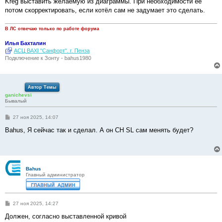
Kreg выставить желаемую из диаграммы. При необходимости её
н
потом скорректировать, если котёл сам не задумает это сделать.
и
е
В ЛС отвечаю только по работе форума
Илья Бахталин
АСЦ BAXI "Санфорт". г. Пенза
Подключение к Зонту - bahus1980
Автор Темы
ganichevsi
Бывалый
С
27 ноя 2025, 14:07
о
о
Bahus, Я сейчас так и сделал. А он CH SL сам менять будет?
б
щ
е
н
и
е
Bahus
Главный администратор
С
27 ноя 2025, 14:27
о
о
Должен, согласно выставленной кривой
б