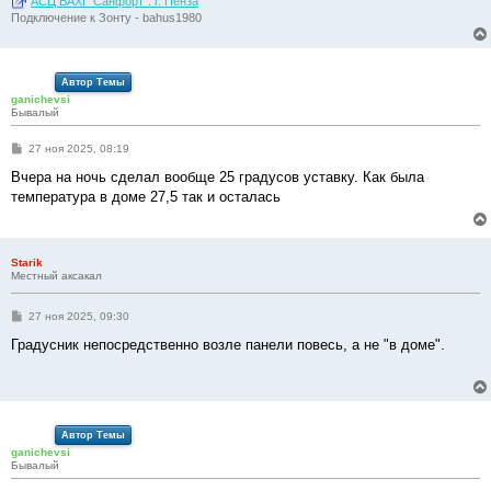
АСЦ BAXI "Санфорт". г. Пенза
Подключение к Зонту - bahus1980
Автор Темы
ganichevsi
Бывалый
С
27 ноя 2025, 08:19
о
о
Вчера на ночь сделал вообще 25 градусов уставку. Как была
б
температура в доме 27,5 так и осталась
щ
е
н
и
е
Starik
Местный аксакал
С
27 ноя 2025, 09:30
о
о
Градусник непосредственно возле панели повесь, а не "в доме".
б
щ
е
н
и
е
Автор Темы
ganichevsi
Бывалый