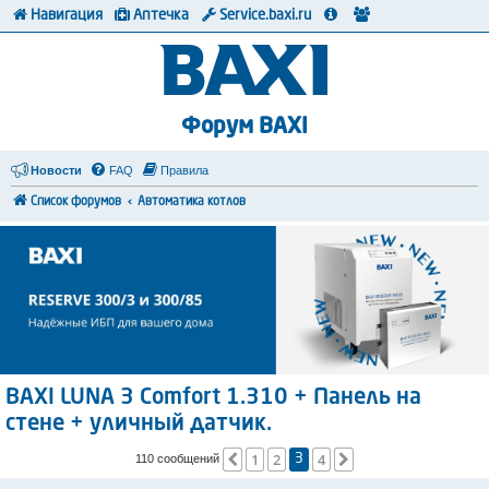
Навигация
Аптечка
Service.baxi.ru
Форум BAXI
Новости
FAQ
Правила
Список форумов
Автоматика котлов
BAXI LUNA 3 Comfort 1.310 + Панель на
стене + уличный датчик.
1
2
4
Пред.
След.
110 сообщений
3