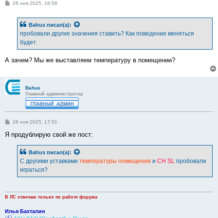
С
26 ноя 2025, 16:58
о
о
б
Bahus
писал(а):
щ
е
пробовали другие значения ставить? Как поведение меняться
н
будет.
и
е
А зачем? Мы же выставляем температуру в помещении?
Bahus
Главный администратор
С
26 ноя 2025, 17:51
о
о
Я продублирую свой же пост:
б
щ
е
Bahus
писал(а):
н
С другими уставками
температуры помещения
и
CH SL
пробовали
и
е
играться?
В ЛС отвечаю только по работе форума
Илья Бахталин