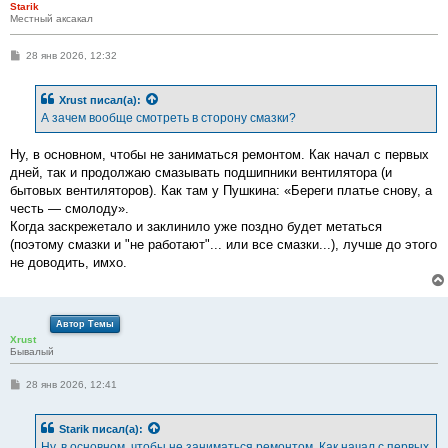
Starik
Местный аксакал
С
28 янв 2026, 12:32
о
о
б
Xrust
писал(а):
щ
е
А зачем вообще смотреть в сторону смазки?
н
и
е
Ну, в основном, чтобы не заниматься ремонтом. Как начал с первых
дней, так и продолжаю смазывать подшипники вентилятора (и
бытовых вентиляторов). Как там у Пушкина: «Береги платье снову, а
честь — смолоду».
Когда заскрежетало и заклинило уже поздно будет метаться
(поэтому смазки и "не работают"... или все смазки...), лучше до этого
не доводить, имхо.
Автор Темы
Xrust
Бывалый
С
28 янв 2026, 12:41
о
о
б
Starik
писал(а):
щ
е
Ну, в основном, чтобы не заниматься ремонтом. Как начал с первых