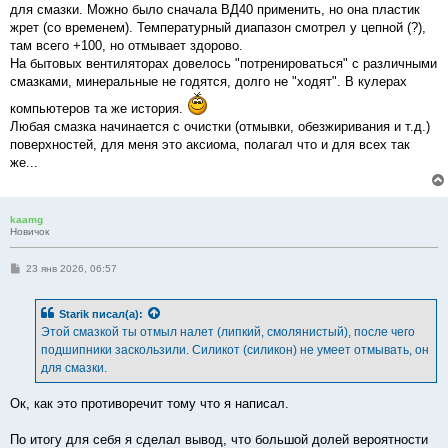
е
для смазки. Можно было сначала ВД40 применить, но она пластик
н
жрет (со временем). Температурный диапазон смотрел у цепной (?),
и
е
там всего +100, но отмывает здорово.
На бытовых вентиляторах довелось "потренироваться" с различными
смазками, минеральные не годятся, долго не "ходят". В кулерах
компьютеров та же история.
Любая смазка начинается с очистки (отмывки, обезжиривания и т.д.)
поверхностей, для меня это аксиома, полагал что и для всех так
же...
kaamg
Новичок
С
23 янв 2026, 06:57
о
о
б
Starik
писал(а):
щ
е
Этой смазкой ты отмыл налет (липкий, смолянистый), после чего
н
подшипники заскользили. Силикот (силикон) не умеет отмывать, он
и
е
для смазки.
Ок, как это противоречит тому что я написал.
По итогу для себя я сделал вывод, что большой долей вероятности