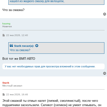
е
нашёл из жидкого смазку для велоцепи,
н
и
е
Что за смазка?
kaamg
Новичок
С
22 янв 2026, 12:40
о
о
б
Starik
писал(а):
щ
е
Что за смазка?
н
и
е
Всё тот же ВМП АВТО
У вас нет необходимых прав для просмотра вложений в этом сообщении.
Starik
Местный аксакал
С
22 янв 2026, 16:46
о
о
Этой смазкой ты отмыл налет (липкий, смолянистый), после чего
б
подшипники заскользили. Силикот (силикон) не умеет отмывать, он
щ