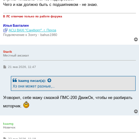
е
Чего и как должно быть с подшипником - не знаю.
н
и
е
В ЛС отвечаю только по работе форума
Илья Бахталин
АСЦ BAXI "Санфорт". г. Пенза
Подключение к Зонту - bahus1980
Starik
Местный аксакал
С
21 янв 2026, 11:47
о
о
б
kaamg
писал(а):
щ
е
Хз они может разные,...
н
и
е
Уговорил, себе мажу смазкой ПМС-200 ДвижОк, чтобы не разбирать
моторчик.
kaamg
Новичок
С
22 янв 2026, 11:18