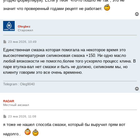
угодно формулируй). Если у тебя "что-то пошло не так", это не
значит что проверенный годами рецепт не работает.
Olegbez
Старожил
С
23 янв 2026, 10:49
о
о
Единственная смазка которая помогала на некоторое время это
б
высокотемпературная силиконовая смазка +150. Ни одно масло
щ
е
любой вязкозкости не помогло,более того ускоряло процесс клина. В
н
паре втулка-вал нет смазки и быть не должно, силиконим мы, но
и
е
клиенту говорим это все очень временно.
Telegram : Oleg9040
RADAR
Местный аксакал
С
23 янв 2026, 11:08
о
о
я тоже не нашел способа смазки, который бы выручил прям вот
б
щ
надолго..
е
н