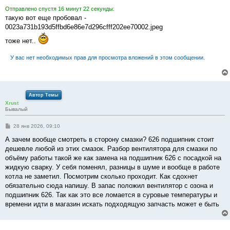
и
Отправлено спустя 16 минут 22 секунды:
е
такую вот еще пробовал -
0023a731b193d5ffbd6e86e7d296cfff202ee70002.jpeg
тоже нет..
У вас нет необходимых прав для просмотра вложений в этом сообщении.
Автор Темы
Xrust
Бывалый
С
28 янв 2026, 09:10
о
о
А зачем вообще смотреть в сторону смазки? 626 подшипник стоит
б
дешевле любой из этих смазок. Разбор вентилятора для смазки по
щ
е
объёму работы такой же как замена на подшипник 626 с посадкой на
н
жидкую сварку. У себя поменял, разницы в шуме и вообще в работе
и
е
котла не заметил. Посмотрим сколько проходит. Как сдохнет
обязательно сюда напишу. В запас положил вентилятор с озона и
подшипник 626. Так как это все ломается в суровые температуры и
времени идти в магазин искать подходящую запчасть может е быть