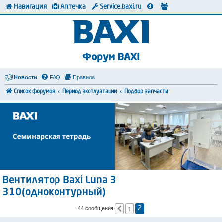
Навигация
Аптечка
Service.baxi.ru
Форум BAXI
Новости
FAQ
Правила
Список форумов
Период эксплуатации
Подбор запчасти
Вентилятор Baxi Luna 3
310(одноконтурный)
1
Пред.
44 сообщения
2