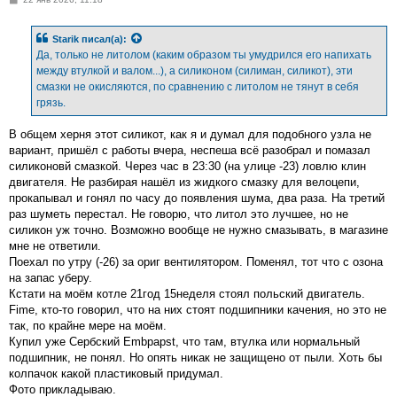
о
о
б
Starik
писал(а):
щ
е
Да, только не литолом (каким образом ты умудрился его напихать
н
между втулкой и валом...), а силиконом (силиман, силикот), эти
и
е
смазки не окисляются, по сравнению с литолом не тянут в себя
грязь.
В общем херня этот силикот, как я и думал для подобного узла не
вариант, пришёл с работы вчера, неспеша всё разобрал и помазал
силиконовй смазкой. Через час в 23:30 (на улице -23) ловлю клин
двигателя. Не разбирая нашёл из жидкого смазку для велоцепи,
прокапывал и гонял по часу до появления шума, два раза. На третий
раз шуметь перестал. Не говорю, что литол это лучшее, но не
силикон уж точно. Возможно вообще не нужно смазывать, в магазине
мне не ответили.
Поехал по утру (-26) за ориг вентилятором. Поменял, тот что с озона
на запас уберу.
Кстати на моём котле 21год 15неделя стоял польский двигатель.
Fime, кто-то говорил, что на них стоят подшипники качения, но это не
так, по крайне мере на моём.
Купил уже Сербский Embpapst, что там, втулка или нормальный
подшипник, не понял. Но опять никак не защищено от пыли. Хоть бы
колпачок какой пластиковый придумал.
Фото прикладываю.