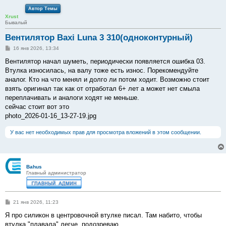
Автор Темы
Xrust
Бывалый
Вентилятор Baxi Luna 3 310(одноконтурный)
С
16 янв 2026, 13:34
о
о
Вентилятор начал шуметь, периодически появляется ошибка 03.
б
Втулка износилась, на валу тоже есть износ. Порекомендуйте
щ
е
аналог. Кто на что менял и долго ли потом ходит. Возможно стоит
н
взять оригинал так как от отработал 6+ лет а может нет смыла
и
е
переплачивать и аналоги ходят не меньше.
сейчас стоит вот это
photo_2026-01-16_13-27-19.jpg
У вас нет необходимых прав для просмотра вложений в этом сообщении.
Bahus
Главный администратор
С
21 янв 2026, 11:23
о
о
Я про силикон в центровочной втулке писал. Там набито, чтобы
б
втулка "плавала" легче, подозреваю.
щ