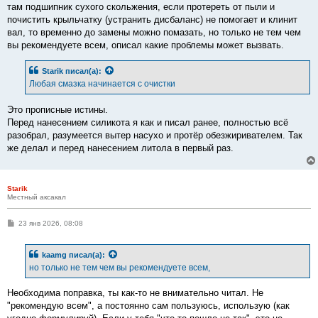
там подшипник сухого скольжения, если протереть от пыли и
почистить крыльчатку (устранить дисбаланс) не помогает и клинит
вал, то временно до замены можно помазать, но только не тем чем
вы рекомендуете всем, описал какие проблемы может вызвать.
Starik
писал(а):
Любая смазка начинается с очистки
Это прописные истины.
Перед нанесением силикота я как и писал ранее, полностью всё
разобрал, разумеется вытер насухо и протёр обезжиривателем. Так
же делал и перед нанесением литола в первый раз.
Starik
Местный аксакал
С
23 янв 2026, 08:08
о
о
б
kaamg
писал(а):
щ
е
но только не тем чем вы рекомендуете всем,
н
и
е
Необходима поправка, ты как-то не внимательно читал. Не
"рекомендую всем", а постоянно сам пользуюсь, использую (как