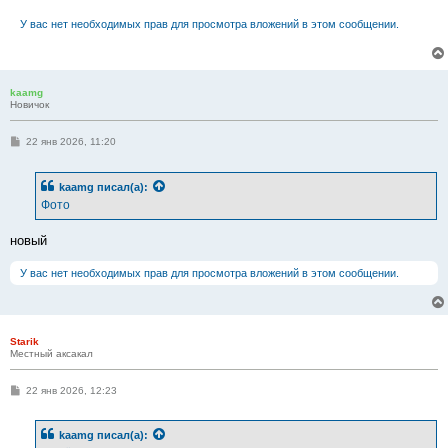
У вас нет необходимых прав для просмотра вложений в этом сообщении.
kaamg
Новичок
С
22 янв 2026, 11:20
о
о
б
kaamg
писал(а):
щ
е
Фото
н
и
е
новый
У вас нет необходимых прав для просмотра вложений в этом сообщении.
Starik
Местный аксакал
С
22 янв 2026, 12:23
о
о
б
kaamg
писал(а):
щ