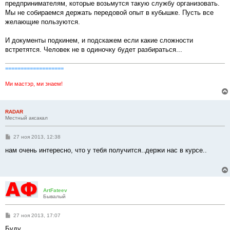
предпринимателям, которые возьмутся такую службу организовать.
Мы не собираемся держать передовой опыт в кубышке. Пусть все
желающие пользуются.
И документы подкинем, и подскажем если какие сложности
встретятся. Человек не в одиночку будет разбираться...
===================
Ми мастэр, ми знаем!
RADAR
Местный аксакал
С
27 ноя 2013, 12:38
о
о
нам очень интересно, что у тебя получится..держи нас в курсе..
б
щ
е
н
и
е
ArtFateev
Бывалый
С
27 ноя 2013, 17:07
о
о
Буду.