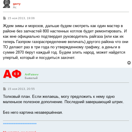
garry
Ас
С
15 ноя 2013, 19:06
о
о
Ждем зимы и морозов, дальше будем смотреть как один мастер в
б
районе без запчастей 800 настенных котлов будет ремонтировать. И
щ
е
как мне официально подтвердил руководитель райгаза (или как их
н
теперь Газпром газораспределение величать) другого района что они
и
е
ТО делают раз в три года по утвержденному графику, а деньги в
сумме 2870 берут каждый год. Будем злить народ, может найдется
упертый, который и посудиться захочет.
ArtFateev
Бывалый
С
15 ноя 2013, 20:55
о
о
Толковый план. Если желаешь, могу предложить к нему одно
б
маленькое полезное дополнение. Последний завершающий штрих.
щ
е
н
Без него картина незавершённая.
и
е
===================