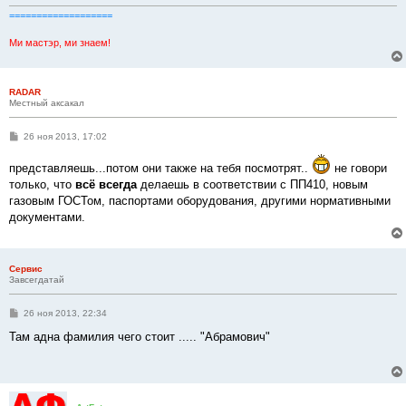
===================
Ми мастэр, ми знаем!
RADAR
Местный аксакал
С
26 ноя 2013, 17:02
о
о
представляешь...потом они также на тебя посмотрят..
не говори
б
щ
только, что
всё всегда
делаешь в соответствии с ПП410, новым
е
газовым ГОСТом, паспортами оборудования, другими нормативными
н
и
документами.
е
Сервис
Завсегдатай
С
26 ноя 2013, 22:34
о
о
Там адна фамилия чего стоит ..... "Абрамович"
б
щ
е
н
и
е