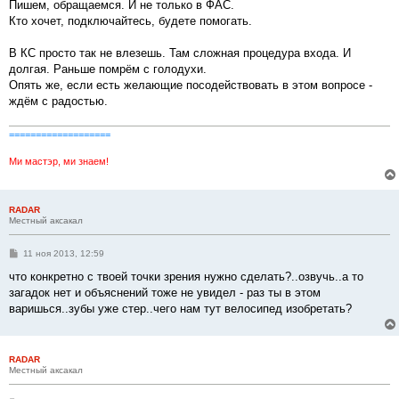
о
Пишем, обращаемся. И не только в ФАС.
б
Кто хочет, подключайтесь, будете помогать.
щ
е
н
В КС просто так не влезешь. Там сложная процедура входа. И
и
е
долгая. Раньше помрём с голодухи.
Опять же, если есть желающие посодействовать в этом вопросе -
ждём с радостью.
===================
Ми мастэр, ми знаем!
RADAR
Местный аксакал
С
11 ноя 2013, 12:59
о
о
что конкретно с твоей точки зрения нужно сделать?..озвучь..а то
б
загадок нет и объяснений тоже не увидел - раз ты в этом
щ
е
варишься..зубы уже стер..чего нам тут велосипед изобретать?
н
и
е
RADAR
Местный аксакал