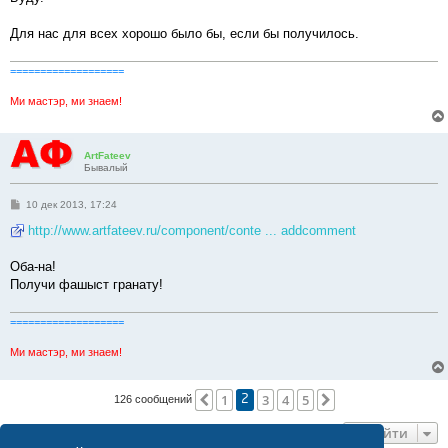
б
щ
е
Для нас для всех хорошо было бы, если бы получилось.
н
и
е
===================
Ми мастэр, ми знаем!
ArtFateev
Бывалый
С
10 дек 2013, 17:24
о
о
http://www.artfateev.ru/component/conte ... addcomment
б
щ
е
Оба-на!
н
Получи фашыст гранату!
и
е
===================
Ми мастэр, ми знаем!
1
3
4
5
Пред.
След.
126 сообщений
2
Перейти