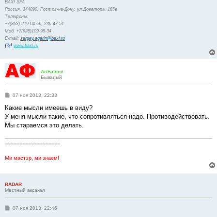
BAXI SPA
Россия, 344090, Ростов-на-Дону, ул.Доватора, 185а
Телефоны:
+7(863) 219-04-66, 236-47-51
Моб. +7(928)109-98-34
E-mail:
sergey.agarin@baxi.ru
www.baxi.ru
ArtFateev
Бывалый
С
07 ноя 2013, 22:33
о
о
Какие мысли имеешь в виду?
б
У меня мысли такие, что сопротивляться надо. Противодействовать.
щ
е
Мы стараемся это делать.
н
и
е
===================
Ми мастэр, ми знаем!
RADAR
Местный аксакал
С
07 ноя 2013, 22:46
о