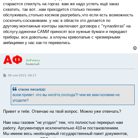
н
стараются спихпуть на горгаз. вам же надо успеть ещё заказ
и
е
схватить. так вот...нам приходится столько техники
обслуживать,столько косяков разгребать,что если есть возможность
соскочить-соскакиваем. у нас в области это делается по
другому.монтажные конторы заключают договора с "тулаоблгаз" на
обслугу,одиночки САМИ приносят все нужные бумаги и передают
приборы. все довольны. а клоуны криволапые с чрезмерными
амбициями у нас как-то перевелись.
ArtFateev
Бывалый
С
08 ноя 2013, 09:17
о
о
б
стасик писал(а):
щ
е
всем привет. что вы несёте,господа?! чем же вам газовики не
н
угодили?
и
е
Привет и тебе. Отвечаю на твой вопрос. Можно уже отвечать?
Нам наш газовик "не угодил" тем, что полностью перекрыл нам
работу. Аргументируя исключительно 410-м постановлением.
Мы имеем весь необходимый государственный пакет документов,