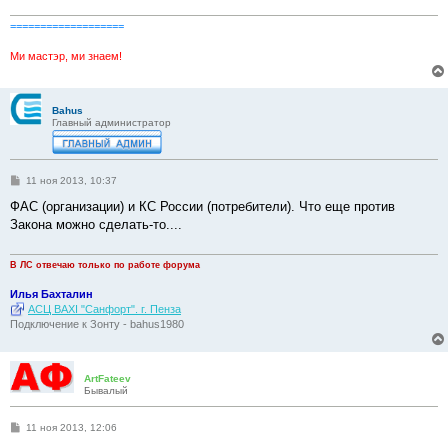
===================
Ми мастэр, ми знаем!
Bahus
Главный администратор
С
11 ноя 2013, 10:37
о
о
ФАС (организации) и КС России (потребители). Что еще против
б
Закона можно сделать-то....
щ
е
н
и
В ЛС отвечаю только по работе форума
е
Илья Бахталин
АСЦ BAXI "Санфорт". г. Пенза
Подключение к Зонту - bahus1980
ArtFateev
Бывалый
С
11 ноя 2013, 12:06
о