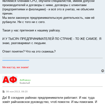
являемся членами СРО, обучили специалистов, имеем допуски
производителей и договоры с ними, договоры с клиентами
(предприятиями и физлицами) - и всё это в унитаз, не объясняя
причин.
Мы вели законную предпринимательскую деятельность, нам её
рубанули. Ни с того ни с сего.
Такая у нас претензия к нашему райгазу.
И У ТЫСЯЧ ПРЕДПРИНИМАТЕЛЕЙ ПО СТРАНЕ - ТО ЖЕ САМОЕ. Я
знаю, разговаривал с людьми.
Ответ понятен? Что на это скажешь?
===================
Ми мастэр, ми знаем!
ArtFateev
Бывалый
С
08 ноя 2013, 09:20
о
о
Да! В соседних районах предприниматели работают. И нас туда
б
зовёт райгазовское руководство, чтоб помогли. И мы помогаем. И
щ