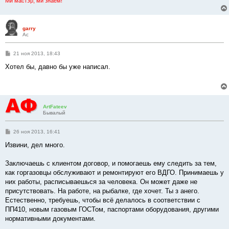
Ми мастэр, ми знаем!
garry
Ас
С
21 ноя 2013, 18:43
о
о
Хотел бы, давно бы уже написал.
б
щ
е
н
и
е
ArtFateev
Бывалый
С
26 ноя 2013, 16:41
о
о
Извини, дел много.
б
щ
е
Заключаешь с клиентом договор, и помогаешь ему следить за тем,
н
как горгазовцы обслуживают и ремонтируют его ВДГО. Принимаешь у
и
е
них работы, расписываешься за человека. Он может даже не
присутствовать. На работе, на рыбалке, где хочет. Ты з анего.
Естественно, требуешь, чтобы всё делалось в соответствии с
ПП410, новым газовым ГОСТом, паспортами оборудования, другими
нормативными документами.