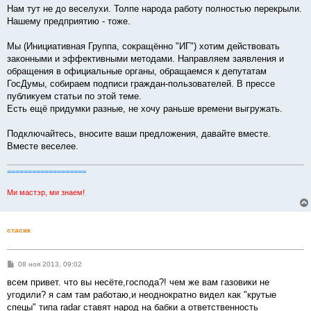
н
Нам тут не до веселухи. Толпе народа работу полностью перекрыли.
и
е
Нашему предприятию - тоже.
Мы (Инициативная Группа, сокращённо "ИГ") хотим действовать
законными и эффективными методами. Направляем заявления и
обращения в официальные органы, обращаемся к депутатам
ГосДумы, собираем подписи граждан-пользователей. В прессе
публикуем статьи по этой теме.
Есть ещё придумки разные, не хочу раньше времени выгружать.
Подключайтесь, вносите ваши предложения, давайте вместе.
Вместе веселее.
===================
Ми мастэр, ми знаем!
стасик
С
08 ноя 2013, 09:02
о
о
всем привет. что вы несёте,господа?! чем же вам газовики не
б
угодили? я сам там работаю,и неоднократно видел как "крутые
щ
е
спецы" типа radar ставят народ на бабки а ответственность