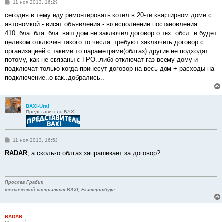
С
11 ноя 2013, 16:29
о
о
сегодня в тему иду ремонтировать котел в 20-ти квартирном доме с
б
автономкой - висят объявления - во исполнение постановления
щ
е
410..бла..бла..бла..ваш дом не заключил договор о тех. обсл. и будет
н
целиком отключен такого то числа..требуют заключить договор с
и
е
организацией с такими то параметрами(облгаз) другие не подходят
потому, как не связаны с ГРО..либо отключат газ всему дому и
подключат только когда принесут договор на весь дом + расходы на
подключение..о как..добрались..
BAXI-Ural
Представитель BAXI
С
11 ноя 2013, 16:52
о
о
RADAR
, а сколько облгаз запрашивает за договор?
б
щ
е
н
и
Ярослав Грабик
е
технический специалист BAXI, Екатеринбург
RADAR