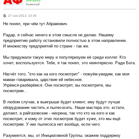
ArtFateev
Бывалый
С
27 ноя 2013, 10:36
о
о
Не понял, при чём тут Абрамович.
б
щ
е
Радар, я сейчас ничего в этом смысле не делаю. Нашему
н
предприятию работу остановили полностью в этом направлении.
и
е
И множеству предприятий по стране - так же.
Мы придумали такую меру и популяризуем её среди коллег. Кто
хочет, воспользуется. Тебе, я так понял, это неинтересно. Ради Бога.
Насчёт того, "кто как на кого посмотрит" - пожуём-увидим, как моя
маман говаривала, царствие ей небесное.
Упрёмся-разберёмся. Они посмотрят, вы посмотрите, мы
посмотрим...
В любом случае, в выигрыше будет клиент, ему будут лучше
оборудование чистить и пылесосить. Наши мастера это. кстати,
делают, а райгазовские - нихрена, так что кто на кого и как
посмотрит, и кому от этих посмотров будет хуже, это мы ещё
посмотрим. У них пылесоса нет вообще, если чего.
Разумеется, мы, от Инициативной Группы, окажем поддержку