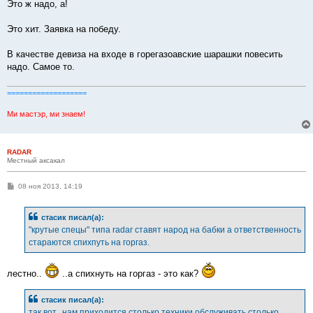
Это ж надо, а!
Это хит. Заявка на победу.
В качестве девиза на входе в горегазоавские шарашки повесить
надо. Самое то.
===================
Ми мастэр, ми знаем!
RADAR
Местный аксакал
С
08 ноя 2013, 14:19
о
о
б
стасик писал(а):
щ
е
"крутые спецы" типа radar ставят народ на бабки а ответственность
н
стараются спихпуть на горгаз.
и
е
лестно..
..а спихнуть на горгаз - это как?
стасик писал(а):
так вот...нам приходится столько техники обслуживать,столько