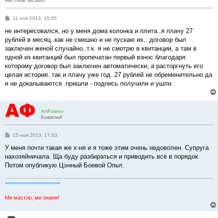
Местный аксакал
С
11 ноя 2013, 16:55
о
о
не интересовался, но у меня дома колонка и плита..я плачу 27
б
рублей в месяц..как не смешно и не пускаю их.. договор был
щ
е
заключен женой случайно..т.к. я не смотрю в квитанции, а там в
н
одной из квитанций был пропечатан первый взнос благодаря
и
е
которому договор был заключен автоматически, а расторгнуть его
целая история..так и плачу уже год..27 рублей не обременительно да
и не докапываются..пришли - подпись получили и ушли..
ArtFateev
Бывалый
С
15 ноя 2013, 17:03
о
о
У меня почти такая же х-ня и я тоже этим очень недоволен. Супруга
б
нахозяйничала. Ща буду разбираться и приводить всё в порядок.
щ
е
Потом опубликую Цэнный Боевой Опыт.
н
и
е
===================
Ми мастэр, ми знаем!