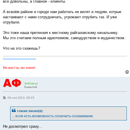
е
все довольны, а главное - клиенты.
н
и
е
А всвоём районе и городе нам работать не велят и людям, котрые
настаивают с нами сотрудничать, угрожают отрубить газ. И уже
отрубали.
Это тоже наша претензия к местному райгазовскому начальнику.
Мы это считаем полным идиотизмом, самодурством и мудачеством.
Что на это скажешь?
===================
Ми мастэр, ми знаем!
ArtFateev
Бывалый
С
08 ноя 2013, 09:23
о
о
б
стасик писал(а):
щ
е
... если есть возможность соскочить-соскакиваем.
н
и
е
Не досмотрел сразу...