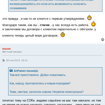
косяков разгребать,что если есть возможность соскочить-
соскакиваем.
это правда...и как-то не клеится с первым утверждением..
благодаря таким, как вы -
стасик
..-у нас всегда есть работа..
и заключаем мы договора с клиентом параллельно с облгазом..у
клиента теперь целый море договоров..
RADAR
Местный аксакал
С
08 ноя 2013, 18:41
о
о
б
ArtFateev писал(а):
щ
е
Там всё приготовлено. Добро пожаловать.
н
и
е
Как, народ, притерпелись к новым порядкам?
Тема, смотрю, заглохла совсем. Неужели неактуальна?
почитал тему на СОКе..видимо серьёзно на вас там наехали..но тем
не менее не нужно начинать говорить загадками... тема явно не для