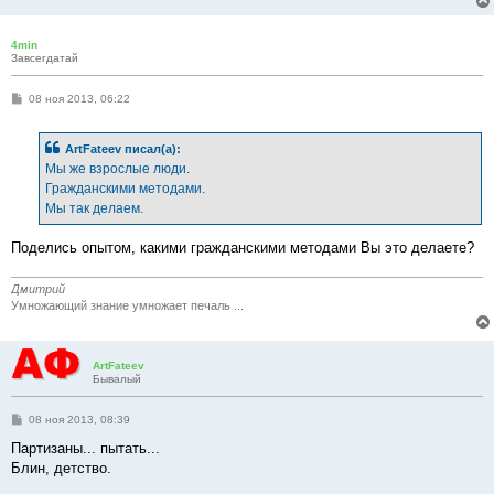
н
и
е
4min
Завсегдатай
С
08 ноя 2013, 06:22
о
о
б
ArtFateev писал(а):
щ
е
Мы же взрослые люди.
н
Гражданскими методами.
и
е
Мы так делаем.
Поделись опытом, какими гражданскими методами Вы это делаете?
Дмитрий
Умножающий знание умножает печаль ...
ArtFateev
Бывалый
С
08 ноя 2013, 08:39
о
о
Партизаны... пытать...
б
Блин, детство.
щ
е