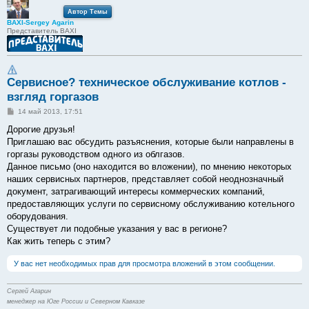
Автор Темы
BAXI-Sergey Agarin
Представитель BAXI
Сервисное? техническое обслуживание котлов -
взгляд горгазов
С
14 май 2013, 17:51
о
о
Дорогие друзья!
б
Приглашаю вас обсудить разъяснения, которые были направлены в
щ
е
горгазы руководством одного из облгазов.
н
Данное письмо (оно находится во вложении), по мнению некоторых
и
е
наших сервисных партнеров, представляет собой неоднозначный
документ, затрагивающий интересы коммерческих компаний,
предоставляющих услуги по сервисному обслуживанию котельного
оборудования.
Существует ли подобные указания у вас в регионе?
Как жить теперь с этим?
У вас нет необходимых прав для просмотра вложений в этом сообщении.
Сергей Агарин
менеджер на Юге России и Северном Кавказе