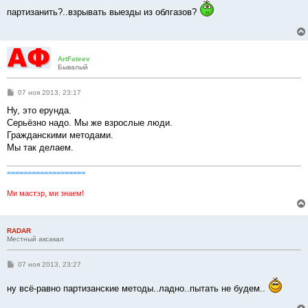
о
партизанить?..взрывать выезды из облгазов?
б
щ
е
н
и
е
ArtFateev
Бывалый
С
07 ноя 2013, 23:17
о
о
Ну, это ерунда.
б
Серьёзно надо. Мы же взрослые люди.
щ
е
Гражданскими методами.
н
Мы так делаем.
и
е
===================
Ми мастэр, ми знаем!
RADAR
Местный аксакал
С
07 ноя 2013, 23:27
о
о
ну всё-равно партизанские методы..ладно..пытать не будем..
б
щ
е