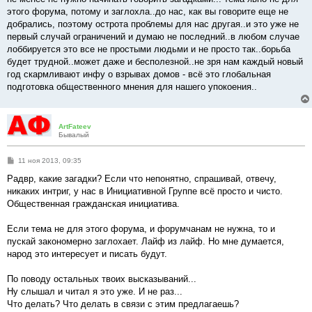
этого форума, потому и заглохла..до нас, как вы говорите еще не
добрались, поэтому острота проблемы для нас другая..и это уже не
первый случай ограничений и думаю не последний..в любом случае
лоббируется это все не простыми людьми и не просто так..борьба
будет трудной..может даже и бесполезной..не зря нам каждый новый
год скармливают инфу о взрывах домов - всё это глобальная
подготовка общественного мнения для нашего упокоения..
ArtFateev
Бывалый
С
11 ноя 2013, 09:35
о
о
Радвр, какие загадки? Если что непонятно, спрашивай, отвечу,
б
никаких интриг, у нас в Инициативной Группе всё просто и чисто.
щ
е
Общественная гражданская инициатива.
н
и
е
Если тема не для этого форума, и форумчанам не нужна, то и
пускай закономерно заглохает. Лайф из лайф. Но мне думается,
народ это интересует и писать будут.
По поводу остальных твоих высказываний...
Ну слышал и читал я это уже. И не раз...
Что делать? Что делать в связи с этим предлагаешь?