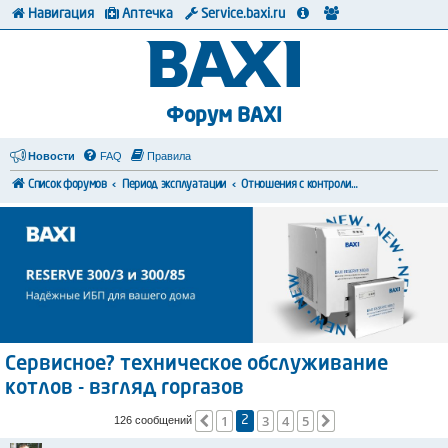
Навигация
Аптечка
Service.baxi.ru
Форум BAXI
Новости
FAQ
Правила
Список форумов
Период эксплуатации
Отношения с контролирующими органами
Сервисное? техническое обслуживание
котлов - взгляд горгазов
1
3
4
5
Пред.
След.
126 сообщений
2