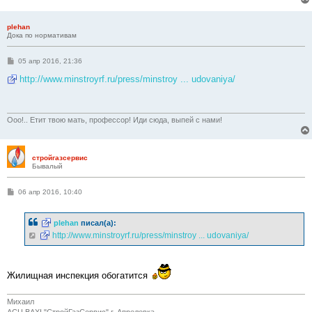
plehan
Дока по нормативам
С
05 апр 2016, 21:36
о
о
http://www.minstroyrf.ru/press/minstroy ... udovaniya/
б
щ
е
н
и
Ооо!.. Етит твою мать, профессор! Иди сюда, выпей с нами!
е
стройгазсервис
Бывалый
С
06 апр 2016, 10:40
о
о
б
plehan
писал(а):
щ
е
http://www.minstroyrf.ru/press/minstroy ... udovaniya/
н
и
е
Жилищная инспекция обогатится
Михаил
АСЦ BAXI "СтройГазСервис" г. Апрелевка