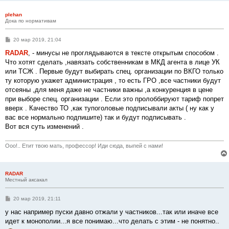
plehan
Дока по нормативам
С
20 мар 2019, 21:04
о
о
RADAR
, - минусы не проглядываются в тексте открытым способом .
б
Что хотят сделать ,навязать собственникам в МКД агента в лице УК
щ
е
или ТСЖ . Первые будут выбирать спец. организации по ВКГО только
н
ту которую укажет администрация , то есть ГРО ,все частники будут
и
е
отсеяны ,для меня даже не частники важны ,а конкуренция в цене
при выборе спец. организации . Если это пролоббируют тариф попрет
вверх . Качество ТО ,как тупоголовые подписывали акты ( ну как у
вас все нормально подпишите) так и будут подписывать .
Вот вся суть изменений .
Ооо!.. Етит твою мать, профессор! Иди сюда, выпей с нами!
RADAR
Местный аксакал
С
20 мар 2019, 21:11
о
о
у нас например пуски давно отжали у частников...так или иначе все
б
идет к монополии...я все понимаю...что делать с этим - не понятно..
щ
е