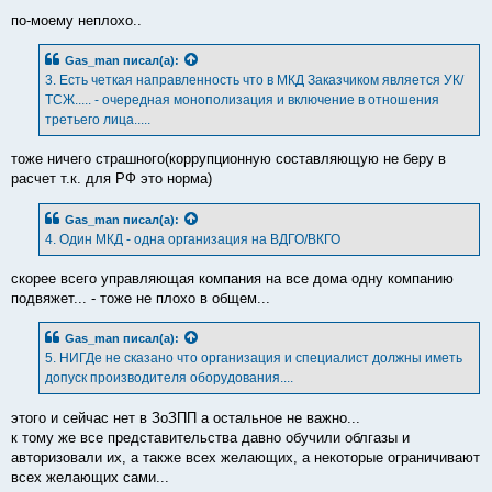
по-моему неплохо..
Gas_man
писал(а):
3. Есть четкая направленность что в МКД Заказчиком является УК/
ТСЖ..... - очередная монополизация и включение в отношения
третьего лица.....
тоже ничего страшного(коррупционную составляющую не беру в
расчет т.к. для РФ это норма)
Gas_man
писал(а):
4. Один МКД - одна организация на ВДГО/ВКГО
скорее всего управляющая компания на все дома одну компанию
подвяжет... - тоже не плохо в общем...
Gas_man
писал(а):
5. НИГДе не сказано что организация и специалист должны иметь
допуск производителя оборудования....
этого и сейчас нет в ЗоЗПП а остальное не важно...
к тому же все представительства давно обучили облгазы и
авторизовали их, а также всех желающих, а некоторые ограничивают
всех желающих сами...