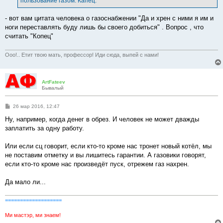
пользование газом. Капец.
- вот вам цитата человека о газоснабжении "Да и хрен с ними я им и
ноги переставлять буду лишь бы своего добиться" . Вопрос , что
считать "Копец"
Ооо!.. Етит твою мать, профессор! Иди сюда, выпей с нами!
ArtFateev
Бывалый
С
26 мар 2016, 12:47
о
о
Ну, например, когда денег в обрез. И человек не может дважды
б
заплатить за одну работу.
щ
е
н
Или если сц говорит, если кто-то кроме нас тронет новый котёл, мы
и
е
не поставим отметку и вы лишитесь гарантии. А газовики говорят,
если кто-то кроме нас произведёт пуск, отрежем газ нахрен.
Да мало ли...
===================
Ми мастэр, ми знаем!