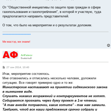
От "Общественной инициативы по защите прав граждан в сфере
газопользования и газопотребления", в которой я участвую, туда
предполагается направить представителей.
О том, что было на мероприятии и о результатах доложим.
===================
Ми мастэр, ми знаем!
ArtFateev
Бывалый
С
27 сен 2014, 10:40
о
о
Итак, мероприятие состоялось.
б
Мне отзвонились и отписались несколько человек, доложили
щ
е
ситуацию. Все говорят примерно одно и то же:
н
Министерские настаивают на принятии сидякинского закона
и
е
в нынешнем виде.
Слушать никаких возражений и контраргументов не хотят.
Собираются прогнать через думу проект в 1-м чтении.
"А там внесём поправочки, какие хотите" - так нам заявили.
Требуют, чтоб все наши предложения срочно собрали и