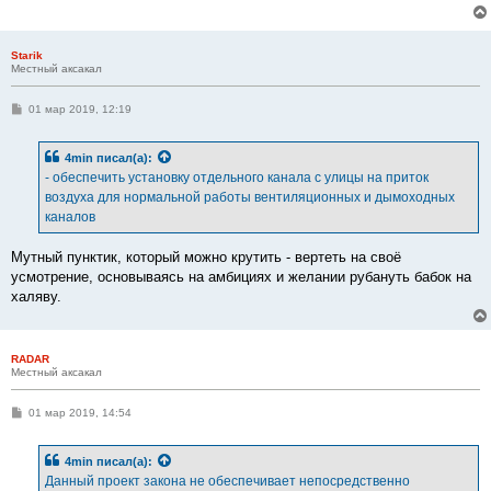
е
н
и
е
Starik
Местный аксакал
С
01 мар 2019, 12:19
о
о
б
4min
писал(а):
щ
е
- обеспечить установку отдельного канала с улицы на приток
н
воздуха для нормальной работы вентиляционных и дымоходных
и
е
каналов
Мутный пунктик, который можно крутить - вертеть на своё
усмотрение, основываясь на амбициях и желании рубануть бабок на
халяву.
RADAR
Местный аксакал
С
01 мар 2019, 14:54
о
о
б
4min
писал(а):
щ
е
Данный проект закона не обеспечивает непосредственно
н