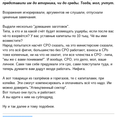
представили им до вторника, чи до среды. Тогда, мол, учтут.
Возражения игнорировали, аргументов не слушали, отпускали
циничные замечания.
Выдали несколько "домашних заготовок".
Типа, а кто и за какой счёт будет возмещать ущербы, если после вас
чё-то взорвётся? У вас уставные капиталы по 10 тыщ. Чё вы ими
возместите?
Народ попытался насчёт СРО сказать, на это министерские сказали,
что это всё фигня, большинство без СРО работают, взносы в СРо
тоже копеечные, ни на что не хватит, эти все членства в СРО - липа,
"мы же с вами понимаем!". И вообще, СРО, это дело, мол, ваше
личное. Сами там себе придумали эти сро, сами повступали туда, и
теперь думаете вам дадут везде работать. Нифига.
А вот товарищи из газпрёмов и горегазов, те с капиталами, при
копейке. Эти смогут компенсировать и оплачивать всё что надо. Им
можно доверить "Атвецтвенный сектор".
Вот только они пусть и работают.
А вы идите к ним на субподряд.
Ну и так далее и тому подобное.
===================