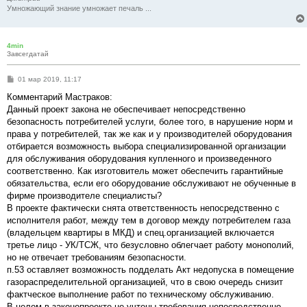
Умножающий знание умножает печаль ...
4min
Завсегдатай
С
01 мар 2019, 11:17
о
о
Комментарий Мастраков:
б
Данный проект закона не обеспечивает непосредственно
щ
е
безопасность потребителей услуги, более того, в нарушение норм и
н
права у потребителей, так же как и у производителей оборудования
и
е
отбирается возможность выбора специализированной организации
для обслуживания оборудования купленного и произведенного
соответственно. Как изготовитель может обеспечить гарантийные
обязательства, если его оборудование обслуживают не обученные в
фирме производителе специалисты?
В проекте фактически снята ответственность непосредственно с
исполнителя работ, между тем в договор между потребителем газа
(владельцем квартиры в МКД) и спец.организацией включается
третье лицо - УК/ТСЖ, что безусловно облегчает работу монополий,
но не отвечает требованиям безопасности.
п.53 оставляет возможность подделать Акт недопуска в помещение
газораспределительной организацией, что в свою очередь снизит
фактческое выполнение работ по техническому обслуживанию.
В целом в законопроекте не учтены требования непосредственно