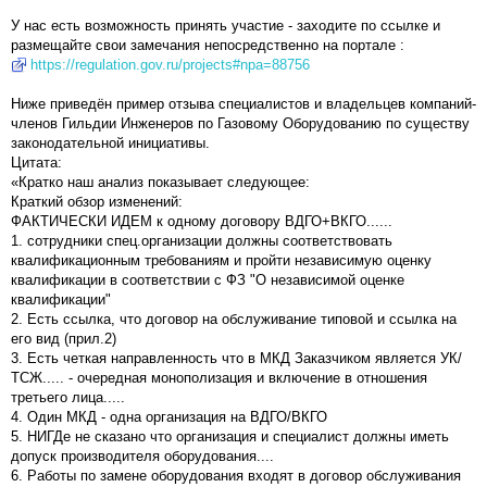
У нас есть возможность принять участие - заходите по ссылке и
размещайте свои замечания непосредственно на портале :
https://regulation.gov.ru/projects#npa=88756
Ниже приведён пример отзыва специалистов и владельцев компаний-
членов Гильдии Инженеров по Газовому Оборудованию по существу
законодательной инициативы.
Цитата:
«Кратко наш анализ показывает следующее:
Краткий обзор изменений:
ФАКТИЧЕСКИ ИДЕМ к одному договору ВДГО+ВКГО......
1. сотрудники спец.организации должны соответствовать
квалификационным требованиям и пройти независимую оценку
квалификации в соответствии с ФЗ "О независимой оценке
квалификации"
2. Есть ссылка, что договор на обслуживание типовой и ссылка на
его вид (прил.2)
3. Есть четкая направленность что в МКД Заказчиком является УК/
ТСЖ..... - очередная монополизация и включение в отношения
третьего лица.....
4. Один МКД - одна организация на ВДГО/ВКГО
5. НИГДе не сказано что организация и специалист должны иметь
допуск производителя оборудования....
6. Работы по замене оборудования входят в договор обслуживания