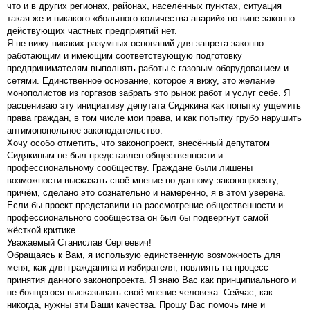
что и в других регионах, районах, населённых пунктах, ситуация
такая же и никакого «большого количества аварий» по вине законно
действующих частных предприятий нет.
Я не вижу никаких разумных оснований для запрета законно
работающим и имеющим соответствующую подготовку
предпринимателям выполнять работы с газовым оборудованием и
сетями. Единственное основание, которое я вижу, это желание
монополистов из горгазов забрать это рынок работ и услуг себе. Я
расцениваю эту инициативу депутата Сидякина как попытку ущемить
права граждан, в том числе мои права, и как попытку грубо нарушить
антимонопольное законодательство.
Хочу особо отметить, что законопроект, внесённый депутатом
Сидякиным не был представлен общественности и
профессиональному сообществу. Граждане были лишены
возможности высказать своё мнение по данному законопроекту,
причём, сделано это сознательно и намеренно, я в этом уверена.
Если бы проект представили на рассмотрение общественности и
профессионального сообщества он был бы подвергнут самой
жёсткой критике.
Уважаемый Станислав Сергеевич!
Обращаясь к Вам, я использую единственную возможность для
меня, как для гражданина и избирателя, повлиять на процесс
принятия данного законопроекта. Я знаю Вас как принципиального и
не боящегося высказывать своё мнение человека. Сейчас, как
никогда, нужны эти Ваши качества. Прошу Вас помочь мне и