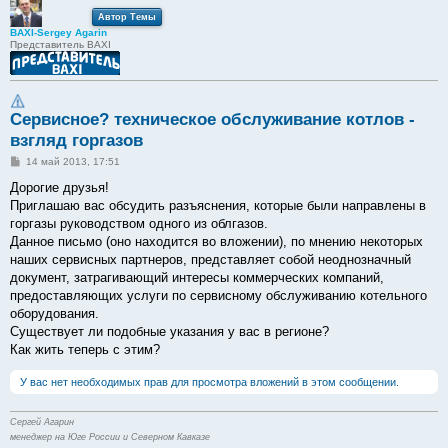
Автор Темы
BAXI-Sergey Agarin
Представитель BAXI
Сервисное? техническое обслуживание котлов -
взгляд горгазов
С
14 май 2013, 17:51
о
о
Дорогие друзья!
б
Приглашаю вас обсудить разъяснения, которые были направлены в
щ
е
горгазы руководством одного из облгазов.
н
Данное письмо (оно находится во вложении), по мнению некоторых
и
е
наших сервисных партнеров, представляет собой неоднозначный
документ, затрагивающий интересы коммерческих компаний,
предоставляющих услуги по сервисному обслуживанию котельного
оборудования.
Существует ли подобные указания у вас в регионе?
Как жить теперь с этим?
У вас нет необходимых прав для просмотра вложений в этом сообщении.
Сергей Агарин
менеджер на Юге России и Северном Кавказе