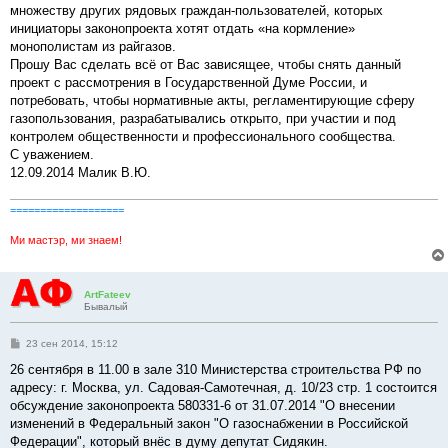
множеству других рядовых граждан-пользователей, которых
инициаторы законопроекта хотят отдать «на кормление»
монополистам из райгазов.
Прошу Вас сделать всё от Вас зависящее, чтобы снять данный
проект с рассмотрения в Государственной Думе России, и
потребовать, чтобы нормативные акты, регламентирующие сферу
газопользования, разрабатывались открыто, при участии и под
контролем общественности и профессионального сообщества.
С уважением.
12.09.2014 Малик В.Ю.
===================
Ми мастэр, ми знаем!
ArtFateev
Бывалый
С
23 сен 2014, 15:12
о
о
26 сентября в 11.00 в зале 310 Министерства строительства РФ по
б
адресу: г. Москва, ул. Садовая-Самотечная, д. 10/23 стр. 1 состоится
щ
е
обсуждение законопроекта 580331-6 от 31.07.2014 "О внесении
н
изменений в Федеральный закон "О газоснабжении в Российской
и
е
Федерации", который внёс в думу депутат Сидякин.