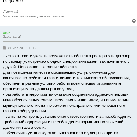
не должно.
Дмитрий
Умножающий знание умножает печаль ...
4min
Завсегдатай
С
01 мар 2019, 11:19
о
о
- четко в тексте указать возможность абонента расторгнуть договор
б
по своему усмотрению с одной спец.организацией, заключить его с
щ
е
другой. Основание – желание абонента.
н
для повышения качества оказываемых услуг, снижения для
и
е
конечного потребителя газа стоимости технического обслуживания,
обеспечить равные условия работы всем специализированным
организациям на данном рынке услуг;
- разработать мероприятия оказания социальной адресной помощи
малообеспеченным слоям населения и инвалидам, и нанимателям
муниципального жилья по замене неисправного или изношенного
газового оборудования
- взять на контроль установление ответственности за несоблюдение
требований одоризации и не соблюдения нормативных значений
давления газа в сетях;
- обеспечить установку отдельного канала с улицы на приток