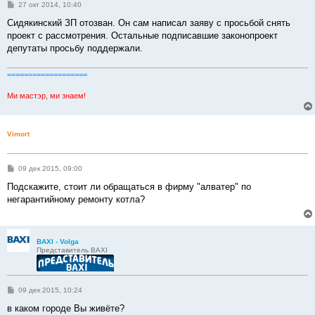
С
27 окт 2014, 10:40
о
о
Сидякинский ЗП отозван. Он сам написал заяву с просьбой снять
б
проект с рассмотрения. Остальные подписавшие законопроект
щ
е
депутаты просьбу поддержали.
н
и
е
===================
Ми мастэр, ми знаем!
Vimort
С
09 дек 2015, 09:00
о
о
Подскажите, стоит ли обращаться в фирму "алватер" по
б
негарантийному ремонту котла?
щ
е
н
и
е
BAXI - Volga
Представитель BAXI
С
09 дек 2015, 10:24
о
о
в каком городе Вы живёте?
б