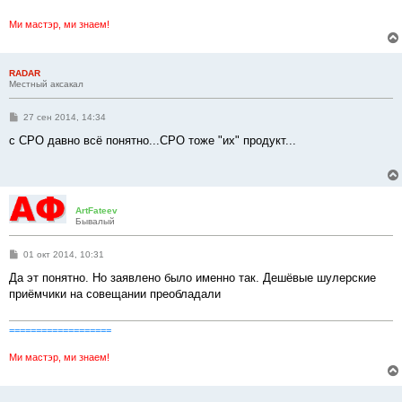
Ми мастэр, ми знаем!
RADAR
Местный аксакал
С
27 сен 2014, 14:34
о
о
с СРО давно всё понятно...СРО тоже "их" продукт...
б
щ
е
н
и
е
ArtFateev
Бывалый
С
01 окт 2014, 10:31
о
о
Да эт понятно. Но заявлено было именно так. Дешёвые шулерские
б
приёмчики на совещании преобладали
щ
е
н
и
===================
е
Ми мастэр, ми знаем!