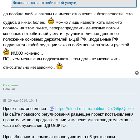
безопасность потребителей услуги,
и
е
да вообще любые законы не имеют отношения к безопасности...это
судьба и никак более..
можно лишь навести хоть какой-то
порядок на этом рынке, перераспределить денежные потоки
конечных потребителей услуги...улучшить личное денежное
положение основных держателей акций РФ...подданные РФ
подчинятся любой редакции закона собственников земли русской...
ИМХО конечно...
ПС - чем меньше им подсказывать - тем дольше можно жить
относительно независимо..
Gas_man
Новичок
С
20 мар 2019, 10:43
о
о
Проект постановления -
https://cloud.mail.ru/public/LiC7/G6jsQuHez
б
На сайте правового регулирования размещен проект постановления
щ
е
правительства с предлагаемыми изменениями законодательства в
н
части обслуживания ВДГО/ВКГО.
и
е
Просьба принять самое активное участие в общественном