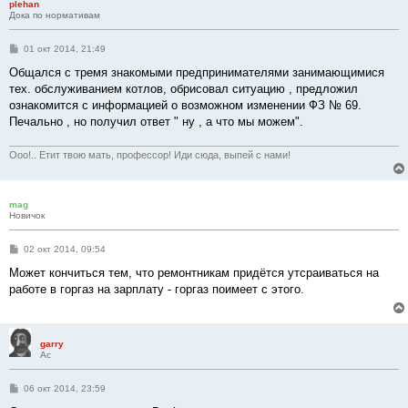
plehan
Дока по нормативам
С
01 окт 2014, 21:49
о
о
Общался с тремя знакомыми предпринимателями занимающимися
б
тех. обслуживанием котлов, обрисовал ситуацию , предложил
щ
е
ознакомится с информацией о возможном изменении ФЗ № 69.
н
Печально , но получил ответ " ну , а что мы можем".
и
е
Ооо!.. Етит твою мать, профессор! Иди сюда, выпей с нами!
mag
Новичок
С
02 окт 2014, 09:54
о
о
Может кончиться тем, что ремонтникам придётся утсраиваться на
б
работe в горгаз на зарплату - горгаз поимеет с этого.
щ
е
н
и
е
garry
Ас
С
06 окт 2014, 23:59
о