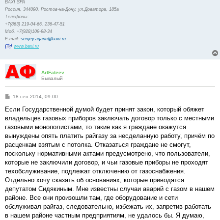
BAXI SPA
Россия, 344090, Ростов-на-Дону, ул.Доватора, 185а
Телефоны:
+7(863) 219-04-66, 236-47-51
Моб. +7(928)109-98-34
E-mail:
sergey.agarin@baxi.ru
www.baxi.ru
ArtFateev
Бывалый
С
18 сен 2014, 09:00
о
о
Если Государственной думой будет принят закон, который обяжет
б
владельцев газовых приборов заключать договор только с местными
щ
е
газовыми монополистами, то такие как я граждане окажутся
н
вынуждены опять платить райгазу за несделанную работу, причём по
и
е
расценкам взятым с потолка. Отказаться граждане не смогут,
поскольку нормативными актами предусмотрено, что пользователи,
которые не заключили договор, и чьи газовые приборы не проходят
техобслуживание, подлежат отключению от газоснабжения.
Отдельно хочу сказать об основаниях, которые приводятся
депутатом Сидякиным. Мне известны случаи аварий с газом в нашем
районе. Все они произошли там, где оборудование и сети
обслуживал райгаз, следовательно, избежать их, запретив работать
в нашем районе частным предприятиям, не удалось бы. Я думаю,