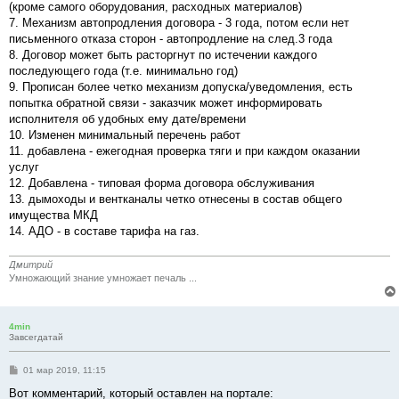
(кроме самого оборудования, расходных материалов)
7. Механизм автопродления договора - 3 года, потом если нет
письменного отказа сторон - автопродление на след.3 года
8. Договор может быть расторгнут по истечении каждого
последующего года (т.е. минимально год)
9. Прописан более четко механизм допуска/уведомления, есть
попытка обратной связи - заказчик может информировать
исполнителя об удобных ему дате/времени
10. Изменен минимальный перечень работ
11. добавлена - ежегодная проверка тяги и при каждом оказании
услуг
12. Добавлена - типовая форма договора обслуживания
13. дымоходы и вентканалы четко отнесены в состав общего
имущества МКД
14. АДО - в составе тарифа на газ.
Дмитрий
Умножающий знание умножает печаль ...
4min
Завсегдатай
С
01 мар 2019, 11:15
о
о
Вот комментарий, который оставлен на портале: