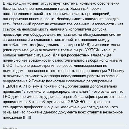
б
В настоящий момент отсутствует система, комплекс обеспечения
щ
е
безопасности при пользовании газом. Указанный проект
н
постановления в какой-то мере снимает часть противоречий,
и
е
одновременно внося и новые. Необходимость наведения порядка
есть. Указанный проект не отвечает требованиям безопасности - нет
ссылок на необходимость наличия у исполнителя допуска
производителя оборудования, нет ссылок на обслуживание систем
загазованности и клапанов-отсекателей, в отношения между
потребителем газа (владельцем квартиры в МКД) и исполнителем
(спец.организацией) включается третье лицо - УК/ТСЖ, что еще
больше запутает ситуацию. Для добросовестных владельцев
почему-то нет возможности самостоятельного выбора исполнителя
ВКГО. На фоне рассмотрения вопросов лицензирования по
дымоходам - прописана ответственность спец.организации ? Почему
включены в стоимость договора обслуживания работы по замене
оборудования ? Почему полностью исключено регулирование
РЕМОНТА ? Почему в понятии спец.организации дополнительно
прописано "в том числе газораспределительная " - это означает что
ГРО даже не имея сотрудников с оценкой квалификации имеет право
проведения работ по обслуживанию ? ВАЖНО - в стране нет
стандартов профессии и оценки квалификации сотрудников - это
означает что принятие данного документа всех ставит в незаконное
положение !!!!!!!
Дмитрий