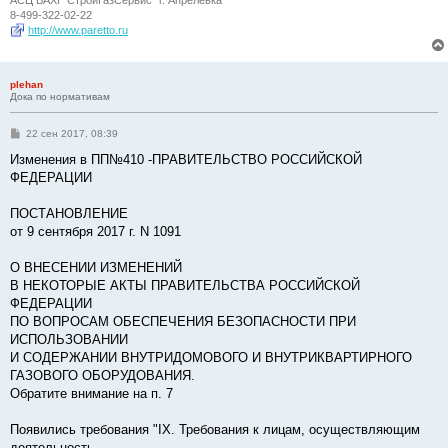
8-499-322-02-22
http://www.paretto.ru
plehan
Дока по нормативам
С
22 сен 2017, 08:39
о
о
Изменения в ПП№410 -ПРАВИТЕЛЬСТВО РОССИЙСКОЙ
б
ФЕДЕРАЦИИ
щ
е
н
ПОСТАНОВЛЕНИЕ
и
е
от 9 сентября 2017 г. N 1091
О ВНЕСЕНИИ ИЗМЕНЕНИЙ
В НЕКОТОРЫЕ АКТЫ ПРАВИТЕЛЬСТВА РОССИЙСКОЙ
ФЕДЕРАЦИИ
ПО ВОПРОСАМ ОБЕСПЕЧЕНИЯ БЕЗОПАСНОСТИ ПРИ
ИСПОЛЬЗОВАНИИ
И СОДЕРЖАНИИ ВНУТРИДОМОВОГО И ВНУТРИКВАРТИРНОГО
ГАЗОВОГО ОБОРУДОВАНИЯ.
Обратите внимание на п. 7
Появились требования "IX. Требования к лицам, осуществляющим
деятельность