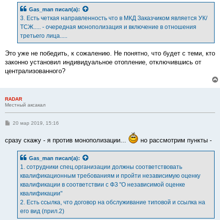
б
Gas_man
писал(а):
щ
е
3. Есть четкая направленность что в МКД Заказчиком является УК/
н
ТСЖ..... - очередная монополизация и включение в отношения
и
е
третьего лица.....
Это уже не победить, к сожалению. Не понятно, что будет с теми, кто
законно установил индивидуальное отопление, отключившись от
централизованного?
RADAR
Местный аксакал
С
20 мар 2019, 15:16
о
о
сразу скажу - я против монополизации...
но рассмотрим пункты -
б
щ
е
н
Gas_man
писал(а):
и
1. сотрудники спец.организации должны соответствовать
е
квалификационным требованиям и пройти независимую оценку
квалификации в соответствии с ФЗ "О независимой оценке
квалификации"
2. Есть ссылка, что договор на обслуживание типовой и ссылка на
его вид (прил.2)