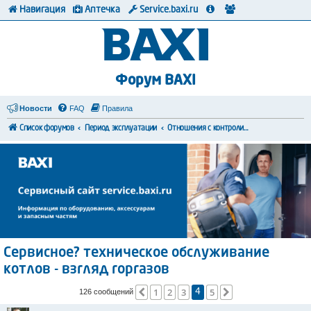
Навигация
Аптечка
Service.baxi.ru
Форум BAXI
Новости
FAQ
Правила
Список форумов
Период эксплуатации
Отношения с контролирующими органами
Сервисное? техническое обслуживание
котлов - взгляд горгазов
1
2
3
5
Пред.
След.
126 сообщений
4