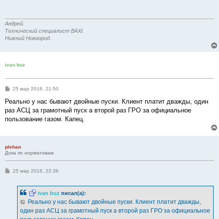
щ
е
н
и
Андрей.
е
Технический специалист BAXI.
Нижний Новгород.
ivan buz
С
25 мар 2016, 21:50
о
о
Реально у нас бывают двойные пуски. Клиент платит дважды, один
б
раз АСЦ за грамотный пуск а второй раз ГРО за официальное
щ
е
пользование газом. Капец.
н
и
е
plehan
Дока по нормативам
С
25 мар 2016, 22:36
о
о
б
ivan buz
писал(а):
щ
е
Реально у нас бывают двойные пуски. Клиент платит дважды,
н
один раз АСЦ за грамотный пуск а второй раз ГРО за официальное
и
е