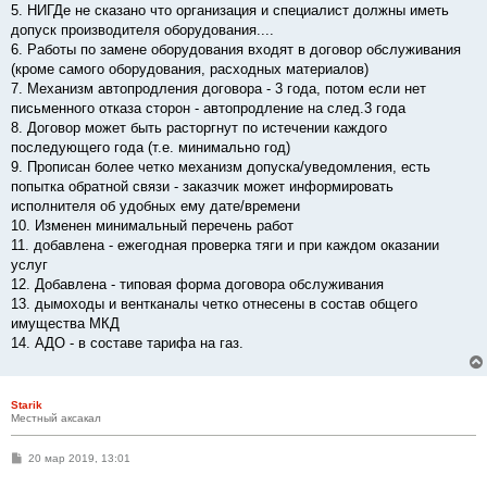
5. НИГДе не сказано что организация и специалист должны иметь
допуск производителя оборудования....
6. Работы по замене оборудования входят в договор обслуживания
(кроме самого оборудования, расходных материалов)
7. Механизм автопродления договора - 3 года, потом если нет
письменного отказа сторон - автопродление на след.3 года
8. Договор может быть расторгнут по истечении каждого
последующего года (т.е. минимально год)
9. Прописан более четко механизм допуска/уведомления, есть
попытка обратной связи - заказчик может информировать
исполнителя об удобных ему дате/времени
10. Изменен минимальный перечень работ
11. добавлена - ежегодная проверка тяги и при каждом оказании
услуг
12. Добавлена - типовая форма договора обслуживания
13. дымоходы и вентканалы четко отнесены в состав общего
имущества МКД
14. АДО - в составе тарифа на газ.
Starik
Местный аксакал
С
20 мар 2019, 13:01
о
о