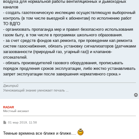
воздуха для нормальной работы вентиляционных и дымоходных
каналов
- создать газотехническую инспекцию осуществляющую выборочный
контроль (в том числе выездной к абонентам) по исполнению работ
ТО ВДГО
- организовать пропаганда мер и правил безопасного использования
газом быту, в том числе в программах школьного образования.
- за счет средств фондов кап.ремонта, при проведении кап.ремонта
систем газоснабжения, обязать установку сигнализаторов (датчиками
загазованности (природный газ, угарный газ)) и клапанов-
отсекателей.
- обязать производителей газового оборудования, прописывать
порядок продления сроков эксплуатации, либо жестко устанавливать
запрет эксплуатации после завершения нормативного срока.»
Дмитрий
Умножающий знание умножает печаль ...
RADAR
Местный аксакал
С
01 мар 2019, 11:58
о
о
Темные времена все ближе и ближе....
б
щ