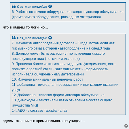
Gas_man
писал(а):
6. Работы по замене оборудования входят в договор обслуживания
(кроме самого оборудования, расходных материалов)
что в общем то логично...
Gas_man
писал(а):
7. Механизм автопродления договора - 3 года, потом если нет
письменного отказа сторон - автопродление на след.3 года
8. Договор может быть расторгнут по истечении каждого
последующего года (т.е. минимально год)
9. Прописан более четко механизм допуска/уведомления, есть
попытка обратной связи - заказчик может информировать
исполнителя об удобных ему дате/времени
10. Изменен минимальный перечень работ
11. добавлена - ежегодная проверка тяги и при каждом оказании
услуг
12. Добавлена - типовая форма договора обслуживания
13. дымоходы и вентканалы четко отнесены в состав общего
имущества МКД
14. АДО - в составе тарифа на газ.
здесь тоже ничего криминального не увидел...