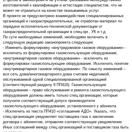
изготовителей к квалификации и аттестации специалистов, что не
может не отразиться на качестве оказываемых услуг.
В проекте не предусмотрено взаимодействие специализированных
организаций и газораспределительных, не отработан материал по
передаче исполнительно-технической документации от
газораспределительной организации в спец.орг., УК и т.д.
По сути необходимых изменений, необходимо включить в
следующую редакцию законопроекта следующее:
- Изменить формулировку «внутридомовое газовое оборудование» -
исключить из формулировки газоиспользующее оборудование;
«внутриквартирное газовое оборудование» - исключить из
формулировки газоиспользующее оборудование. Исключить понятие
«внутриквартирное газовое оборудование». По смыслу изменений –
вся сеть дома/многоквартирного дома считаем неделимой,
обслуживаемой одной специализированной организацией
(соответствующей разделу 9 ПП410). Газоиспользующее
оборудование – право обслуживания и ремонта газоиспользующего
оборудования должны иметь только спец.организации, которые
получили соответствующий допуск производителя
газоиспользующего оборудования, установленного у абонента.
- Исключить из текста ПП410 «соглашение АДО». Указать, что
спец.организация уведомляет поставщика газа о заключении
договора с абонентом, отправляя соответствующее уведомление.
Иных соглашений между спец.организацией и поставщиком газа быть