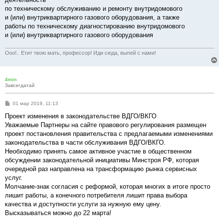
по техническому обслуживанию и ремонту внутридомового
и (или) внутриквартирного газового оборудования, а также
работы по техническому диагностированию внутридомового
и (или) внутриквартирного газового оборудования
Ооо!.. Етит твою мать, профессор! Иди сюда, выпей с нами!
4min
Завсегдатай
С
01 мар 2019, 11:13
о
о
Проект изменения в законодательстве ВДГО/ВКГО
б
Уважаемые Партнеры на сайте правового регулирования размещен
щ
е
проект постановления правительства с предлагаемыми изменениями
н
законодательства в части обслуживания ВДГО/ВКГО.
и
е
Необходимо принять самое активное участие в общественном
обсуждении законодательной инициативы Минстроя РФ, которая
очередной раз направлена на трансформацию рынка сервисных
услуг.
Молчание-знак согласия с реформой, которая многих в итоге просто
лишит работы, а конечного потребителя лишит права выбора
качества и доступности услуги за нужную ему цену.
Высказываться можно до 22 марта!