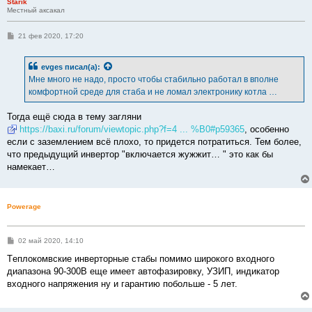
Starik
Местный аксакал
С
21 фев 2020, 17:20
о
о
б
evges
писал(а):
щ
е
Мне много не надо, просто чтобы стабильно работал в вполне
н
комфортной среде для стаба и не ломал электронику котла …
и
е
Тогда ещё сюда в тему загляни
https://baxi.ru/forum/viewtopic.php?f=4 ... %B0#p59365
, особенно
если с заземлением всё плохо, то придется потратиться. Тем более,
что предыдущий инвертор "включается жужжит… " это как бы
намекает…
Powerage
С
02 май 2020, 14:10
о
о
Tеплокомвские инверторные стабы помимо широкого входного
б
диапазона 90-300В еще имеет автофазировку, УЗИП, индикатор
щ
е
входного напряжения ну и гарантию побольше - 5 лет.
н
и
е