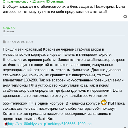
Отправлено спустя 12 минут 53 секунды:
и
е
В общем заказал я стабилизатор их и блок защиты. Посмотрим. Если
интересно - отпишу тут что из себя представляет этот стаб
oleg7777
Новичок
С
27 дек 2019, 11:26
о
о
Пришли эти красавцы) Красивые черные стабилизаторы в
б
металлическом корпусе, лицевая панель в глянцевом акриле.
щ
е
Впечатлил их принцип работы. Заявляют, что в стабилизатор встроен
н
их блок защиты с защитой от скачков напряжения, импульсных
и
е
перенапряжений, встроенным сетевым фильтром. Дальше диапазон
стабилизации, конечно, не сравнится с инверторным, то тоже
впечатляет 130-280. Так же встроен искусственный потенциал земли,
а-ля теплоком ГФ и устройство коммутации фаз, как я понял
стабилизатор сам определит где фаза где ноль и переключит. Если
сравнивать с теплокомом, то это узип альбатрос+теплоком
555+теплоком ГФ в одном корпусе. В изящном корпусе
ИБП пока
заказывать не стал, посмотрим как стабилизаторы себя покажут.
Кстати, так же прислали письмо о проведенных испытаниях в
представительстве Baxi. Вот:
http://xn--80aidyv.xn--p1acf/img/6103656_1920.jpg