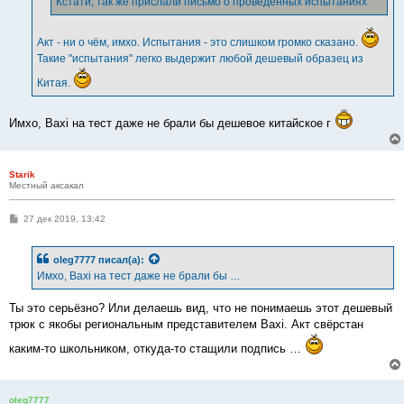
Кстати, так же прислали письмо о проведенных испытаниях
Акт - ни о чём, имхо. Испытания - это слишком громко сказано.
Такие "испытания" легко выдержит любой дешевый образец из
Китая.
Имхо, Baxi на тест даже не брали бы дешевое китайское г
Starik
Местный аксакал
С
27 дек 2019, 13:42
о
о
б
oleg7777
писал(а):
щ
е
Имхо, Baxi на тест даже не брали бы …
н
и
е
Ты это серьёзно? Или делаешь вид, что не понимаешь этот дешевый
трюк с якобы региональным представителем Baxi. Акт свёрстан
каким-то школьником, откуда-то стащили подпись …
oleg7777