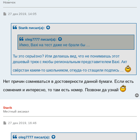
Новичок
С
27 дек 2019, 14:05
о
о
б
Starik
писал(а):
щ
е
н
oleg7777
писал(а):
и
е
Имхо, Baxi на тест даже не брали бы …
Ты это серьёзно? Или делаешь вид, что не понимаешь этот
дешевый трюк с якобы региональным представителем Baxi. Акт
свёрстан каким-то школьником, откуда-то стащили подпись …
Нет причин сомневаться в достоверности данной бумаги. Если есть
сомнения и интересно, то там есть номер. Позвони да узнай
Starik
Местный аксакал
С
27 дек 2019, 16:46
о
о
б
oleg7777
писал(а):
щ