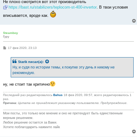
е
Не плохо смотрится вот этот производитель
https://bast.ru/stabilizers/teplocom-st-400-invertor
. В твои условия
вписывается, вроде как.
Steamboy
Гуру
С
17 фев 2020, 23:13
о
о
б
Starik
писал(а):
щ
е
Ну, и судя по истории темы, к покупке эту дичь я никому не
н
рекомендую.
и
е
ну, не стоит так критично
Последний раз редактировалось
Bahus
18 фев 2020, 09:57, всего редактировалось 1
раз.
Причина:
Цитата не принадлежит указанному пользователю. Предупреждение.
Мои посты, это только мое мнение и оно не претендует быть единственным
верным решением.
Любое решение остается за Вами.
Хотите поблагодарить нажмите лайк