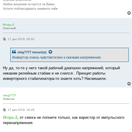
Любое решение остается за Вами.
Хотите поблагодарить нажмите лайк
Игорь-2
Опытный
С
17 дек 2019, 00:02
о
о
б
oleg7777
писал(а):
щ
е
Инвертор очень чувствителен к скачкам напряжения.
н
и
е
Ну да, то-то у него такой рабочий диапазон напряжений, который
никаким релейным стабам и не снился.. Принцип работы
инверторного стабилизатора-то знаете хоть? Насмешили..
oleg7777
Новичок
С
17 дек 2019, 16:26
о
о
Игорь-2
, от смеха не лопните только, как варистор от импульсного
б
перенапряжения.
щ
е
н