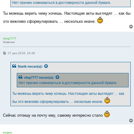
е
Нет причин сомневаться в достоверности данной бумаги.
н
и
е
Ты можешь верить чему хочешь. Настоящие акты выглядят … как бы
это вежливо сформулировать … несколько иначе.
oleg7777
Новичок
С
27 дек 2019, 16:48
о
о
б
Starik
писал(а):
щ
е
н
oleg7777
писал(а):
и
е
Нет причин сомневаться в достоверности данной бумаги.
Ты можешь верить чему хочешь. Настоящие акты выглядят … как
бы это вежливо сформулировать … несколько иначе.
Сейчас отпишу на почту ему, самому интересно стало
evges