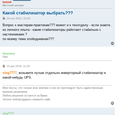
RADAR
Местный аксакал
Какой стабилизатор выбрать???
С
24 сен 2012, 23:33
о
о
Вопрос к мастерам-практикам??? может и к техотделу - если знаете..
б
из личного опыта - какие стабилизаторы работают стабильно с
щ
е
настенниками ?
н
по моему тема злободневная???
и
е
Steamboy
Гуру
С
16 дек 2019, 11:26
о
о
oleg7777
, возьмите лучше отдельно инверторный стабилизатор и
б
какой-нибудь UPS.
щ
е
н
и
Мои посты, это только мое мнение и оно не претендует быть единственным
е
верным решением.
Любое решение остается за Вами.
Хотите поблагодарить нажмите лайк
oleg7777