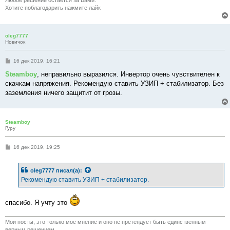
Любое решение остается за Вами.
Хотите поблагодарить нажмите лайк
oleg7777
Новичок
С
16 дек 2019, 16:21
о
о
Steamboy
, неправильно выразился. Инвертор очень чувствителен к
б
скачкам напряжения. Рекомендую ставить УЗИП + стабилизатор. Без
щ
е
заземления ничего защитит от грозы.
н
и
е
Steamboy
Гуру
С
16 дек 2019, 19:25
о
о
б
oleg7777
писал(а):
щ
е
Рекомендую ставить УЗИП + стабилизатор.
н
и
е
спасибо. Я учту это
Мои посты, это только мое мнение и оно не претендует быть единственным
верным решением.