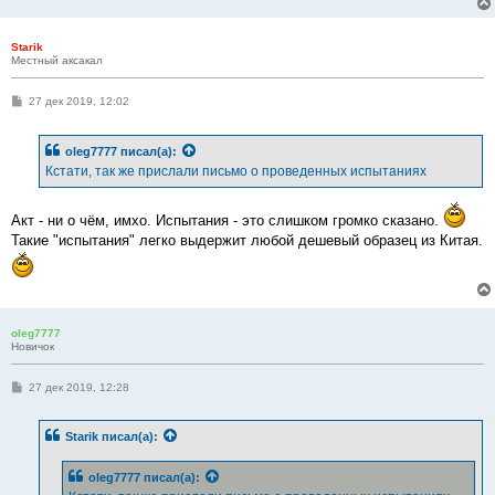
Starik
Местный аксакал
С
27 дек 2019, 12:02
о
о
б
oleg7777
писал(а):
щ
е
Кстати, так же прислали письмо о проведенных испытаниях
н
и
е
Акт - ни о чём, имхо. Испытания - это слишком громко сказано.
Такие "испытания" легко выдержит любой дешевый образец из Китая.
oleg7777
Новичок
С
27 дек 2019, 12:28
о
о
б
Starik
писал(а):
щ
е
н
oleg7777
писал(а):
и
е