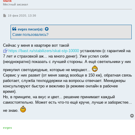
Starik
Местный аксакал
С
19 фев 2020, 13:36
о
о
б
evges
писал(а):
щ
е
Сами пользовались?
н
и
е
Сейчас у меня в квартире вот такой
https://bast.ru/stabilizers/skat-stp-10000
установлен (с гарантией на
7 лет и страховкой аж... на много денег). Уже успел себя
(неоднократно) показать с лучшей стороны. А ещё светильники у них
прикупил светодиодные, которые не мерцают...
Сервис у них развит (от меня завод вообще в 150 км), обратная связь
работает, служба техподдержки на вопросы отвечает. Менеджеры
консультируют быстро и вежливо (в режиме онлайн в рабочее
время).
Но, в принципе, на вкус и цвет... решение принимает каждый
самостоятельно. Может есть что-то ещё круче, лучше и забористее...
не знаю.
evges