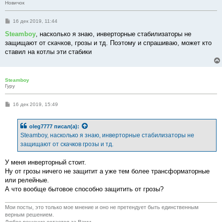
Новичок
С
16 дек 2019, 11:44
о
о
Steamboy
, насколько я знаю, инверторные стабилизаторы не
б
защищают от скачков, грозы и тд. Поэтому и спрашиваю, может кто
щ
е
ставил на котлы эти стабики
н
и
е
Steamboy
Гуру
С
16 дек 2019, 15:49
о
о
б
oleg7777
писал(а):
щ
е
Steamboy, насколько я знаю, инверторные стабилизаторы не
н
защищают от скачков грозы и тд.
и
е
У меня инверторный стоит.
Ну от грозы ничего не защитит а уже тем более трансформаторные
или релейные.
А что вообще бытовое способно защитить от грозы?
Мои посты, это только мое мнение и оно не претендует быть единственным
верным решением.