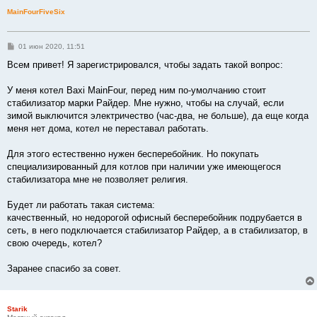
MainFourFiveSix
С
01 июн 2020, 11:51
о
о
Всем привет! Я зарегистрировался, чтобы задать такой вопрос:
б
щ
е
У меня котел Baxi MainFour, перед ним по-умолчанию стоит
н
стабилизатор марки Райдер. Мне нужно, чтобы на случай, если
и
е
зимой выключится электричество (час-два, не больше), да еще когда
меня нет дома, котел не переставал работать.
Для этого естественно нужен бесперебойник. Но покупать
специализированный для котлов при наличии уже имеющегося
стабилизатора мне не позволяет религия.
Будет ли работать такая система:
качественный, но недорогой офисный бесперебойник подрубается в
сеть, в него подключается стабилизатор Райдер, а в стабилизатор, в
свою очередь, котел?
Заранее спасибо за совет.
Starik