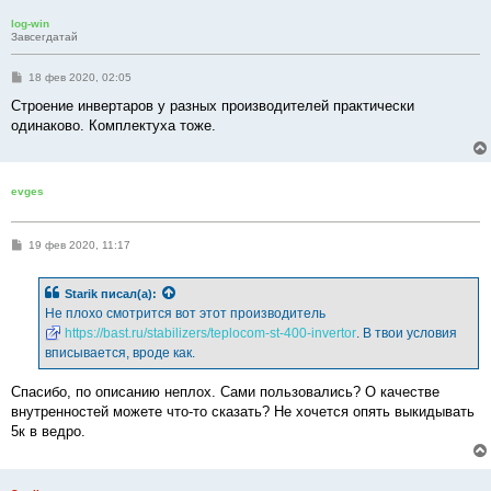
log-win
Завсегдатай
С
18 фев 2020, 02:05
о
о
Строение инвертаров у разных производителей практически
б
одинаково. Комплектуха тоже.
щ
е
н
и
е
evges
С
19 фев 2020, 11:17
о
о
б
Starik
писал(а):
щ
е
Не плохо смотрится вот этот производитель
н
https://bast.ru/stabilizers/teplocom-st-400-invertor
. В твои условия
и
е
вписывается, вроде как.
Спасибо, по описанию неплох. Сами пользовались? О качестве
внутренностей можете что-то сказать? Не хочется опять выкидывать
5к в ведро.