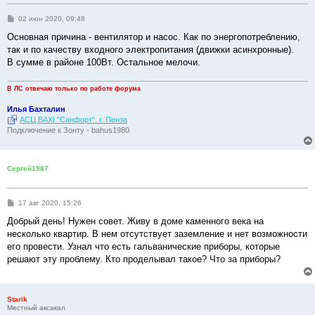
С
02 июн 2020, 09:48
о
о
Основная причина - вентилятор и насос. Как по энергопотреблению,
б
так и по качеству входного электропитания (движки асинхронные).
щ
е
В сумме в районе 100Вт. Остальное мелочи.
н
и
е
В ЛС отвечаю только по работе форума
Илья Бахталин
АСЦ BAXI "Санфорт". г. Пенза
Подключение к Зонту - bahus1980
Сергей1987
С
17 авг 2020, 15:26
о
о
Добрый день! Нужен совет. Живу в доме каменного века на
б
несколько квартир. В нем отсутствует заземление и нет возможности
щ
е
его провести. Узнал что есть гальванические приборы, которые
н
решают эту проблему. Кто проделывал такое? Что за приборы?
и
е
Starik
Местный аксакал