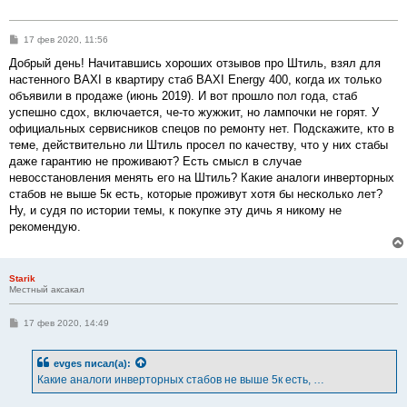
С
17 фев 2020, 11:56
о
о
Добрый день! Начитавшись хороших отзывов про Штиль, взял для
б
настенного BAXI в квартиру стаб BAXI Energy 400, когда их только
щ
е
объявили в продаже (июнь 2019). И вот прошло пол года, стаб
н
успешно сдох, включается, че-то жужжит, но лампочки не горят. У
и
е
официальных сервисников спецов по ремонту нет. Подскажите, кто в
теме, действительно ли Штиль просел по качеству, что у них стабы
даже гарантию не проживают? Есть смысл в случае
невосстановления менять его на Штиль? Какие аналоги инверторных
стабов не выше 5к есть, которые проживут хотя бы несколько лет?
Ну, и судя по истории темы, к покупке эту дичь я никому не
рекомендую.
Starik
Местный аксакал
С
17 фев 2020, 14:49
о
о
б
evges
писал(а):
щ
е
Какие аналоги инверторных стабов не выше 5к есть, …
н
и