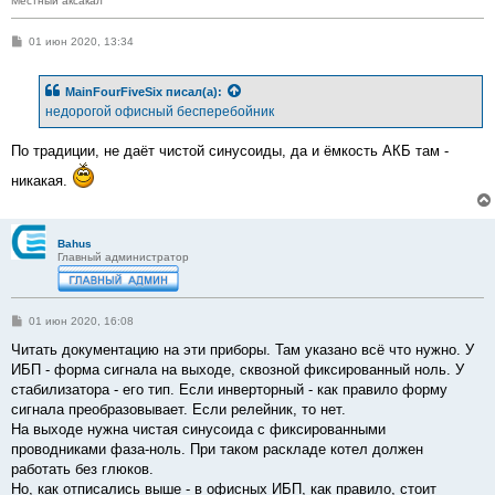
Местный аксакал
С
01 июн 2020, 13:34
о
о
б
MainFourFiveSix
писал(а):
щ
е
недорогой офисный бесперебойник
н
и
е
По традиции, не даёт чистой синусоиды, да и ёмкость АКБ там -
никакая.
Bahus
Главный администратор
С
01 июн 2020, 16:08
о
о
Читать документацию на эти приборы. Там указано всё что нужно. У
б
ИБП - форма сигнала на выходе, сквозной фиксированный ноль. У
щ
е
стабилизатора - его тип. Если инверторный - как правило форму
н
сигнала преобразовывает. Если релейник, то нет.
и
е
На выходе нужна чистая синусоида с фиксированными
проводниками фаза-ноль. При таком раскладе котел должен
работать без глюков.
Но, как отписались выше - в офисных ИБП, как правило, стоит