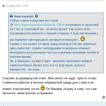
С
21 фев 2020, 12:04
о
о
б
Starik
писал(а):
щ
е
Сейчас у меня в квартире вот такой
н
https://bast.ru/stabilizers/skat-stp-10000
установлен (с гарантией
и
е
на 7 лет и страховкой аж... на много денег). Уже успел себя
(неоднократно) показать с лучшей стороны. А ещё светильники у
них прикупил светодиодные, которые не мерцают...
Сервис у них развит (от меня завод вообще в 150 км), обратная
связь работает, служба техподдержки на вопросы отвечает.
Менеджеры консультируют быстро и вежливо (в режиме онлайн в
рабочее время).
Но, в принципе, на вкус и цвет... решение принимает каждый
самостоятельно. Может есть что-то ещё круче, лучше и
забористее... не знаю.
Спасибо за развернутый ответ. Мне много не надо, просто чтобы
стабильно работал в вполне комфортной среде для стаба и не
ломал электронику котла
По Вашему отзыву и тому, что сам
прочитал, меня вполне устраивает.