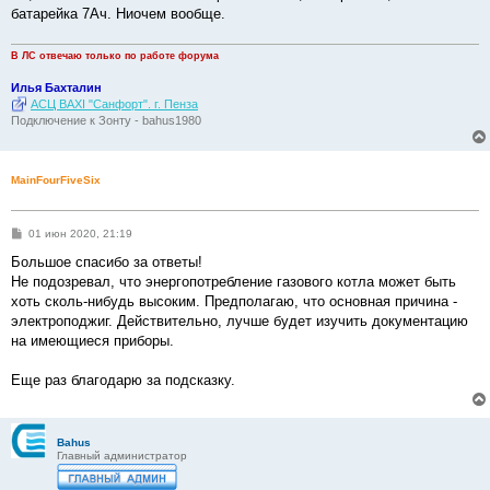
батарейка 7Ач. Ниочем вообще.
В ЛС отвечаю только по работе форума
Илья Бахталин
АСЦ BAXI "Санфорт". г. Пенза
Подключение к Зонту - bahus1980
MainFourFiveSix
С
01 июн 2020, 21:19
о
о
Большое спасибо за ответы!
б
Не подозревал, что энергопотребление газового котла может быть
щ
е
хоть сколь-нибудь высоким. Предполагаю, что основная причина -
н
электроподжиг. Действительно, лучше будет изучить документацию
и
е
на имеющиеся приборы.
Еще раз благодарю за подсказку.
Bahus
Главный администратор