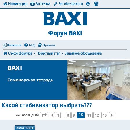
Навигация
Аптечка
Service.baxi.ru
Форум BAXI
Новости
FAQ
Правила
Список форумов
Проектный этап
Защитное оборудование
Какой стабилизатор выбрать???
Страница
10
из
13
1
8
9
11
12
13
Пред.
След.
378 сообщений
10
…
Автор Темы