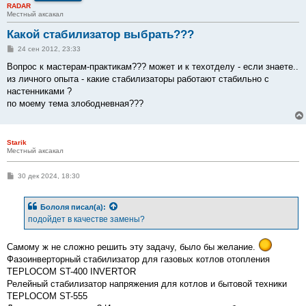
RADAR
Местный аксакал
Какой стабилизатор выбрать???
С
24 сен 2012, 23:33
о
о
Вопрос к мастерам-практикам??? может и к техотделу - если знаете..
б
из личного опыта - какие стабилизаторы работают стабильно с
щ
е
настенниками ?
н
по моему тема злободневная???
и
е
Starik
Местный аксакал
С
30 дек 2024, 18:30
о
о
б
Бололя
писал(а):
щ
е
подойдет в качестве замены?
н
и
е
Самому ж не сложно решить эту задачу, было бы желание.
Фазоинверторный стабилизатор для газовых котлов отопления
TEPLOCOM ST-400 INVERTOR
Релейный стабилизатор напряжения для котлов и бытовой техники
TEPLOCOM ST-555