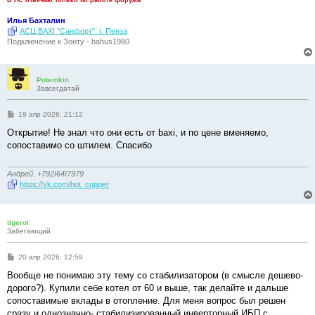
В ЛС отвечаю только по работе форума
е
Илья Бахталин
АСЦ BAXI "Санфорт". г. Пенза
Подключение к Зонту - bahus1980
Potemkin
Завсегдатай
С
19 апр 2026, 21:12
о
о
Открытие! Не знал что они есть от baxi, и по цене вменяемо,
б
сопоставимо со штилем. Спасибо
щ
е
н
и
Андрей. +792I64I7979
е
https://vk.com/hot_copper
tigerol
Забегающий
С
20 апр 2026, 12:59
о
о
Вообще не понимаю эту тему со стабилизатором (в смысле дешево-
б
дорого?). Купили себе котел от 60 и выше, так делайте и дальше
щ
е
сопоставимые вклады в отопление. Для меня вопрос был решен
н
сразу и однозначно- стабилизированный инверторный ИБП с