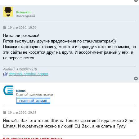
Potemkin
Завсегдатай
С
19 апр 2026, 19:59
о
о
Ни капли рекламы!
б
Готов выслушать другие предложения по стабилизаторам))
щ
е
Покажи стартовую страницу, может я и вправду чтото не понимаю, но
н
эти сайты не кросятся друг на друга. И ассортимент разный у них, и
и
е
не пересекается
Андрей. +792I64I7979
https://vk.com/hot_copper
Bahus
Главный администратор
С
19 апр 2026, 20:33
о
о
Инстабы Baxi это тот же Штиль. Только гарантия 3 года вместо 2 лет
б
Штиля. И обратиться можно в любой СЦ Baxi, а не слать в Тулу
щ
е
н
и