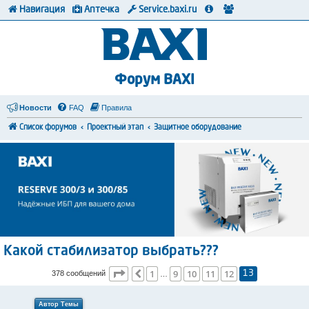
Навигация
Аптечка
Service.baxi.ru
Форум BAXI
Новости
FAQ
Правила
Список форумов
Проектный этап
Защитное оборудование
Какой стабилизатор выбрать???
Страница
13
из
13
1
9
10
11
12
Пред.
378 сообщений
13
…
Автор Темы