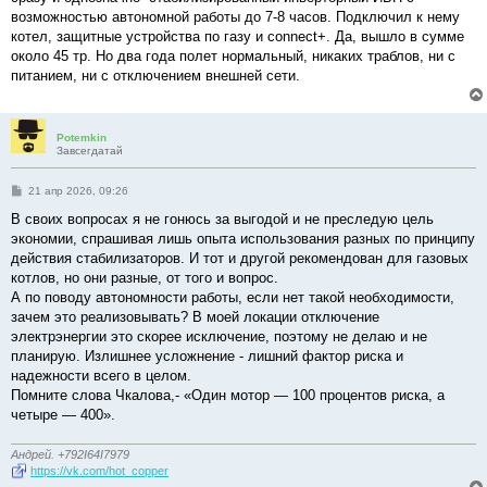
и
е
возможностью автономной работы до 7-8 часов. Подключил к нему
котел, защитные устройства по газу и connect+. Да, вышло в сумме
около 45 тр. Но два года полет нормальный, никаких траблов, ни с
питанием, ни с отключением внешней сети.
Potemkin
Завсегдатай
С
21 апр 2026, 09:26
о
о
В своих вопросах я не гонюсь за выгодой и не преследую цель
б
экономии, спрашивая лишь опыта использования разных по принципу
щ
е
действия стабилизаторов. И тот и другой рекомендован для газовых
н
котлов, но они разные, от того и вопрос.
и
е
А по поводу автономности работы, если нет такой необходимости,
зачем это реализовывать? В моей локации отключение
электрэнергии это скорее исключение, поэтому не делаю и не
планирую. Излишнее усложнение - лишний фактор риска и
надежности всего в целом.
Помните слова Чкалова,- «Один мотор — 100 процентов риска, а
четыре — 400».
Андрей. +792I64I7979
https://vk.com/hot_copper