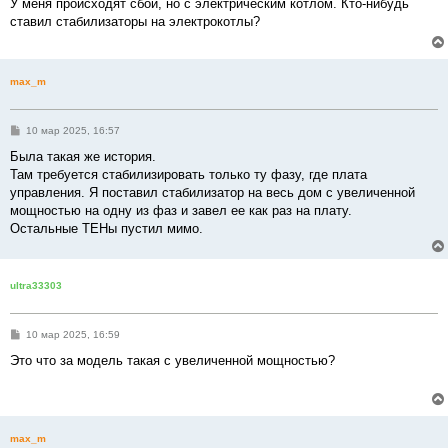
о
У меня происходят сбои, но с электрическим котлом. Кто-нибудь
б
ставил стабилизаторы на электрокотлы?
щ
е
н
и
е
max_m
С
10 мар 2025, 16:57
о
о
Была такая же история.
б
Там требуется стабилизировать только ту фазу, где плата
щ
е
управления. Я поставил стабилизатор на весь дом с увеличенной
н
мощностью на одну из фаз и завел ее как раз на плату.
и
е
Остальные ТЕНы пустил мимо.
ultra33303
С
10 мар 2025, 16:59
о
о
Это что за модель такая с увеличенной мощностью?
б
щ
е
н
и
е
max_m