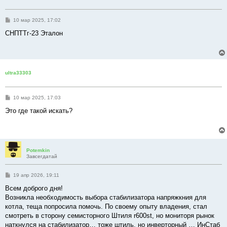
С
10 мар 2025, 17:02
о
о
СНПТТг-23 Эталон
б
щ
е
н
и
е
ultra33303
С
10 мар 2025, 17:03
о
о
Это где такой искать?
б
щ
е
н
и
е
Potemkin
Завсегдатай
С
19 апр 2026, 19:11
о
о
Всем доброго дня!
б
Возникла необходимость выбора стабилизатора напряжкния для
щ
е
котла, теща попросила помочь. По своему опыту владения, стал
н
смотреть в сторону семисторного Штиля r600st, но мониторя рынок
и
е
наткнулся на стабилизатор… тоже штиль, но инверторный … ИнСтаб