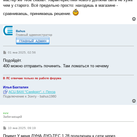
щ
е
чем у старого. Всё предельно просто: находишь в магазине -
н
и
сравниваешь, принимаешь решение.
е
Bahus
Главный администратор
С
01 янв 2025, 02:56
о
о
Подойдёт.
б
400 можно отправить починить. Там ломаться то нечему
щ
е
н
и
В ЛС отвечаю только по работе форума
е
Илья Бахталин
АСЦ BAXI "Санфорт". г. Пенза
Подключение к Зонту - bahus1980
svv
Забегающий
С
10 янв 2025, 09:19
о
о
Привет.У меня ЛУНА ДУО-ТЕС 1.28 подключен к сети через