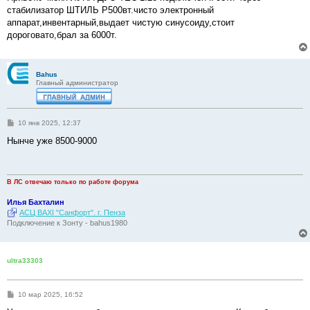
б
стабилизатор ШТИЛЬ Р500вт.чисто электронный
щ
е
аппарат,инвентарный,выдает чистую синусоиду,стоит
н
дороговато,брал за 6000т.
и
е
Bahus
Главный администратор
С
10 янв 2025, 12:37
о
о
Нынче уже 8500-9000
б
щ
е
н
и
В ЛС отвечаю только по работе форума
е
Илья Бахталин
АСЦ BAXI "Санфорт". г. Пенза
Подключение к Зонту - bahus1980
ultra33303
С
10 мар 2025, 16:52
о