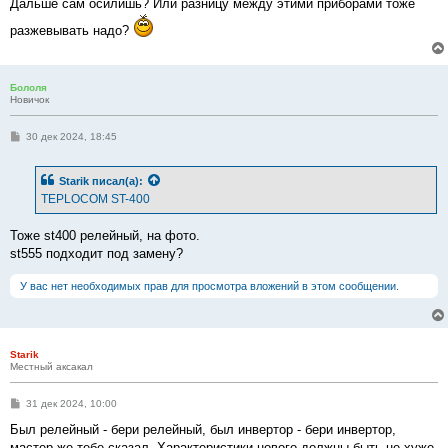
Дальше сам осилишь? Или разницу между этими приборами тоже
разжевывать надо?
Бололя
Новичок
С
30 дек 2024, 18:45
о
о
б
Starik
писал(а):
щ
е
TEPLOCOM ST-400
н
и
е
Тоже st400 релейный, на фото.
st555 подходит под замену?
У вас нет необходимых прав для просмотра вложений в этом сообщении.
Starik
Местный аксакал
С
31 дек 2024, 10:00
о
о
Был релейный - бери релейный, был инвертор - бери инвертор,
б
мастер же тебе сказал. Характеристики нового должны быть не хуже