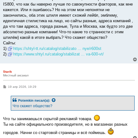
IS800, что как бы наверно лучше по савокупности факторов, как мне
кажется. Или я ошибаюсь? Но на этом мои непонятки не
закончились, оба этих штиля имеют схожий лейбл, эмблему,
идентичная стилистика на лицо, но сайты разные, адреса компаний ,
да что там адреса, города разные, Тула и Москва, как будто это две
абсолютно разные компании! Что-то какие то странности с этим
штилём) какой в итоге выбрать? Что скажет общество?
Сайты:
1)
https://shtyl-tt.ru/catalog/stabilizato ... nye/r600st
2)
https://www.shtyl.ru/catalog/stabilizat ... va-600-vt/
Starik
Местный аксакал
С
19 апр 2026, 19:29
о
о
б
Potemkin
писал(а):
щ
е
Что скажет общество?
н
и
е
Что ты занимаешься скрытой рекламой товара.
Ты на сайте официального производителя, но в магазинах разных
городов. Начни со стартовой страницы и всё поймешь.