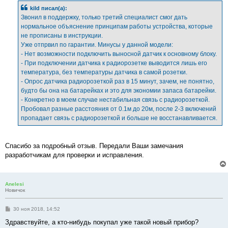
б
kild писал(а):
щ
е
Звонил в поддержку, только третий специалист смог дать
н
нормальное объяснение принципам работы устройства, которые
и
е
не прописаны в инструкции.
Уже отпрвил по гарантии. Минусы у данной модели:
- Нет возможности подключить выносной датчик к основному блоку.
- При подключении датчика к радиорозетке выводится лишь его
температура, без температуры датчика в самой розетки.
- Опрос датчика радиорозеткой раз в 15 минут, зачем, не понятно,
будто бы она на батарейках и это для экономии запаса батарейки.
- Конкретно в моем случае нестабильная связь с радиорозеткой.
Пробовал разные расстояния от 0.1м до 20м, после 2-3 включений
пропадает связь с радиорозеткой и больше не восстанавливается.
Спасибо за подробный отзыв. Передали Ваши замечания
разработчикам для проверки и исправления.
Anelesi
Новичок
С
30 ноя 2018, 14:52
о
о
Здравствуйте, а кто-нибудь покупал уже такой новый прибор?
б