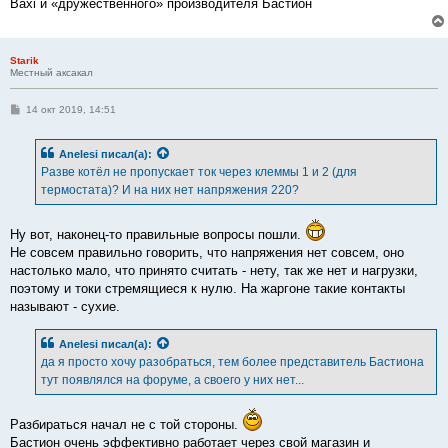
Baxi и «дружественного» производителя Бастион
Starik
Местный аксакал
С
14 окт 2019, 14:51
о
о
б
Anelesi
писал(а):
щ
е
Разве котёл не пропускает ток через клеммы 1 и 2 (для
н
термостата)? И на них нет напряжения 220?
и
е
Ну вот, наконец-то правильные вопросы пошли.
Не совсем правильно говорить, что напряжения нет совсем, оно
настолько мало, что принято считать - нету, так же нет и нагрузки,
поэтому и токи стремящиеся к нулю. На жаргоне такие контакты
называют - сухие.
Anelesi
писал(а):
да я просто хочу разобраться, тем более представитель Бастиона
тут появлялся на форуме, а своего у них нет...
Разбираться начал не с той стороны.
Бастион очень эффективно работает через свой магазин и