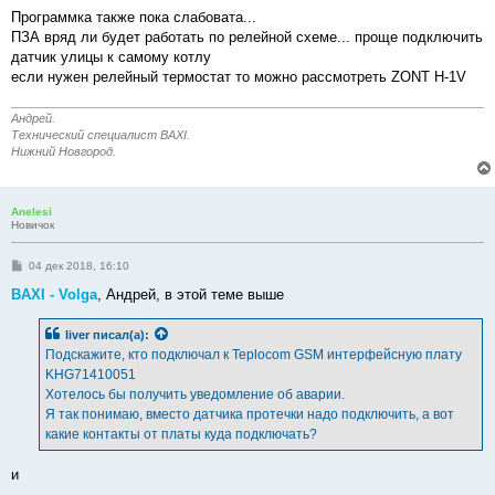
о
о
Программка также пока слабовата...
б
ПЗА вряд ли будет работать по релейной схеме... проще подключить
щ
е
датчик улицы к самому котлу
н
если нужен релейный термостат то можно рассмотреть ZONT H-1V
и
е
Андрей.
Технический специалист BAXI.
Нижний Новгород.
Anelesi
Новичок
С
04 дек 2018, 16:10
о
о
BAXI - Volga
, Андрей, в этой теме выше
б
щ
е
liver
писал(а):
н
Подскажите, кто подключал к Teplocom GSM интерфейсную плату
и
е
KHG71410051
Хотелось бы получить уведомление об аварии.
Я так понимаю, вместо датчика протечки надо подключить, а вот
какие контакты от платы куда подключать?
и