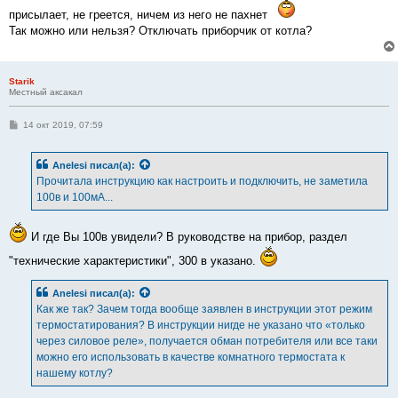
и
присылает, не греется, ничем из него не пахнет
е
Так можно или нельзя? Отключать приборчик от котла?
Starik
Местный аксакал
С
14 окт 2019, 07:59
о
о
б
Anelesi
писал(а):
щ
е
Прочитала инструкцию как настроить и подключить, не заметила
н
100в и 100мА...
и
е
И где Вы 100в увидели? В руководстве на прибор, раздел
"технические характеристики", 300 в указано.
Anelesi
писал(а):
Как же так? Зачем тогда вообще заявлен в инструкции этот режим
термостатирования? В инструкции нигде не указано что «только
через силовое реле», получается обман потребителя или все таки
можно его использовать в качестве комнатного термостата к
нашему котлу?