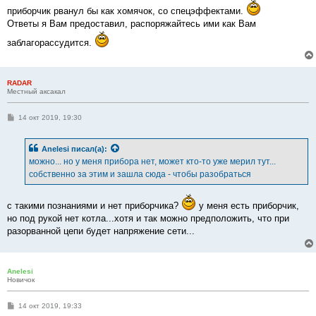
приборчик рванул бы как хомячок, со спецэффектами.
Ответы я Вам предоставил, распоряжайтесь ими как Вам
заблагорассудится.
RADAR
Местный аксакал
С
14 окт 2019, 19:30
о
о
б
Anelesi
писал(а):
щ
е
можно... но у меня прибора нет, может кто-то уже мерил тут...
н
собственно за этим и зашла сюда - чтобы разобраться
и
е
с такими познаниями и нет приборчика?
у меня есть приборчик,
но под рукой нет котла...хотя и так можно предположить, что при
разорванной цепи будет напряжение сети...
Anelesi
Новичок
С
14 окт 2019, 19:33
о