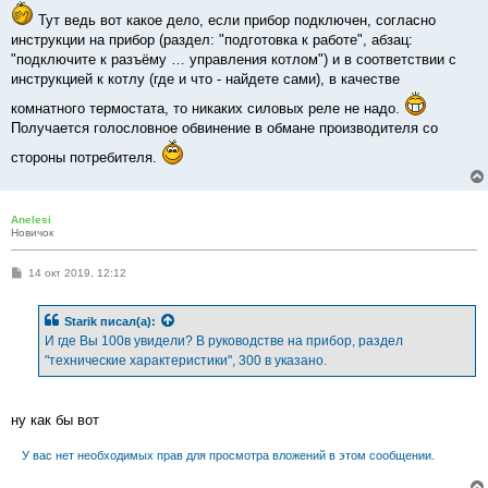
Тут ведь вот какое дело, если прибор подключен, согласно
инструкции на прибор (раздел: "подготовка к работе", абзац:
"подключите к разъёму … управления котлом") и в соответствии с
инструкцией к котлу (где и что - найдете сами), в качестве
комнатного термостата, то никаких силовых реле не надо.
Получается голословное обвинение в обмане производителя со
стороны потребителя.
Anelesi
Новичок
С
14 окт 2019, 12:12
о
о
б
Starik
писал(а):
щ
е
И где Вы 100в увидели? В руководстве на прибор, раздел
н
"технические характеристики", 300 в указано.
и
е
ну как бы вот
У вас нет необходимых прав для просмотра вложений в этом сообщении.