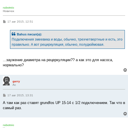
rabotnic
Новичок
С
17 авг 2015, 12:51
о
о
б
Bahus писал(а):
щ
е
Подключения змеевика и воды, обычно, трехчетвертные и есть, это
н
правильно. А вот рециркуляция, обычно, полудюймовая.
и
е
...заужение диаметра на рецеркуляции?? а как это для насоса,
нормально?
garry
Ас
С
17 авг 2015, 13:31
о
о
А там как раз ставят grundfos UP 15-14 с 1/2 подключением. Так что в
б
самый раз.
щ
е
н
и
е
rabotnic