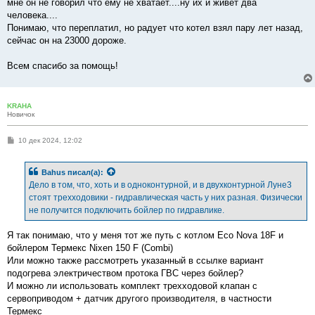
мне он не говорил что ему не хватает....ну их и живет два
человека....
Понимаю, что переплатил, но радует что котел взял пару лет назад,
сейчас он на 23000 дороже.
Всем спасибо за помощь!
KRAHA
Новичок
С
10 дек 2024, 12:02
о
о
б
Bahus
писал(а):
щ
е
Дело в том, что, хоть и в одноконтурной, и в двухконтурной Луне3
н
стоят трехходовики - гидравлическая часть у них разная. Физически
и
е
не получится подключить бойлер по гидравлике.
Я так понимаю, что у меня тот же путь с котлом Eco Nova 18F и
бойлером Термекс Nixen 150 F (Combi)
Или можно также рассмотреть указанный в ссылке вариант
подогрева электричеством протока ГВС через бойлер?
И можно ли использовать комплект трехходовой клапан с
сервоприводом + датчик другого производителя, в частности
Термекс