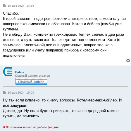
С
10 дек 2024, 14:56
о
о
Спасибо.
б
Второй вариант - подогрев проточки электричеством, в моем случае
щ
е
наверное экономически не обоснован. Котел и бойлер (комби) уже
н
куплены.
и
е
Не в обиду Baxi, комплекты трехходовых Termex сейчас в два раза
дешевле, а суть такая же. Только датчик под сомнением. Хотя (я
занимаюсь электрикой) все они однотипные, вопрос только в
градуировке (или учету поправки) прибора к которому они
подключены
Bahus
Главный администратор
С
10 дек 2024, 15:09
о
о
Ну так если куплено, то к чему вопросы. Котёл-термекс-бойлер. И
б
всё зашуршит.
щ
е
Датчик, да. Ну если будет привирать, то завсегда родной можно
н
купить, да заменить.
и
е
В ЛС отвечаю только по работе форума