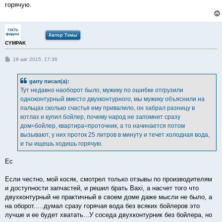
горячую.
Автор Темы
CYMPAK
С
19 авг 2015, 17:36
о
о
б
garry писал(а):
щ
е
Тут недавно наоборот было, мужику по ошибке отгрузили
н
одноконтурный вместо двухконтурного, мы мужику объяснили на
и
е
пальцах сколько счастья ему привалило, он забрал разницу в
котлах и купил бойлер, почему народ не запомнит сразу
дом=бойлер, квартира=проточник, а то начинается потом
вызывают, у них проток 25 литров в минуту и течет холодная вода,
и ты ищешь ходишь горячую.
Ec
Если честно, мой косяк, смотрел только отзывы по производителям
и доступности запчастей, и решил брать Baxi, а насчет того что
двухконтурный не практичный в своем доме даже мысли не было, а
на оборот.....думал сразу горячая вода без всяких бойлеров это
лучше и ее будет хватать...У соседа двухконтурник без бойлера, но