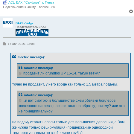
АСЦ BAXI "Санфорт". г. Пенза
Подключение к Зонту - bahus1980
BAXI - Volga
Представитель BAXI
С
17 авг 2015, 23:08
о
о
б
electric писал(а):
щ
е
н
rabotnic писал(а):
и
е
продавит ли grundfos UP 15-14, такую ветку?
точно не продавит, у него вроде как только 1,5 метра подъем.
rabotnic писал(а):
..и вот смотрю, в большинстве схем обвязки бойлеров
косвенного нагрева, насос ставят на обратку, почему? или это
не принципиально?
на подачу ставят насосы только для повышения давления, а Вам
же нужна только рециркуляция (поддержание однородной
температуры воды по всей длине трубы)