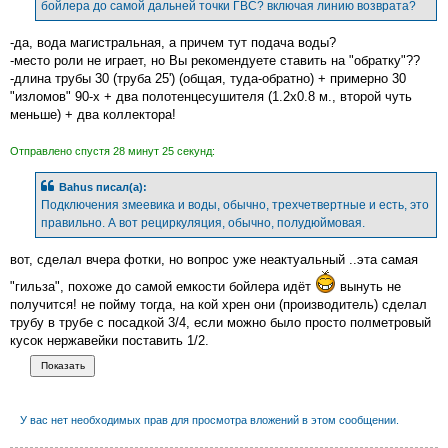
бойлера до самой дальней точки ГВС? включая линию возврата?
-да, вода магистральная, а причем тут подача воды?
-место роли не играет, но Вы рекомендуете ставить на "обратку"??
-длина трубы 30 (труба 25') (общая, туда-обратно) + примерно 30
"изломов" 90-х + два полотенцесушителя (1.2х0.8 м., второй чуть
меньше) + два коллектора!
Отправлено спустя 28 минут 25 секунд:
Bahus писал(а):
Подключения змеевика и воды, обычно, трехчетвертные и есть, это
правильно. А вот рециркуляция, обычно, полудюймовая.
вот, сделал вчера фотки, но вопрос уже неактуальный ..эта самая
"гильза", похоже до самой емкости бойлера идёт
вынуть не
получится! не пойму тогда, на кой хрен они (производитель) сделал
трубу в трубе с посадкой 3/4, если можно было просто полметровый
кусок нержавейки поставить 1/2.
У вас нет необходимых прав для просмотра вложений в этом сообщении.