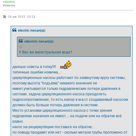
rabotnic
Новичок
С
18 авг 2015, 10:13
о
о
б
electric писал(а):
щ
е
н
rabotnic писал(а):
и
е
У Вас же магистральная вода?
данные советы в топку!!!!
типичные ошибки новичка...
циркуляционные насосы работают по замкнутому кругу системы,
поэтому высота "подъёма" никакого значения не
имеет.учитывается только гидравлические потери давления в
системе. задача циркуляционного насоса преодолеть
гидросопротивление, то есть напор в м.в.ст создаваемый насосом
должен быть больше потерь давления в системе.
Место установки циркуляционного насоса с точки зрения
гидравлики значения не имеет.... на подаче или на обратке всё
равно.
насос на рециркуляцию поставьте на обратке...
по поводу продавит или нет - сколько метров трубы проложено от