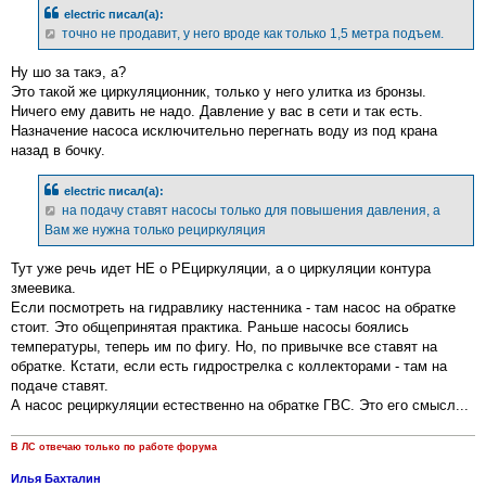
б
electric писал(а):
щ
е
точно не продавит, у него вроде как только 1,5 метра подъем.
н
и
е
Ну шо за такэ, а?
Это такой же циркуляционник, только у него улитка из бронзы.
Ничего ему давить не надо. Давление у вас в сети и так есть.
Назначение насоса исключительно перегнать воду из под крана
назад в бочку.
electric писал(а):
на подачу ставят насосы только для повышения давления, а
Вам же нужна только рециркуляция
Тут уже речь идет НЕ о РЕциркуляции, а о циркуляции контура
змеевика.
Если посмотреть на гидравлику настенника - там насос на обратке
стоит. Это общепринятая практика. Раньше насосы боялись
температуры, теперь им по фигу. Но, по привычке все ставят на
обратке. Кстати, если есть гидрострелка с коллекторами - там на
подаче ставят.
А насос рециркуляции естественно на обратке ГВС. Это его смысл...
В ЛС отвечаю только по работе форума
Илья Бахталин