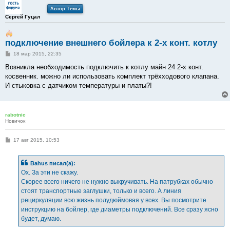
Автор Темы
Сергей Гуцал
подключение внешнего бойлера к 2-х конт. котлу
С
18 мар 2015, 22:35
о
о
Возникла необходимость подключить к котлу майн 24 2-х конт.
б
косвенник. можно ли использовать комплект трёхходового клапана.
щ
е
И стыковка с датчиком температуры и платы?!
н
и
е
rabotnic
Новичок
С
17 авг 2015, 10:53
о
о
б
Bahus писал(а):
щ
е
Ох. За эти не скажу.
н
Скорее всего ничего не нужно выкручивать. На патрубках обычно
и
е
стоят транспортные заглушки, только и всего. А линия
рециркуляции всю жизнь полудюймовая у всех. Вы посмотрите
инструкцию на бойлер, где диаметры подключений. Все сразу ясно
будет, думаю.