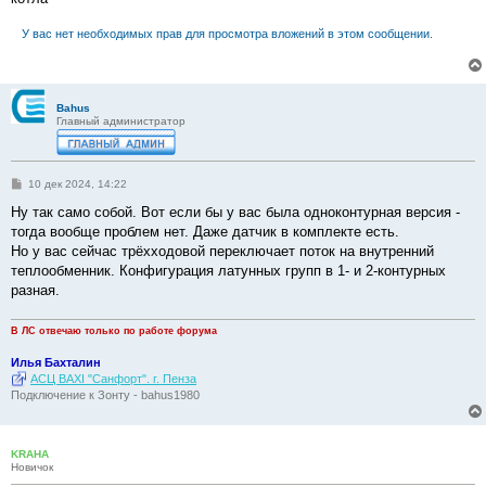
н
и
У вас нет необходимых прав для просмотра вложений в этом сообщении.
е
Bahus
Главный администратор
С
10 дек 2024, 14:22
о
о
Ну так само собой. Вот если бы у вас была одноконтурная версия -
б
тогда вообще проблем нет. Даже датчик в комплекте есть.
щ
е
Но у вас сейчас трёхходовой переключает поток на внутренний
н
теплообменник. Конфигурация латунных групп в 1- и 2-контурных
и
е
разная.
В ЛС отвечаю только по работе форума
Илья Бахталин
АСЦ BAXI "Санфорт". г. Пенза
Подключение к Зонту - bahus1980
KRAHA
Новичок