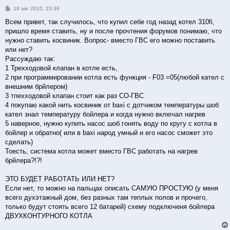
С
18 авг 2015, 23:36
о
о
Всем привет, так случилось, что купил себе год назад котел 310fi,
б
пришло время ставить, ну и после прочтения форумов понимаю, что
щ
е
нужно ставить косвиник. Вопрос- вместо ГВС его можно поставить
н
или нет?
и
е
Рассуждаю так:
1 Трехходовой клапан в котле есть,
2 при программировании котла есть функция - F03 =05(любой кател с
внешним брйлером)
3 тпехходовой клапан стоит как раз СО-ГВС
4 покупаю какой нить косвиник от baxi с дотчиком температуры шоб
кател знал температуру бойлера и когда нужно включал нагрев
5 наверное, нужно купить насос шоб гонять воду по кругу с котла в
бойлер и обратно( или в baxi народ умный и его насос сможет это
сделать)
Тоесть, система котла может вместо ГВС работать на нагрев
брйлера?!?!
ЭТО БУДЕТ РАБОТАТЬ ИЛИ НЕТ?
Если нет, то можно на пальцах описать САМУЮ ПРОСТУЮ (у меня
всего духэтажный дом, без разных там теплых полов и прочего,
только будут стоять всего 12 батарей) схему подключеня бойлера
ДВУХКОНТУРНОГО КОТЛА