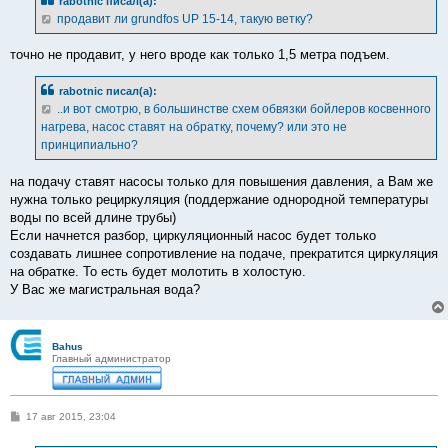
rabotnic писал(а):
щ
е
продавит ли grundfos UP 15-14, такую ветку?
н
и
е
точно не продавит, у него вроде как только 1,5 метра подъем.
rabotnic писал(а):
..и вот смотрю, в большинстве схем обвязки бойлеров косвенного
нагрева, насос ставят на обратку, почему? или это не
принципиально?
на подачу ставят насосы только для повышения давления, а Вам же
нужна только рециркуляция (поддержание однородной температуры
воды по всей длине трубы)
Если начнется разбор, циркуляционный насос будет только
создавать лишнее сопротивление на подаче, прекратится циркуляция
на обратке. То есть будет молотить в холостую.
У Вас же магистральная вода?
Bahus
Главный администратор
С
17 авг 2015, 23:04
о
о