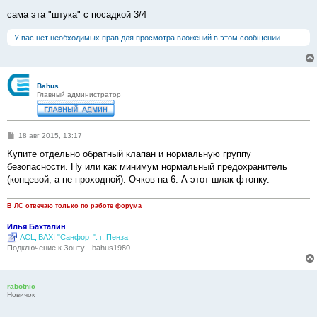
сама эта "штука" с посадкой 3/4
У вас нет необходимых прав для просмотра вложений в этом сообщении.
Bahus
Главный администратор
С
18 авг 2015, 13:17
о
о
Купите отдельно обратный клапан и нормальную группу
б
безопасности. Ну или как минимум нормальный предохранитель
щ
е
(концевой, а не проходной). Очков на 6. А этот шлак фтопку.
н
и
е
В ЛС отвечаю только по работе форума
Илья Бахталин
АСЦ BAXI "Санфорт". г. Пенза
Подключение к Зонту - bahus1980
rabotnic
Новичок