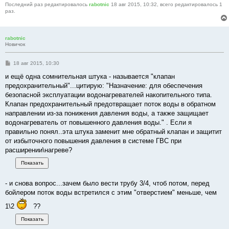
Последний раз редактировалось
rabotnic
18 авг 2015, 10:32, всего редактировалось 1
раз.
rabotnic
Новичок
С
18 авг 2015, 10:30
о
о
и ещё одна сомнительная штука - называется "клапан
б
предохранительный"...цитирую: "Назначение: для обеспечения
щ
е
безопасной эксплуатации водонагревателей накопительного типа.
н
Клапан предохранительный предотвращает поток воды в обратном
и
е
направлении из-за понижения давления воды, а также защищает
водонагреватель от повышенного давления воды." . Если я
правильно понял..эта штука заменит мне обратный клапан и защитит
от избыточного повышения давления в системе ГВС при
расширении\нагреве?
- и снова вопрос...зачем было вести трубу 3/4, чтоб потом, перед
бойлером поток воды встретился с этим "отверстием" меньше, чем
1\2
??