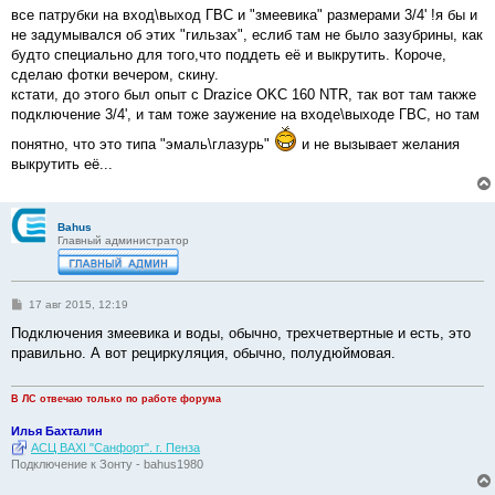
все патрубки на вход\выход ГВС и "змеевика" размерами 3/4' !я бы и
не задумывался об этих "гильзах", еслиб там не было зазубрины, как
будто специально для того,что поддеть её и выкрутить. Короче,
сделаю фотки вечером, скину.
кстати, до этого был опыт с Drazice OKC 160 NTR, так вот там также
подключение 3/4', и там тоже заужение на входе\выходе ГВС, но там
понятно, что это типа "эмаль\глазурь"
и не вызывает желания
выкрутить её...
Bahus
Главный администратор
С
17 авг 2015, 12:19
о
о
Подключения змеевика и воды, обычно, трехчетвертные и есть, это
б
правильно. А вот рециркуляция, обычно, полудюймовая.
щ
е
н
и
В ЛС отвечаю только по работе форума
е
Илья Бахталин
АСЦ BAXI "Санфорт". г. Пенза
Подключение к Зонту - bahus1980