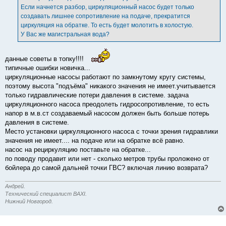
Если начнется разбор, циркуляционный насос будет только
создавать лишнее сопротивление на подаче, прекратится
циркуляция на обратке. То есть будет молотить в холостую.
У Вас же магистральная вода?
данные советы в топку!!!!
типичные ошибки новичка...
циркуляционные насосы работают по замкнутому кругу системы,
поэтому высота "подъёма" никакого значения не имеет.учитывается
только гидравлические потери давления в системе. задача
циркуляционного насоса преодолеть гидросопротивление, то есть
напор в м.в.ст создаваемый насосом должен быть больше потерь
давления в системе.
Место установки циркуляционного насоса с точки зрения гидравлики
значения не имеет.... на подаче или на обратке всё равно.
насос на рециркуляцию поставьте на обратке...
по поводу продавит или нет - сколько метров трубы проложено от
бойлера до самой дальней точки ГВС? включая линию возврата?
Андрей.
Технический специалист BAXI.
Нижний Новгород.