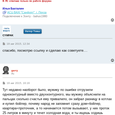
В ЛС отвечаю только по работе форума
Илья Бахталин
АСЦ BAXI "Санфорт". г. Пенза
Подключение к Зонту - bahus1980
Автор Темы
CYMPAK
С
19 авг 2015, 12:34
о
о
спасибо, посмотрю ссылку и сделаю как советуете....
б
щ
е
н
и
е
garry
Ас
С
19 авг 2015, 16:16
о
о
Тут недавно наоборот было, мужику по ошибке отгрузили
б
одноконтурный вместо двухконтурного, мы мужику объяснили на
щ
е
пальцах сколько счастья ему привалило, он забрал разницу в котлах
н
и купил бойлер, почему народ не запомнит сразу дом=бойлер,
и
е
квартира=проточник, а то начинается потом вызывают, у них проток
25 литров в минуту и течет холодная вода, и ты ищешь ходишь