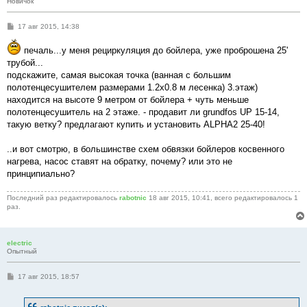
Новичок
С
17 авг 2015, 14:38
о
о
печаль...у меня рециркуляция до бойлера, уже проброшена 25'
б
щ
трубой...
е
подскажите, самая высокая точка (ванная с большим
н
и
полотенцесушителем размерами 1.2х0.8 м лесенка) 3.этаж)
е
находится на высоте 9 метром от бойлера + чуть меньше
полотенцесушитель на 2 этаже. - продавит ли grundfos UP 15-14,
такую ветку? предлагают купить и установить ALPHA2 25-40!
..и вот смотрю, в большинстве схем обвязки бойлеров косвенного
нагрева, насос ставят на обратку, почему? или это не
принципиально?
Последний раз редактировалось
rabotnic
18 авг 2015, 10:41, всего редактировалось 1
раз.
electric
Опытный
С
17 авг 2015, 18:57
о
о
б