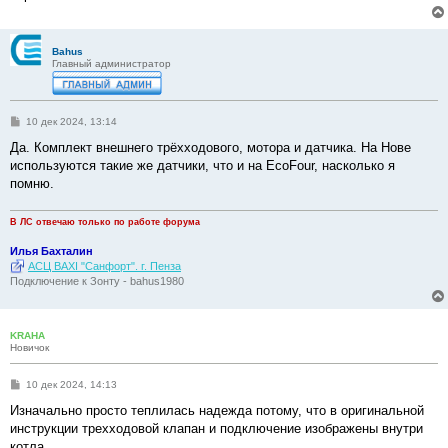
Bahus
Главный администратор
С
10 дек 2024, 13:14
о
о
Да. Комплект внешнего трёхходового, мотора и датчика. На Нове
б
используются такие же датчики, что и на EcoFour, насколько я
щ
е
помню.
н
и
е
В ЛС отвечаю только по работе форума
Илья Бахталин
АСЦ BAXI "Санфорт". г. Пенза
Подключение к Зонту - bahus1980
KRAHA
Новичок
С
10 дек 2024, 14:13
о
о
Изначально просто теплилась надежда потому, что в оригинальной
б
инструкции трехходовой клапан и подключение изображены внутри
щ
е
котла