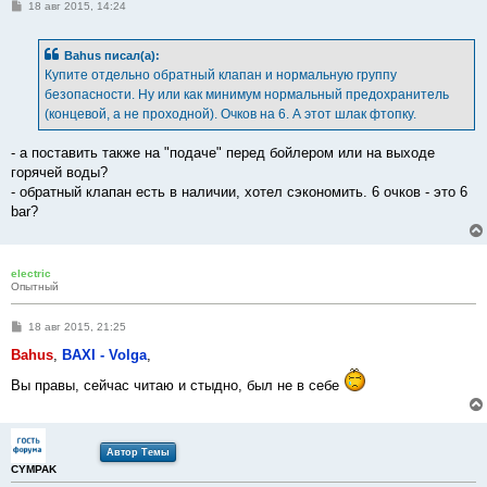
С
18 авг 2015, 14:24
о
о
б
Bahus писал(а):
щ
е
Купите отдельно обратный клапан и нормальную группу
н
безопасности. Ну или как минимум нормальный предохранитель
и
е
(концевой, а не проходной). Очков на 6. А этот шлак фтопку.
- а поставить также на "подаче" перед бойлером или на выходе
горячей воды?
- обратный клапан есть в наличии, хотел сэкономить. 6 очков - это 6
bar?
electric
Опытный
С
18 авг 2015, 21:25
о
о
Bahus
,
BAXI - Volga
,
б
щ
Вы правы, сейчас читаю и стыдно, был не в себе
е
н
и
е
Автор Темы
CYMPAK