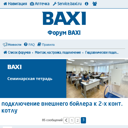
Навигация
Аптечка
Service.baxi.ru
Форум BAXI
Новости
FAQ
Правила
Список форумов
Монтаж, настройка, подключение
Гидравлическое подключение
подключение внешнего бойлера к 2-х конт.
котлу
1
2
Пред.
85 сообщений
3