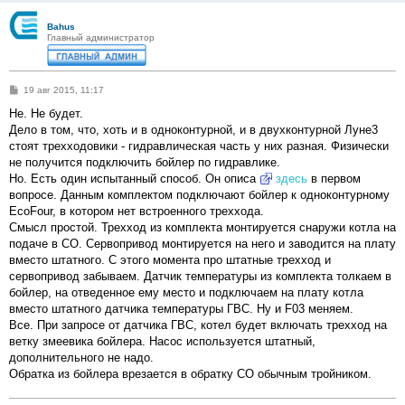
Bahus
Главный администратор
С
19 авг 2015, 11:17
о
о
Не. Не будет.
б
Дело в том, что, хоть и в одноконтурной, и в двухконтурной Луне3
щ
е
стоят трехходовики - гидравлическая часть у них разная. Физически
н
не получится подключить бойлер по гидравлике.
и
е
Но. Есть один испытанный способ. Он описа
здесь
в первом
вопросе. Данным комплектом подключают бойлер к одноконтурному
EcoFour, в котором нет встроенного треххода.
Смысл простой. Трехход из комплекта монтируется снаружи котла на
подаче в СО. Сервопривод монтируется на него и заводится на плату
вместо штатного. С этого момента про штатные трехход и
сервопривод забываем. Датчик температуры из комплекта толкаем в
бойлер, на отведенное ему место и подключаем на плату котла
вместо штатного датчика температуры ГВС. Ну и F03 меняем.
Все. При запросе от датчика ГВС, котел будет включать трехход на
ветку змеевика бойлера. Насос используется штатный,
дополнительного не надо.
Обратка из бойлера врезается в обратку СО обычным тройником.