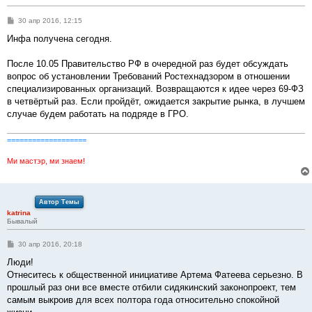
С
30 апр 2016, 12:15
о
о
Инфа получена сегодня.
б
щ
е
После 10.05 Правительство РФ в очередной раз будет обсуждать
н
вопрос об установлении Требований Ростехнадзором в отношении
и
е
специализированных организаций. Возвращаются к идее через 69-ФЗ
в четвёртый раз. Если пройдёт, ожидается закрытие рынка, в лучшем
случае будем работать на подряде в ГРО.
===================
Ми мастэр, ми знаем!
Автор Темы
katrina
Бывалый
С
30 апр 2016, 20:18
о
о
Люди!
б
Отнеситесь к общественной инициативе Артема Фатеева серьезно. В
щ
е
прошлый раз они все вместе отбили сидякинский законопроект, тем
н
самым выкроив для всех полтора года относительно спокойной
и
е