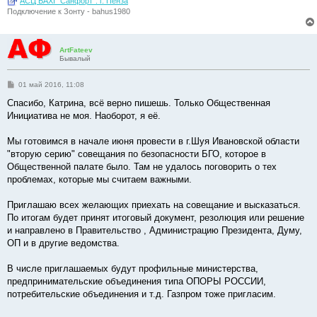
АСЦ BAXI "Санфорт". г. Пенза
Подключение к Зонту - bahus1980
ArtFateev
Бывалый
С
01 май 2016, 11:08
о
о
Спасибо, Катрина, всё верно пишешь. Только Общественная
б
Инициатива не моя. Наоборот, я её.
щ
е
н
Мы готовимся в начале июня провести в г.Шуя Ивановской области
и
е
"вторую серию" совещания по безопасности БГО, которое в
Общественной палате было. Там не удалось поговорить о тех
проблемах, которые мы считаем важными.
Приглашаю всех желающих приехать на совещание и высказаться.
По итогам будет принят итоговый документ, резолюция или решение
и направлено в Правительство , Администрацию Президента, Думу,
ОП и в другие ведомства.
В числе приглашаемых будут профильные министерства,
предпринимательские объединения типа ОПОРЫ РОССИИ,
потребительские объединения и т.д. Газпром тоже пригласим.