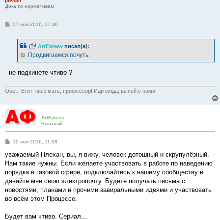
plehan
Дока по нормативам
С
07 ноя 2016, 17:36
о
о
б
ArtFateev
писал(а):
щ
е
Продвигаемся почуть.
н
и
е
- не подкинете чтиво ?
Ооо!.. Етит твою мать, профессор! Иди сюда, выпей с нами!
ArtFateev
Бывалый
С
10 ноя 2016, 11:08
о
о
уважаемый Плехан, вы, я вижу, человек дотошный и скрупулёзный.
б
Нам такие нужны. Если желаете участвовать в работе по наведению
щ
е
порядка в газовой сфере, подключайтесь к нашему сообществу и
н
давайте мне свою электропочту. Будете получать письма с
и
е
новостями, планами и прочими завиральными идеями и участвовать
во всём этом Процэссе.
Будет вам чтиво. Сериал...