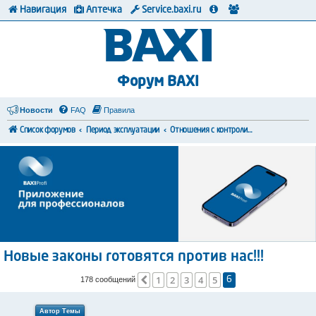
Навигация
Аптечка
Service.baxi.ru
Форум BAXI
Новости
FAQ
Правила
Список форумов
Период эксплуатации
Отношения с контролирующими органами
Новые законы готовятся против нас!!!
1
2
3
4
5
Пред.
178 сообщений
6
Автор Темы