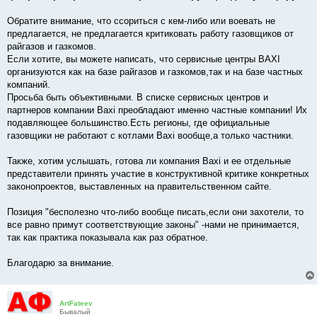
Обратите внимание, что ссориться с кем-либо или воевать не
предлагается, не предлагается критиковать работу газовщиков от
райгазов и газкомов.
Если хотите, вы можете написать, что сервисные центры BAXI
организуются как на базе райгазов и газкомов,так и на базе частных
компаний.
Просьба быть объективными. В списке сервисных центров и
партнеров компании Baxi преобладают именно частные компании! Их
подавляющее большинство.Есть регионы, где официальные
газовщики не работают с котлами Baxi вообще,а только частники.
Также, хотим услышать, готова ли компания Baxi и ее отдельные
представители принять участие в конструктивной критике конкретных
законопроектов, выставленных на правительственном сайте.
Позиция "бесполезно что-либо вообще писать,если они захотели, то
все равно примут соответствующие законы" -нами не принимается,
так как практика показывала как раз обратное.
Благодарю за внимание.
ArtFateev
Бывалый