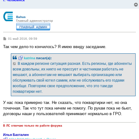
Bahus
Главный администратор
С
01 май 2016, 09:59
о
о
Так чем дело-то кончилось? Я имею ввиду заседание.
б
щ
е
katrina
писал(а):
н
В каждом регионе ситуация разная. Есть регионы, где абоненты
и
е
всем довольны, их никто не прессует и частникам работать не
мешают, а абонентам не мешают выбирать организацию или
обслуживать свой котел самим, или не обслуживать его годами
вообще. Повторяю свое предположение, что это там,где
поквартирки нет.
У нас пока примерно так. Не сказать, что поквартирки нет, но она
точечная. Так что тут пока ничем не помогу. По рукам пока не бьют,
договоры наши у пользователей принимают нормально в ГРО.
В ЛС отвечаю только по работе форума
Илья Бахталин