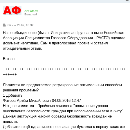
ArtFateev
Бывалый
С
06 авг 2016, 10:32
о
о
Наше объединение (бывш. Инициативная Группа, а ныне Российская
б
Ассоциация Специалистов Газового Оборудования - РАСГО) оценила
щ
е
документ негативно. Сам я проголосовал против и оставил
н
отрицательный отзыв.
и
е
Вот он.
+++++++++++++++++++++++++++++++++++++++++++++++++++++
++++++
Является ли предлагаемое регулирование оптимальным способом
решения проблемы?
1 Добавить
Фатеев Артём Михайлович 04.08.2016 12:47
Нет., не является.. Проблема заявлена "повышение уровня
обеспечения безопасности граждан при использовании газа в быту".
Данная инструкция никоим образом безопасность граждан не
повысит.
Добавится ещё одна ничего не значащая бумажка к вороху таких же.