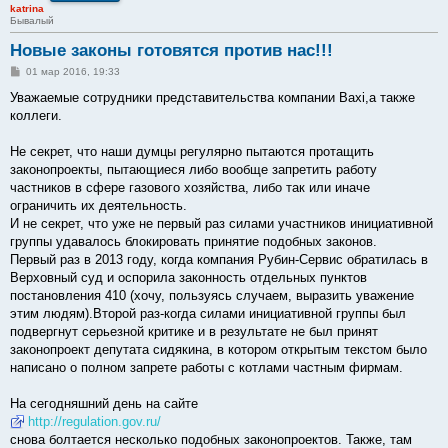
katrina
Бывалый
Новые законы готовятся против нас!!!
С
01 мар 2016, 19:33
о
о
Уважаемые сотрудники представительства компании Baxi,а также
б
коллеги.
щ
е
н
Не секрет, что наши думцы регулярно пытаются протащить
и
е
законопроекты, пытающиеся либо вообще запретить работу
частников в сфере газового хозяйства, либо так или иначе
ограничить их деятельность.
И не секрет, что уже не первый раз силами участников инициативной
группы удавалось блокировать принятие подобных законов.
Первый раз в 2013 году, когда компания Рубин-Сервис обратилась в
Верховный суд и оспорила законность отдельных пунктов
постановления 410 (хочу, пользуясь случаем, выразить уважение
этим людям).Второй раз-когда силами инициативной группы был
подвергнут серьезной критике и в результате не был принят
законопроект депутата сидякина, в котором открытым текстом было
написано о полном запрете работы с котлами частным фирмам.
На сегодняшний день на сайте
http://regulation.gov.ru/
снова болтается несколько подобных законопроектов. Также, там