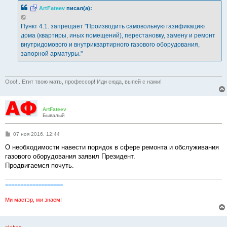
ArtFateev
писал(а):
Пункт 4.1. запрещает "Производить самовольную газификацию
дома (квартиры, иных помещений), перестановку, замену и ремонт
внутридомового и внутриквартирного газового оборудования,
запорной арматуры."
Ооо!.. Етит твою мать, профессор! Иди сюда, выпей с нами!
ArtFateev
Бывалый
С
07 ноя 2016, 12:44
о
о
О необходимости навести порядок в сфере ремонта и обслуживания
б
газового оборудования заявил Президент.
щ
е
Продвигаемся почуть.
н
и
е
===================
Ми мастэр, ми знаем!