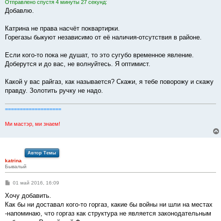
Отправлено спустя 4 минуты 27 секунд:
Добавлю.
Катрина не права насчёт поквартирки.
Горегазы быкуют независимо от её наличия-отсутствия в районе.
Если кого-то пока не душат, то это сугубо временное явление.
Доберутся и до вас, не волнуйтесь. Я оптимист.
Какой у вас райгаз, как называется? Скажи, я тебе поворожу и скажу
правду. Золотить ручку не надо.
===================
Ми мастэр, ми знаем!
Автор Темы
katrina
Бывалый
С
01 май 2016, 16:09
о
о
Хочу добавить.
б
Как бы ни доставал кого-то горгаз, какие бы войны ни шли на местах
щ
е
-напоминаю, что горгаз как структура не является законодательным
н