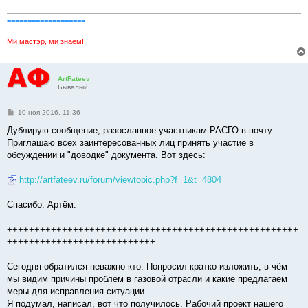
===================
Ми мастэр, ми знаем!
ArtFateev
Бывалый
С
10 ноя 2016, 11:36
о
о
Дублирую сообщение, разосланное участникам РАСГО в почту.
б
Приглашаю всех заинтересованных лиц принять участие в
щ
е
обсуждении и "доводке" документа. Вот здесь:
н
и
е
http://artfateev.ru/forum/viewtopic.php?f=1&t=4804
Спасибо. Артём.
+++++++++++++++++++++++++++++++++++++++++++++++++++++
+++++++++++++++++++++++++++
Сегодня обратился неважно кто. Попросил кратко изложить, в чём
мы видим причины проблем в газовой отрасли и какие предлагаем
меры для исправления ситуации.
Я подумал, написал, вот что получилось. Рабочий проект нашего