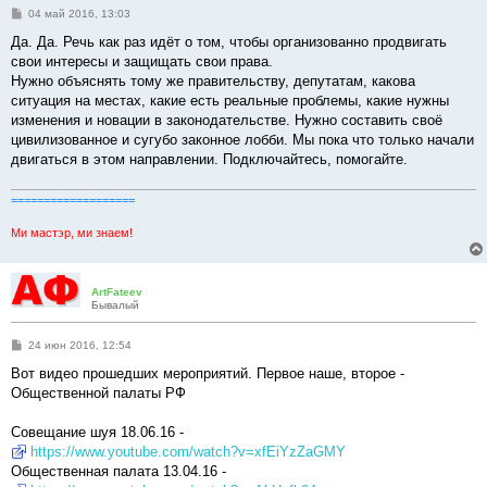
С
04 май 2016, 13:03
о
о
Да. Да. Речь как раз идёт о том, чтобы организованно продвигать
б
свои интересы и защищать свои права.
щ
е
Нужно объяснять тому же правительству, депутатам, какова
н
ситуация на местах, какие есть реальные проблемы, какие нужны
и
е
изменения и новации в законодательстве. Нужно составить своё
цивилизованное и сугубо законное лобби. Мы пока что только начали
двигаться в этом направлении. Подключайтесь, помогайте.
===================
Ми мастэр, ми знаем!
ArtFateev
Бывалый
С
24 июн 2016, 12:54
о
о
Вот видео прошедших мероприятий. Первое наше, второе -
б
Общественной палаты РФ
щ
е
н
Совещание шуя 18.06.16 -
и
е
https://www.youtube.com/watch?v=xfEiYzZaGMY
Общественная палата 13.04.16 -