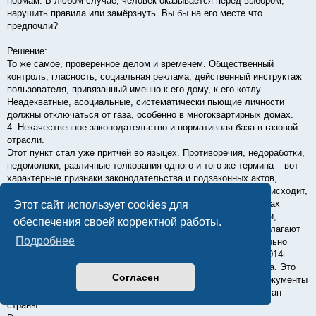
нормам. В любом случае, человек оказывается перед выбором,
нарушить правила или замёрзнуть. Вы бы на его месте что
предпочли?
Решение:
То же самое, проверенное делом и временем. Общественный
контроль, гласность, социальная реклама, действенный инструктаж
пользователя, привязанный именно к его дому, к его котлу.
Неадекватные, асоциальные, систематически пьющие личности
должны отключаться от газа, особенно в многоквартирных домах.
4. Некачественное законодательство и нормативная база в газовой
отрасли.
Этот пункт стал уже притчей во языцех. Противоречия, недоработки,
недомолвки, различные толкования одного и того же термина – вот
характерные признаки законодательства и подзаконных актов,
регламентирующих взрывоопасную отрасль. Почему это происходит,
тоже понятно. Законы и нормативные акты создаются в недрах
Этот сайт использует cookies для
Минстроя РФ, в закрытом режиме, неизвестными служащими,
обеспечения своей корректной работы.
неизвестно под чью диктовку. А потом общественности предлагают
Подробнее
очевидную нелепость для «обсуждения и доработки». Отдельно
стоит упомянуть законопроект, внесённый в Госдуму 31.07.2014г.
депутатом Сидякиным и отозванный им же спустя три месяца. Это
Согласен
хороший пример того, какие непродуманные и несуразные документы
по газовой отрасли попадают в высший законодательный орган
страны.