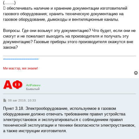
(........)
 обеспечивать наличие и хранение документации изготовителей
газового оборудования; хранить техническую документацию на
газовое оборудование, дымоходы и вентиляционные каналы.
Вопросы. Где они возьмут эту документацию? Что будет, если они не
смогут и не пожелают выходить на производителя и получать эту
документацию? Газовые приборы этого производителя окажутся вне
закона?
===================
Ми мастэр, ми знаем!
ArtFateev
Бывалый
С
06 авг 2016, 10:33
о
о
Пункт 3.18. Электрооборудование, используемое в газовом
б
оборудовании должно отвечать требованиям правил устройства
щ
е
электроустановок и эксплуатироваться с соблюдением правил
н
технической эксплуатации и техники безопасности электроустановок,
и
е
а также инструкции изготовителя.