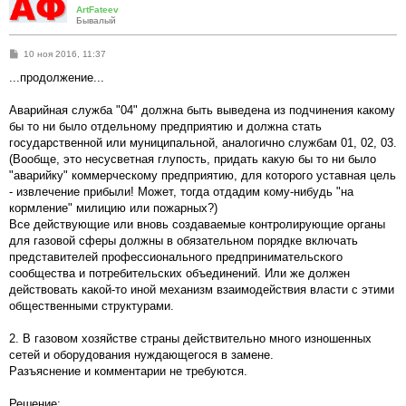
ArtFateev
Бывалый
С
10 ноя 2016, 11:37
о
о
...продолжение...
б
щ
е
Аварийная служба "04" должна быть выведена из подчинения какому
н
бы то ни было отдельному предприятию и должна стать
и
е
государственной или муниципальной, аналогично службам 01, 02, 03.
(Вообще, это несусветная глупость, придать какую бы то ни было
"аварийку" коммерческому предприятию, для которого уставная цель
- извлечение прибыли! Может, тогда отдадим кому-нибудь "на
кормление" милицию или пожарных?)
Все действующие или вновь создаваемые контролирующие органы
для газовой сферы должны в обязательном порядке включать
представителей профессионального предпринимательского
сообщества и потребительских объединений. Или же должен
действовать какой-то иной механизм взаимодействия власти с этими
общественными структурами.
2. В газовом хозяйстве страны действительно много изношенных
сетей и оборудования нуждающегося в замене.
Разъяснение и комментарии не требуются.
Решение: