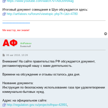
https://www.youtube.com/watch?v=AbUxflr94ag
Итоговый документ совещания в Шуе обсуждается здесь:
http://artfateev.ru/forum/viewtopic.php?f=1&t=4780
===================
Ми мастэр, ми знаем!
ArtFateev
Бывалый
С
06 авг 2016, 10:26
о
о
Внимание! На сайте правительства РФ обсуждается документ,
б
регламентирующий нашу с вами деятельность.
щ
е
н
Времени на обсуждение и отзывы осталось два дня.
и
е
Название документа:
Инструкция по безопасному использованию газа при удовлетворении
коммунально-бытовых нужд.
Адрес на официальном сайте:
http://regulation.gov.ru/projects#npa=42891
,