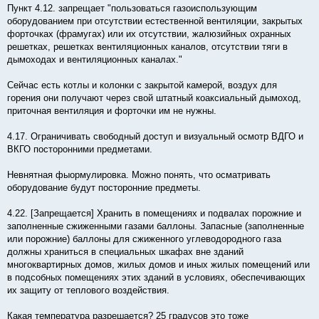
Пункт 4.12. запрещает "пользоваться газоиспользующим
оборудованием при отсутствии естественной вентиляции, закрытых
форточках (фрамугах) или их отсутствии, жалюзийных охранных
решетках, решетках вентиляционных каналов, отсутствии тяги в
дымоходах и вентиляционных каналах."
Сейчас есть котлы и колонки с закрытой камерой, воздух для
горения они получают через свой штатный коаксиальный дымоход,
приточная вентиляция и форточки им не нужны.
4.17. Ограничивать свободный доступ и визуальный осмотр ВДГО ‎и
ВКГО посторонними предметами.
Невнятная фыормулировка. Можно понять, что осматривать
оборудование будут посторонние предметы.
4.22. [Запрещается] Хранить в помещениях и подвалах порожние и
заполненные сжиженными газами баллоны. Запасные (заполненные
или порожние) баллоны для сжиженного углеводородного газа
должны храниться в специальных шкафах вне зданий
многоквартирных домов, жилых домов и иных жилых помещений или
в подсобных помещениях этих зданий в условиях, обеспечивающих
их защиту от теплового воздействия.
Какая температура разрешается? 25 градусов это тоже