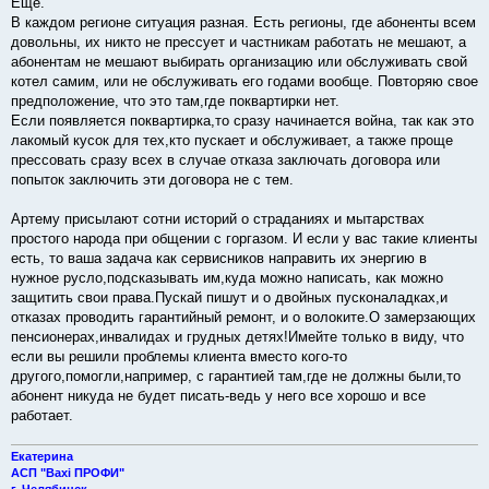
Еще.
В каждом регионе ситуация разная. Есть регионы, где абоненты всем
довольны, их никто не прессует и частникам работать не мешают, а
абонентам не мешают выбирать организацию или обслуживать свой
котел самим, или не обслуживать его годами вообще. Повторяю свое
предположение, что это там,где поквартирки нет.
Если появляется поквартирка,то сразу начинается война, так как это
лакомый кусок для тех,кто пускает и обслуживает, а также проще
прессовать сразу всех в случае отказа заключать договора или
попыток заключить эти договора не с тем.
Артему присылают сотни историй о страданиях и мытарствах
простого народа при общении с горгазом. И если у вас такие клиенты
есть, то ваша задача как сервисников направить их энергию в
нужное русло,подсказывать им,куда можно написать, как можно
защитить свои права.Пускай пишут и о двойных пусконаладках,и
отказах проводить гарантийный ремонт, и о волоките.О замерзающих
пенсионерах,инвалидах и грудных детях!Имейте только в виду, что
если вы решили проблемы клиента вместо кого-то
другого,помогли,например, с гарантией там,где не должны были,то
абонент никуда не будет писать-ведь у него все хорошо и все
работает.
Екатерина
АСП "Baxi ПРОФИ"
г. Челябинск