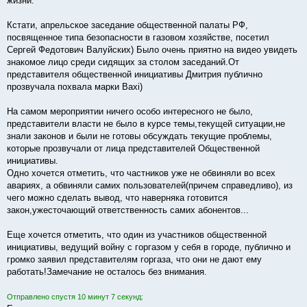
жизни.
Кстати, апрельское заседание общественной палаты РФ,
посвященное типа безопасности в газовом хозяйстве, посетил
Сергей Федотович Валуйских) Было очень приятно на видео увидеть
знакомое лицо среди сидящих за столом заседаний.От
представителя общественной инициативы Дмитрия публично
прозвучала похвала марки Baxi)
На самом мероприятии ничего особо интересного не было,
представители власти не было в курсе темы,текущей ситуации,не
знали законов и были не готовы обсуждать текущие проблемы,
которые прозвучали от лица представителей Общественной
инициативы.
Одно хочется отметить, что частников уже не обвиняли во всех
авариях, а обвиняли самих пользователей(причем справедливо), из
чего можно сделать вывод, что наверняка готовится
закон,ужесточающий ответственность самих абонентов...
Еще хочется отметить, что один из участников общественной
инициативы, ведущий войну с горгазом у себя в городе, публично и
громко заявил представителям горгаза, что они не дают ему
работать!Замечание не осталось без внимания.
Отправлено спустя 10 минут 7 секунд: