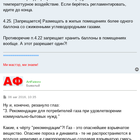
температтурное воздействие. Если берётесь регламентировать,
идите до конца.
4.25. [Запрещается] Размещать в жилых помещениях более одного
баллона со сжиженными углеводородными газами.
Противоречие п.4.22 запрещает хранить баллоны в помещениях
вообще. А этот разрешает один?!
===================
Ми мастэр, ми знаем!
ArtFateev
Бывалый
С
06 авг 2016, 10:35
о
о
Ну и, конечно, резануло глаз:
б
"3. Рекомендации для потребителей газа при удовлетворении
щ
е
коммунально-бытовых нужд."
н
и
е
Какие, к чёрту "рекомендации"?! Газ - это опаснейшее взрывчатое
вещество. Опаснее пороха и динамита - те не распространяются в
воздухе невидимо и самопроизвольно создавая взрывчатую смесь,