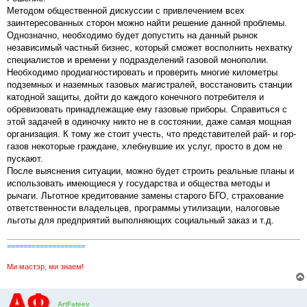
Методом общественной дискуссии с привлечением всех
заинтересованных сторон можно найти решение данной проблемы.
Однозначно, необходимо будет допустить на данный рынок
независимый частный бизнес, который сможет восполнить нехватку
специалистов и времени у подразделений газовой монополии.
Необходимо продиагностировать и проверить многие километры
подземных и наземных газовых магистралей, восстановить станции
катодной защиты, дойти до каждого конечного потребителя и
обревизовать принадлежащие ему газовые приборы. Справиться с
этой задачей в одиночку никто не в состоянии, даже самая мощная
организация. К тому же стоит учесть, что представителей рай- и гор-
газов некоторые граждане, хлебнувшие их услуг, просто в дом не
пускают.
После выяснения ситуации, можно будет строить реальные планы и
использовать имеющиеся у государства и общества методы и
рычаги. Льготное кредитование замены старого БГО, страхование
ответственности владельцев, программы утилизации, налоговые
льготы для предприятий выполняющих социальный заказ и т.д.
===================
Ми мастэр, ми знаем!
ArtFateev