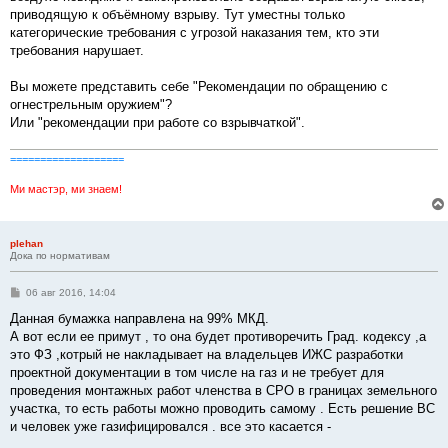
приводящую к объёмному взрыву. Тут уместны только
категорические требования с угрозой наказания тем, кто эти
требования нарушает.
Вы можете представить себе "Рекомендации по обращению с
огнестрельным оружием"?
Или "рекомендации при работе со взрывчаткой".
===================
Ми мастэр, ми знаем!
plehan
Дока по нормативам
С
06 авг 2016, 14:04
о
о
Данная бумажка направлена на 99% МКД.
б
А вот если ее примут , то она будет противоречить Град. кодексу ,а
щ
е
это ФЗ ,котрый не накладывает на владельцев ИЖС разработки
н
проектной документации в том числе на газ и не требует для
и
е
проведения монтажных работ членства в СРО в границах земельного
участка, то есть работы можно проводить самому . Есть решение ВС
и человек уже газифицировался . все это касается -