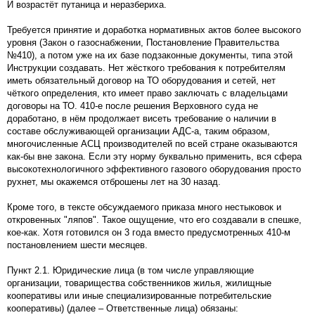
И возрастёт путаница и неразбериха.
Требуется принятие и доработка нормативных актов более высокого
уровня (Закон о газоснабжении, Постановление Правительства
№410), а потом уже на их базе подзаконные документы, типа этой
Инструкции создавать. Нет жёсткого требования к потребителям
иметь обязательный договор на ТО оборудования и сетей, нет
чёткого определения, кто имеет право заключать с владельцами
договоры на ТО. 410-е после решения Верховного суда не
доработано, в нём продолжает висеть требование о наличии в
составе обслуживающей организации АДС-а, таким образом,
многочисленные АСЦ производителей по всей стране оказываются
как-бы вне закона. Если эту норму буквально применить, вся сфера
высокотехнологичного эффективного газового оборудования просто
рухнет, мы окажемся отброшены лет на 30 назад.
Кроме того, в тексте обсуждаемого приказа много нестыковок и
откровенных "ляпов". Такое ощущение, что его создавали в спешке,
кое-как. Хотя готовился он 3 года вместо предусмотренных 410-м
постановлением шести месяцев.
Пункт 2.1. Юридические лица (в том числе управляющие
организации, товарищества собственников жилья, жилищные
кооперативы или иные специализированные потребительские
кооперативы) (далее – Ответственные лица) обязаны: