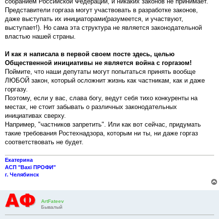
собранием Российской Федерации, и никаких законов не принимает.
и
е
Представители горгаза могут участвовать в разработке законов,
даже выступать их инициаторами(разумеется, и участвуют,
выступает!). Но сама эта структура не является законодательной
властью нашей страны.
И как я написала в первой своем посте здесь, целью
Общественной инициативы не является война с горгазом!
Поймите, что наши депутаты могут попытаться принять вообще
ЛЮБОЙ закон, который осложнит жизнь как частникам, как и даже
горгазу.
Поэтому, если у вас, слава богу, ведут себя тихо конкуренты на
местах, не стоит забывать о различных законодательных
инициативах сверху.
Например, "частников запретить". Или как вот сейчас, придумать
такие требования Ростехнадзора, которым ни ты, ни даже горгаз
соответствовать не будет.
Екатерина
АСП "Baxi ПРОФИ"
г. Челябинск
ArtFateev
Бывалый