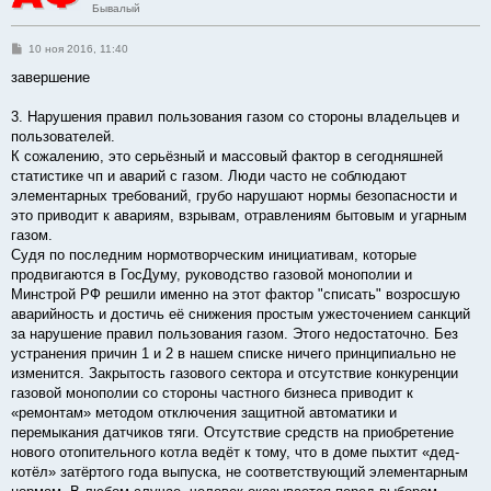
Бывалый
С
10 ноя 2016, 11:40
о
о
завершение
б
щ
е
3. Нарушения правил пользования газом со стороны владельцев и
н
пользователей.
и
е
К сожалению, это серьёзный и массовый фактор в сегодняшней
статистике чп и аварий с газом. Люди часто не соблюдают
элементарных требований, грубо нарушают нормы безопасности и
это приводит к авариям, взрывам, отравлениям бытовым и угарным
газом.
Судя по последним нормотворческим инициативам, которые
продвигаются в ГосДуму, руководство газовой монополии и
Минстрой РФ решили именно на этот фактор "списать" возросшую
аварийность и достичь её снижения простым ужесточением санкций
за нарушение правил пользования газом. Этого недостаточно. Без
устранения причин 1 и 2 в нашем списке ничего принципиально не
изменится. Закрытость газового сектора и отсутствие конкуренции
газовой монополии со стороны частного бизнеса приводит к
«ремонтам» методом отключения защитной автоматики и
перемыкания датчиков тяги. Отсутствие средств на приобретение
нового отопительного котла ведёт к тому, что в доме пыхтит «дед-
котёл» затёртого года выпуска, не соответствующий элементарным