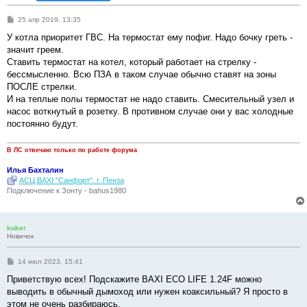
С
25 апр 2019, 13:35
о
о
У котла приоритет ГВС. На термостат ему пофиг. Надо бочку греть -
б
значит греем.
щ
е
Ставить термостат на котел, который работает на стрелку -
н
бессмысленно. Всю ПЗА в таком случае обычно ставят на зоны
и
е
ПОСЛЕ стрелки.
И на теплые полы термостат не надо ставить. Смесительный узел и
насос воткнутый в розетку. В противном случае они у вас холодные
постоянно будут.
В ЛС отвечаю только по работе форума
Илья Бахталин
АСЦ BAXI "Санфорт". г. Пенза
Подключение к Зонту - bahus1980
kuker
Новичок
С
14 июл 2023, 15:41
о
о
Приветствую всех! Подскажите BAXI ECO LIFE 1.24F можно
б
выводить в обычный дымоход или нужен коаксильный? Я просто в
щ
е
этом не очень разбираюсь.