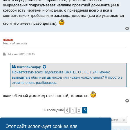
н
оборудования подразумевает наличие проектной документации в
и
е
которой есть чертежи и описание, о приведении всего и вся в
соответствие к требованиям законодательства (там же указывается
кто и что имеет право делать).
RADAR
Местный аксакал
С
14 июл 2023, 18:45
о
о
б
kuker
писал(а):
щ
е
Приветствую всех! Подскажите BAXI ECO LIFE 1.24F можно
н
выводить в обычный дымоход или нужен коаксильный? Я просто в
и
е
этом не очень разбираюсь.
если обычный дымоход газоплотный, то можно..
1
2
Пред.
65 сообщений
3
Перейти
Этот сайт использует cookies для