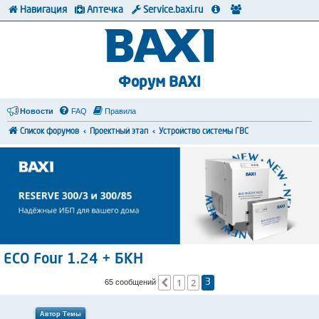
Навигация
Аптечка
Service.baxi.ru
Форум BAXI
Новости
FAQ
Правила
Список форумов
Проектный этап
Устройство системы ГВС
ECO Four 1.24 + БКН
1
2
Пред.
65 сообщений
3
Автор Темы