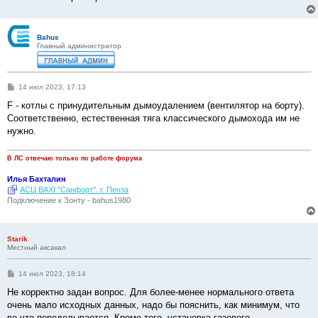
н
и
е
Bahus
Главный администратор
С
14 июл 2023, 17:13
о
о
F - котлы с принудительным дымоудалением (вентилятор на борту).
б
Соответственно, естественная тяга классического дымохода им не
щ
е
нужно.
н
и
е
В ЛС отвечаю только по работе форума
Илья Бахталин
АСЦ BAXI "Санфорт". г. Пенза
Подключение к Зонту - bahus1980
Starik
Местный аксакал
С
14 июл 2023, 18:14
о
о
Не корректно задан вопрос. Для более-менее нормального ответа
б
очень мало исходных данных, надо бы пояснить, как минимум, что
щ
е
во что переделывается. Кроме того, установка газового