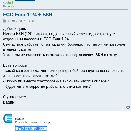
vadim3
Новичок
ECO Four 1.24 + БКН
С
12 май 2016, 10:40
о
о
Добрый день.
б
Имеем БКН (130 литров), подключенный через гидрострелку с
щ
е
отдельным насосом и ECO Four 1.24.
н
Сейчас все работает от автоматики бойлера, что летом не позволяет
и
е
отлючать котел.
Хотел бы использовать возможность подключения БКН к котлу.
Есть вопросы:
- какой конкретно датчик температуры бойлера нужно использовать
для корректной работы котла?
- можно ли вместо трехходовика включать насос бойлера?
- будет ли это корретно работать с этим котлом?
С уважением,
Вадим
Bahus
Главный администратор