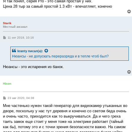
Я так понял, серия Pro - это самая простая у них.
щ
е
Цена 28 тыр за самый простой 1.3 кВт - впечатляет, конечно
н
и
е
Starik
Местный аксакал
С
11 окт 2019, 10:16
о
о
б
kranty
писал(а):
щ
е
Нюансы - не допускать переразряда и в тепле чтоб был?
н
и
е
Нюансы - это испарения из банок.
Hison
С
23 авг 2020, 04:38
о
о
Мне частенько нужен такой генератор для видеокамер утыканных во
б
дворе, поскольку у нас тут деревня и конечно со светом беда очень
щ
е
и очень часто, приходится как то выкручиваться. Да и чего греха
н
таить замок еще стоит у меня тоже на электрике работает (тайный
и
е
как бы), потому это и с точки зрения безопасности важно. На самом