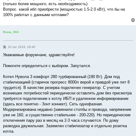
(только более мощного, есть необходимость)
Вопрос. какой ибп приобрести (мощностью 1.5-2.0 кВт), что бы на
100% работал с данными котлами?
Roma_RiO
С
10 окт 2019, 18:40
о
о
Уважаемые форумчане, здравствуйте!
б
щ
е
Помогите определиться с выбором. Запутался.
н
и
е
Котел Нувола 3 комфорт 280 турбированный (190 Вт). Дом под
стабилизацией (старичок прогресс 8000л верой и правдой уже лет 8
трудится). В качестве резерва подключен генератор. С учетом
возникших потребностей периодически оставлять дом без присмотра
требуется подключение к котлу ИБП и удаленное информирование
(здесь все понятно - Зонт коннект). Сеть однофазная.
Модернизирована недавно (заменили столбы и провода, напряжение
уже не 160, а существенно стабильнее - 200-220). Но периодические
отключения пару раз в месяц на 2-3 часа случаются. По дому
разводка двужильная. Заземлен стабилизатор и отдельно розетка
котла.