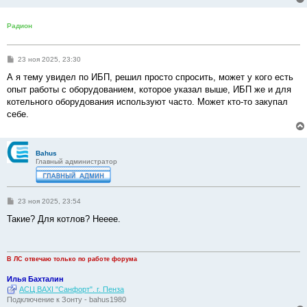
Радион
С
23 ноя 2025, 23:30
о
о
А я тему увидел по ИБП, решил просто спросить, может у кого есть
б
опыт работы с оборудованием, которое указал выше, ИБП же и для
щ
е
котельного оборудования используют часто. Может кто-то закупал
н
себе.
и
е
Bahus
Главный администратор
С
23 ноя 2025, 23:54
о
о
Такие? Для котлов? Нееее.
б
щ
е
н
и
В ЛС отвечаю только по работе форума
е
Илья Бахталин
АСЦ BAXI "Санфорт". г. Пенза
Подключение к Зонту - bahus1980