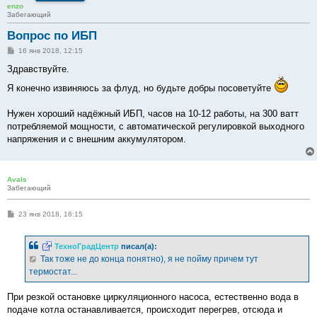
enzo
Забегающий
Вопрос по ИБП
С
16 янв 2018, 12:15
о
о
Здравствуйте.
б
щ
Я конечно извиняюсь за флуд, но будьте добры посоветуйте
е
н
и
Нужен хороший надёжный ИБП, часов на 10-12 работы, на 300 ватт
е
потребляемой мощности, с автоматической регулировкой выходного
напряжения и с внешним аккумулятором.
Avals
Забегающий
С
23 янв 2018, 16:15
о
о
б
ТехноГрадЦентр
писал(а):
щ
е
Так тоже не до конца понятно), я не пойму причем тут
н
термостат...
и
е
При резкой остановке циркуляционного насоса, естественно вода в
подаче котла останавливается, происходит перегрев, отсюда и