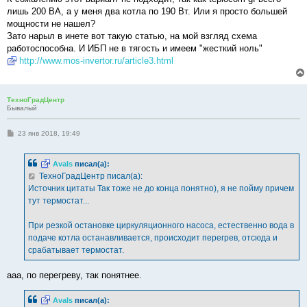
лишь 200 ВА, а у меня два котла по 190 Вт. Или я просто большей
мощности не нашел?
Зато нарыл в инете вот такую статью, на мой взгляд схема
работоспособна. И ИБП не в тягость и имеем "жесткий ноль"
http://www.mos-invertor.ru/article3.html
ТехноГрадЦентр
Бывалый
С
23 янв 2018, 19:49
о
о
б
Avals
писал(а):
щ
е
ТехноГрадЦентр писал(а):
н
Источник цитаты Так тоже не до конца понятно), я не пойму причем
и
е
тут термостат...
При резкой остановке циркуляционного насоса, естественно вода в
подаче котла останавливается, происходит перегрев, отсюда и
срабатывает термостат.
ааа, по перегреву, так понятнее.
Avals
писал(а):