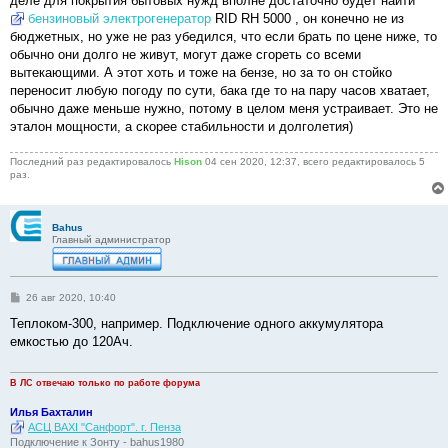
деле для покрытия бытовых нужд вполне достаточно будет найти
бензиновый электрогенератор
RID RH 5000 , он конечно не из
бюджетных, но уже не раз убедился, что если брать по цене ниже, то
обычно они долго не живут, могут даже сгореть со всеми
вытекающими. А этот хоть и тоже на бензе, но за то он стойко
переносит любую погоду по сути, бака где то на пару часов хватает,
обычно даже меньше нужно, потому в целом меня устраивает. Это не
эталон мощности, а скорее стабильности и долголетия)
Последний раз редактировалось
Hison
04 сен 2020, 12:37, всего редактировалось 5
раз.
Bahus
Главный администратор
С
26 авг 2020, 10:40
о
о
Теплоком-300, например. Подключение одного аккумулятора
б
емкостью до 120Ач.
щ
е
н
и
В ЛС отвечаю только по работе форума
е
Илья Бахталин
АСЦ BAXI "Санфорт". г. Пенза
Подключение к Зонту - bahus1980