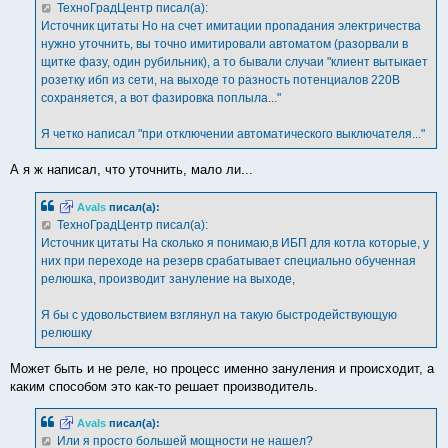
ТехноГрадЦентр писал(а):
Источник цитаты Но на счет имитации пропадания электричества
нужно уточнить, вы точно имитировали автоматом (разорвали в
щитке фазу, один рубильник), а то бывали случаи "клиент вытыкает
розетку ибп из сети, на выходе то разность потенциалов 220В
сохраняется, а вот фазировка поплыла..."
Я четко написал "при отключении автоматического выключателя..."
А я ж написал, что уточнить, мало ли...
Avals
писал(а):
ТехноГрадЦентр писал(а):
Источник цитаты На сколько я понимаю,в ИБП для котла которые, у
них при переходе на резерв срабатывает специально обученная
релюшка, производит зануление на выходе,
Я бы с удовольствием взглянул на такую быстродействующую
релюшку
Может быть и не реле, но процесс именно зануления и происходит, а
каким способом это как-то решает производитель.
Avals
писал(а):
Или я просто большей мощности не нашел?