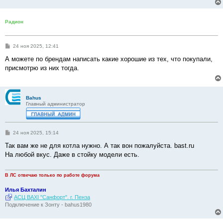
Радион
С
24 ноя 2025, 12:41
о
о
А можете по брендам написать какие хорошие из тех, что покупали,
б
присмотрю из них тогда.
щ
е
н
и
е
Bahus
Главный администратор
С
24 ноя 2025, 15:14
о
о
Так вам же не для котла нужно. А так вон пожалуйста. bast.ru
б
На любой вкус. Даже в стойку модели есть.
щ
е
н
и
В ЛС отвечаю только по работе форума
е
Илья Бахталин
АСЦ BAXI "Санфорт". г. Пенза
Подключение к Зонту - bahus1980