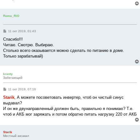
Roma_RiO
С
11 окт 2019, 01:43
о
о
Спасибо!!!
б
Читаю. Смотрю. Выбираю.
щ
е
Столько всего оказывается можно сделать по питанию в доме.
н
Только зарабатывай)
и
е
kranty
Забегающий
С
11 окт 2019, 07:16
о
о
Starik
, А можете посоветовать инвертер, чтоб он чистый синус
б
выдавал?
щ
е
И он же двунаправленный должен быть, правильно я понимаю? Т.е.
н
чтоб и АКБ мог заряжать и потом обратно питать нагрузку 220 от АКБ
и
е
Starik
Местный аксакал