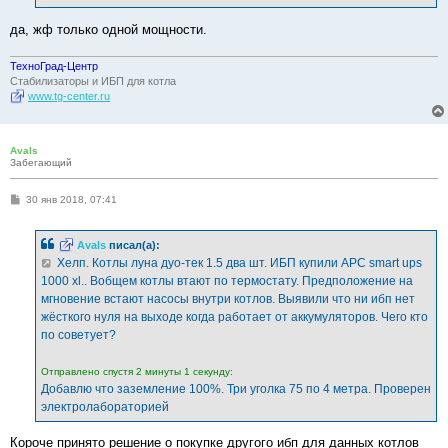
да, жф только одной мощности.
ТехноГрад-Центр
Стабилизаторы и ИБП для котла
www.tg-center.ru
Avals
Забегающий
С
30 янв 2018, 07:41
о
о
б
Avals
писал(а):
щ
е
Хелп. Котлы луна дуо-тек 1.5 два шт. ИБП купили АРС smart ups
н
1000 xl.. Вобщем котлы втают по термостату. Предположение на
и
е
мгновение встают насосы внутри котлов. Выявили что ни ибп нет
жёсткого нуля на выходе когда работает от аккумуляторов. Чего кто
по советует?
Отправлено спустя 2 минуты 1 секунду:
Добавлю что заземление 100%. Три уголка 75 по 4 метра. Проверен
электролабораторией
Короче принято решение о покупке другого ибп для данных котлов