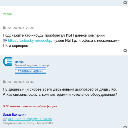
Радион
С
22 ноя 2025, 23:28
о
о
Подскажите кто-нибудь приобретал ИБП данной компании
б
https://turbosky.ru/sec/ibp
, нужен ИБП для офиса с несколькими
щ
е
ПК и сервером.
н
и
е
Bahus
Главный администратор
С
23 ноя 2025, 01:33
о
о
Ну дешёвый (и скорее всего дерьмовый) ширпотреб от дяди Ляо.
б
А как связаны офис с компьютерами и котельное оборудование?
щ
е
н
и
В ЛС отвечаю только по работе форума
е
Илья Бахталин
АСЦ BAXI "Санфорт". г. Пенза
Подключение к Зонту - bahus1980