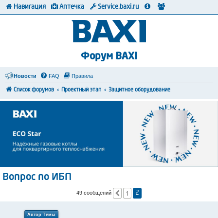
Навигация
Аптечка
Service.baxi.ru
Форум BAXI
Новости
FAQ
Правила
Список форумов
Проектный этап
Защитное оборудование
Вопрос по ИБП
1
Пред.
49 сообщений
2
Автор Темы