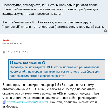
Посоветуйте, пожалуйста, ИБП чтобы нормально работал после
моего стабилизатора и при этом мог ток от генератора брать для
заряда аккумулятора и резерва на котел.
Т.е. стабилизация в ИБП не важна, а вот исправление других
"прелестей" питания от генератора (частота, отсутствие нуля) важны.
Starik
Местный аксакал
С
10 окт 2019, 18:51
о
о
б
Roma_RiO
писал(а):
щ
е
Посоветуйте, пожалуйста, ИБП чтобы нормально работал после
н
моего стабилизатора и при этом мог ток от генератора брать для
и
е
заряда аккумулятора и резерва на котел.
В своё время я приобрел инвертор 1,5 кВт, подключил к нему
автомобильный АКБ 6СТ-140, с августа 2015 года не сосчитать
сколько раз он меня уже выручал (и АКБ в полном порядке). Там
можно и солнечные батареи забабахать, вот сайт производителя
http://www.invertor.ru/sin.html
. Почитай, полистай, может что и
выберешь.