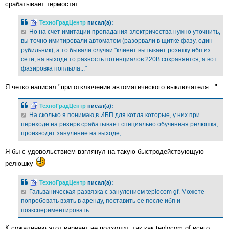
срабатывает термостат.
ТехноГрадЦентр
писал(а):
Но на счет имитации пропадания электричества нужно уточнить,
вы точно имитировали автоматом (разорвали в щитке фазу, один
рубильник), а то бывали случаи "клиент вытыкает розетку ибп из
сети, на выходе то разность потенциалов 220В сохраняется, а вот
фазировка поплыла..."
Я четко написал "при отключении автоматического выключателя..."
ТехноГрадЦентр
писал(а):
На сколько я понимаю,в ИБП для котла которые, у них при
переходе на резерв срабатывает специально обученная релюшка,
производит зануление на выходе,
Я бы с удовольствием взглянул на такую быстродействующую
релюшку
ТехноГрадЦентр
писал(а):
Гальваническая развязка с занулением teplocom gf. Можете
попробовать взять в аренду, поставить ее после ибп и
поэкспериментировать.
К сожалению этот вариант не подходит, так как teplocom gf всего