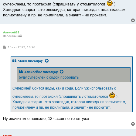
суперклеем, то протакрил (спрашивать у стоматологов
).
Холодная сварка - это эпоксидка, которая никогда к пластмассам,
полиэтилену и пр. не прилипала, а значит - не прокатит.
Алексей82
Забегающий
С
15 окт 2022, 10:26
о
о
б
Starik
писал(а):
щ
е
н
Алексей82
писал(а):
и
е
буду суперклей с содой пробовать
Суперклей боится воды, как и сода. Если уж использовать с
суперклеем, то протакрил (спрашивать у стоматологов
).
Холодная сварка - это эпоксидка, которая никогда к пластмассам,
полиэтилену и пр. не прилипала, а значит - не прокатит.
Ну значит мне повезло, 12 часов не течет уже
Starik