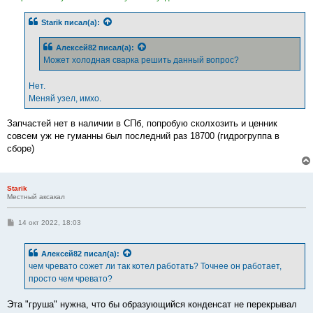
Starik
писал(а):
Алексей82
писал(а):
Может холодная сварка решить данный вопрос?
Нет.
Меняй узел, имхо.
Запчастей нет в наличии в СПб, попробую сколхозить и ценник
совсем уж не гуманны был последний раз 18700 (гидрогруппа в
сборе)
Starik
Местный аксакал
С
14 окт 2022, 18:03
о
о
б
Алексей82
писал(а):
щ
е
чем чревато сожет ли так котел работать? Точнее он работает,
н
просто чем чревато?
и
е
Эта "груша" нужна, что бы образующийся конденсат не перекрывал