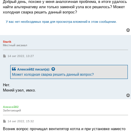
о
Добрый день, похоже у меня аналогичная проблема, в итоге удалось
б
найти альтернативу или только заменой узла все решилось? Может
щ
е
холодная сварка решить данный вопрос?
н
и
У вас нет необходимых прав для просмотра вложений в этом сообщении.
е
Starik
Местный аксакал
С
14 окт 2022, 13:27
о
о
б
Алексей82
писал(а):
щ
е
Может холодная сварка решить данный вопрос?
н
и
е
Нет.
Меняй узел, имхо.
Алексей82
Забегающий
С
14 окт 2022, 15:32
о
о
Возник вопрос прочищал вентилятор котла и при установке наместо