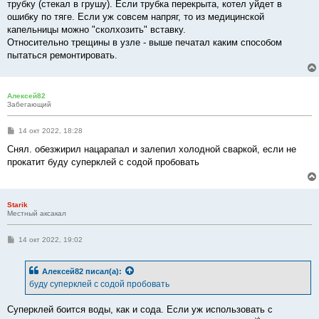
трубку (стекал в грушу). Если трубка перекрыта, котел уйдет в
ошибку по тяге. Если уж совсем напряг, то из медицинской
капельницы можно "сколхозить" вставку.
Относительно трещины в узле - выше печатал каким способом
пытаться ремонтировать.
Алексей82
Забегающий
С
14 окт 2022, 18:28
о
о
Снял. обезжирил нацарапал и залепил холодной сваркой, если не
б
прокатит буду суперклей с содой пробовать
щ
е
н
и
е
Starik
Местный аксакал
С
14 окт 2022, 19:02
о
о
б
Алексей82
писал(а):
щ
е
буду суперклей с содой пробовать
н
и
е
Суперклей боится воды, как и сода. Если уж использовать с