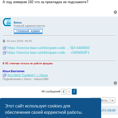
о
А под номером 192 что за прокладка не подскажете?
б
щ
е
н
и
е
Bahus
Главный администратор
С
03 июл 2026, 09:30
о
о
https://service.baxi.ru/info/spare-code ... 5D=5404650
б
https://service.baxi.ru/info/spare-code ... =5404650P1
щ
е
н
и
В ЛС отвечаю только по работе форума
е
Илья Бахталин
АСЦ BAXI "Санфорт". г. Пенза
Подключение к Зонту - bahus1980
1
Пред.
48 сообщений
2
Перейти
Этот сайт использует cookies для
Список форумов
С
в
я
з
а
т
ь
с
я
с
а
д
м
и
н
и
с
т
р
а
ц
и
е
й
Часовой пояс:
UTC+03:00
обеспечения своей корректной работы.