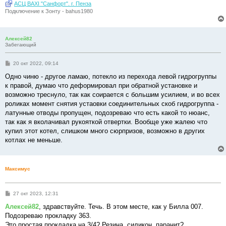
АСЦ BAXI "Санфорт". г. Пенза
Подключение к Зонту - bahus1980
Алексей82
Забегающий
С
20 окт 2022, 09:14
о
о
Одно чиню - другое ламаю, потекло из перехода левой гидрогруппы
б
к правой, думаю что деформировал при обратной установке и
щ
е
возможно треснуло, так как соирается с большим усилием, и во всех
н
роликах момент снятия устаовки соединительных скоб гидрогруппа -
и
е
латунные отводы пропущен, подозреваю что есть какой то нюанс,
так как я вколачивал рукояткой отвертки. Вообще уже жалею что
купил этот котел, слишком много сюрпризов, возможно в других
котлах не меньше.
Максимус
С
27 окт 2023, 12:31
о
о
Алексей82
, здравствуйте. Течь. В этом месте, как у Билла 007.
б
Подозреваю прокладку 363.
щ
е
Это простая прокладка на 3/4? Резина, силикон, паранит?