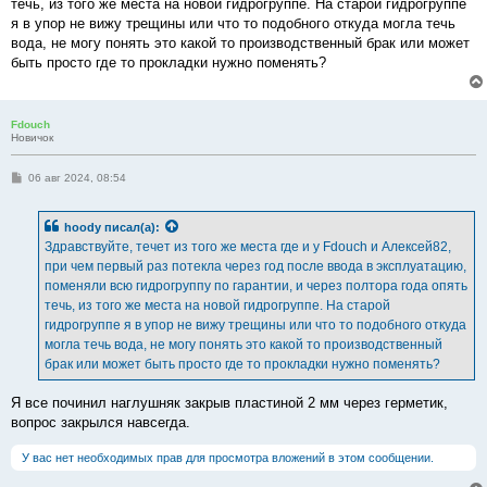
течь, из того же места на новой гидрогруппе. На старой гидрогруппе
и
е
я в упор не вижу трещины или что то подобного откуда могла течь
вода, не могу понять это какой то производственный брак или может
быть просто где то прокладки нужно поменять?
Fdouch
Новичок
С
06 авг 2024, 08:54
о
о
б
hoody
писал(а):
щ
е
Здравствуйте, течет из того же места где и у Fdouch и Алексей82,
н
при чем первый раз потекла через год после ввода в эксплуатацию,
и
е
поменяли всю гидрогруппу по гарантии, и через полтора года опять
течь, из того же места на новой гидрогруппе. На старой
гидрогруппе я в упор не вижу трещины или что то подобного откуда
могла течь вода, не могу понять это какой то производственный
брак или может быть просто где то прокладки нужно поменять?
Я все починил наглушняк закрыв пластиной 2 мм через герметик,
вопрос закрылся навсегда.
У вас нет необходимых прав для просмотра вложений в этом сообщении.