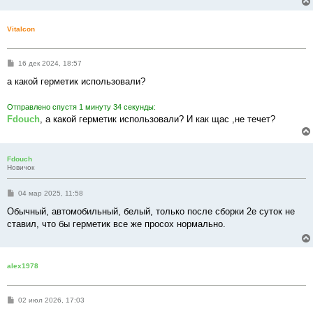
Vitalcon
С
16 дек 2024, 18:57
о
о
а какой герметик использовали?
б
щ
е
Отправлено спустя 1 минуту 34 секунды:
н
Fdouch
, а какой герметик использовали? И как щас ,не течет?
и
е
Fdouch
Новичок
С
04 мар 2025, 11:58
о
о
Обычный, автомобильный, белый, только после сборки 2е суток не
б
ставил, что бы герметик все же просох нормально.
щ
е
н
и
е
alex1978
С
02 июл 2026, 17:03
о