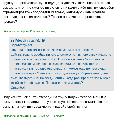
б
хрупнула прозрачная груша идущая к датчику тяги - она настолько
щ
е
высохла, что я не смог ее ни склеить ни каким либо другим способом
н
отремонтировать - подсоединил трубку напрямую - чем чревато
и
е
сожет ли так котел работать? Точнее он работает, просто чем
чревато?
Отправлено спустя 41 минуту 9 секунд:
Fdouch
писал(а):
Здравствуйте!
Пришел газовщик на ТО котла и помог мне снять этот узел,
действительно вообще ничего сложного нет, ничего откручивать не
пришлось, все стыки на скобах. Пробую заклеить бакситкой со
стекловолокном, не знаю получится или нет, но бакситка от этого
пластмасса как то легко отклеивается, может еще не просохла,
позже посмотрю. У меня вопрос, когда начну собирать котел, чем
смазывать резинки на соединениях, когда разбирал, то все было в
какой то белой смазке. Подскажите чем мазать?
Спасибо!
Подскажите как снять отсоединил трубу подачи теплообменника,
вынул скобы крепления латунных труб, теперь не понимаю как ее
вынуть - и принцип соединения правой левой группы
Отправлено спустя 1 час 16 минут 12 секунд: