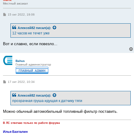
Местный аксакал
С
15 окт 2022, 19:06
о
о
б
Алексей82
писал(а):
щ
е
12 часов не течет уже
н
и
е
Вот и славно, если повезло...
Bahus
Главный администратор
С
17 окт 2022, 10:34
о
о
б
Алексей82
писал(а):
щ
е
прозрачная груша идущая к датчику тяги
н
и
е
Можно обычный автомобильный топливный фильтр поставить.
В ЛС отвечаю только по работе форума
Илья Бахталин