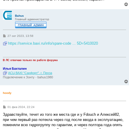
н
и
е
Bahus
Главный администратор
С
27 окт 2023, 13:58
о
о
https://service.baxi.ru/info/spare-code ... 5D=5410020
б
щ
е
н
и
В ЛС отвечаю только по работе форума
е
Илья Бахталин
АСЦ BAXI "Санфорт". г. Пенза
Подключение к Зонту - bahus1980
hoody
С
01 фев 2024, 22:24
о
о
Здравствуйте, течет из того же места где и у Fdouch и Алексей82,
б
при чем первый раз потекла через год после ввода в эксплуатацию,
щ
е
поменяли всю гидрогруппу по гарантии, и через полтора года опять
н