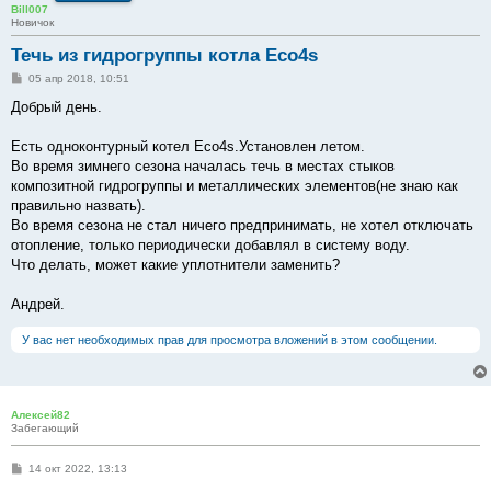
Bill007
Новичок
Течь из гидрогруппы котла Eco4s
С
05 апр 2018, 10:51
о
о
Добрый день.
б
щ
е
Есть одноконтурный котел Eco4s.Установлен летом.
н
Во время зимнего сезона началась течь в местах стыков
и
е
композитной гидрогруппы и металлических элементов(не знаю как
правильно назвать).
Во время сезона не стал ничего предпринимать, не хотел отключать
отопление, только периодически добавлял в систему воду.
Что делать, может какие уплотнители заменить?
Андрей.
У вас нет необходимых прав для просмотра вложений в этом сообщении.
Алексей82
Забегающий
С
14 окт 2022, 13:13
о