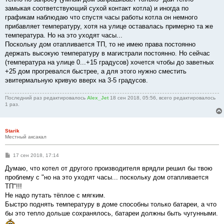
замыкая соответствующий сухой контакт котла) и иногда по
графикам наблюдаю что спустя часы работы котла он немного
прибавляет температуру, хотя на улице оставалась примерно та же
температура. Но на это уходят часы...
Поскольку дом отапливается ТП, то не имею права постоянно
держать высокую температуру в магистрали постоянно. Но сейчас
(температура на улице 0...+15 градусов) хочется чтобы до заветных
+25 дом прогревался быстрее, а для этого нужно сместить
эвитермальную кривую вверх на 3-5 градусов.
Последний раз редактировалось
Alex_Jet
18 сен 2018, 05:56, всего редактировалось
1 раз.
Starik
Местный аксакал
С
17 сен 2018, 17:14
о
о
Думаю, что котел от другого производителя врядли решил бы твою
б
проблему с "но на это уходят часы... поскольку дом отапливается
щ
е
ТП"!!!
н
Не надо путать тёплое с мягким.
и
е
Быстро поднять температуру в доме способны только батареи, а что
бы это тепло дольше сохранялось, батареи должны быть чугунными.