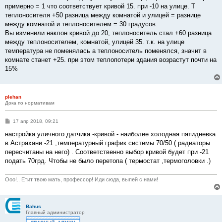
примерно = 1 что соответствует кривой 15. при -10 на улице. Т
теплоносителя +50 разница между комнатой и улицей = разнице
между комнатой и теплоносителем = 30 градусов.
Вы изменили наклон кривой до 20, теплоноситель стал +60 разница
между теплоносителем, комнатой, улицей 35. т.к. на улице
температура не поменялась а теплоноситель поменялся, значит в
комнате станет +25. при этом теплопотери здания возрастут почти на
15%
plehan
Дока по нормативам
С
17 апр 2018, 09:21
о
о
настройка уличного датчика -кривой - наиболее холодная пятидневка
б
в Астрахани -21 ,температурный график системы 70/50 ( радиаторы
щ
е
пересчитаны на него) . Соответственно выбор кривой будет при -21
н
подать 70грд. Чтобы не было перетопа ( термостат ,термоголовки .)
и
е
Ооо!.. Етит твою мать, профессор! Иди сюда, выпей с нами!
Bahus
Главный администратор