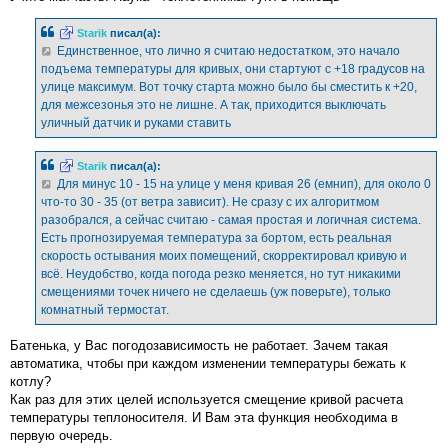
Starik
писал(а):
Единственное, что лично я считаю недостатком, это начало
подъема температуры для кривых, они стартуют с +18 градусов на
улице максимум. Вот точку старта можно было бы сместить к +20,
для межсезонья это не лишне. А так, приходится выключать
уличный датчик и руками ставить
Starik
писал(а):
Для минус 10 - 15 на улице у меня кривая 26 (емнип), для около 0
что-то 30 - 35 (от ветра зависит). Не сразу с их алгоритмом
разобрался, а сейчас считаю - самая простая и логичная система.
Есть прогнозируемая температура за бортом, есть реальная
скорость остывания моих помещений, скорректировал кривую и
всё. Неудобство, когда погода резко меняется, но тут никакими
смещениями точек ничего не сделаешь (уж поверьте), только
комнатный термостат.
Батенька, у Вас погодозависимость не работает. Зачем такая
автоматика, чтобы при каждом изменении температуры бежать к
котлу?
Как раз для этих целей используется смещение кривой расчета
температуры теплоносителя. И Вам эта функция необходима в
первую очередь.