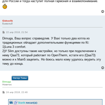
для России и тогда наступит полная гармония и взаимопонимание.
и
е
Gidravlik
Бывалый
С
22 апр 2018, 21:54
о
о
Dimuga, Ваш вопрос справедлив. У Baxi только два котла из
б
традиционных обладает дополнительными функциями по Кt:
щ
е
1)Luna 3 comfort.
н
2)У Slim доступны такие настройки, но только при подключении к
и
е
нему Qaa73, который работает по OpenTherm, кстати его (Qaa73)
можно и к Main5 зацепить. Но боюсь мало кому удалось вкурить эту
тему до конца.
Автор Темы
Dimuga
Новичок
С
24 апр 2018, 22:46
о
о
б
Starik
писал(а):
щ