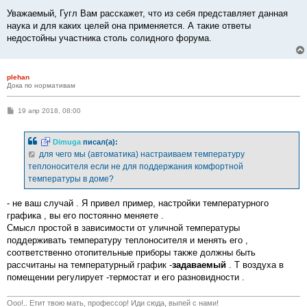
Уважаемый, Гугл Вам расскажет, что из себя представляет данная
наука и для каких целей она применяется. А такие ответы
недостойны участника столь солидного форума.
plehan
Дока по нормативам
С
19 апр 2018, 08:00
о
о
б
Dimuga
писал(а):
щ
е
для чего мы (автоматика) настраиваем температуру
н
теплоносителя если не для поддержания комфортной
и
е
температуры в доме?
- не ваш случай . Я привел пример, настройки температурного
графика , вы его постоянно меняете .
Смысл простой в зависимости от уличной температуры
поддерживать температуру теплоносителя и менять его ,
соответственно отопительные приборы также должны быть
рассчитаны на температурный график -
задаваемый
. Т воздуха в
помещении регулирует -термостат и его разновидности .
Ооо!.. Етит твою мать, профессор! Иди сюда, выпей с нами!