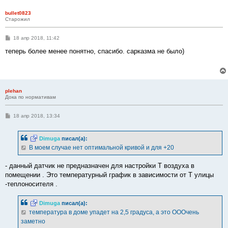
bullet0823
Старожил
С
18 апр 2018, 11:42
о
о
теперь более менее понятно, спасибо. сарказма не было)
б
щ
е
н
и
е
plehan
Дока по нормативам
С
18 апр 2018, 13:34
о
о
б
Dimuga
писал(а):
щ
е
В моем случае нет оптимальной кривой и для +20
н
и
е
- данный датчик не предназначен для настройки Т воздуха в
помещении . Это температурный график в зависимости от Т улицы
-теплоносителя .
Dimuga
писал(а):
температура в доме упадет на 2,5 градуса, а это ОООчень
заметно