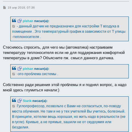
С
19 апр 2018, 07:36
о
о
б
plehan
писал(а):
щ
е
- данный датчик не предназначен для настройки Т воздуха в
н
помещении . Это температурный график в зависимости от Т улицы
и
е
-теплоносителя .
Стесняюсь спросить, для чего мы (автоматика) настраиваем
температуру теплоносителя если не для поддержания комфортной
температуры в доме? Объясните пж. смысл данного датчика.
plehan
писал(а):
-это проблема системы .
Собственно ради решения этой проблемы я и поднял вопрос, а надо
мной здесь глумиться начали:)
Starik
писал(а):
Гуглопрофессор, позвольте с Вами не согласиться, по-поводу
места обучения. Не там и не у тех учителей Вы учитесь, болезный.
В принципе, хотелки вещь хорошая, но жить надо в реальности (не
в гугле). Кривые, а не прямые, зашили не от скудоумия или
безделия.