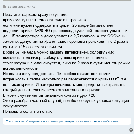
С
18 апр 2018, 07:42
о
о
Простите, сарказм сразу не углядел.
б
проблема тут не в теплопотерях а в графиках.
щ
е
если мне нужно поддержать в доме +25 вроде бы идеально
н
подходит кривая №20 НО при переходе уличной температуры от +5
и
е
до +15 температура в доме упадет на 2,5 градуса, а это ОООчень
заметно. Допустим на Урале такие перепады происходят по 2 раза в
сутки. с +15 совсем отключится.
Вроде бы не беда можно дышать интенсивней, холодильник
включить, телевизор, собаку с улицы привести, глядишь
температура и сбалансируется, либо по 2 раза в сутки менять режим
погодозависимости.
Но если я хочу поддержать +15 особенно заметно что мои
потребности в тепле несколько раз пересекаются с кривыми кТ. т.е
нет такой кривой. И погодозависимость мне придется настраивать
каждый день в течении всего отопительного периода.
В моем случае нет оптимальной кривой и для +20
Это я разобрал частный случай, при более крутых уклонах ситуация
усугубляется.
Поправьте если что не так.
У вас нет необходимых прав для просмотра вложений в этом сообщении.