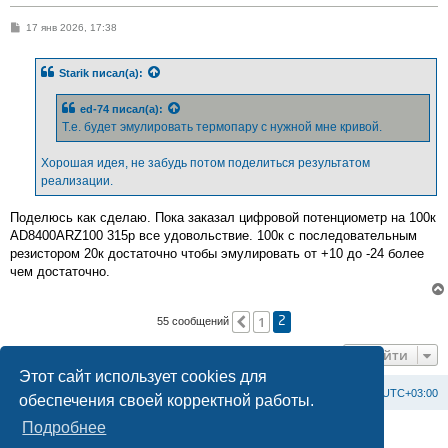
С
17 янв 2026, 17:38
о
о
б
Starik
писал(а):
щ
е
н
ed-74
писал(а):
и
е
Т.е. будет эмулировать термопару с нужной мне кривой.
Хорошая идея, не забудь потом поделиться результатом
реализации.
Поделюсь как сделаю. Пока заказал цифровой потенциометр на 100к
AD8400ARZ100 315р все удовольствие. 100к с последовательным
резистором 20к достаточно чтобы эмулировать от +10 до -24 более
чем достаточно.
1
Пред.
55 сообщений
2
Перейти
Этот сайт использует cookies для
Список форумов
С
в
я
з
а
т
ь
с
я
с
а
д
м
и
н
и
с
т
р
а
ц
и
е
й
Часовой пояс:
UTC+03:00
обеспечения своей корректной работы.
Подробнее
Создано на основе
phpBB
® Forum Software © phpBB Limited
Официальный сайт BAXI в России