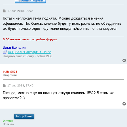
С
17 апр 2018, 09:45
о
о
Кстати неплохая тема поднята. Можно дождаться мнения
б
официалов. Но, боюсь, мнение будет у всех разным, но объединять
щ
е
их будет только одно - функцию внедрять/менять не планируется.
н
и
е
В ЛС отвечаю только по работе форума
Илья Бахталин
АСЦ BAXI "Санфорт". г. Пенза
Подключение к Зонту - bahus1980
bullet0823
Старожил
С
17 апр 2018, 17:40
о
о
Dimuga, можно еще на пальцах откуда взялись 15%? В этом же
б
проблема?:-)
щ
е
н
и
е
Автор Темы
Dimuga
Новичок