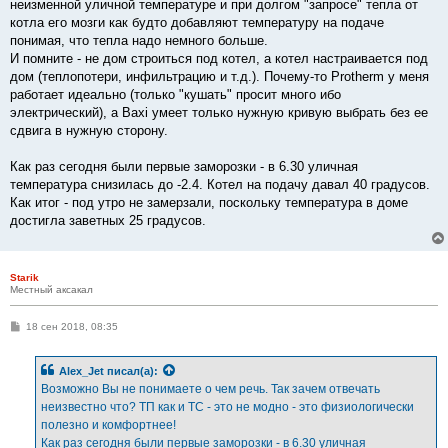
неизменной уличной температуре и при долгом "запросе" тепла от
котла его мозги как будто добавляют температуру на подаче
понимая, что тепла надо немного больше.
И помните - не дом строиться под котел, а котел настраивается под
дом (теплопотери, инфильтрацию и т.д.). Почему-то Protherm у меня
работает идеально (только "кушать" просит много ибо
электрический), а Baxi умеет только нужную кривую выбрать без ее
сдвига в нужную сторону.
Как раз сегодня были первые заморозки - в 6.30 уличная
температура снизилась до -2.4. Котел на подачу давал 40 градусов.
Как итог - под утро не замерзали, поскольку температура в доме
достигла заветных 25 градусов.
Starik
Местный аксакал
С
18 сен 2018, 08:35
о
о
б
Alex_Jet
писал(а):
щ
е
Возможно Вы не понимаете о чем речь. Так зачем отвечать
н
неизвестно что? ТП как и ТС - это не модно - это физиологически
и
е
полезно и комфортнее!
Как раз сегодня были первые заморозки - в 6.30 уличная