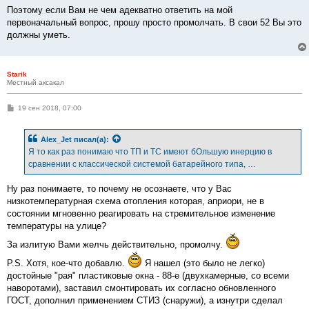
Поэтому если Вам не чем адекватно ответить на мой
первоначальный вопрос, прошу просто промолчать. В свои 52 Вы это
должны уметь.
Starik
Местный аксакал
С
19 сен 2018, 07:00
о
о
б
Alex_Jet
писал(а):
щ
е
Я то как раз понимаю что ТП и ТС имеют бОльшую инерцию в
н
сравнении с классической системой батарейного типа, …
и
е
Ну раз понимаете, то почему не осознаете, что у Вас
низкотемпературная схема отопления которая, априори, не в
состоянии мгновенно реагировать на стремительное изменение
температуры на улице?
За излитую Вами желчь действительно, промолчу.
P.S. Хотя, кое-что добавлю.
Я нашел (это было не легко)
достойные "рая" пластиковые окна - 88-е (двухкамерные, со всеми
наворотами), заставил смонтировать их согласно обновленного
ГОСТ, дополнил применением СТИЗ (снаружи), а изнутри сделал