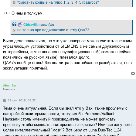
е
"сместить кривые на плюс 1, 2, 3, 4, 5 градусов"
н
и
е
+++ О чем и толкуем.
Gidravlik
писал(а):
но только при подключении к нему Qaa73
Было дело подключал, но это уже наверное можно считать внешним
управляющим устройством от SIEMENS с не самым дружелюбным
интерфейсом, и мне попался нерусифицированный(возможно сейчас
появились на русском языке), плевался долго.
QAA75 вообще огонь! без поллитра в настойках не разобраться, но в
эксплуатации приятный.
Alex_Jet
Новичок
С
17 сен 2018, 08:32
о
о
Тема очень актуальная. Если бы знал что у Baxi такие проблемы с
б
настройкой эквитермальности, то купил бы Protherm/Valliant.
щ
е
Неужели столь именитый производитель не может дописать
н
прошивку чтобы смещать эвитермальные кривые? Или все же у него
и
е
более интеллектуальный "мозг"? Вот беру от Luna Duo-Tec 1.24
тепло по запросу (умный дом запрашивает только "дай тепло"