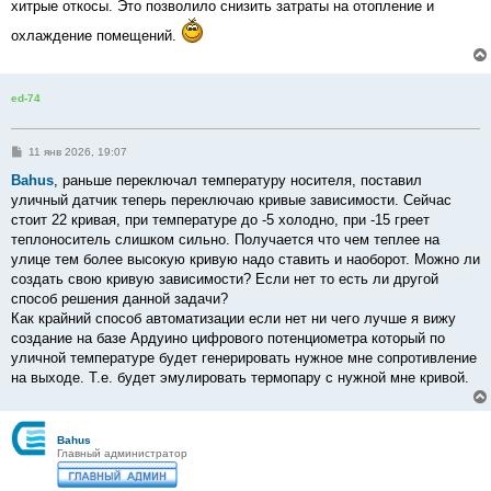
хитрые откосы. Это позволило снизить затраты на отопление и
охлаждение помещений.
ed-74
С
11 янв 2026, 19:07
о
о
Bahus
, раньше переключал температуру носителя, поставил
б
уличный датчик теперь переключаю кривые зависимости. Сейчас
щ
е
стоит 22 кривая, при температуре до -5 холодно, при -15 греет
н
теплоноситель слишком сильно. Получается что чем теплее на
и
е
улице тем более высокую кривую надо ставить и наоборот. Можно ли
создать свою кривую зависимости? Если нет то есть ли другой
способ решения данной задачи?
Как крайний способ автоматизации если нет ни чего лучше я вижу
создание на базе Ардуино цифрового потенциометра который по
уличной температуре будет генерировать нужное мне сопротивление
на выходе. Т.е. будет эмулировать термопару с нужной мне кривой.
Bahus
Главный администратор