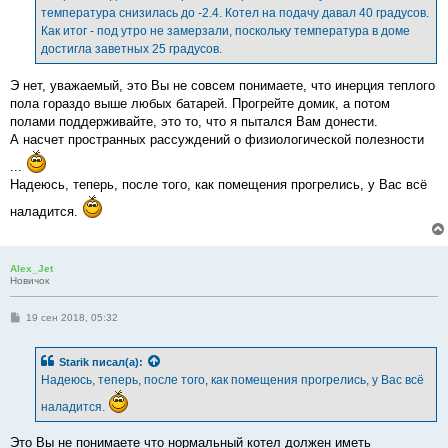
температура снизилась до -2.4. Котел на подачу давал 40 градусов.
Как итог - под утро не замерзали, поскольку температура в доме
достигла заветных 25 градусов.
Э нет, уважаемый, это Вы не совсем понимаете, что инерция теплого
пола гораздо выше любых батарей. Прогрейте домик, а потом
полами поддерживайте, это то, что я пытался Вам донести.
А насчет пространных рассуждений о физиологической полезности
...
Надеюсь, теперь, после того, как помещения прогрелись, у Вас всё
наладится.
Alex_Jet
Новичок
С
19 сен 2018, 05:32
о
о
б
Starik
писал(а):
щ
е
Надеюсь, теперь, после того, как помещения прогрелись, у Вас всё
н
и
наладится.
е
Это Вы не понимаете что нормальный котел должен иметь