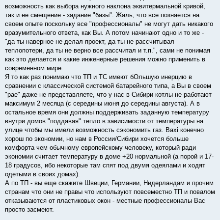
возможность как выбора нужного наклона эквитермальной кривой,
так и ее смещение - задание "базы". Жаль, что все познается на
своем опыте поскольку все "профессионалы" не могут дать никакого
вразумительного ответа, как Вы. А потом начинают одно и то же -
"да ты наверное не делал проект, да ты не рассчитывал
теплопотери, да ты не верно все рассчитал и т.п.", сами не понимая
как это делается и какие инженерные решения можно применить в
современном мире.
Я то как раз понимаю что ТП и ТС имеют бОльшую инерцию в
сравнении с классической системой батарейного типа, а Вы в своем
"рае" даже не представляете, что у нас в Сибири котлы не работают
максимум 2 месяца (с середины июня до середины августа). А в
остальное время они должны поддерживать заданную температуру
внутри домов "поддавая" тепло в зависимости от температуры на
улице чтобы мы имели возможность сэкономить газ. Baxi конечно
хорош по экономии, но нам в России/Сибири хочется больше
комфорта чем обычному европейскому человеку, который ради
экономии считает температуру в доме +20 нормальной (а порой и 17-
18 градусов, ибо некоторые там спят под двумя одеялами и ходят
одетыми в своих домах).
А по ТП - вы еще скажите Швеции, Германии, Нидерландам и прочим
странам что они не правы что используют повсеместно ТП и повалом
отказываются от пластиковых окон - местные профессионалы Вас
просто засмеют.