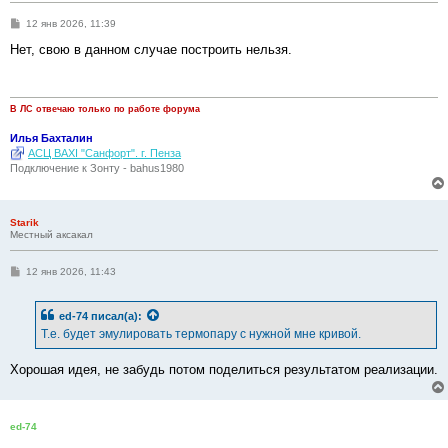
С
12 янв 2026, 11:39
о
о
Нет, свою в данном случае построить нельзя.
б
щ
е
н
и
В ЛС отвечаю только по работе форума
е
Илья Бахталин
АСЦ BAXI "Санфорт". г. Пенза
Подключение к Зонту - bahus1980
Starik
Местный аксакал
С
12 янв 2026, 11:43
о
о
б
ed-74
писал(а):
щ
е
Т.е. будет эмулировать термопару с нужной мне кривой.
н
и
е
Хорошая идея, не забудь потом поделиться результатом реализации.
ed-74