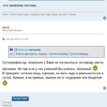
-это проблема системы .
Ооо!.. Етит твою мать, профессор! Иди сюда, выпей с нами!
Starik
Местный аксакал
С
18 апр 2018, 21:42
о
о
б
Dimuga
писал(а):
щ
е
[. Учите матчасть. Наука - теплотехника. Гугл в помощь.
н
и
е
Гуглопрофессор, позвольте с Вами не согласиться, по-поводу места
обучения. Не там и не у тех учителей Вы учитесь, болезный.
В принципе, хотелки вещь хорошая, но жить надо в реальности (не в
гугле). Кривые, а не прямые, зашили не от скудоумия или безделия.
Автор Темы
Dimuga
Новичок