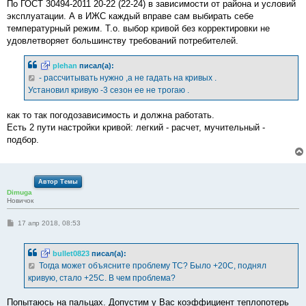
По ГОСТ 30494-2011 20-22 (22-24) в зависимости от района и условий
эксплуатации. А в ИЖС каждый вправе сам выбирать себе
температурный режим. Т.о. выбор кривой без корректировки не
удовлетворяет большинству требований потребителей.
plehan
писал(а):
- рассчитывать нужно ,а не гадать на кривых .
Установил кривую -3 сезон ее не трогаю .
как то так погодозависимость и должна работать.
Есть 2 пути настройки кривой: легкий - расчет, мучительный -
подбор.
Автор Темы
Dimuga
Новичок
С
17 апр 2018, 08:53
о
о
б
bullet0823
писал(а):
щ
е
Тогда может объясните проблему ТС? Было +20С, поднял
н
кривую, стало +25С. В чем проблема?
и
е
Попытаюсь на пальцах. Допустим у Вас коэффициент теплопотерь