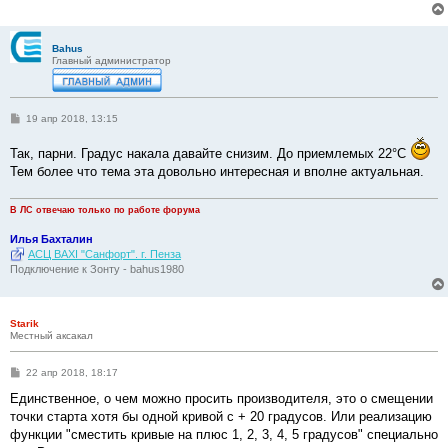
Bahus
Главный администратор
С
19 апр 2018, 13:15
о
о
Так, парни. Градус накала давайте снизим. До приемлемых 22°С
б
щ
Тем более что тема эта довольно интересная и вполне актуальная.
е
н
и
В ЛС отвечаю только по работе форума
е
Илья Бахталин
АСЦ BAXI "Санфорт". г. Пенза
Подключение к Зонту - bahus1980
Starik
Местный аксакал
С
22 апр 2018, 18:17
о
о
Единственное, о чем можно просить производителя, это о смещении
б
точки старта хотя бы одной кривой с + 20 градусов. Или реализацию
щ
е
функции "сместить кривые на плюс 1, 2, 3, 4, 5 градусов" специально
н