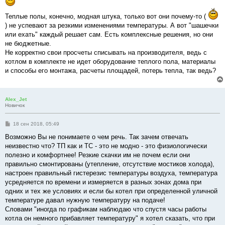
Теплые полы, конечно, модная штука, только вот они почему-то (
) не успевают за резкими изменениями температуры. А вот "шашечки
или ехать" каждый решает сам. Есть комплексные решения, но они
не бюджетные.
Не корректно свои просчеты списывать на производителя, ведь с
котлом в комплекте не идет оборудование теплого пола, материалы
и способы его монтажа, расчеты площадей, потерь тепла, так ведь?
Alex_Jet
Новичок
С
18 сен 2018, 05:49
о
о
Возможно Вы не понимаете о чем речь. Так зачем отвечать
б
неизвестно что? ТП как и ТС - это не модно - это физиологически
щ
е
полезно и комфортнее! Резкие скачки им не почем если они
н
правильно смонтированы (утепление, отсутствие мостиков холода),
и
е
настроен правильный гистерезис температуры воздуха, температура
усредняется по времени и измеряется в разных зонах дома при
одних и тех же условиях и если бы котел при определенной уличной
температуре давал нужную температуру на подаче!
Словами "иногда по графикам наблюдаю что спустя часы работы
котла он немного прибавляет температуру" я хотел сказать, что при