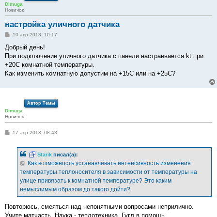
Dimuga
Новичок
настройка уличного датчика
С
10 апр 2018, 10:17
о
о
Добрый день!
б
При подключении уличного датчика с панели настраивается kt при
щ
е
+20С комнатной температуры.
н
Как изменить комнатную допустим на +15С или на +25С?
и
е
Автор Темы
Dimuga
Новичок
С
17 апр 2018, 08:48
о
о
б
Starik
писал(а):
щ
е
Как возможность устанавливать интенсивность изменения
н
температуры теплоносителя в зависимости от температуры на
и
е
улице привязать к комнатной температуре? Это каким
немыслимым образом до такого дойти?
Повторюсь, смеяться над непонятными вопросами неприлично.
Учите матчасть. Наука - теплотехника. Гугл в помощь