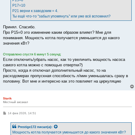
Р15=0
Р17=10
Р21 верни к заводским = 4.
Ты ещё что-то "забыл упомянуть" или уже всё вспомнил?
Принял. Спасибо.
Про P15=0 это изменение каким образом влияет? Мне для
понимания. Мощность котла получается уменьшится до какого
значения кВт?
Отправлено спустя 6 минут 5 секунд:
Если отключить/убрать насос, как то увеличить мощность насоса
самого котла можно с помощью отвертки?)
Просто, когда я отключал дополнительный насос, то на
расходомерах пропускная способность л/мин уменьшалась сразу в
половину. Вот мне и интересно как это повлияет на циркуляцию
Starik
Местный аксакал
С
14 фев 2026, 14:51
о
о
б
Prestige172
писал(а):
щ
е
Мощность котла получается уменьшится до какого значения кВт?
н