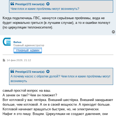
б
Prestige172
писал(а):
щ
е
Чем плох и какие проблемы могут возникнуть?
н
и
е
Когда подключишь ГВС, начнутся серьёзные проблемы, вода не
будет нормально греться (в лучшем случае), а то и ошибки полезут
(по циркуляции теплоносителя).
Bahus
Главный администратор
С
14 фев 2026, 21:12
о
о
б
Prestige172
писал(а):
щ
е
А почему насос с обратки долой? Чем плох и какие проблемы могут
н
возникнуть
и
е
самый простой вопрос на ваш.
А зачем он там? Чем он поможет?
Вот котловой у вас пятёрка. Внешний шестёрка. Внешний закидывает
больше, чем котловой. А он в своей мощности. А приходит больше.
Котловой начинает вращаться быстрее, но, не электрически.
Нафиг я это пишу. Вощем. Циркуляшки не создают давления, они