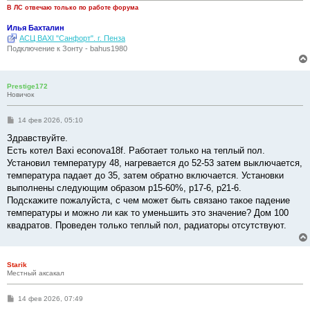
и
В ЛС отвечаю только по работе форума
е
Илья Бахталин
АСЦ BAXI "Санфорт". г. Пенза
Подключение к Зонту - bahus1980
Prestige172
Новичок
С
14 фев 2026, 05:10
о
о
Здравствуйте.
б
Есть котел Baxi econova18f. Работает только на теплый пол.
щ
е
Установил температуру 48, нагревается до 52-53 затем выключается,
н
температура падает до 35, затем обратно включается. Установки
и
е
выполнены следующим образом p15-60%, p17-6, p21-6.
Подскажите пожалуйста, с чем может быть связано такое падение
температуры и можно ли как то уменьшить это значение? Дом 100
квадратов. Проведен только теплый пол, радиаторы отсутствуют.
Starik
Местный аксакал
С
14 фев 2026, 07:49
о