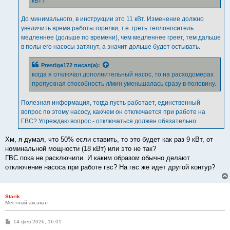
кВт?
До минимального, в инструкции это 11 кВт. Изменение должно
увеличить время работы горелки, т.е. греть теплоноситель
медленнее (дольше по времени), чем медленнее греет, тем дальше
в полы его насосы затянут, а значит дольше будет остывать.
Prestige172
писал(а):
когда я отключал дополнительный насос, то на расходомерах
пропускная способность л/мин уменьшалась сразу в половину.
Полезная информация, тогда пусть работает, единственный
вопрос по этому насосу, как/чем он отключается при работе на
ГВС? Упреждаю вопрос - отключаться должен обязательно.
Хм, я думал, что 50% если ставить, то это будет как раз 9 кВт, от
номинальной мощности (18 кВт) или это не так?
ГВС пока не расключили. И каким образом обычно делают
отключение насоса при работе гвс? На гвс же идет другой контур?
Starik
Местный аксакал
С
14 фев 2026, 16:01
о