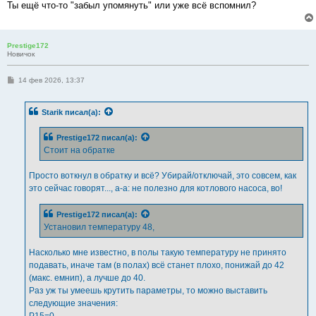
Ты ещё что-то "забыл упомянуть" или уже всё вспомнил?
Prestige172
Новичок
С
14 фев 2026, 13:37
о
о
б
Starik
писал(а):
щ
е
н
Prestige172
писал(а):
и
е
Стоит на обратке
Просто воткнул в обратку и всё? Убирай/отключай, это совсем, как
это сейчас говорят..., а-а: не полезно для котлового насоса, во!
Prestige172
писал(а):
Установил температуру 48,
Насколько мне известно, в полы такую температуру не принято
подавать, иначе там (в полах) всё станет плохо, понижай до 42
(макс. емнип), а лучше до 40.
Раз уж ты умеешь крутить параметры, то можно выставить
следующие значения: