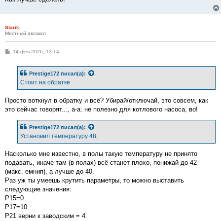
Starik
Местный аксакал
С
14 фев 2026, 13:14
о
о
б
Prestige172
писал(а):
щ
е
Стоит на обратке
н
и
е
Просто воткнул в обратку и всё? Убирай/отключай, это совсем, как
это сейчас говорят..., а-а: не полезно для котлового насоса, во!
Prestige172
писал(а):
Установил температуру 48,
Насколько мне известно, в полы такую температуру не принято
подавать, иначе там (в полах) всё станет плохо, понижай до 42
(макс. емнип), а лучше до 40.
Раз уж ты умеешь крутить параметры, то можно выставить
следующие значения:
Р15=0
Р17=10
Р21 верни к заводским = 4.