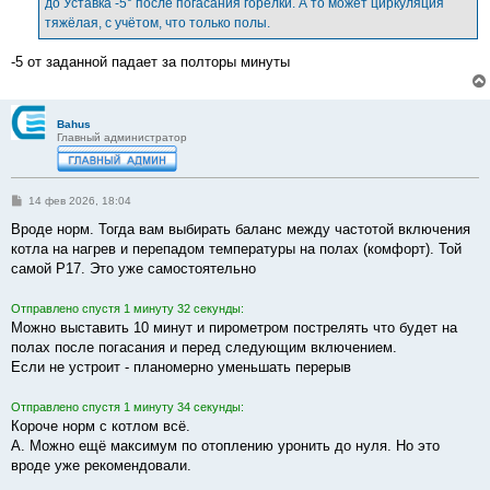
до Уставка -5° после погасания горелки. А то может циркуляция
тяжёлая, с учётом, что только полы.
-5 от заданной падает за полторы минуты
Bahus
Главный администратор
С
14 фев 2026, 18:04
о
о
Вроде норм. Тогда вам выбирать баланс между частотой включения
б
котла на нагрев и перепадом температуры на полах (комфорт). Той
щ
е
самой Р17. Это уже самостоятельно
н
и
е
Отправлено спустя 1 минуту 32 секунды:
Можно выставить 10 минут и пирометром пострелять что будет на
полах после погасания и перед следующим включением.
Если не устроит - планомерно уменьшать перерыв
Отправлено спустя 1 минуту 34 секунды:
Короче норм с котлом всё.
А. Можно ещё максимум по отоплению уронить до нуля. Но это
вроде уже рекомендовали.