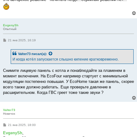
EvgenySh
Опытный
С
21 янв 2025, 16:19
о
о
б
Valter73
писал(а):
щ
е
И когда котёл запускается слышно кипение кратковременно.
н
и
е
Снимите лицевую панель с котла и понаблюдайте за пламенем в
момент включения. На EcoFour например стартует с минимальной
модуляции постепенно повышая. У EcoHome такая же панель, скорее
всего также должно работать. Еще проверьте давление в
расширительном. Когда ГВС греет тоже такие звуки ?
Valter73
Новичок
С
21 янв 2025, 18:00
о
о
EvgenySh
,
б