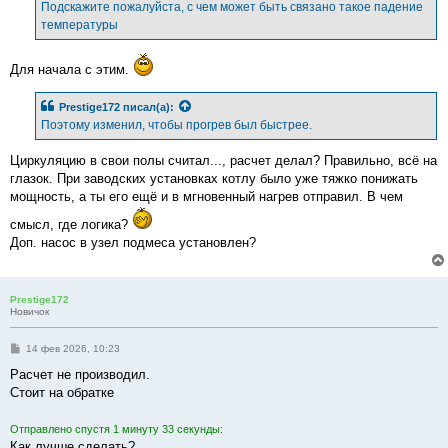
е
Подскажите пожалуйста, с чем может быть связано такое падение
н
температуры
и
е
Для начала с этим.
Prestige172
писал(а):
Поэтому изменил, чтобы прогрев был быстрее.
Циркуляцию в свои полы считал..., расчет делал? Правильно, всё на
глазок. При заводских установках котлу было уже тяжко понижать
мощность, а ты его ещё и в мгновенный нагрев отправил. В чем
смысл, где логика?
Доп. насос в узел подмеса установлен?
Prestige172
Новичок
С
14 фев 2026, 10:23
о
о
Расчет не производил.
б
Стоит на обратке
щ
е
н
Отправлено спустя 1 минуту 33 секунды:
и
е
Как лучше сделать?