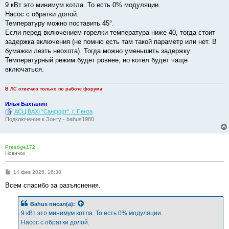
о
9 кВт это минимум котла. То есть 0% модуляции.
б
Насос с обратки долой.
щ
е
Температуру можно поставить 45°.
н
Если перед включением горелки температура ниже 40, тогда стоит
и
е
задержка включения (не помню есть там такой параметр или нет. В
бумажки лезть неохота). Тогда можно уменьшить задержку.
Температурный режим будет ровнее, но котёл будет чаще
включаться.
В ЛС отвечаю только по работе форума
Илья Бахталин
АСЦ BAXI "Санфорт". г. Пенза
Подключение к Зонту - bahus1980
Prestige172
Новичок
С
14 фев 2026, 16:38
о
о
Всем спасибо за разъяснения.
б
щ
е
Bahus
писал(а):
н
9 кВт это минимум котла. То есть 0% модуляции.
и
е
Насос с обратки долой.