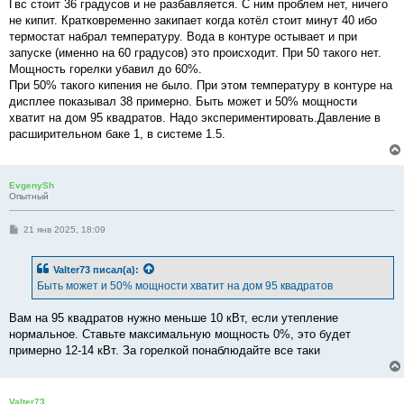
Гвс стоит 36 градусов и не разбавляется. С ним проблем нет, ничего
щ
е
не кипит. Кратковременно закипает когда котёл стоит минут 40 ибо
н
термостат набрал температуру. Вода в контуре остывает и при
и
е
запуске (именно на 60 градусов) это происходит. При 50 такого нет.
Мощность горелки убавил до 60%.
При 50% такого кипения не было. При этом температуру в контуре на
дисплее показывал 38 примерно. Быть может и 50% мощности
хватит на дом 95 квадратов. Надо экспериментировать.Давление в
расширительном баке 1, в системе 1.5.
EvgenySh
Опытный
С
21 янв 2025, 18:09
о
о
б
Valter73
писал(а):
щ
е
Быть может и 50% мощности хватит на дом 95 квадратов
н
и
е
Вам на 95 квадратов нужно меньше 10 кВт, если утепление
нормальное. Ставьте максимальную мощность 0%, это будет
примерно 12-14 кВт. За горелкой понаблюдайте все таки
Valter73