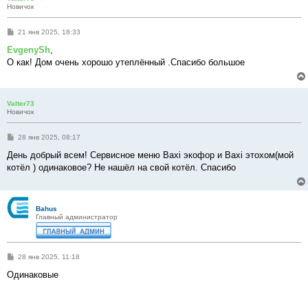
Новичок
С
21 янв 2025, 18:33
о
о
EvgenySh
,
б
О как! Дом очень хорошо утеплённый .Спасибо большое
щ
е
н
и
е
Valter73
Новичок
С
28 янв 2025, 08:17
о
о
День добрый всем! Сервисное меню Baxi экофор и Baxi этохом(мой
б
котёл ) одинаковое? Не нашёл на свой котёл. Спасибо
щ
е
н
и
е
Bahus
Главный администратор
С
28 янв 2025, 11:18
о
о
Одинаковые
б
щ
е
н