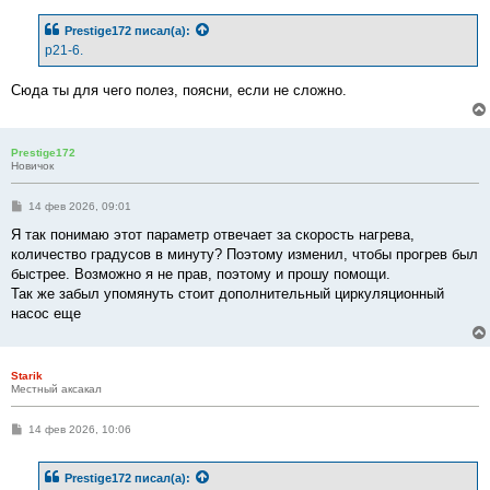
о
б
Prestige172
писал(а):
щ
е
p21-6.
н
и
е
Сюда ты для чего полез, поясни, если не сложно.
Prestige172
Новичок
С
14 фев 2026, 09:01
о
о
Я так понимаю этот параметр отвечает за скорость нагрева,
б
количество градусов в минуту? Поэтому изменил, чтобы прогрев был
щ
е
быстрее. Возможно я не прав, поэтому и прошу помощи.
н
Так же забыл упомянуть стоит дополнительный циркуляционный
и
е
насос еще
Starik
Местный аксакал
С
14 фев 2026, 10:06
о
о
б
Prestige172
писал(а):
щ