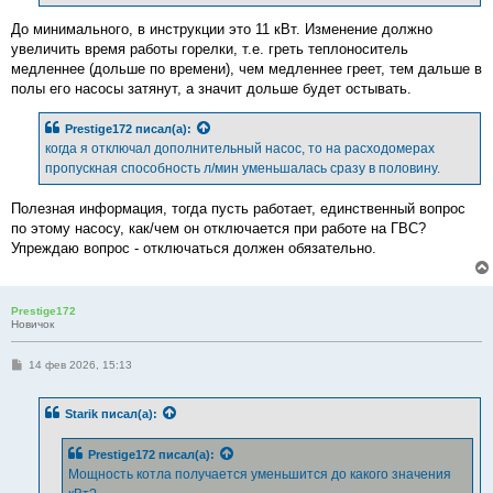
и
е
До минимального, в инструкции это 11 кВт. Изменение должно
увеличить время работы горелки, т.е. греть теплоноситель
медленнее (дольше по времени), чем медленнее греет, тем дальше в
полы его насосы затянут, а значит дольше будет остывать.
Prestige172
писал(а):
когда я отключал дополнительный насос, то на расходомерах
пропускная способность л/мин уменьшалась сразу в половину.
Полезная информация, тогда пусть работает, единственный вопрос
по этому насосу, как/чем он отключается при работе на ГВС?
Упреждаю вопрос - отключаться должен обязательно.
Prestige172
Новичок
С
14 фев 2026, 15:13
о
о
б
Starik
писал(а):
щ
е
н
Prestige172
писал(а):
и
е
Мощность котла получается уменьшится до какого значения