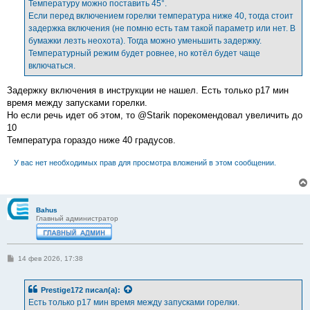
Температуру можно поставить 45°.
Если перед включением горелки температура ниже 40, тогда стоит
задержка включения (не помню есть там такой параметр или нет. В
бумажки лезть неохота). Тогда можно уменьшить задержку.
Температурный режим будет ровнее, но котёл будет чаще
включаться.
Задержку включения в инструкции не нашел. Есть только p17 мин
время между запусками горелки.
Но если речь идет об этом, то @Starik порекомендовал увеличить до
10
Температура гораздо ниже 40 градусов.
У вас нет необходимых прав для просмотра вложений в этом сообщении.
Bahus
Главный администратор
С
14 фев 2026, 17:38
о
о
б
Prestige172
писал(а):
щ
е
Есть только p17 мин время между запусками горелки.
н