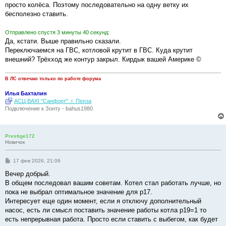
просто колёса. Поэтому последовательно на одну ветку их
бесполезно ставить.
Отправлено спустя 3 минуты 40 секунд:
Да, кстати. Выше правильно сказали.
Переключаемся на ГВС, котловой крутит в ГВС. Куда крутит
внешний? Трёхход же контур закрыл. Кирдык вашей Америке ©
В ЛС отвечаю только по работе форума
Илья Бахталин
АСЦ BAXI "Санфорт". г. Пенза
Подключение к Зонту - bahus1980
Prestige172
Новичок
С
17 фев 2026, 21:06
о
о
Вечер добрый.
б
В общем последовал вашим советам. Котел стал работать лучше, но
щ
е
пока не выбрал оптимальное значение для p17.
н
Интересует еще один момент, если я отключу дополнительный
и
е
насос, есть ли смысл поставить значение работы котла p19=1 то
есть непрерывная работа. Просто если ставить с выбегом, как будет