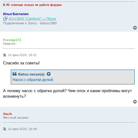
В ЛС отвечаю только по работе форума
Илья Бахталин
АСЦ BAXI "Санфорт". г. Пенза
Подключение к Зонту - bahus1980
Prestige172
Новичок
С
14 фев 2026, 18:11
о
о
Спасибо за советы!
б
щ
е
Bahus
писал(а):
н
Насос с обратки долой.
и
е
А почему насос с обратки долой? Чем плох и какие проблемы могут
возникнуть?
Starik
Местный аксакал
С
14 фев 2026, 18:48
о
о