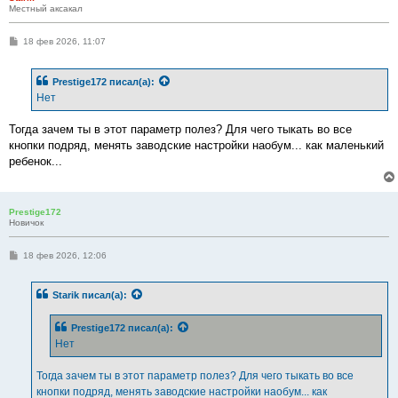
Местный аксакал
С
18 фев 2026, 11:07
о
о
б
Prestige172
писал(а):
щ
е
Нет
н
и
е
Тогда зачем ты в этот параметр полез? Для чего тыкать во все
кнопки подряд, менять заводские настройки наобум... как маленький
ребенок...
Prestige172
Новичок
С
18 фев 2026, 12:06
о
о
б
Starik
писал(а):
щ
е
н
Prestige172
писал(а):
и
е
Нет
Тогда зачем ты в этот параметр полез? Для чего тыкать во все
кнопки подряд, менять заводские настройки наобум... как