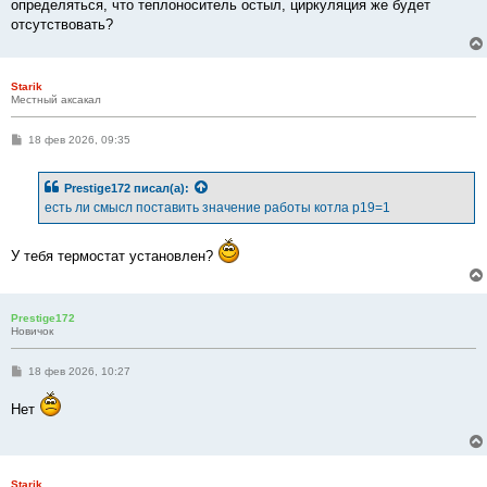
определяться, что теплоноситель остыл, циркуляция же будет
отсутствовать?
Starik
Местный аксакал
С
18 фев 2026, 09:35
о
о
б
Prestige172
писал(а):
щ
е
есть ли смысл поставить значение работы котла p19=1
н
и
е
У тебя термостат установлен?
Prestige172
Новичок
С
18 фев 2026, 10:27
о
о
Нет
б
щ
е
н
и
е
Starik