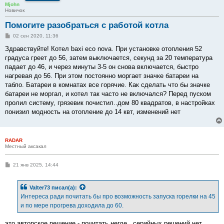
Mjohn
Новичок
Помогите разобраться с работой котла
С
02 сен 2020, 11:36
о
о
Здравствуйте! Котел baxi eco nova. При установке отопления 52
б
градуса греет до 56, затем выключается, секунд за 20 температура
щ
е
падает до 46, и через минуты 3-5 он снова включается, быстро
н
нагревая до 56. При этом постоянно моргает значке батареи на
и
е
табло. Батареи в комнатах все горячие. Как сделать что бы значке
батареи не моргал, и котел так часто не включался? Перед пуском
пролил систему, грязевик почистил..дом 80 квадратов, в настройках
понизил модность на отопление до 14 квт, изменений нет
RADAR
Местный аксакал
С
21 янв 2025, 14:44
о
о
б
Valter73
писал(а):
щ
е
Интереса ради почитать бы про возможность запуска горелки на 45
н
и по мере прогрева доходила до 60.
и
е
это авторское решение - почитать негде...серийных решений нет...