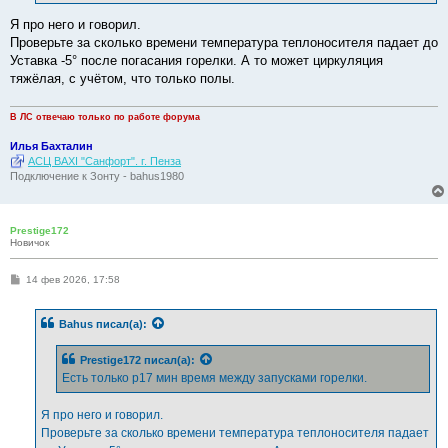
и
е
Я про него и говорил.
Проверьте за сколько времени температура теплоносителя падает до
Уставка -5° после погасания горелки. А то может циркуляция
тяжёлая, с учётом, что только полы.
В ЛС отвечаю только по работе форума
Илья Бахталин
АСЦ BAXI "Санфорт". г. Пенза
Подключение к Зонту - bahus1980
Prestige172
Новичок
С
14 фев 2026, 17:58
о
о
б
Bahus
писал(а):
щ
е
н
Prestige172
писал(а):
и
е
Есть только p17 мин время между запусками горелки.
Я про него и говорил.
Проверьте за сколько времени температура теплоносителя падает