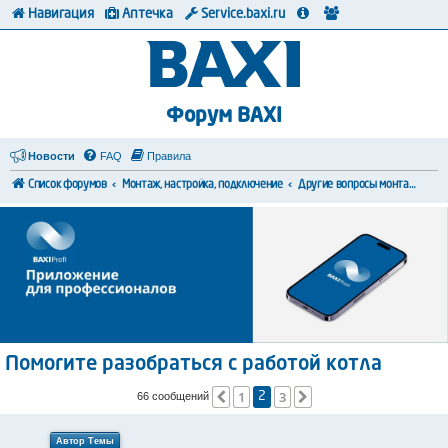
Навигация
Аптечка
Service.baxi.ru
Форум BAXI
Новости
FAQ
Правила
Список форумов
Монтаж, настройка, подключение
Другие вопросы монтажа и коммутации
Помогите разобраться с работой котла
1
3
Пред.
След.
66 сообщений
2
Автор Темы