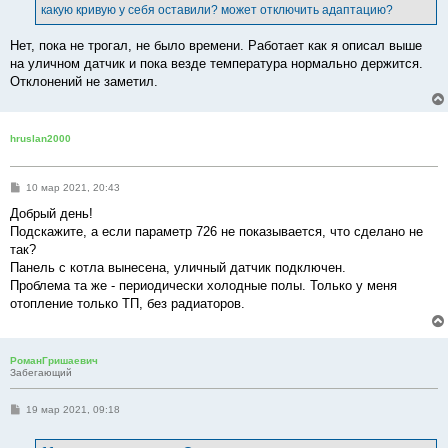
какую кривую у себя оставили? может отключить адаптацию?
Нет, пока не трогал, не было времени. Работает как я описал выше
на уличном датчик и пока везде температура нормально держится.
Отклонений не заметил.
hruslan2000
С
10 мар 2021, 20:43
о
о
Добрый день!
б
Подскажите, а если параметр 726 не показывается, что сделано не
щ
е
так?
н
Панель с котла вынесена, уличный датчик подключен.
и
е
Проблема та же - периодически холодные полы. Только у меня
отопление только ТП, без радиаторов.
РоманГришаевич
Забегающий
С
19 мар 2021, 09:18
о
о
б