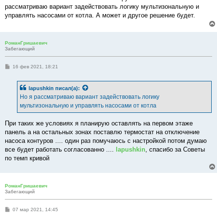
б
рассматриваю вариант задействовать логику мультизональную и
щ
е
управлять насосами от котла. А может и другое решение будет.
н
и
е
РоманГришаевич
Забегающий
С
16 фев 2021, 18:21
о
о
б
lapushkin
писал(а):
щ
е
Но я рассматриваю вариант задействовать логику
н
мультизональную и управлять насосами от котла
и
е
При таких же условиях я планирую оставлять на первом этаже
панель а на остальных зонах поставлю термостат на отключение
насоса контуров .... один раз помучаюсь с настройкой потом думаю
все будет работать согласованно ....
lapushkin
, спасибо за Советы
по темп кривой
РоманГришаевич
Забегающий
С
07 мар 2021, 14:45
о