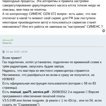
переходные процессы. Эта алгоритмы и правила настройки
саморегулирования циркуляционного насоса котла толком нигде не
описаны, мне пока не понятны.
А по контроллеру СИМЕНС OZW 672 вопрос: есть шанс, что они
отключат в какой то момент свой сервис для РФ (как поступили
некоторые производители авто) и пользоваться сервисом станет
невозможно? Или его работа не завязана на "настроение" СИМЕНС ?
Alexey33
Новичок
С
04 авг 2026, 16:00
о
о
Всем привет!
б
Газ подключен, котёл установлен, подключен по временной схеме к
щ
е
трём радиаторам, запускать будем завтра.
н
Надеюсь, что мастера из местного сервисцентра справятся.
и
е
Несомненно, что разобраться во всем и сразу не получится, но
НУЖНО!
Есть официальная инструкция пользователя (которая с 58 по 83
страницы).
Есть
manual_qaa75_service.pdf
- 20/08/2012 2-е издание  Версия
программного обеспечения печатной платы
V3.5.0-89 или более поздняя, (в реале с 1 по 42стр., или по 54, если
судить по "Содержанию").