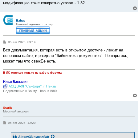
модификацию тоже конкретно указал - 1.32
Bahus
Главный администратор
С
05 авг 2026, 09:14
о
о
Вся документация, которая есть в открытом доступе - лежит на
б
основном сайте, в разделе "библиотека документов". Пошарьтесь,
щ
е
может там что свежЕе есть.
н
и
е
В ЛС отвечаю только по работе форума
Илья Бахталин
АСЦ BAXI "Санфорт". г. Пенза
Подключение к Зонту - bahus1980
Starik
Местный аксакал
С
05 авг 2026, 12:20
о
о
б
Alexey33
писал(а):
щ