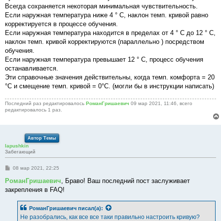
Всегда сохраняется некоторая минимальная чувствительность.
Если наружная температура ниже 4 ° C, наклон темп. кривой равно
корректируется в процессе обучения.
Если наружная температура находится в пределах от 4 ° C до 12 ° C,
наклон темп. кривой корректируются (параллельно ) посредством
обучения.
Если наружная температура превышает 12 ° C, процесс обучения
останавливается.
Эти справочные значения действительны, когда темп. комфорта = 20
°C и смещение темп. кривой = 0°C. (могли бы в инструкции написать)
Последний раз редактировалось
РоманГришаевич
09 мар 2021, 11:46, всего
редактировалось 1 раз.
Автор Темы
lapushkin
Забегающий
С
08 мар 2021, 22:25
о
о
РоманГришаевич
, Браво! Ваш последний пост заслуживает
б
закрепления в FAQ!
щ
е
н
РоманГришаевич
писал(а):
и
е
Не разобрались, как все все таки правильно настроить кривую?