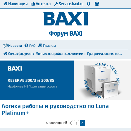
Навигация
Аптечка
Service.baxi.ru
Форум BAXI
Новости
FAQ
Правила
Список форумов
Монтаж, настройка, подключение
Программирование настроек
Логика работы и руководство по Luna
Platinum+
1
Пред.
50 сообщений
2