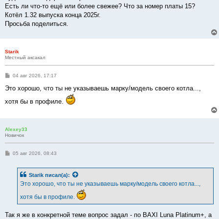
Есть ли что-то ещё или более свежее? Что за номер платы 15?
Котёл 1.32 выпуска конца 2025г.
Просьба поделиться.
Starik
Местный аксакал
С
04 авг 2026, 17:17
о
о
Это хорошо, что ты не указываешь марку/модель своего котла...,
б
щ
хотя бы в профиле.
е
н
и
е
Alexey33
Новичок
С
05 авг 2026, 08:43
о
о
б
Starik
писал(а):
щ
е
Это хорошо, что ты не указываешь марку/модель своего котла...,
н
и
хотя бы в профиле.
е
Так я же в конкретной теме вопрос задал - по BAXI Luna Platinum+, а