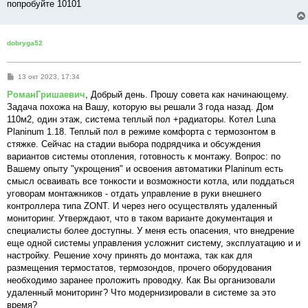
е
попробуйте 10101
dobryga52
С
13 окт 2023, 17:34
о
о
РоманГришаевич
, Добрый день. Прошу совета как начинающему.
б
Задача похожа на Вашу, которую вы решали 3 года назад. Дом
щ
е
110м2, один этаж, система теплый пол +радиаторы. Котел Luna
н
Planinum 1.18. Теплый пол в режиме комфорта с термозонтом в
и
е
стяжке. Сейчас на стадии выбора подрядчика и обсуждения
вариантов системы отопления, готовность к монтажу. Вопрос: по
Вашему опыту "укрощения" и освоения автоматики Planinum есть
смысл осваивать все тонкости и возможности котла, или поддаться
уговорам монтажников - отдать управление в руки внешнего
контроллера типа ZONT. И через него осуществлять удаленный
мониторинг. Утверждают, что в таком варианте документация и
специалисты более доступны. У меня есть опасения, что внедрение
еще одной системы управления усложнит систему, эксплуатацию и и
настройку. Решение хочу принять до монтажа, так как для
размещения термостатов, термозондов, прочего оборудования
необходимо заранее проложить проводку. Как Вы организовали
удаленный мониторинг? Что модернизировали в системе за это
время?