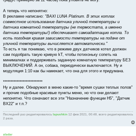
А теперь что непонятно:
В рекламке написано:
"BAXI LUNA Platinum. В этих котлах
совместное использование датчика уличной температуры и
датчика комнатной температуры (не термостата, а именно
датчика температуры!) обеспечивает самоадаптацию котла. То
есть погодная кривая зависимости температуры на подаче от
уличной температуры вычисляется автоматически."
То есть я так понимаю, что в режиме двух датчиков котел должен
сам подобрать такую кривую kT, чтобы потихоньку сопеть на
минималках и поддерживать заданную комнатную температуру БЕЗ
ВЫКЛЮЧЕНИЙ. А он, собака, периодически выключается. Ну и
модуляция 1:10 как бы намекает, что она для этого и придумана.
**************************
Ну и далее. Обнаружил в меню какие-то "время сушки теплых полов"
и прочие подобные красивые пункты меню, но что они делают
непонятно. Что означают все эти "Назначение функции H5", "Датчик
BX22" и т.п.?
Последний раз редактировалось
lapushkin
12 фев 2021, 00:48, всего редактировалось
2 раза.
aladar