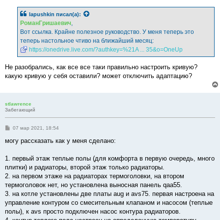
о
б
lapushkin
писал(а):
щ
е
РоманГришаевич
,
н
Вот ссылка. Крайне полезное руководство. У меня теперь это
и
е
теперь настольное чтиво на ближайший месяц:
https://onedrive.live.com/?authkey=%21A ... 35&o=OneUp
Не разобрались, как все все таки правильно настроить кривую?
какую кривую у себя оставили? может отключить адаптацию?
stlawrence
Забегающий
С
07 мар 2021, 18:54
о
о
могу рассказать как у меня сделано:
б
щ
е
1. первый этаж теплые полы (для комфорта в первую очередь, много
н
плитки) и радиаторы, второй этаж только радиаторы.
и
е
2. на первом этаже на радиаторах термоголовки, на втором
термоголовок нет, но установлена выносная панель qaa55.
3. на котле установлены две платы aug и avs75. первая настроена на
управление контуром со смесительным клапаном и насосом (теплые
полы), к avs просто подключен насос контура радиаторов.