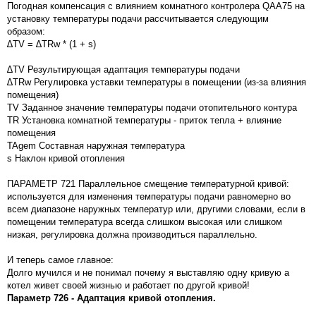
Погодная компенсация с влиянием комнатного контролера QAA75 на
установку температуры подачи рассчитывается следующим
образом:
∆TV = ∆TRw * (1 + s)
∆TV Результирующая адаптация температуры подачи
∆TRw Регулировка уставки температуры в помещении (из-за влияния
помещения)
TV Заданное значение температуры подачи отопительного контура
TR Установка комнатной температуры - приток тепла + влияние
помещения
TAgem Составная наружная температура
s Наклон кривой отопления
ПАРАМЕТР 721 Параллельное смещение температурной кривой:
используется для изменения температуры подачи равномерно во
всем диапазоне наружных температур или, другими словами, если в
помещении температура всегда слишком высокая или слишком
низкая, регулировка должна производиться параллельно.
И теперь самое главное:
Долго мучился и не понимал почему я выставляю одну кривую а
котел живет своей жизнью и работает по другой кривой!
Параметр 726 - Адаптация кривой отопления.