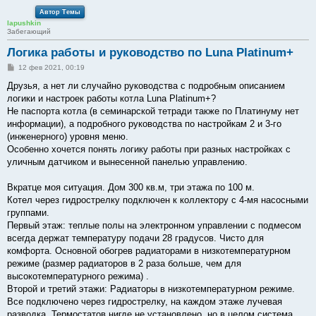
Автор Темы
lapushkin
Забегающий
Логика работы и руководство по Luna Platinum+
С
12 фев 2021, 00:19
о
о
Друзья, а нет ли случайно руководства с подробным описанием
б
логики и настроек работы котла Luna Platinum+?
щ
е
Не паспорта котла (в семинарской тетради также по Платинуму нет
н
информации), а подробного руководства по настройкам 2 и 3-го
и
е
(инженерного) уровня меню.
Особенно хочется понять логику работы при разных настройках с
уличным датчиком и вынесенной панелью управлению.
Вкратце моя ситуация. Дом 300 кв.м, три этажа по 100 м.
Котел через гидрострелку подключен к коллектору с 4-мя насосными
группами.
Первый этаж: теплые полы на электронном управлении с подмесом
всегда держат температуру подачи 28 градусов. Чисто для
комфорта. Основной обогрев радиаторами в низкотемпературном
режиме (размер радиаторов в 2 раза больше, чем для
высокотемпературного режима) .
Второй и третий этажи: Радиаторы в низкотемпературном режиме.
Все подключено через гидрострелку, на каждом этаже лучевая
разводка. Термостатов нигде не установлено, но в целом система