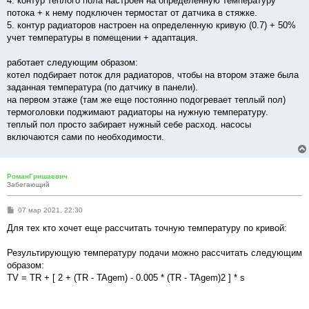
4. контур теплого пола настроен на определенную температуру
потока + к нему подключен термостат от датчика в стяжке.
5. контур радиаторов настроен на определенную кривую (0.7) + 50%
учет температуры в помещении + адаптация.
работает следующим образом:
котел подбирает поток для радиаторов, чтобы на втором этаже была
заданная температура (по датчику в панели).
на первом этаже (там же еще постоянно подогревает теплый пол)
термоголовки поджимают радиаторы на нужную температуру.
теплый пол просто забирает нужный себе расход. насосы
включаются сами по необходимости.
РоманГришаевич
Забегающий
С
07 мар 2021, 22:30
о
о
Для тех кто хочет еще рассчитать точную температуру по кривой:
б
щ
е
Результирующую температуру подачи можно рассчитать следующим
н
образом:
и
е
TV = TR + [ 2 + (TR - TAgem) - 0.005 * (TR - TAgem)2 ] * s