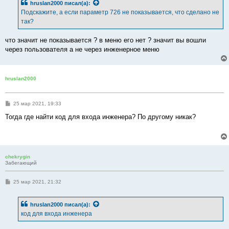
hruslan2000
писал(а):
щ
е
Подскажите, а если параметр 726 не показывается, что сделано не
н
так?
и
е
что значит не показывается ? в меню его нет ? значит вы вошли
через пользователя а не через инженерное меню
hruslan2000
С
25 мар 2021, 19:33
о
о
Тогда где найти код для входа инженера? По другому никак?
б
щ
е
н
и
е
chekrygin
Забегающий
С
25 мар 2021, 21:32
о
о
б
hruslan2000
писал(а):
щ
е
код для входа инженера
н
и