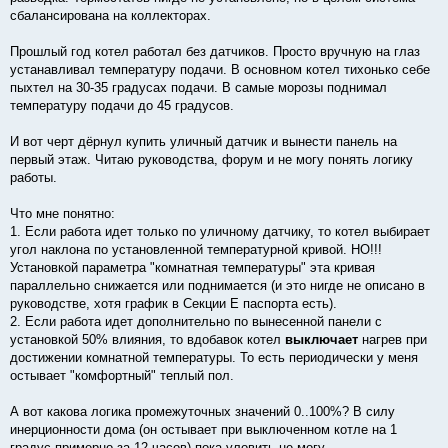
сбалансирована на коллекторах.
Прошлый год котел работал без датчиков. Просто вручную на глаз
устанавливал температуру подачи. В основном котел тихонько себе
пыхтел на 30-35 градусах подачи. В самые морозы поднимал
температуру подачи до 45 градусов.
И вот черт дёрнул купить уличный датчик и вынести панель на
первый этаж. Читаю руководства, форум и не могу понять логику
работы.
Что мне понятно:
1. Если работа идет только по уличному датчику, то котел выбирает
угол наклона по установленной температурной кривой. НО!!!
Установкой параметра "комнатная температуры" эта кривая
параллельно снижается или поднимается (и это нигде не описано в
руководстве, хотя график в Секции E паспорта есть).
2. Если работа идет дополнительно по вынесенной панели с
установкой 50% влияния, то вдобавок котел
выключает
нагрев при
достижении комнатной температуры. То есть периодически у меня
остывает "комфортный" теплый пол.
А вот какова логика промежуточных значений 0..100%? В силу
инерционности дома (он остывает при выключенном котле на 1
градус примерно за 12 часов) пока уловить не могу.