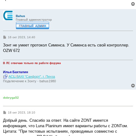
Bahus
Главный администратор
С
16 окт 2023, 14:40
о
о
Зонт не умеет протокол Сименса. У Сименса есть свой контроллер.
б
OZW 672
щ
е
н
и
В ЛС отвечаю только по работе форума
е
Илья Бахталин
АСЦ BAXI "Санфорт". г. Пенза
Подключение к Зонту - bahus1980
dobryga52
С
18 окт 2023, 18:10
о
о
Добрый день. Спасибо за ответ. На сайте ZONT имеется
б
информация, что Luna Planinum имеет варианты работы с ZONTом.
щ
е
Цитата: "При тестовых испытаниях, проводимых совместно с
н