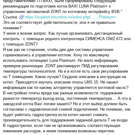
представителями ТП BAXI, были сформированы следующие
и
е
рекомендации по подготовке котла BAXI LUNA Platinum+ к
управлению автоматикой ZONT по котловому интерфейсу BSB."
Ссылка:
https://support.microline.ru/index.php/ ... _Platinum+
Это не соответствует действительности, или я не правильно
понимаю?
У меня и возник вопрос: Как лучше организовать дистанционный
контроль : с помощью родного контроллера СИМЕНСА OWZ 672 или
с помощью ZONT?
Я как раз не сторонник, чтобы две две системы управления
соревновались в управлении котлом. Хочу по максимуму
использовать потенциал Luna Planinum. Но мало информации,
примеров реализации. ZONT рекламирует ПИД регулирование
температуры теплоносителя. Но и в котле есть свое регулирование
по Т помещения. Какое лучше? Скудное описание в инструкции на
котел. Приходится изучать описание платы LMS 15. Не нашел
информации как по какому алгоритму управляется котловой насос?
В настройках платы вроде как разные возможности: подержание
разности температур выход-вход, постоянная температура.... А что в
заводской котла Baxi логике зашито? Но и этот выбор должен быть
согласован с гидравлической схемой подключения. Не понимаю, как
будет работать гидрострелка если котел начнет снижать
производительность для поддержания заданной дельта Т на входе.
В гидрострелки, если там не организовывать соответствующее
изменение расходов, в моем понимании возможны перетоки,