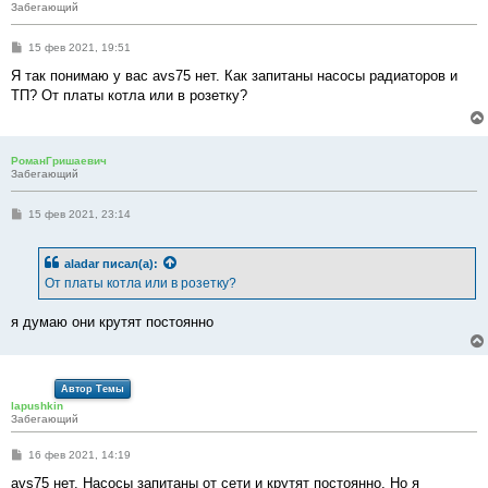
Забегающий
С
15 фев 2021, 19:51
о
о
Я так понимаю у вас avs75 нет. Как запитаны насосы радиаторов и
б
ТП? От платы котла или в розетку?
щ
е
н
и
е
РоманГришаевич
Забегающий
С
15 фев 2021, 23:14
о
о
б
aladar
писал(а):
щ
е
От платы котла или в розетку?
н
и
е
я думаю они крутят постоянно
Автор Темы
lapushkin
Забегающий
С
16 фев 2021, 14:19
о
о
avs75 нет. Насосы запитаны от сети и крутят постоянно. Но я