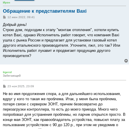
Ирэн
Обращение к представителям Baxi
С
12 июн 2022, 09:41
о
о
Добрый день!
б
Строю дом, подходим к этапу "монтаж отопления", хотели купить
щ
е
котел Baxi, однако Исполнитель работ говорит, что компания Baxi
н
ушла с рынка России и предлагает для установки газовый котел
и
е
другого итальянского производителя. Уточните, пжл, это так? Или
Исполнитель работ лукавит и продвигает продукцию другого
производителя?
tigerol
Забегающий
С
23 ноя 2025, 23:09
о
о
Не во имя продолжения спора, а для дальнейшего использования,
б
вдруг у кого то такая же проблема. Итак, у меня была проблема,
щ
е
потеря связи с сервером ЗОНТ, причем безвозвратно до
н
перезагрузки контроллера, то есть до моего приезда. Много чего
и
е
попробовал для устранения проблемы, но ларчик открылся просто. В
конце мая ЗОНТ, как правообладатель устройства, повысил плату за
пользование устройством с 90 до 120 р., при этом не уведомив о