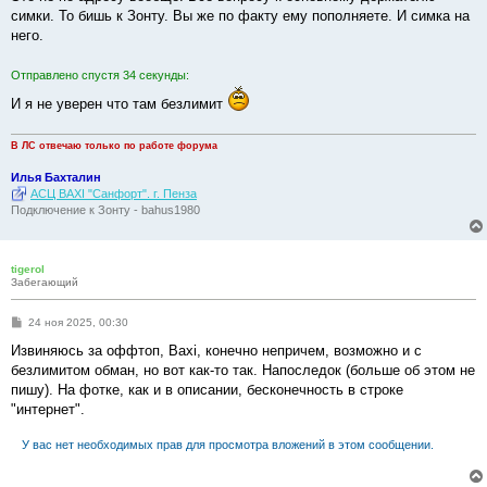
б
симки. То бишь к Зонту. Вы же по факту ему пополняете. И симка на
щ
е
него.
н
и
е
Отправлено спустя 34 секунды:
И я не уверен что там безлимит
В ЛС отвечаю только по работе форума
Илья Бахталин
АСЦ BAXI "Санфорт". г. Пенза
Подключение к Зонту - bahus1980
tigerol
Забегающий
С
24 ноя 2025, 00:30
о
о
Извиняюсь за оффтоп, Baxi, конечно непричем, возможно и с
б
безлимитом обман, но вот как-то так. Напоследок (больше об этом не
щ
е
пишу). На фотке, как и в описании, бесконечность в строке
н
"интернет".
и
е
У вас нет необходимых прав для просмотра вложений в этом сообщении.