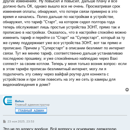
других изменениях. Ну повысил и повысил, дальше плачу и все
должно быть ОК, однако вышло все не очень. Просматривая срок
изменения оплаты, обнаружил, что потери связи примерно в это
время и начались. Полез дальше по настройкам в устройстве,
обнаружил, что тариф "Старт", на котором сидел полтора года
теперь обслуживает лишь простые устройства ЗОНТ, прямо так и
прописано в настройках. Оказалось, что в настройке спокойно можно
изменить тариф и перейти со "Старт" на "Суперстарт", который за ту
же сумму поддержиает уже все устройства ЗОНТ, вот так прямо и
прописано. Причем у "Суперстарт" в описании безлимит по интернет
связи. Тут же меняю тариф, соответственно дальше устанавливаю
последнюю прошивку, и уже спокойненько наблюдаю через Baxi
connect+ за своим котлом. Теперь у меня только возник вопрос- если
в этом тарифе прописан безлимитный интернет, могу ли я
подключить эту симку через вайфай роутер для коннекта с
устройством и при этом повесить на эту же сеть ip камеры для
видеонаблюдения в доме?
Bahus
Главный администратор
С
23 ноя 2025, 23:53
о
о
Это не по адресу вообще. Всё вопросу к основному держателю