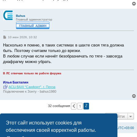
Bahus
Главный администратор
С
10 июн 2026, 10:32
о
о
Насколько я помню, в таких системах в шахте своя тяга должна
б
быть. Поэтому считаем только до врезки.
щ
е
В любом случае если начнёт безобразничать по тяге - завсегда
н
диафрагму можно убрать.
и
е
В ЛС отвечаю только по работе форума
Илья Бахталин
АСЦ BAXI "Санфорт". г. Пенза
Подключение к Зонту - bahus1980
1
Пред.
32 сообщения
2
Перейти
Этот сайт использует cookies для
Список форумов
С
в
я
з
а
т
ь
с
я
с
а
д
м
и
н
и
с
т
р
а
ц
и
е
й
Часовой пояс:
UTC+03:00
обеспечения своей корректной работы.