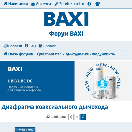
Навигация
Аптечка
Service.baxi.ru
Форум BAXI
Новости
FAQ
Правила
Список форумов
Проектный этап
Дымоудаление и воздухоприток
Диафрагма коаксиального дымохода
1
Пред.
32 сообщения
2
Автор Темы