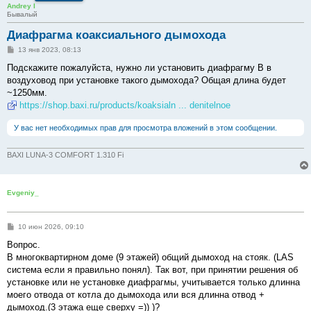
Andrey I
Бывалый
Диафрагма коаксиального дымохода
С
13 янв 2023, 08:13
о
о
Подскажите пожалуйста, нужно ли установить диафрагму В в
б
воздуховод при установке такого дымохода? Общая длина будет
щ
е
~1250мм.
н
https://shop.baxi.ru/products/koaksialn ... denitelnoe
и
е
У вас нет необходимых прав для просмотра вложений в этом сообщении.
BAXI LUNA-3 COMFORT 1.310 Fi
Evgeniy_
С
10 июн 2026, 09:10
о
о
Вопрос.
б
В многоквартирном доме (9 этажей) общий дымоход на стояк. (LAS
щ
е
система если я правильно понял). Так вот, при принятии решения об
н
установке или не установке диафрагмы, учитывается только длинна
и
е
моего отвода от котла до дымохода или вся длинна отвод +
дымоход.(3 этажа еще сверху =)) )?