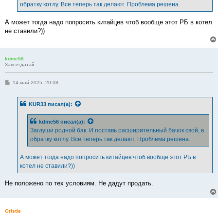
обратку котлу. Все теперь так делают. Проблема решена.
и
е
А может тогда надо попросить китайцев чтоб вообще этот РБ в котел
не ставили?))
kdme56
Завсегдатай
С
14 май 2025, 20:08
о
о
б
KUR33
писал(а):
щ
е
н
kdme56
писал(а):
и
е
Заглуши родной бак. И поставь расширительный бачок свой, в
обратку котлу. Все теперь так делают. Проблема решена.
А может тогда надо попросить китайцев чтоб вообще этот РБ в
котел не ставили?))
Не положено по тех условиям. Не дадут продать.
Gristle