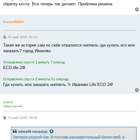
обратку котлу. Все теперь так делают. Проблема решена.
Алексей2602
С
03 май 2025, 01:13
о
о
Такая же история сам по себе отвалился ниппель где купить его или
б
заказать? город Иваново
щ
е
н
Отправлено спустя 1 минуту 7 секунд:
и
е
ECO life 24f
Отправлено спустя 2 минуты 51 секунду:
Где купить или заказать ниппель ?г Иваново Life ECO 24f
KUR33
Завсегдатай
С
03 май 2025, 08:54
о
о
б
kdme56
писал(а):
щ
е
Заглуши родной бак. И поставь расширительный бачок свой, в
н