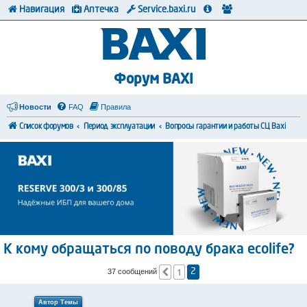
Навигация
Аптечка
Service.baxi.ru
Форум BAXI
Новости
FAQ
Правила
Список форумов
Период эксплуатации
Вопросы гарантии и работы СЦ Baxi
К кому обращаться по поводу брака ecolife?
1
Пред.
37 сообщений
2
Автор Темы