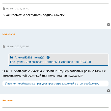
С
09 сен 2025, 16:49
о
о
А как грамотно заглушить родной бачок?
б
щ
е
н
и
е
Maksim48
С
28 сен 2025, 01:04
о
о
б
Алексей2602
писал(а):
щ
е
Где купить или заказать ниппель ?г Иваново Life ECO 24f
н
и
е
ОЗОН: Артикул: 2384219433 Фитинг штуцер золотник резьба М8х1 с
уплотнительной резинкой (ниппель клапан подкачки)
У вас нет необходимых прав для просмотра вложений в этом сообщении.
Евгения