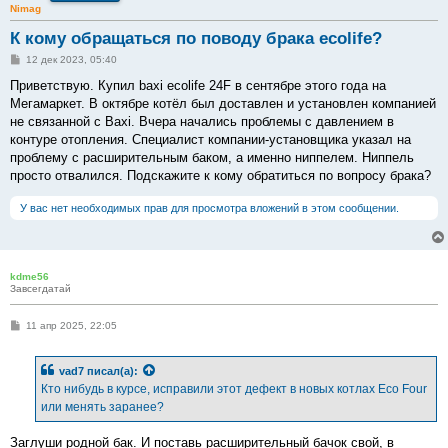
Nimag
К кому обращаться по поводу брака ecolife?
С
12 дек 2023, 05:40
о
о
Приветствую. Купил baxi ecolife 24F в сентябре этого года на
б
Мегамаркет. В октябре котёл был доставлен и установлен компанией
щ
е
не связанной с Baxi. Вчера начались проблемы с давлением в
н
контуре отопления. Специалист компании-установщика указал на
и
е
проблему с расширительным баком, а именно ниппелем. Ниппель
просто отвалился. Подскажите к кому обратиться по вопросу брака?
У вас нет необходимых прав для просмотра вложений в этом сообщении.
kdme56
Завсегдатай
С
11 апр 2025, 22:05
о
о
б
vad7
писал(а):
щ
е
Кто нибудь в курсе, исправили этот дефект в новых котлах Eco Four
н
или менять заранее?
и
е
Заглуши родной бак. И поставь расширительный бачок свой, в