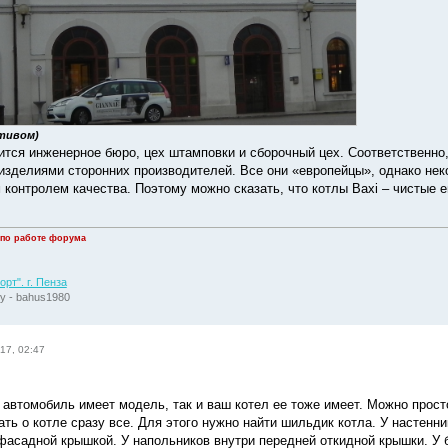
ктивом)
ится инженерное бюро, цех штамповки и сборочный цех. Соответственно, 
изделиями сторонних производителей. Все они «европейцы», однако неко
 контролем качества. Поэтому можно сказать, что котлы Baxi – чистые 
 по работе форума
рт". г. Пенза
у - bahus1980
17, 02:47
 автомобиль имеет модель, так и ваш котел ее тоже имеет. Можно прост
ть о котле сразу все. Для этого нужно найти шильдик котла. У настенни
фасадной крышкой. У напольников внутри передней откидной крышки. У б