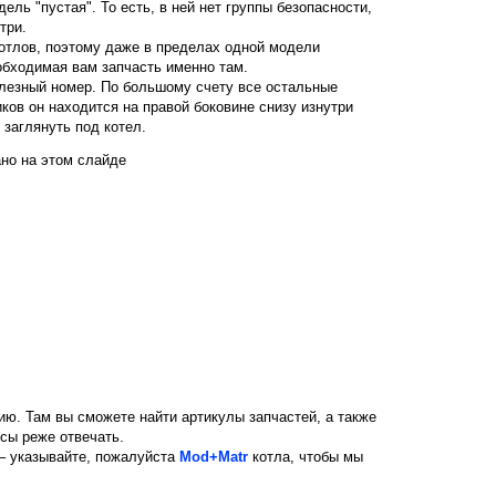
ель "пустая". То есть, в ней нет группы безопасности,
три.
тлов, поэтому даже в пределах одной модели
еобходимая вам запчасть именно там.
лезный номер. По большому счету все остальные
иков он находится на правой боковине снизу изнутри
 заглянуть под котел.
ано на этом слайде
ю. Там вы сможете найти артикулы запчастей, а также
сы реже отвечать.
 – указывайте, пожалуйста
Mod+Matr
котла, чтобы мы