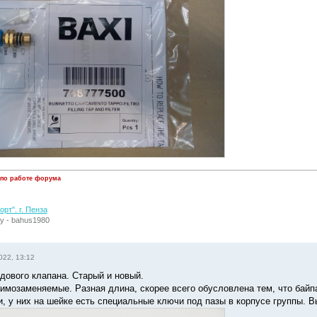
 по работе форума
рт". г. Пенза
у - bahus1980
022, 13:12
дового клапана. Старый и новый.
имозаменяемые. Разная длина, скорее всего обусловлена тем, что байп
, у них на шейке есть специальные ключи под пазы в корпусе группы. В