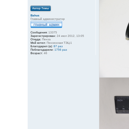
е
Автор Темы
Bahus
Главный администратор
Сообщения:
13375
Зарегистрирован:
24 июл 2012, 13:05
Откуда:
Пенза
Мой котел:
Пензенская ТЭЦ-1
Благодарил (а):
87 раз
Поблагодарили:
1756 раз
Возраст:
46