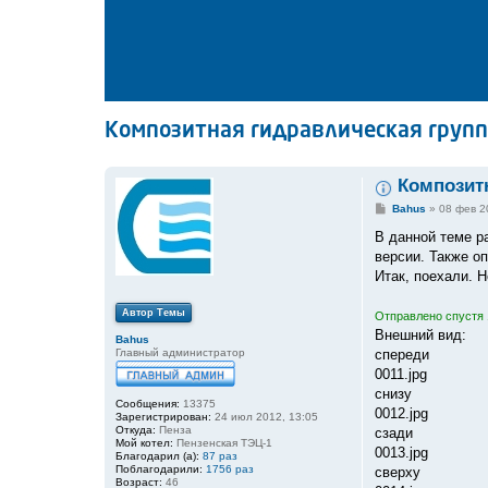
Композитная гидравлическая групп
Композитн
С
Bahus
»
08 фев 2
о
о
В данной теме р
б
версии. Также о
щ
е
Итак, поехали. Н
н
и
е
Автор Темы
Отправлено спустя 
Внешний вид:
Bahus
Главный администратор
спереди
0011.jpg
снизу
Сообщения:
13375
0012.jpg
Зарегистрирован:
24 июл 2012, 13:05
Откуда:
Пенза
сзади
Мой котел:
Пензенская ТЭЦ-1
0013.jpg
Благодарил (а):
87 раз
Поблагодарили:
1756 раз
сверху
Возраст:
46