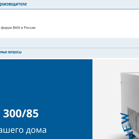
производителе
 форум BAXI в России
емые вопросы