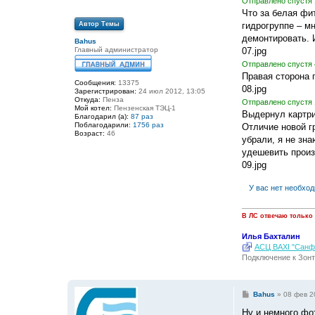
Отправлено спустя 
и
е
Что за белая фит
Автор Темы
гидрогруппе – мн
демонтировать. 
Bahus
Главный администратор
07.jpg
Отправлено спустя 
Правая сторона 
Сообщения:
13375
08.jpg
Зарегистрирован:
24 июл 2012, 13:05
Откуда:
Пенза
Отправлено спустя 
Мой котел:
Пензенская ТЭЦ-1
Выдернул картри
Благодарил (а):
87 раз
Поблагодарили:
1756 раз
Отличие новой г
Возраст:
46
убрали, я не зн
удешевить произ
09.jpg
У вас нет необхо
В ЛС отвечаю только
Илья Бахталин
АСЦ BAXI "Санфо
Подключение к Зонт
С
Bahus
»
08 фев 2
о
о
Ну и немного фот