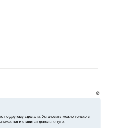
л
у
В
е
р
н
у
т
ас по-другому сделали. Установить можно только в
ь
с
ынимается и ставится довольно туго.
я