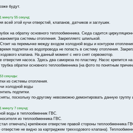
озже будут.
1 минуту 55 секунд:
я всей этой кучи отверстий, клапанов, датчиков и заглушек.
рубок на обратку основного теплообменника. Сюда садится циркуляционн
манометра системы отопления. Закрепляетс шпилькой.
. Стоит на перемычке между входом холодной воды и контуром отопления
время подпитки из водопровода не попасть в систему отопления. Закреплё
хходового клапана. На данный момент с него снят сервомотор.
е отверстия насоса. Здесь два самореза по пластику. Насос крепится на
 трубка обратки основного теплообменника (на фото по понятным причина
53 секунды:
тки из системы отопления.
ачи холодной воды
ентиль подпитки.
сняты, поскольку по-другому невозможно демонтировать данную группу 
1 минуту 7 секунд:
ной воды в теплообменник ГВС.
оносителя из теплообменника ГВС.
стал отмечать) крепёжное отверстие правой стороны теплообменника ГВ
е отверстие не видно за картриджем трехходового клапана). Теплообмен