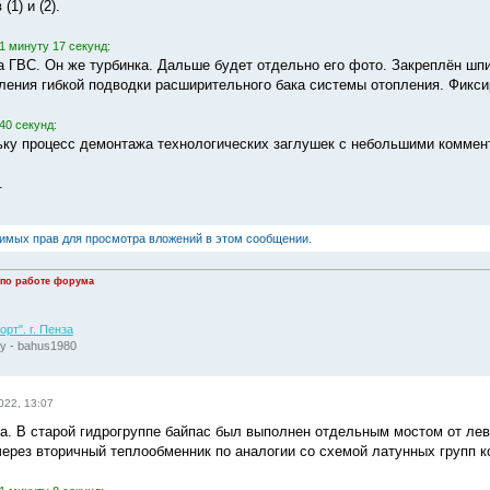
1) и (2).
1 минуту 17 секунд:
ка ГВС. Он же турбинка. Дальше будет отдельно его фото. Закреплён шп
пления гибкой подводки расширительного бака системы отопления. Фикси
40 секунд:
ку процесс демонтажа технологических заглушек с небольшими коммен
.
димых прав для просмотра вложений в этом сообщении.
 по работе форума
рт". г. Пенза
у - bahus1980
022, 13:07
а. В старой гидрогруппе байпас был выполнен отдельным мостом от лево
через вторичный теплообменник по аналогии со схемой латунных групп ко