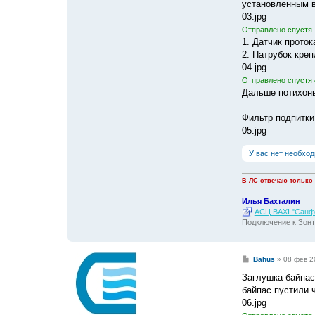
установленным в (
03.jpg
Отправлено спустя 
1. Датчик прото
2. Патрубок кре
04.jpg
Отправлено спустя 
Дальше потихонь
Фильтр подпитки
05.jpg
У вас нет необхо
В ЛС отвечаю только
Илья Бахталин
АСЦ BAXI "Санфо
Подключение к Зонт
С
Bahus
»
08 фев 2
о
о
Заглушка байпас
б
байпас пустили 
щ
е
06.jpg
н