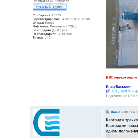
Главный администратор
Сообщения:
13375
Зарегистрирован:
24 июл 2012, 13:05
Откуда:
Пенза
Мой котел:
Пензенская ТЭЦ-1
Благодарил (а):
87 раз
Поблагодарили:
1756 раз
Возраст:
46
В ЛС отвечаю только
Илья Бахталин
АСЦ BAXI "Санфо
Подключение к Зонт
С
Bahus
»
08 фев 2
о
о
Картридж трёххо
б
Картриджи невза
щ
е
одном положении
н
и