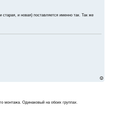
т
ь
с
я
старая, и новая) поставляется именно так. Так же
к
н
а
ч
а
л
у
В
е
р
н
у
т
го монтажа. Одинаковый на обоих группах.
ь
с
я
к
н
а
ч
а