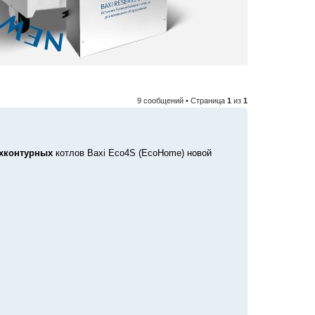
9 сообщений • Страница
1
из
1
хконтурных
котлов Baxi Eco4S (EcoHome) новой