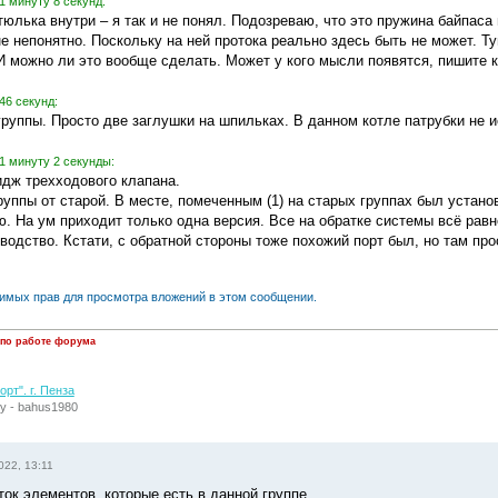
1 минуту 8 секунд:
юлька внутри – я так и не понял. Подозреваю, что это пружина байпаса 
е непонятно. Поскольку на ней протока реально здесь быть не может. Туп
И можно ли это вообще сделать. Может у кого мысли появятся, пишите 
46 секунд:
группы. Просто две заглушки на шпильках. В данном котле патрубки не 
1 минуту 2 секунды:
дж трехходового клапана.
руппы от старой. В месте, помеченным (1) на старых группах был устан
аю. На ум приходит только одна версия. Все на обратке системы всё ра
водство. Кстати, с обратной стороны тоже похожий порт был, но там про
димых прав для просмотра вложений в этом сообщении.
 по работе форума
рт". г. Пенза
у - bahus1980
022, 13:11
ок элементов, которые есть в данной группе.