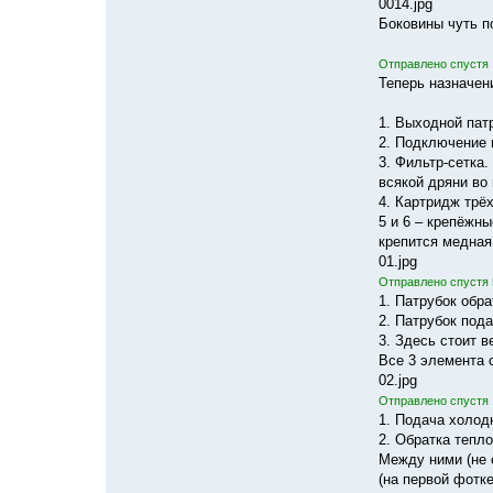
0014.jpg
Боковины чуть п
Отправлено спустя 
Теперь назначени
1. Выходной пат
2. Подключение 
3. Фильтр-сетка
всякой дряни во 
4. Картридж трё
5 и 6 – крепёжны
крепится медная
01.jpg
Отправлено спустя 
1. Патрубок обра
2. Патрубок под
3. Здесь стоит в
Все 3 элемента 
02.jpg
Отправлено спустя 
1. Подача холод
2. Обратка тепл
Между ними (не 
(на первой фотк