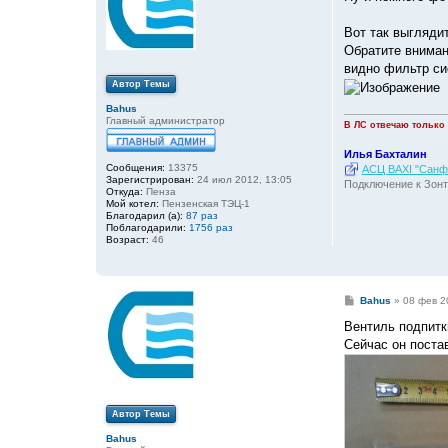
б
щ
е
Вот так выглядит
н
Обратите вниман
и
е
видно фильтр си
Автор Темы
Bahus
Главный администратор
В ЛС отвечаю только
Илья Бахталин
Сообщения:
13375
АСЦ BAXI "Санфо
Зарегистрирован:
24 июл 2012, 13:05
Подключение к Зонт
Откуда:
Пенза
Мой котел:
Пензенская ТЭЦ-1
Благодарил (а):
87 раз
Поблагодарили:
1756 раз
Возраст:
46
С
Bahus
»
08 фев 2
о
о
Вентиль подпитк
б
Сейчас он поста
щ
е
н
и
е
Автор Темы
Bahus