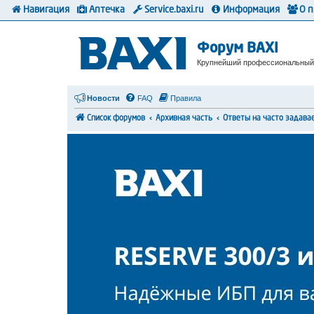
Навигация
Аптечка
Service.baxi.ru
Информация
О 
Форум BAXI
Крупнейший профессиональный
Новости
FAQ
Правила
Список форумов
Архивная часть
Ответы на часто задава