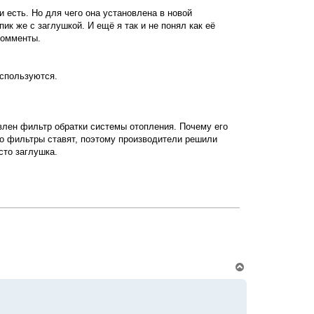
к
и есть. Но для чего она установлена в новой
н
ик же с заглушкой. И ещё я так и не понял как её
а
ч
комменты.
а
л
у
используются.
овлен фильтр обратки системы отопления. Почему его
вно фильтры ставят, поэтому производители решили
сто заглушка.
В
е
р
н
у