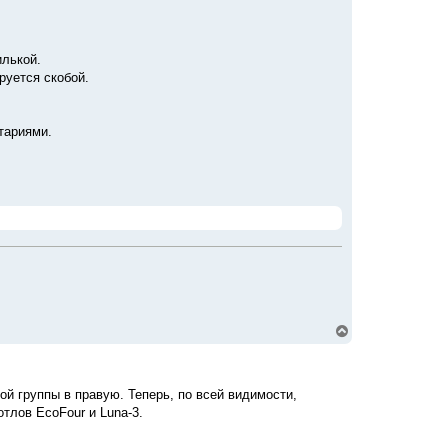
илькой.
руется скобой.
тариями.
В
е
р
н
у
й группы в правую. Теперь, по всей видимости,
т
тлов EcoFour и Luna-3.
ь
с
я