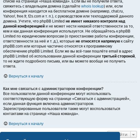
списке на странице «Наша команда». Если вы не получили ответа,
свяжитесь с владельцем домена (сделайте
whois lookup
) или, если
конференция находится на бесплатном домене (например, chat.ru,
Yahoo!, free.fr, f2s.com и т. п.), с руководством или техподдержкой данного
домена. Учтите, что phpBB Limited
не имеет никакого контроля над
данной конференцией
и не может нести никакой ответственности за то,
кем и как данная конференция используется. Не обращайтесь к phpBB
Limited по юридическим вопросам (о приостановке работы конференции,
ответственности за неё и т. д.), которые
не относятся напрямую
к сайту
phpBB.com или которые частично относятся к программному
обеспечению phpBB Limited. Если же вы всё-таки пошлёте email в адрес
phpBB Limited об использовании данной конференции
третьей стороной
,
то не ждите подробного письма, или вы можете вообще не получить
ответа.
Вернуться к началу
Как мне связаться с администратором конференции?
Все пользователи данной конференции могут использовать
соответствующую форму на странице «Связаться с администрацией»,
если данная функция включена администратором.
Зарегистрированные пользователи также могут воспользоваться
контактами на странице «Наша команда».
Вернуться к началу
Перейти