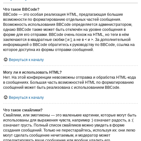
Что такое BBCode?
BBCode — это особая реализация HTML, предлагающая большие
возможности по форматированию отдельных частей сообщения.
Возможность использования BBCode определяется администратором,
однако BBCode также может быть отключён на уровне сообщения в
форме для его отправки. BBCode очень похож на HTML, но теги в нём
заключаются в квадратные скобки [ и ], а не в < и >. За дополнительной
информацией о BBCode обратитесь к руководству по BBCode, ссылка на
которое доступна из формы отправки сообщений.
Вернуться к началу
Могу ли я использовать HTML?
Нет. На этой конференции невозможны отправка и обработка HTML-кода
в сообщениях. Большая часть возможностей HTML по форматированию
сообщений может быть реализована с использованием BBCode.
Вернуться к началу
Что такое смайлики?
Смайлики, или эмотиконы — это маленькие картинки, которые могут быть
использованы для выражения чувств, например :) означает радость, а :(
означает грусть. Полный список смайликов можно увидеть в форме
создания сообщений. Только не перестарайтесь, используя их: они легко
могут сделать сообщение нечитаемым, и модератор может
отредактировать ваше сообщение или вообще удалить его.