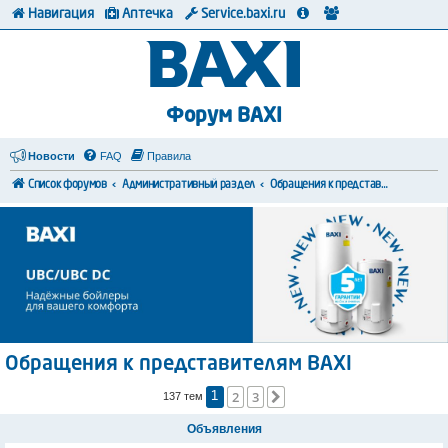
Навигация
Аптечка
Service.baxi.ru
Форум BAXI
Новости
FAQ
Правила
Список форумов
Административный раздел
Обращения к представителям BAXI
Обращения к представителям BAXI
2
3
След.
137 тем
1
Объявления