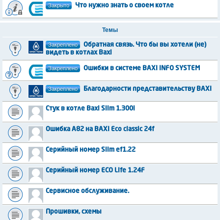
Закрыто
Что нужно знать о своем котле
Темы
Закреплено
Обратная связь. Что бы вы хотели (не)
видеть в котлах Baxi
Закреплено
Ошибки в системе BAXI INFO SYSTEM
Закреплено
Благодарности представительству BAXI
Стук в котле Baxi Slim 1.300i
Ошибка А82 на BAXI Eco classic 24f
Серийный номер Slim ef1.22
Серийный номер ECO Life 1.24F
Сервисное обслуживание.
Прошивки, схемы