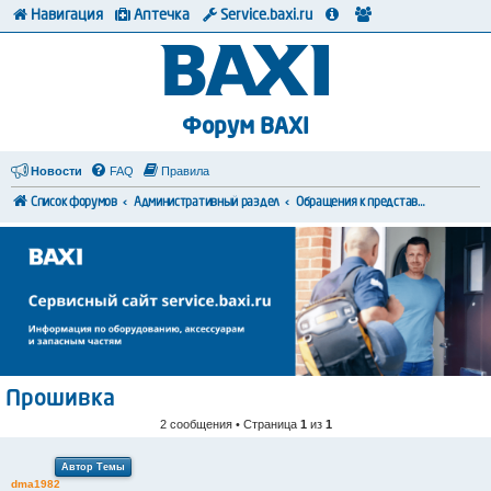
Навигация
Аптечка
Service.baxi.ru
Форум BAXI
Новости
FAQ
Правила
Список форумов
Административный раздел
Обращения к представителям BAXI
Прошивка
2 сообщения • Страница
1
из
1
Автор Темы
dma1982