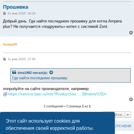
Прошивка
С
11 мар 2025, 16:34
о
о
Добрый день. Где найти последнюю прошивку для котла Ampera
б
plus? Не получается «подружить» котел с системой Zont.
щ
е
н
и
е
SantilaPK
С
11 мар 2025, 17:50
о
о
б
dma1982
писал(а):
щ
е
Где найти последнюю прошивку
н
и
е
попробуйте на сайте производителя, например:
https://service.baxi.ru/info?ProductSea ... 5Bname%5D=
2 сообщения • Страница
1
из
1
Перейти
Этот сайт использует cookies для
Список форумов
С
в
я
з
а
т
ь
с
я
с
а
д
м
и
н
и
с
т
р
а
ц
и
е
й
Часовой пояс:
UTC+03:00
обеспечения своей корректной работы.