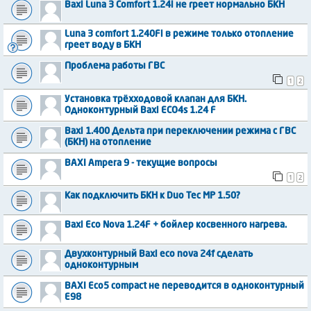
Baxi Luna 3 Comfort 1.24i не греет нормально БКН
Luna 3 comfort 1.240Fi в режиме только отопление
греет воду в БКН
Проблема работы ГВС
1
2
Установка трёхходовой клапан для БКН.
Одноконтурный Baxi ECO4s 1.24 F
Baxi 1.400 Дельта при переключении режима с ГВС
(БКН) на отопление
BAXI Ampera 9 - текущие вопросы
1
2
Как подключить БКН к Duo Tec MP 1.50?
Baxi Eco Nova 1.24F + бойлер косвенного нагрева.
Двухконтурный Baxi eco nova 24f сделать
одноконтурным
BAXI Eco5 compact не переводится в одноконтурный
E98