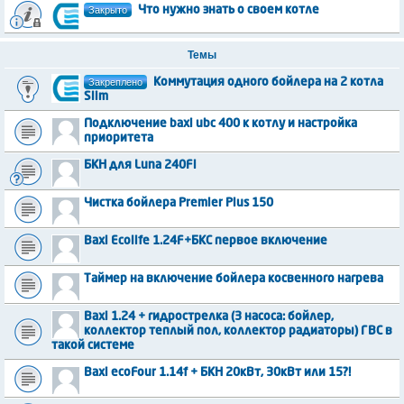
Закрыто
Что нужно знать о своем котле
Темы
Закреплено
Коммутация одного бойлера на 2 котла
Slim
Подключение baxi ubc 400 к котлу и настройка
приоритета
БКН для Luna 240Fi
Чистка бойлера Premier Plus 150
Baxi Ecolife 1.24F+БКС первое включение
Таймер на включение бойлера косвенного нагрева
Baxi 1.24 + гидрострелка (3 насоса: бойлер,
коллектор теплый пол, коллектор радиаторы) ГВС в
такой системе
Baxi ecoFour 1.14f + БКН 20кВт, 30кВт или 15?!