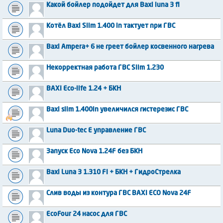
Какой бойлер подойдет для Baxi luna 3 fi
Котёл Baxi Slim 1.400 in тактует при ГВС
Baxi Ampera+ 6 не греет бойлер косвенного нагрева
Некорректная работа ГВС Slim 1.230
BAXI Eco-life 1.24 + БКН
Baxi slim 1.400in увеличился гистерезис ГВС
Luna Duo-tec E управление ГВС
Запуск Eco Nova 1.24F без БКН
Baxi Luna 3 1.310 FI + БКН + ГидроСтрелка
Слив воды из контура ГВС BAXI ECO Nova 24F
EcoFour 24 насос для ГВС