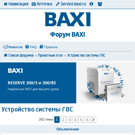
Навигация
Аптечка
Service.baxi.ru
Форум BAXI
Новости
FAQ
Правила
Список форумов
Проектный этап
Устройство системы ГВС
Устройство системы ГВС
2
3
4
5
6
След.
262 темы
1
Объявления