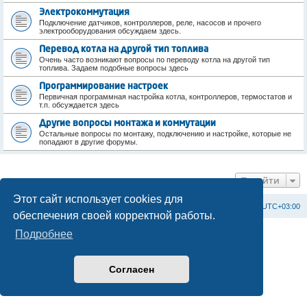
Электрокоммутация
Подключение датчиков, контроллеров, реле, насосов и прочего
электрооборудования обсуждаем здесь.
Перевод котла на другой тип топлива
Очень часто возникают вопросы по переводу котла на другой тип
топлива. Задаем подобные вопросы здесь
Программирование настроек
Первичная программная настройка котла, контроллеров, термостатов и
т.п. обсуждается здесь
Другие вопросы монтажа и коммутации
Остальные вопросы по монтажу, подключению и настройке, которые не
попадают в другие форумы.
Перейти
Этот сайт использует cookies для
Список форумов
С
в
я
з
а
т
ь
с
я
с
а
д
м
и
н
и
с
т
р
а
ц
и
е
й
Часовой пояс:
UTC+03:00
обеспечения своей корректной работы.
Создано на основе
phpBB
® Forum Software © phpBB Limited
Подробнее
Официальный сайт BAXI в России
Конфиденциальность
|
Правила
Согласен