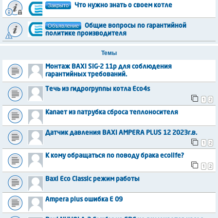
Закрыто
Что нужно знать о своем котле
Объявление
Общие вопросы по гарантийной
политике производителя
Темы
Монтаж BAXI SIG-2 11p для соблюдения
гарантийных требований.
Течь из гидрогруппы котла Eco4s
1
2
Капает из патрубка сброса теплоносителя
Датчик давления BAXI AMPERA PLUS 12 2023г.в.
1
2
К кому обращаться по поводу брака ecolife?
1
2
Baxi Eco Classic режим работы
Ampera plus ошибка Е 09