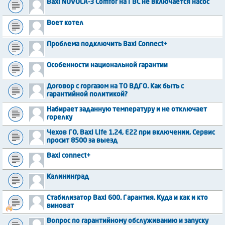
Baxi NUVOLA-3 Comfor на ГВС не включается насос
Воет котел
Проблема подключить Baxi Connect+
Особенности национальной гарантии
Договор с горгазом на ТО ВДГО. Как быть с
гарантийной политикой?
Набирает заданную температуру и не отключает
горелку
Чехов ГО, Baxi Life 1.24, E22 при включении, Сервис
просит 8500 за выезд
Baxi connect+
Калининград
Стабилизатор Baxi 600. Гарантия. Куда и как и кто
виноват
Вопрос по гарантийному обслуживанию и запуску