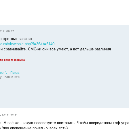
017, 09:47
онкретных зависит.
/forum/viewtopic.php?f=36&t=5140
и сравнивайте. СМС-ки они все умеют, а вот дальше различия
 по работе форума
рт". г. Пенза
у - bahus1980
р 2017, 22:11
л. А всё же - какую посоветуете поставить. Чтобы посредством тлф упр
.(про оповещение понял - у всех есть).