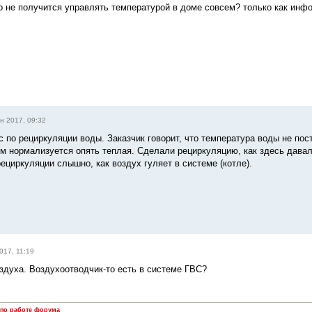
но не получится управлять температурой в доме совсем? только как инф
н 2017, 09:32
с по рециркуляции воды. Заказчик говорит, что температура воды не пос
ом нормализуется опять теплая. Сделали рециркуляцию, как здесь давал
рециркуляции слышно, как воздух гуляет в системе (котле).
017, 11:19
оздуха. Воздухоотводчик-то есть в системе ГВС?
 по работе форума