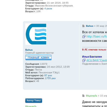
и
Зарегистрирован:
21 окт 2016, 18:55
е
Откуда:
Иваново-Вознесенская губерния.
Благодарил (а):
4 раза
Возраст:
106
С
Bahus
»
30 мар 2
о
о
Все от хотелок к
б
http://baxi.ru
щ
е
возможности сам
н
и
е
Bahus
В ЛС отвечаю только
Главный администратор
Илья Бахталин
АСЦ BAXI "Санфо
Подключение к Зонт
Сообщения:
13373
Зарегистрирован:
24 июл 2012, 13:05
Откуда:
Пенза
Мой котел:
Пензенская ТЭЦ-1
Благодарил (а):
87 раз
Поблагодарили:
1755 раз
Возраст:
46
С
ВѣреярЪ
»
10 ап
о
Автор Темы
о
Давно не заходи
б
температуру и пр
ВѣреярЪ
щ