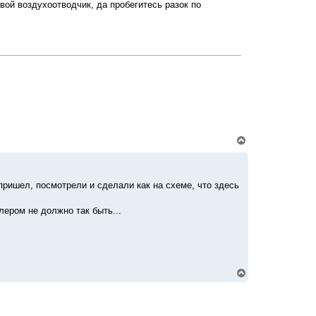
с
вой воздухоотводчик, да пробегитесь разок по
я
к
н
а
ч
а
л
у
В
е
р
н
у
пришел, посмотрели и сделали как на схеме, что здесь
т
ь
с
лером не должно так быть...
я
к
н
а
ч
а
В
л
е
у
р
н
у