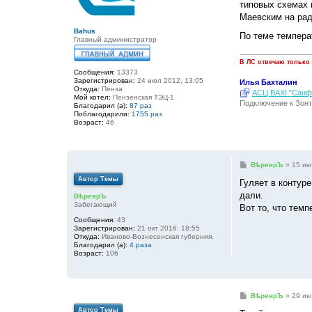
е
типовых схемах н
н
Маевским на рад
и
е
Bahus
По теме темпера
Главный администратор
В ЛС отвечаю только
Сообщения:
13373
Зарегистрирован:
24 июл 2012, 13:05
Илья Бахталин
Откуда:
Пенза
АСЦ BAXI "Санфо
Мой котел:
Пензенская ТЭЦ-1
Подключение к Зонт
Благодарил (а):
87 раз
Поблагодарили:
1755 раз
Возраст:
46
С
ВѣреярЪ
»
15 ию
о
Автор Темы
о
Гуляет в контур
б
дали.
ВѣреярЪ
щ
Забегающий
е
Вот то, что тем
н
Сообщения:
43
и
Зарегистрирован:
21 окт 2016, 18:55
е
Откуда:
Иваново-Вознесенская губерния.
Благодарил (а):
4 раза
Возраст:
106
С
ВѣреярЪ
»
29 ию
о
Автор Темы
о