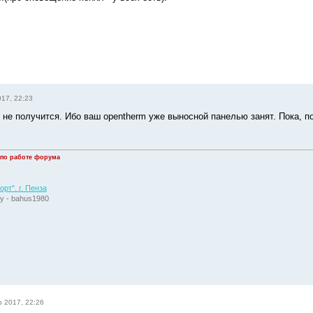
017, 22:23
 не получится. Ибо ваш opentherm уже выносной панелью занят. Пока, п
 по работе форума
рт". г. Пенза
у - bahus1980
р 2017, 22:26