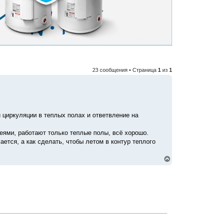
23 сообщения • Страница
1
из
1
 циркуляции в теплых полах и ответвление на
еями, работают только теплые полы, всё хорошо.
ется, а как сделать, чтобы летом в контур теплого
В
е
р
н
у
т
ь
с
я