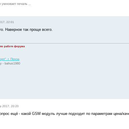
умножает печаль ...
017, 22:01
то. Наверное так проще всего.
 по работе форума
рт". г. Пенза
у - bahus1980
р 2017, 20:20
вопрос ещё - какой GSM модуль лучше подходит по параметрам цена/кач