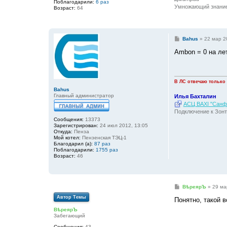
Поблагодарили:
6 раз
е
Умножающий знание 
Возраст:
64
С
Bahus
»
22 мар 2
о
о
Ambon = 0 на ле
б
щ
е
н
и
В ЛС отвечаю только
е
Bahus
Главный администратор
Илья Бахталин
АСЦ BAXI "Санфо
Подключение к Зонт
Сообщения:
13373
Зарегистрирован:
24 июл 2012, 13:05
Откуда:
Пенза
Мой котел:
Пензенская ТЭЦ-1
Благодарил (а):
87 раз
Поблагодарили:
1755 раз
Возраст:
46
С
ВѣреярЪ
»
29 ма
о
Автор Темы
о
Понятно, такой 
б
ВѣреярЪ
щ
Забегающий
е
н
Сообщения:
43