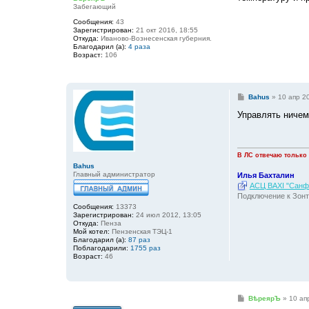
Забегающий
е
н
Сообщения:
43
и
Зарегистрирован:
21 окт 2016, 18:55
е
Откуда:
Иваново-Вознесенская губерния.
Благодарил (а):
4 раза
Возраст:
106
С
Bahus
»
10 апр 2
о
о
Управлять ничем
б
щ
е
н
и
В ЛС отвечаю только
е
Bahus
Главный администратор
Илья Бахталин
АСЦ BAXI "Санфо
Подключение к Зонт
Сообщения:
13373
Зарегистрирован:
24 июл 2012, 13:05
Откуда:
Пенза
Мой котел:
Пензенская ТЭЦ-1
Благодарил (а):
87 раз
Поблагодарили:
1755 раз
Возраст:
46
С
ВѣреярЪ
»
10 ап
о