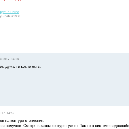
рт". г. Пенза
у - bahus1980
н 2017, 14:26
т, думал в котле есть.
017, 14:52
 он на контуре отопления.
лся получше. Смотря в каком контуре гуляет. Так-то в системе водоснаб