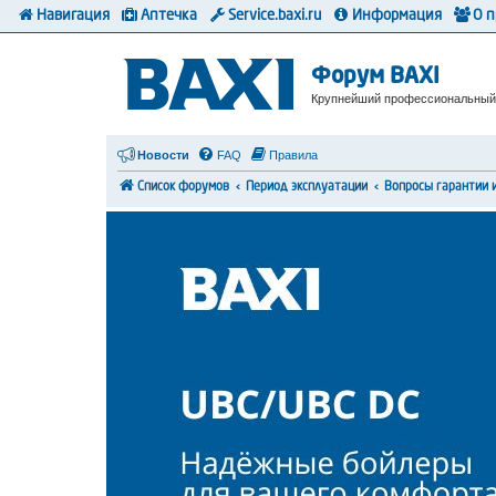
Навигация
Аптечка
Service.baxi.ru
Информация
О 
Форум BAXI
Крупнейший профессиональный
Новости
FAQ
Правила
Список форумов
Период эксплуатации
Вопросы гарантии 