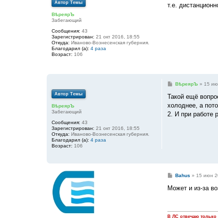
Автор Темы
о
т.е. дистанцион
б
ВѣреярЪ
щ
Забегающий
е
н
Сообщения:
43
и
Зарегистрирован:
21 окт 2016, 18:55
е
Откуда:
Иваново-Вознесенская губерния.
Благодарил (а):
4 раза
Возраст:
106
С
ВѣреярЪ
»
15 ию
о
Автор Темы
о
Такой ещё вопро
б
холоднее, а пот
ВѣреярЪ
щ
Забегающий
е
2. И при работе 
н
Сообщения:
43
и
Зарегистрирован:
21 окт 2016, 18:55
е
Откуда:
Иваново-Вознесенская губерния.
Благодарил (а):
4 раза
Возраст:
106
С
Bahus
»
15 июн 2
о
о
Может и из-за в
б
щ
е
н
и
В ЛС отвечаю только