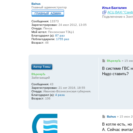
е
Bahus
Главный администратор
Илья Бахталин
АСЦ BAXI "Санфо
Подключение к Зонт
Сообщения:
13373
Зарегистрирован:
24 июл 2012, 13:05
Откуда:
Пенза
Мой котел:
Пензенская ТЭЦ-1
Благодарил (а):
87 раз
Поблагодарили:
1755 раз
Возраст:
46
С
ВѣреярЪ
»
15 ию
о
Автор Темы
о
В системе ГВС не
б
Надо ставить?
ВѣреярЪ
щ
Забегающий
е
н
Сообщения:
43
и
Зарегистрирован:
21 окт 2016, 18:55
е
Откуда:
Иваново-Вознесенская губерния.
Благодарил (а):
4 раза
Возраст:
106
С
Bahus
»
15 июн 2
о
о
В котле есть, но
б
А. Сейчас вчита
щ