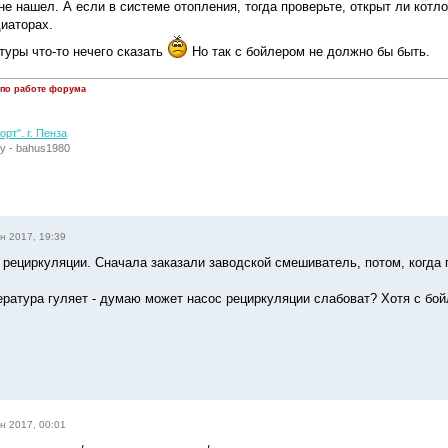
е нашел. А если в системе отопления, тогда проверьте, открыт ли котло
иаторах.
туры что-то нечего сказать
Но так с бойлером не должно бы быть.
 по работе форума
рт". г. Пенза
у - bahus1980
н 2017, 19:39
е рециркуляции. Сначала заказали заводской смешиватель, потом, когда 
пература гуляет - думаю может насос рециркуляции слабоват? Хотя с бой
н 2017, 00:01