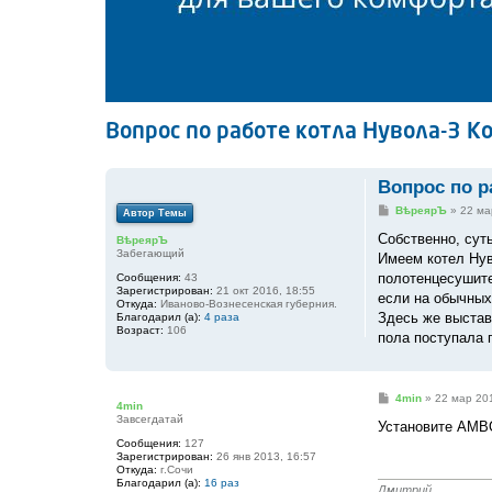
Вопрос по работе котла Нувола-3 
Вопрос по р
С
ВѣреярЪ
»
22 ма
Автор Темы
о
о
Собственно, сут
ВѣреярЪ
б
Забегающий
Имеем котел Нув
щ
е
полотенцесушит
Сообщения:
43
н
Зарегистрирован:
21 окт 2016, 18:55
если на обычных
и
Откуда:
Иваново-Вознесенская губерния.
е
Здесь же выстав
Благодарил (а):
4 раза
Возраст:
106
пола поступала 
С
4min
»
22 мар 201
4min
о
Завсегдатай
о
Установите AMBO
б
Сообщения:
127
щ
Зарегистрирован:
26 янв 2013, 16:57
е
Откуда:
г.Сочи
н
Благодарил (а):
16 раз
и
Дмитрий