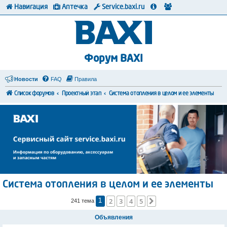
Навигация
Аптечка
Service.baxi.ru
Форум BAXI
Новости
FAQ
Правила
Список форумов
Проектный этап
Система отопления в целом и ее элементы
Система отопления в целом и ее элементы
2
3
4
5
След.
241 тема
1
Объявления