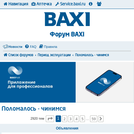
Навигация
Аптечка
Service.baxi.ru
Форум BAXI
Новости
FAQ
Правила
Список форумов
Период эксплуатации
Поломалось - чинимся
Поломалось - чинимся
Страница
1
из
59
2
3
4
5
59
След.
2920 тем
1
…
Объявления