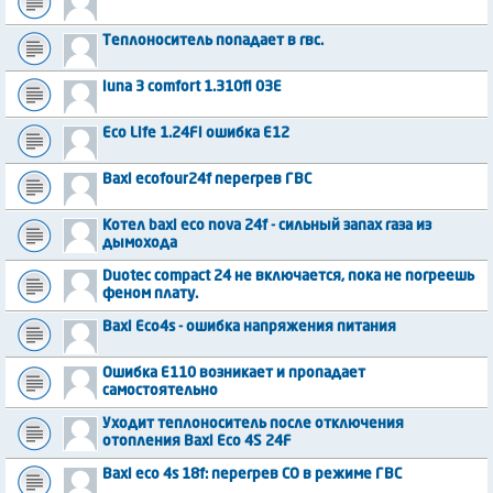
Теплоноситель попадает в гвс.
luna 3 comfort 1.310fi 03E
Eco Life 1.24Fi ошибка E12
Baxi ecofour24f перегрев ГВС
Котел baxi eco nova 24f - сильный запах газа из
дымохода
Duotec compact 24 не включается, пока не погреешь
феном плату.
Baxi Eco4s - ошибка напряжения питания
Ошибка E110 возникает и пропадает
самостоятельно
Уходит теплоноситель после отключения
отопления Baxi Eco 4S 24F
Baxi eco 4s 18f: перегрев СО в режиме ГВС