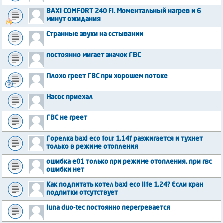
BAXI COMFORT 240 Fi. Моментальный нагрев и 6
минут ожидания
Странные звуки на остывании
постоянно мигает значок ГВС
Плохо греет ГВС при хорошем потоке
Насос приехал
ГВС не греет
Горелка baxi eco four 1.14f разжигается и тухнет
только в режиме отопления
ошибка e01 только при режиме отопления, при гвс
ошибки нет
Как подпитать котел baxi eco life 1.24? Если кран
подпитки отсутствует
luna duo-tec постоянно перегревается