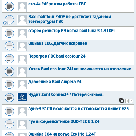
eco-4s 24f режим работы ГВС
Baxi mainfour 240F не достигает заданной
температуры ГВС
сгорел резистор R3 котла baxi luna 3 1.310Fi
Ошибка Е06. Датчик исправен
Перегрев ГВС baxi ecofour 24
Котел Baxi eco four 24f не включается на отопление
Давление а Baxi Ampera 24
Чудит Zont Connect+ / Потеря сигнала.
1
2
Луна-3 310fi включается и отключается пишет Е25
Гул в конденсатнике DUO-TEC E 1.24
Ошибка Е04 на котле Eco life 1.24F