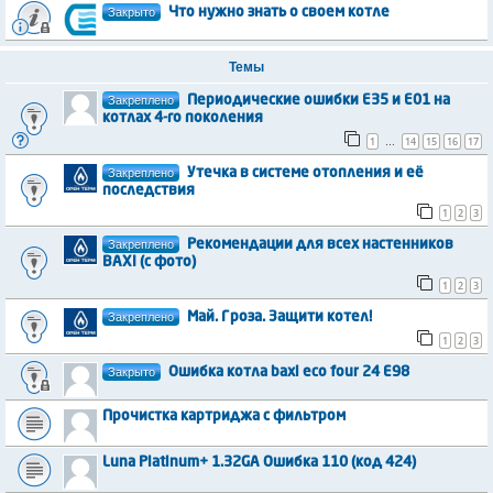
Закрыто
Что нужно знать о своем котле
Темы
Закреплено
Периодические ошибки Е35 и Е01 на
котлах 4-го поколения
1
14
15
16
17
…
Закреплено
Утечка в системе отопления и её
последствия
1
2
3
Закреплено
Рекомендации для всех настенников
BAXI (с фото)
1
2
3
Закреплено
Май. Гроза. Защити котел!
1
2
3
Закрыто
Ошибка котла baxi eco four 24 E98
Прочистка картриджа с фильтром
Luna Platinum+ 1.32GA Ошибка 110 (код 424)