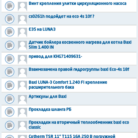
Винт крепления улитки циркуляционного насоса
cs0261h подойдет на eco 4s 10f ?
Е35 на LUNA3
Датчик бойлера косвенного нагрева для котла Baxi
Slim 1.400 iN
привод для KHG71409631-
Взаимозамена правой гидрогруппы baxi Eco-4s 18f
Baxi LUNA-3 Comfort 1.240 Fi крепление
расширительного бака
Артикулы для Baxi
Прокладка шланга РБ
Прокладки на вторичный теплообменник baxi eco
classic
Cotherm TSR 11" T115 16A 250 В погружной