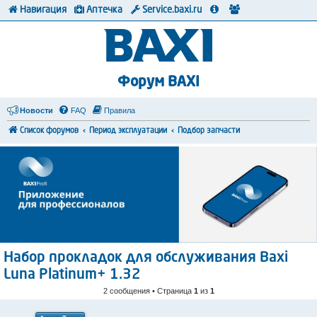
Навигация
Аптечка
Service.baxi.ru
Форум BAXI
Новости
FAQ
Правила
Список форумов
Период эксплуатации
Подбор запчасти
Набор прокладок для обслуживания Baxi
Luna Platinum+ 1.32
2 сообщения • Страница
1
из
1