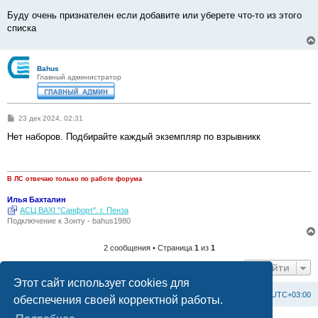
Буду очень признателен если добавите или уберете что-то из этого
списка
Bahus
Главный администратор
С
23 дек 2024, 02:31
о
о
Нет наборов. Подбирайте каждый экземпляр по взрывникк
б
щ
е
н
и
В ЛС отвечаю только по работе форума
е
Илья Бахталин
АСЦ BAXI "Санфорт". г. Пенза
Подключение к Зонту - bahus1980
2 сообщения • Страница
1
из
1
Перейти
Этот сайт использует cookies для
Список форумов
С
в
я
з
а
т
ь
с
я
с
а
д
м
и
н
и
с
т
р
а
ц
и
е
й
Часовой пояс:
UTC+03:00
обеспечения своей корректной работы.