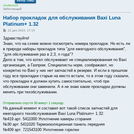
Автор Темы
vladtomsk
Забегающий
Набор прокладок для обслуживания Baxi Luna
Platinum+ 1.32
С
22 дек 2024, 17:15
о
о
Здравствуйте!
б
Знаю, что на схеме можно посмотреть номера прокладок. Но есть ли
щ
е
в природе наборы прокладок типа "для ежегодного обслуживания",
н
"для обслуживания раз в 2,3, n года"?
и
е
Дело в том, что котел обслуживает не специализированная по Baxi
организация, а Газпром. Специалисты норм, соображают, но
конкретно по Baxi у них нет запчастей в резерве. И если в прошлом
году все прокладки старые на место встали, то в этом году сказали,
что прокладки я должен купить самостоятельно, чтоб при
обслуживании они заменили. А я не знаю какие прокладки должны
менять при техобслуживании.
Отправлено спустя 30 минут 1 секунду:
На данный момент я составил вот такой список запчастей для
ежегодного техобслуживания Baxi Luna Platinum+ 1.32:
№419 арт. 5411000 Уплотнение камеры сгорания
№30 арт. 5411020 Термоизоляционная панель передняя
№409 арт. 721543100 Уплотнение горелки