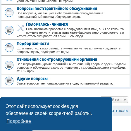
уполномоченными Сервис Центрами.
Вопросы постгарантийного обслуживания
Все вопросы, касающиеся обслуживания оборудования в
постгарантийный период обсуждаем здесь.
Поломалось - чинимся
Если возникла проблема с оборудованием Baxi, а Вы по какой-то
причине не хотите вызывать квалифицированного специалиста и
хотите отремонтироваться сами - Вам сюда.
Подбор запчасти
Если известно, какая запчасть нужна, но нет ее артикула - задавайте
вопросы здесь, подберем-отыщем.
Отношения с контролирующими органами
Вся бюрократия (кроме гарантийных отношений) собрана здесь. Задаем
вопросы и обсуждаем взаимоотношения с газоснабжающими службами,
МЧС и проч.
Другие вопросы
Здесь вопросы, не попадающие ни в одну из категорий раздела.
Перейти
Этот сайт использует cookies для
Список форумов
С
в
я
з
а
т
ь
с
я
с
а
д
м
и
н
и
с
т
р
а
ц
и
е
й
Часовой пояс:
UTC+03:00
обеспечения своей корректной работы.
Подробнее
Создано на основе
phpBB
® Forum Software © phpBB Limited
Официальный сайт BAXI в России