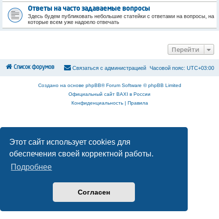
Ответы на часто задаваемые вопросы
Здесь будем публиковать небольшие статейки с ответами на вопросы, на
которые всем уже надоело отвечать
Перейти
Список форумов
С
в
я
з
а
т
ь
с
я
с
а
д
м
и
н
и
с
т
р
а
ц
и
е
й
Часовой пояс:
UTC+03:00
Создано на основе
phpBB
® Forum Software © phpBB Limited
Официальный сайт BAXI в России
Конфиденциальность
|
Правила
Этот сайт использует cookies для
обеспечения своей корректной работы.
Подробнее
Согласен