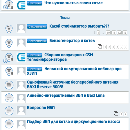
Закрыто
Что нужно знать о своем котле
Темы
Закреплено
Какой стабилизатор выбрать???
1
10
11
12
13
…
Закреплено
Бензогенератор и котел
1
2
3
4
5
6
Закрыто
Сборник популярных GSM
теплоинформаторов
Закрыто
Неплохой полуторачасовой вебинар про
УЗИП
Однофазный источник бесперебойного питания
BAXI Reserve 300/8
Линейно-интерактивный ИБП и Baxi Luna
Вопрос по ИБП
1
2
Подбор ИБП для котла и циркуляционного насоса