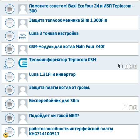
Помогите советом! Baxi EcoFour 24 и ИБП Teplocom -
300
Защита теплообменника Slim 1.300Fin
Luna 3 тонкая настройка
GSM-модуль для котла Main Four 240f
Теплоинформатор Teplocom GSM
1
2
3
Luna 1.31Fi и инвертор
Защита платы котла от грозы.
Бесперебойник для Slim
1
2
Подойдет ли такой ИБП?
работоспособность интерфейсной платы
KHG714100511