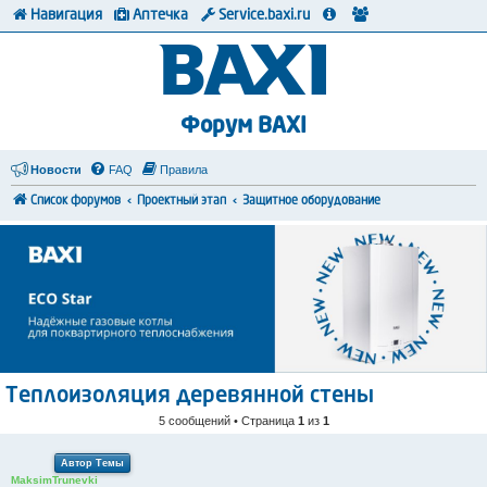
Навигация
Аптечка
Service.baxi.ru
Форум BAXI
Новости
FAQ
Правила
Список форумов
Проектный этап
Защитное оборудование
Теплоизоляция деревянной стены
5 сообщений • Страница
1
из
1
Автор Темы
MaksimTrunevki