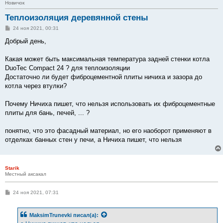
Новичок
Теплоизоляция деревянной стены
С
24 ноя 2021, 00:31
о
о
Добрый день,
б
щ
е
Какая может быть максимальная температура задней стенки котла
н
DuoTec Compact 24 ? для теплоизоляции
и
е
Достаточно ли будет фиброцементной плиты ничиха и зазора до
котла через втулки?
Почему Ничиха пишет, что нельзя использовать их фиброцементные
плиты для бань, печей, ... ?
понятно, что это фасадный материал, но его наоборот применяют в
отделках банных стен у печи, а Ничиха пишет, что нельзя
Starik
Местный аксакал
С
24 ноя 2021, 07:31
о
о
б
MaksimTrunevki
писал(а):
щ
е