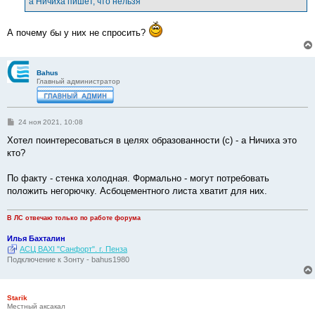
а Ничиха пишет, что нельзя
н
и
е
А почему бы у них не спросить?
Bahus
Главный администратор
С
24 ноя 2021, 10:08
о
о
Хотел поинтересоваться в целях образованности (с) - а Ничиха это
б
кто?
щ
е
н
По факту - стенка холодная. Формально - могут потребовать
и
е
положить негорючку. Асбоцементного листа хватит для них.
В ЛС отвечаю только по работе форума
Илья Бахталин
АСЦ BAXI "Санфорт". г. Пенза
Подключение к Зонту - bahus1980
Starik
Местный аксакал