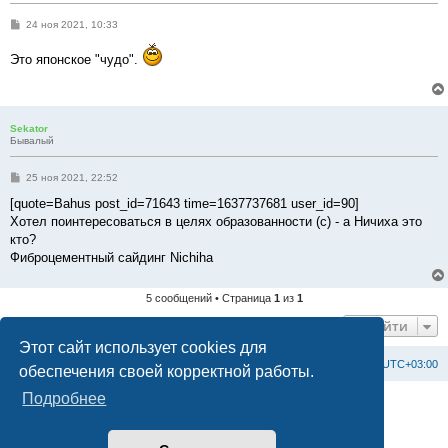
С
24 ноя 2021, 10:33
о
о
Это японское "чудо".
б
щ
е
н
и
е
Sekator
Бывалый
С
25 ноя 2021, 22:52
о
о
[quote=Bahus post_id=71643 time=1637737681 user_id=90]
б
Хотел поинтересоваться в целях образованности (с) - а Ничиха это
щ
е
кто?
н
Фиброцементный сайдинг Nichiha
и
е
5 сообщений • Страница
1
из
1
Перейти
Этот сайт использует cookies для
Список форумов
С
в
я
з
а
т
ь
с
я
с
а
д
м
и
н
и
с
т
р
а
ц
и
е
й
Часовой пояс:
UTC+03:00
обеспечения своей корректной работы.
Подробнее
Создано на основе
phpBB
® Forum Software © phpBB Limited
Официальный сайт BAXI в России
Конфиденциальность
|
Правила