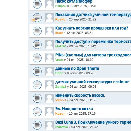
Насос котла экофор
Eklips2
»
12 окт 2025, 21:31
Показания датчика уличной температу
Rusl-L
»
26 апр 2025, 21:22
Как узнать версию прошывки или год?
lister
»
12 окт 2025, 03:31
Получить доступ к перемычке термостат
MukSV
»
09 окт 2025, 13:42
PINы (клеммы) для мотора трехходовог
Vrom
»
01 окт 2025, 10:10
данные по Open Therm
Denn
»
06 сен 2025, 09:26
датчик уличной температуры ecofoure
Zurab2
»
26 авг 2025, 09:03
Изменить скорость насоса.
VNG53
»
24 авг 2025, 11:17
Эл. Мощность котла
Kuzgn
»
10 авг 2025, 17:18
Baxi Luna 3. Подключение умного термо
realvava
»
04 авг 2025, 21:42