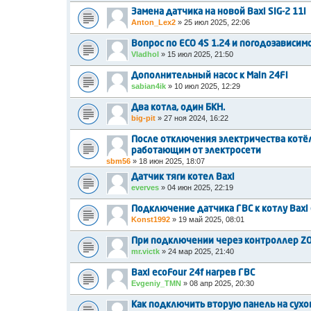
Замена датчика на новой Baxi SIG-2 11i
Anton_Lex2
»
25 июл 2025, 22:06
Вопрос по ECO 4S 1.24 и погодозависим
Vladhol
»
15 июл 2025, 21:50
Дополнительный насос к Main 24Fi
sabian4ik
»
10 июл 2025, 12:29
Два котла, один БКН.
big-pit
»
27 ноя 2024, 16:22
После отключения электричества котё
работающим от электросети
sbm56
»
18 июн 2025, 18:07
Датчик тяги котел Baxi
everves
»
04 июн 2025, 22:19
Подключение датчика ГВС к котлу Baxi e
Konst1992
»
19 май 2025, 08:01
При подключении через контроллер ZO
mr.victk
»
24 мар 2025, 21:40
Baxi ecoFour 24f нагрев ГВС
Evgeniy_TMN
»
08 апр 2025, 20:30
Как подключить вторую панель на сухом