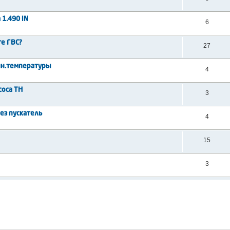
 1.490 iN
6
те ГВС?
27
чн.температуры
4
соса ТН
3
рез пускатель
4
15
3