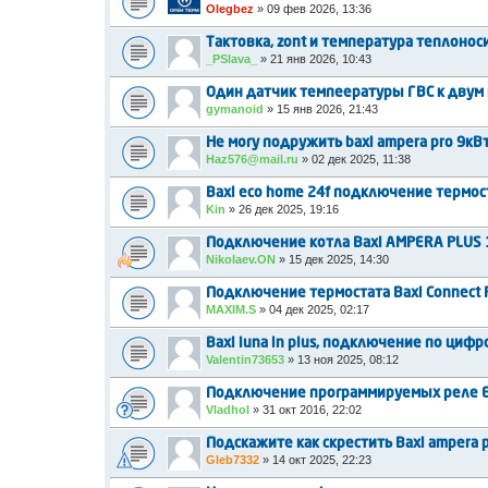
Olegbez
»
09 фев 2026, 13:36
Тактовка, zont и температура теплонос
_PSlava_
»
21 янв 2026, 10:43
Один датчик темпеературы ГВС к двум
gymanoid
»
15 янв 2026, 21:43
Не могу подружить baxi ampera pro 9кВт
Haz576@mail.ru
»
02 дек 2025, 11:38
Baxi eco home 24f подключение термос
Kin
»
26 дек 2025, 19:16
Подключение котла Baxi AMPERA PLUS 1
Nikolaev.ON
»
15 дек 2025, 14:30
Подключение термостата Baxi Connect RX
MAXIM.S
»
04 дек 2025, 02:17
Baxi luna in plus, подключение по циф
Valentin73653
»
13 ноя 2025, 08:12
Подключение программируемых реле E
Vladhol
»
31 окт 2016, 22:02
Подскажите как скрестить Baxi ampera 
Gleb7332
»
14 окт 2025, 22:23