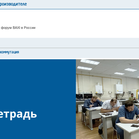
производителе
 форум BAXI в России
окоммутация