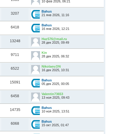
10 фев 2026, 06:21
Bahus
3207
21 янв 2026, 11:16
Bahus
6418
16 янв 2026, 12:21
Haz576@mail.ru
13248
28 дек 2025, 09:49
Kin
9711
28 дек 2025, 06:32
Nikolaev.ON
6522
16 дек 2025, 10:31
Bahus
15091
05 дек 2025, 00:05
Valentin73653
6458
13 ноя 2025, 09:43
Bahus
14735
10 ноя 2025, 13:51
Bahus
6068
15 окт 2025, 01:47