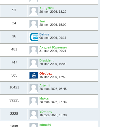
Andy7065
53
26 июн 2026, 13:22
Juri
24
20 июн 2026, 15:00
Bahus
36
06 июн 2026, 09:17
Андрей Юрьевич
481
31 мар 2026, 20:21
Dissident
747
29 мар 2026, 10:09
Olegbez
505
15 мар 2026, 12:52
Artemii
10421
26 фев 2026, 08:45
Makcs
39225
20 фев 2026, 18:43
YDmitriy
2228
16 фев 2026, 16:30
kdme56
1985