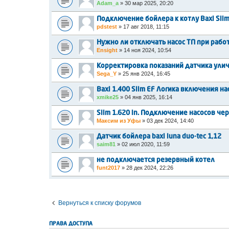
Adam_a
»
30 мар 2025, 20:20
Подключение бойлера к котлу Baxi Slim
pdstest
»
17 авг 2018, 11:15
Нужно ли отключать насос ТП при рабо
Ensight
»
14 ноя 2024, 10:54
Корректировка показаний датчика ули
Sega_Y
»
25 янв 2024, 16:45
Baxi 1.400 Slim EF Логика включения на
xmike25
»
04 янв 2025, 16:14
Slim 1.620 in. Подключение насосов че
Максим из Уфы
»
03 дек 2024, 14:40
Датчик бойлера baxi luna duo-tec 1,12
saim81
»
02 июл 2020, 11:59
не подключается резервный котел
funt2017
»
28 дек 2024, 22:26
Вернуться к списку форумов
ПРАВА ДОСТУПА