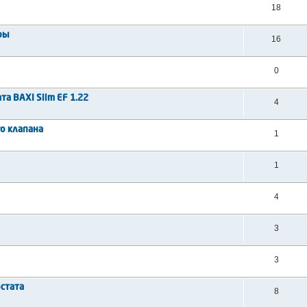
18
ры
16
0
а BAXI Slim EF 1.22
4
о клапана
1
1
4
3
3
стата
8