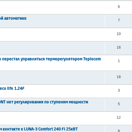
6
ой автоматике
7
10
16
л перестал управляться терморегулятором Teplocom
1
18
co life 1.24F
3
NT нет регулирования по ступеням мощности
5
12
 контакте к LUNA-3 Comfort 240 FI 25кВТ
8