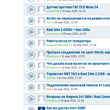
Датчик протока ГВС ECO Nova 24
Andy7065
»
20 июн 2026, 01:43
Котёл не переключается на режим ото
Juri
»
20 июн 2026, 11:44
Baxi slim 1.630in + бкн 100л
summaxer
»
05 июн 2026, 14:25
Работа котла от генератора
Андрей Юрьевич
»
29 мар 2026, 17:19
Пропало соединение по open therm, как
Dissident
»
11 мар 2026, 12:02
Что делать если на котле не включает
Dissident
»
15 мар 2026, 11:45
Термостат IMIT TA5 и Baxi Slim 2.230i - 
Artemii
»
02 янв 2026, 17:36
Подключение выноской панели от Luna 
Filli
»
25 мар 2016, 13:49
Вопросы по Ampera 14 / БКН / Baxi Conne
YDmitriy
»
15 фев 2026, 21:50
Как же достал этот ZONT