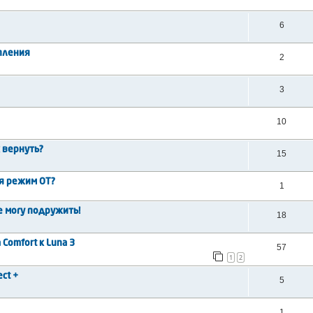
6
пления
2
3
10
 вернуть?
15
ся режим ОТ?
1
не могу подружить!
18
Comfort к Luna 3
57
1
2
ct +
5
1