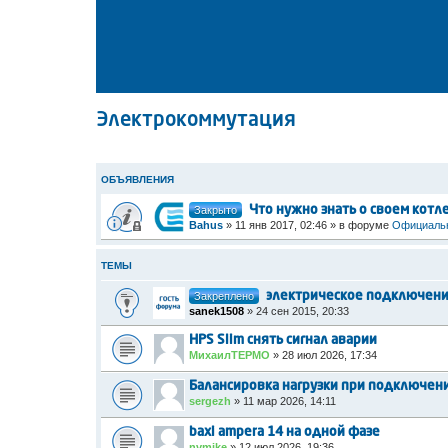
Электрокоммутация
ОБЪЯВЛЕНИЯ
Закрыто
Что нужно знать о своем котл
Bahus
»
11 янв 2017, 02:46
» в форуме
Официальн
ТЕМЫ
Закреплено
электрическое подключение
sanek1508
»
24 сен 2015, 20:33
HPS Slim снять сигнал аварии
МихаилТЕРМО
»
28 июл 2026, 17:34
Балансировка нагрузки при подключении
sergezh
»
11 мар 2026, 14:11
baxi ampera 14 на одной фазе
nvmike
»
12 июл 2026, 19:36