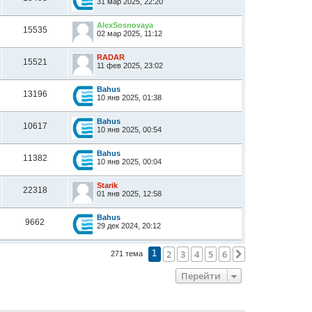
31 мар 2025, 22:20
AlexSosnovaya
15535
02 мар 2025, 11:12
RADAR
15521
11 фев 2025, 23:02
Bahus
13196
10 янв 2025, 01:38
Bahus
10617
10 янв 2025, 00:54
Bahus
11382
10 янв 2025, 00:04
Starik
22318
01 янв 2025, 12:58
Bahus
9662
29 дек 2024, 20:12
2
3
4
5
6
След.
271 тема
1
Перейти