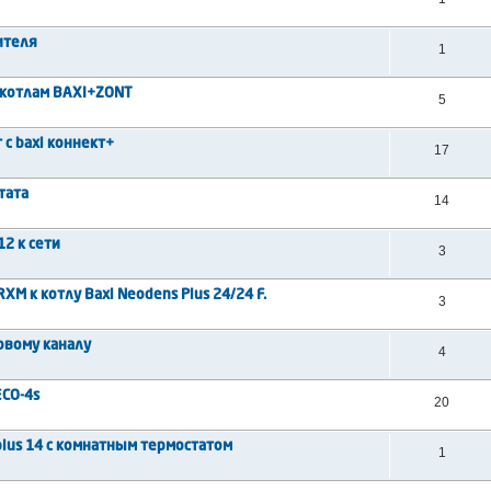
ителя
1
 котлам BAXI+ZONT
5
 с baxi коннект+
17
тата
14
2 к сети
3
M к котлу Baxi Neodens Plus 24/24 F.
3
ровому каналу
4
CO-4s
20
plus 14 с комнатным термостатом
1