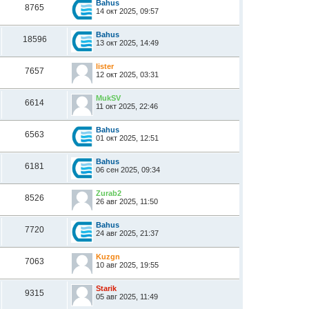
Bahus
8765
14 окт 2025, 09:57
Bahus
18596
13 окт 2025, 14:49
lister
7657
12 окт 2025, 03:31
MukSV
6614
11 окт 2025, 22:46
Bahus
6563
01 окт 2025, 12:51
Bahus
6181
06 сен 2025, 09:34
Zurab2
8526
26 авг 2025, 11:50
Bahus
7720
24 авг 2025, 21:37
Kuzgn
7063
10 авг 2025, 19:55
Starik
9315
05 авг 2025, 11:49