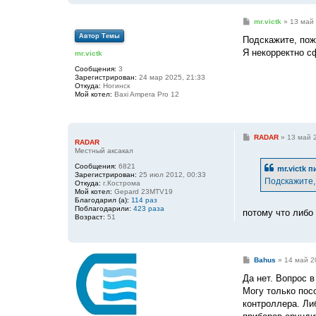
С
mr.victk
»
13 май 
о
Автор Темы
о
Подскажите, пож
б
Я некорректно с
mr.victk
щ
е
Сообщения:
3
н
Зарегистрирован:
24 мар 2025, 21:33
и
Откуда:
Ногинск
е
Мой котел:
Baxi Ampera Pro 12
С
RADAR
»
13 май 
RADAR
о
Местный аксакал
о
б
Сообщения:
6821
mr.victk
пи
щ
Зарегистрирован:
25 июл 2012, 00:33
е
Подскажите,
Откуда:
г.Кострома
н
Мой котел:
Gepard 23MTV19
и
Благодарил (а):
114 раз
е
Поблагодарили:
423 раза
потому что либо 
Возраст:
51
С
Bahus
»
14 май 2
о
о
Да нет. Вопрос в
б
Могу только посо
щ
е
контроллера. Ли
н