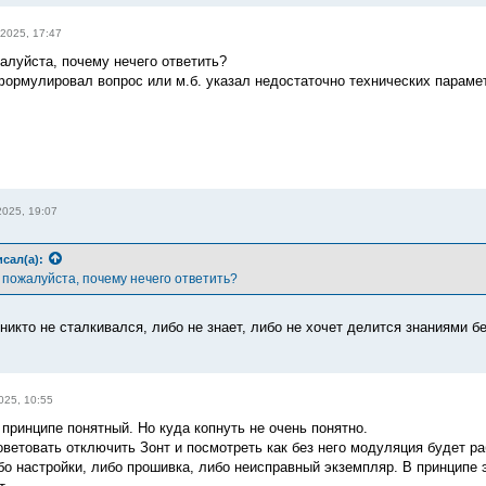
2025, 17:47
алуйста, почему нечего ответить?
формулировал вопрос или м.б. указал недостаточно технических параме
2025, 19:07
сал(а):
 пожалуйста, почему нечего ответить?
никто не сталкивался, либо не знает, либо не хочет делится знаниями б
025, 10:55
 принципе понятный. Но куда копнуть не очень понятно.
ветовать отключить Зонт и посмотреть как без него модуляция будет раб
бо настройки, либо прошивка, либо неисправный экземпляр. В принципе э