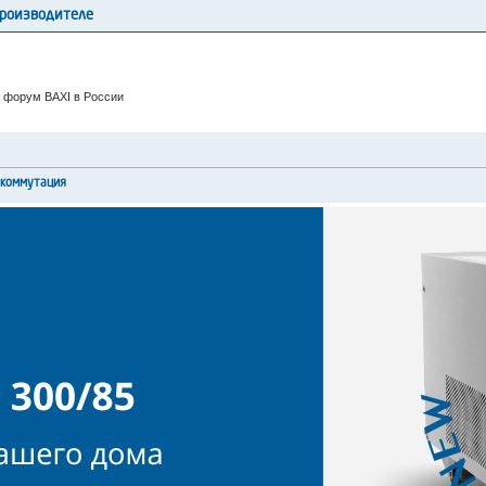
производителе
 форум BAXI в России
окоммутация