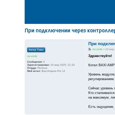
При подключении через контроллер
При подключ
С
mr.victk
»
24 мар 
Автор Темы
о
о
Здравствуйте!
mr.victk
б
щ
Сообщения:
3
е
Котел BAXI AMPE
Зарегистрирован:
24 мар 2025, 21:33
н
Откуда:
Ногинск
и
Мой котел:
Baxi Ampera Pro 12
е
Уровень модуляц
регулированием.
Сейчас уровень 
Кто сталкивался
на максимум, ли
Есть ощущение, 