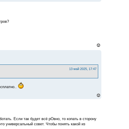
е
р
н
у
т
тров?
ь
с
я
к
н
а
В
ч
е
а
р
л
н
у
у
т
ь
13 май 2025, 17:47
с
я
к
н
есплатно..
а
ч
В
а
е
л
р
у
н
у
т
отать. Если так будет всё рОвно, то копать в сторону
ь
с
то универсальный совет. Чтобы понять какой из
я