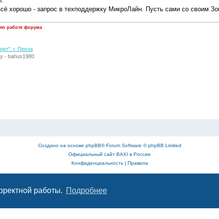
т.
всё хорошо - запрос в техподдержку МикроЛайн. Пусть сами со своим Зо
 по работе форума
рт". г. Пенза
у - bahus1980
Создано на основе
phpBB
® Forum Software © phpBB Limited
Официальный сайт BAXI в России
Конфиденциальность
|
Правила
орректной работы.
Подробнее