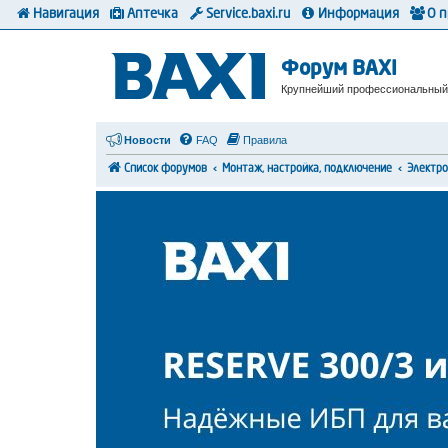
Навигация
Аптечка
Service.baxi.ru
Информация
О 
Форум BAXI
Крупнейший профессиональный
Новости
FAQ
Правила
Список форумов
Монтаж, настройка, подключение
Электр