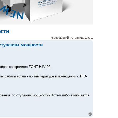
ости
6 сообщений • Страница
1
из
1
 ступеням мощности
через контроллер ZONT H1V 02.
м работы котла - по температуре в помещении с PID-
рования по ступеням мощности? Котел либо включается
В
е