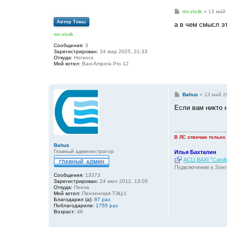
С
mr.victk
»
13 май 
о
Автор Темы
о
а в чем смысл э
б
mr.victk
щ
е
Сообщения:
3
н
Зарегистрирован:
24 мар 2025, 21:33
и
Откуда:
Ногинск
е
Мой котел:
Baxi Ampera Pro 12
С
Bahus
»
13 май 2
о
о
Если вам никто н
б
щ
е
н
и
В ЛС отвечаю только
е
Bahus
Главный администратор
Илья Бахталин
АСЦ BAXI "Санфо
Подключение к Зонт
Сообщения:
13373
Зарегистрирован:
24 июл 2012, 13:05
Откуда:
Пенза
Мой котел:
Пензенская ТЭЦ-1
Благодарил (а):
87 раз
Поблагодарили:
1755 раз
Возраст:
46