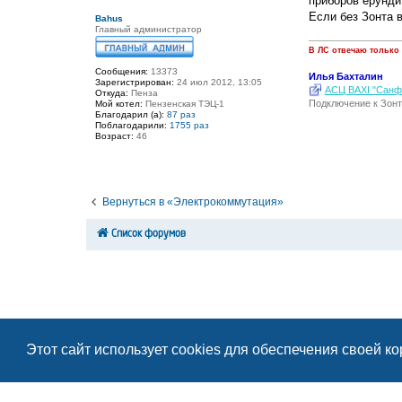
приборов ерунди
и
е
Если без Зонта 
Bahus
Главный администратор
В ЛС отвечаю только
Сообщения:
13373
Илья Бахталин
Зарегистрирован:
24 июл 2012, 13:05
АСЦ BAXI "Санфо
Откуда:
Пенза
Подключение к Зонт
Мой котел:
Пензенская ТЭЦ-1
Благодарил (а):
87 раз
Поблагодарили:
1755 раз
Возраст:
46
Вернуться в «Электрокоммутация»
Список форумов
Этот сайт использует cookies для обеспечения своей к