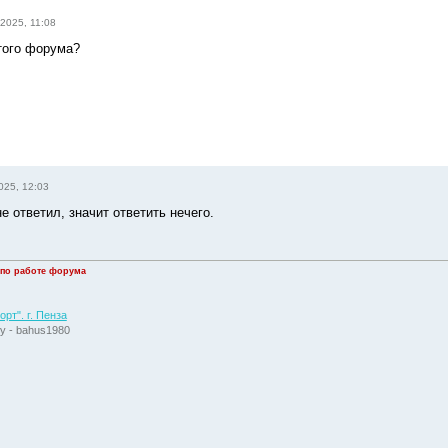
2025, 11:08
того форума?
025, 12:03
е ответил, значит ответить нечего.
 по работе форума
рт". г. Пенза
у - bahus1980