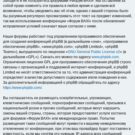
заходите и не пользуйтесь форумами «Форум BAXI». Мы оставляем за
собой право изменять эти правила в любое время и сделаем всё
возможное, чтобы уведомить вас об этом, однако с вашей стороны было
бы разумным регулярно просматривать этот текст на предмет изменений,
так как использование конференции «Форум BAXI» после обновления/
исправления условий означает ваше согласие с ними.
Наши форумы работают под управлением программного обеспечения
для создания конференций phpBB (в дальнейшем «они», «программное
обеспечение phpBB», «www.phpbb.com», «phpBB Limited», «phpBB
Teams»), выпущенного по лицензии «
GNU General Public License v2
» (в
дальнейшем «GPL»). Скачать его можно по адресу
www.phpbb.com
.
Ограничения лицензии GPL для программного обеспечения phpBB строго
связаны с организацией и поддержкой интернет-конференций, и phpBB
Limited не несёт ответственности за то, что администрация конференций
определяет в качестве допустимого содержания и/или поведения в них.
За дополнительной информацией о phpBB обращайтесь по адресу
https://www.phpbb.com/
.
Вы соглашаетесь не размещать оскорбительных, угрожающих,
клеветнических сообщений, порнографических сообщений, призывов к
национальной розни и прочих сообщений, которые могут нарушить
законы вашей страны, страны, которая предоставляет услуги хостинга
для форумов «Форум BAXI» или международное право. Попытки
размещения таких сообщений могут привести к вашему немедленному
отключению от конференции, при этом ваш провайдер будет поставлен в
известность, если мы сочтём это нужным. IP-адреса всех сообщений