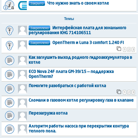
Закрыто
Что нужно знать о своем котле
Темы
Закреплено
Интерфейсная плата для зонального
регулирования KHG 714106511
Закреплено
OpenTherm и Luna 3 comfort 1.240 FI
1
2
3
Как заглушить выход родного гидроаккумулятора в
котле
ECO Nova 24F плата GM-39/15 — поддержка
OpenTherm?
Помогите разобраться с работой котла
1
2
3
Сломали в газовом котле регулировку газа в клапане
Перезагрузка котла
Алгоритм работы насоса при перекрытии контура
теплого пола.