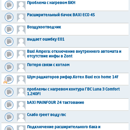
Проблема с нагревом БКН
Расширительный бачок BAXI ECO 4S
Воздухоотводчик
выдает ошибку Е01
Baxi Ampera: отключение внутреннего автомата и
отсутствие инфы в Zont
Потеря связи с котлом
Шум радиаторов рифар.Котел Baxi eco home 14f
проблемы с нагревом контура ГВС Luna 3 Comfort
1.240Fi
bAXI MAINFOUR 24 тактование
Слабо греет воду гвс
Подключение расширительного бака и