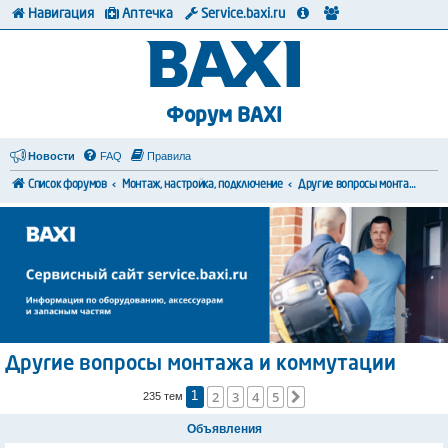
Навигация
Аптечка
Service.baxi.ru
Форум BAXI
Новости
FAQ
Правила
Список форумов
Монтаж, настройка, подключение
Другие вопросы монтажа и коммутации
Другие вопросы монтажа и коммутации
2
3
4
5
След.
235 тем
1
Объявления