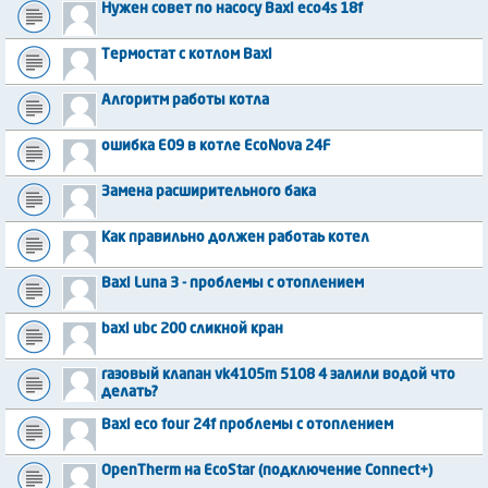
Нужен совет по насосу Baxi eco4s 18f
Термостат с котлом Baxi
Алгоритм работы котла
ошибка E09 в котле EcoNova 24F
Замена расширительного бака
Как правильно должен работаь котел
Baxi Luna 3 - проблемы с отоплением
baxi ubc 200 сликной кран
газовый клапан vk4105m 5108 4 залили водой что
делать?
Baxi eco four 24f проблемы с отоплением
OpenTherm на EcoStar (подключение Connect+)