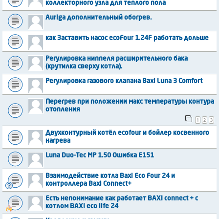
коллекторного узла для теплого пола
Auriga дополнительный обогрев.
как Заставить насос ecoFour 1.24F работать дольше
Регулировка ниппеля расширительного бака
(крутилка сверху котла).
Регулировка газового клапана Baxi Luna 3 Comfort
Перегрев при положении макс температуры контура
отопления
1
2
3
Двухконтурный котёл ecofour и бойлер косвенного
нагрева
Luna Duo-Tec MP 1.50 Ошибка Е151
Взаимодействие котла Baxi Eco Four 24 и
контроллера Baxi Connect+
Есть непонимание как работает BAXI connect + с
котлом BAXI eco life 24