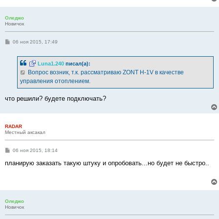
Оледжо
Новичок
С
06 ноя 2015, 17:49
о
о
б
Luna1.240
писал(а):
щ
е
Вопрос возник, т.к. рассматриваю ZONT H-1V в качестве
н
управления отоплением.
и
е
что решили? будете подключать?
RADAR
Местный аксакал
С
06 ноя 2015, 18:14
о
о
планирую заказать такую штуку и опробовать...но будет не быстро..
б
щ
е
н
и
е
Оледжо
Новичок