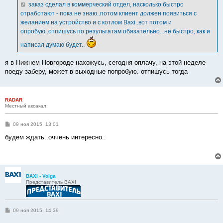
е
заказ сделал в коммерческий отдел, насколько быстро
н
отработают - пока не знаю..потом клиент должен появиться с
и
е
желанием на устройство и с котлом Baxi..вот потом и
опробую..отпишусь по результатам обязательно...не быстро, как и
написал думаю будет..
я в Нижнем Новгороде нахожусь, сегодня оплачу, на этой неделе
поеду заберу, может в выходные попробую. отпишусь тогда
RADAR
Местный аксакал
С
09 ноя 2015, 13:01
о
о
будем ждать..оччень интересно..
б
щ
е
н
и
е
BAXI - Volga
Представитель BAXI
С
09 ноя 2015, 14:39
о
о