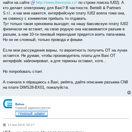
найти на сайте
http://www.thermona.cz/
по строке поиска IU02). А
кто делает электронику для Baxi? В частности, Bertelli & Partners
S.r.l., и как мне кажется, интерфейсную плату IU02 вояла тоже она,
не сименсу с хоневелом прибыль то отдавать.
Тут только такая хреновина выходит, на нашу баксивскую плату IU02
физически не встанет, на свою родную она насаживается разъем в
разъем, а нам 10-ти пиновый переходниr придется воять папа-мама.
Но он не сложный, только провода и фишки.
Если мои рассуждения верны, то вероятность получить ОТ на лунах
остается. Не думаю, чтобы производитель платы для Baxi ОТ
интерфейс заблокировал, а для термоны оставил, хотя...
Но попробовать стоит.
А сначала я обращаюсь к Baxi, ребята, дайте описание разъема CN8
на плате DIMS28-BX01, пожалуйста.
Bahus
Главный администратор
С
12 янв 2016, 00:17
о
о