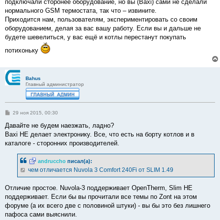
подключали сторонее оборудование, но вы (Baxi) сами не сделали
нормального GSM термостата, так что – извините.
Приходится нам, пользователям, экспериментировать со своим
оборудованием, делая за вас вашу работу. Если вы и дальше не
будете шевелиться, у вас ещё и котлы перестанут покупать
потихоньку
Bahus
Главный администратор
С
29 ноя 2015, 00:30
о
о
Давайте не будем наезжать, ладно?
б
Baxi НЕ делает электронику. Все, что есть на борту котлов и в
щ
е
каталоге - сторонних производителей.
н
и
е
andruccho
писал(а):
чем отличается Nuvola 3 Comfort 240Fi от SLIM 1.49
Отличие простое. Nuvola-3 поддерживает OpenTherm, Slim НЕ
поддерживает. Если бы вы прочитали все темы по Zont на этом
форуме (а их всего две с половиной штуки) - вы бы это без лишнего
пафоса сами выяснили.