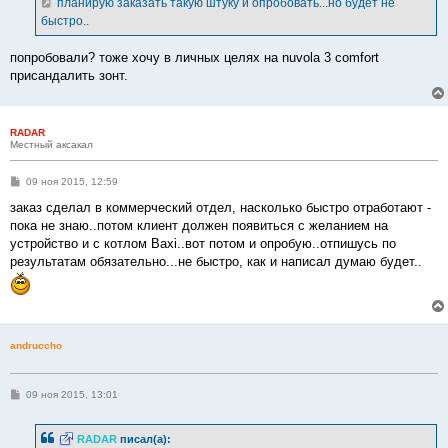
планирую заказать такую штуку и опробовать...но будет не
н
быстро..
и
е
попробовали? тоже хочу в личных целях на nuvola 3 comfort
присандалить зонт.
RADAR
Местный аксакал
С
09 ноя 2015, 12:59
о
о
заказ сделал в коммерческий отдел, насколько быстро отработают -
б
пока не знаю..потом клиент должен появиться с желанием на
щ
е
устройство и с котлом Baxi..вот потом и опробую..отпишусь по
н
результатам обязательно...не быстро, как и написал думаю будет..
и
е
andruccho
С
09 ноя 2015, 13:01
о
о
б
RADAR
писал(а):
щ