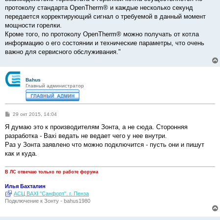
протоколу стандарта OpenTherm® и каждые несколько секунд
передается корректирующий сигнал о требуемой в данный момент
мощности горелки.
Кроме того, по протоколу OpenTherm® можно получать от котла
информацию о его состоянии и технические параметры, что очень
важно для сервисного обслуживания."
Bahus
Главный администратор
С
29 окт 2015, 14:04
о
о
Я думаю это к производителям Зонта, а не сюда. Сторонняя
б
разработка - Baxi ведать не ведает чего у нее внутри.
щ
е
Раз у Зонта заявлено что можно подключится - пусть они и пишут
н
как и куда.
и
е
В ЛС отвечаю только по работе форума
Илья Бахталин
АСЦ BAXI "Санфорт". г. Пенза
Подключение к Зонту - bahus1980