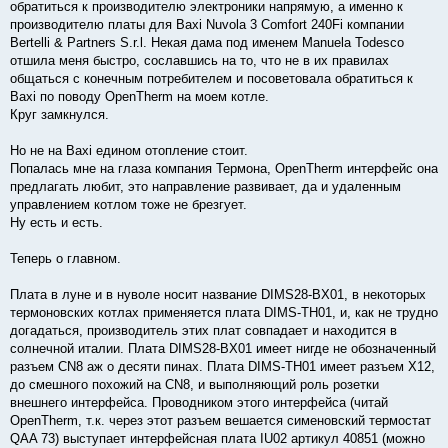
е
обратиться к производителю электроники напрямую, а именно к
н
производителю платы для Baxi Nuvola 3 Comfort 240Fi компании
и
е
Bertelli & Partners S.r.l. Некая дама под именем Manuela Todesco
отшила меня быстро, сославшись на то, что не в их правилах
общаться с конечным потребителем и посоветовала обратиться к
Baxi по поводу OpenTherm на моем котле.
Круг замкнулся.
Но не на Baxi едином отопление стоит.
Попалась мне на глаза компания Термона, ОpenТherm интерфейс она
предлагать любит, это направление развивает, да и удаленным
управлением котлом тоже не брезгует.
Ну есть и есть.
Теперь о главном.
Плата в луне и в нуволе носит название DIMS28-BX01, в некоторых
термоновских котлах применяется плата DIMS-TH01, и, как не трудно
догадаться, производитель этих плат совпадает и находится в
солнечной италии. Плата DIMS28-BX01 имеет нигде не обозначенный
разъем CN8 аж о десяти пинах. Плата DIMS-TH01 имеет разъем Х12,
до смешного похожий на CN8, и выполняющий роль розетки
внешнего интерфейса. Проводником этого интерфейса (читай
OpenTherm, т.к. через этот разъем вешается сименовский термостат
QAA 73) выступает интерфейсная плата IU02 артикул 40851 (можно