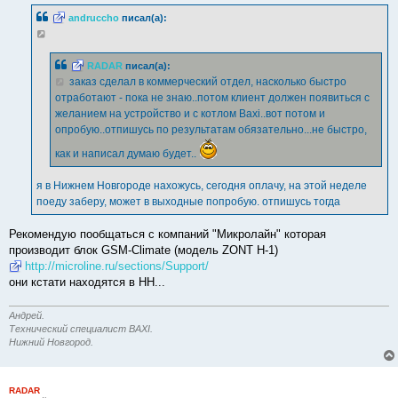
б
andruccho
писал(а):
щ
е
н
и
е
RADAR
писал(а):
заказ сделал в коммерческий отдел, насколько быстро
отработают - пока не знаю..потом клиент должен появиться с
желанием на устройство и с котлом Baxi..вот потом и
опробую..отпишусь по результатам обязательно...не быстро,
как и написал думаю будет..
я в Нижнем Новгороде нахожусь, сегодня оплачу, на этой неделе
поеду заберу, может в выходные попробую. отпишусь тогда
Рекомендую пообщаться с компаний "Микролайн" которая
производит блок GSM-Climate (модель ZONT H-1)
http://microline.ru/sections/Support/
они кстати находятся в НН...
Андрей.
Технический специалист BAXI.
Нижний Новгород.
RADAR