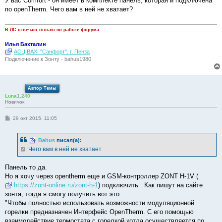
У вас Comfort - он имеет в комплекте панель, которая и подключена
б
по openTherm. Чего вам в ней не хватает?
щ
е
н
и
В ЛС отвечаю только по работе форума
е
Илья Бахталин
АСЦ BAXI "Санфорт". г. Пенза
Подключение к Зонту - bahus1980
Автор Темы
Luna1.240
Новичок
С
29 окт 2015, 11:05
о
о
б
Bahus
писал(а):
щ
е
Чего вам в ней не хватает
н
и
е
Панель то да.
Но я хочу через opentherm еще и GSM-контроллер ZONT H-1V (
https://zont-online.ru/zont-h-1
) подключить . Как пишут на сайте
зонта, тогда я смогу получить вот это:
"Чтобы полностью использовать возможности модуляционной
горелки предназначен Интерфейс OpenTherm. С его помощью
взаимодействие термостата с горелкой котла осуществляется по