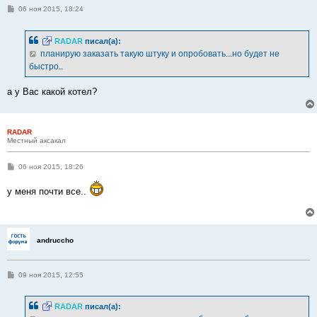
С
06 ноя 2015, 18:24
о
о
б
RADAR
писал(а):
щ
е
планирую заказать такую штуку и опробовать...но будет не
н
быстро..
и
е
а у Вас какой котел?
RADAR
Местный аксакал
С
06 ноя 2015, 18:26
о
о
у меня почти все..
б
щ
е
н
и
е
andruccho
С
09 ноя 2015, 12:55
о
о
б
RADAR
писал(а):
щ
е