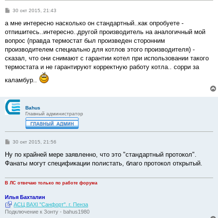
С
30 окт 2015, 21:43
о
о
а мне интересно насколько он стандартный..как опробуете -
б
отпишитесь..интересно..другой производитель на аналогичный мой
щ
е
вопрос (правда термостат был произведен сторонним
н
производителем специально для котлов этого производителя) -
и
е
сказал, что они снимают с гарантии котел при использовании такого
термостата и не гарантируют корректную работу котла.. сорри за
каламбур..
Bahus
Главный администратор
С
30 окт 2015, 21:56
о
о
Ну по крайней мере заявленно, что это "стандартный протокол".
б
Фанаты могут спецификации полистать, благо протокол открытый.
щ
е
н
и
В ЛС отвечаю только по работе форума
е
Илья Бахталин
АСЦ BAXI "Санфорт". г. Пенза
Подключение к Зонту - bahus1980