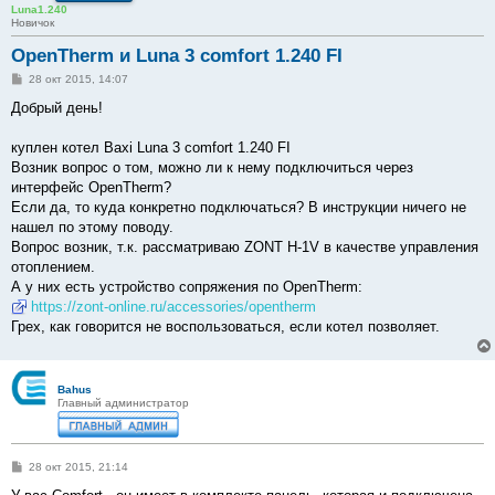
Luna1.240
Новичок
OpenTherm и Luna 3 comfort 1.240 FI
С
28 окт 2015, 14:07
о
о
Добрый день!
б
щ
е
куплен котел Baxi Luna 3 comfort 1.240 FI
н
Возник вопрос о том, можно ли к нему подключиться через
и
е
интерфейс OpenTherm?
Если да, то куда конкретно подключаться? В инструкции ничего не
нашел по этому поводу.
Вопрос возник, т.к. рассматриваю ZONT H-1V в качестве управления
отоплением.
А у них есть устройство сопряжения по OpenTherm:
https://zont-online.ru/accessories/opentherm
Грех, как говорится не воспользоваться, если котел позволяет.
Bahus
Главный администратор
С
28 окт 2015, 21:14
о
о