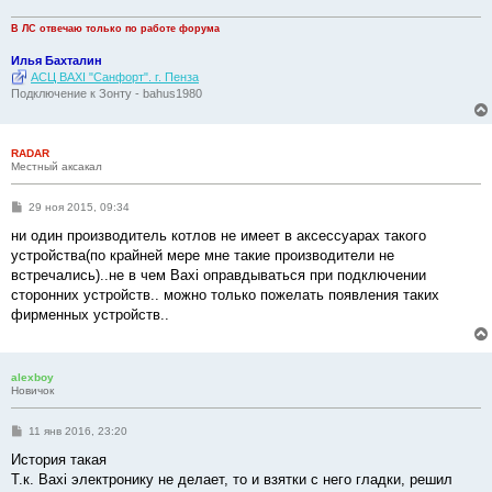
В ЛС отвечаю только по работе форума
Илья Бахталин
АСЦ BAXI "Санфорт". г. Пенза
Подключение к Зонту - bahus1980
RADAR
Местный аксакал
С
29 ноя 2015, 09:34
о
о
ни один производитель котлов не имеет в аксессуарах такого
б
устройства(по крайней мере мне такие производители не
щ
е
встречались)..не в чем Baxi оправдываться при подключении
н
сторонних устройств.. можно только пожелать появления таких
и
е
фирменных устройств..
alexboy
Новичок
С
11 янв 2016, 23:20
о
о
История такая
б
Т.к. Baxi электронику не делает, то и взятки с него гладки, решил
щ