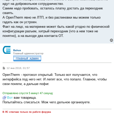
е
идут на добровольное сотрудничество.
Самим надо пробовать, осталось платку достать да переходник
сваять.
А OpenTherm явно не ЛТП, и без распиновки мы можем только
гадать как он устроен.
Факт на лицо, на материнке может быть какой угодно по физической
конфигурации разъем, хитрый переходник (что а нем тоже не
понятно), а на выходе два контакта ОТ.
Bahus
Главный администратор
С
12 янв 2016, 01:57
о
о
OpenTherm - протокол открытый. Только вот получается, что
б
интерфейса под него нет. И лепят все, что попало. Главное, чтобы
щ
е
свои поняли, а дальше пофиг.
н
и
е
Отправлено спустя 5 минут 47 секунд:
Вот
вам товарища.
Попытайтесь списаться. Мож чего дельное организуете.
В ЛС отвечаю только по работе форума