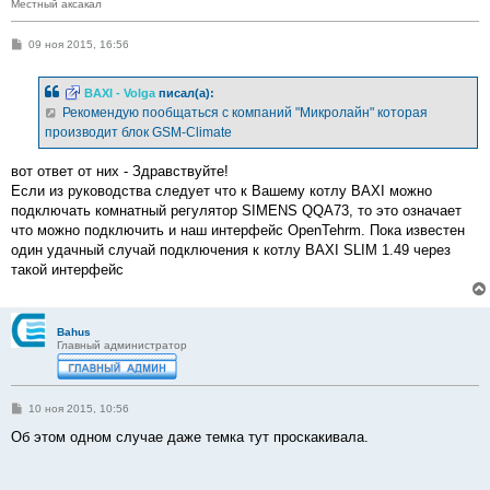
Местный аксакал
С
09 ноя 2015, 16:56
о
о
б
BAXI - Volga
писал(а):
щ
е
Рекомендую пообщаться с компаний "Микролайн" которая
н
производит блок GSM-Climate
и
е
вот ответ от них - Здравствуйте!
Если из руководства следует что к Вашему котлу BAXI можно
подключать комнатный регулятор SIMENS QQA73, то это означает
что можно подключить и наш интерфейс OpenTehrm. Пока известен
один удачный случай подключения к котлу BAXI SLIM 1.49 через
такой интерфейс
Bahus
Главный администратор
С
10 ноя 2015, 10:56
о
о
Об этом одном случае даже темка тут проскакивала.
б
щ
е
н