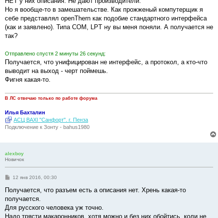
НЕТ у них описания. Не дают производители.
б
Но я вообще-то в замешательстве. Как прожженый компутерщик я
щ
е
себе представлял openThern как подобие стандартного интерфейса
н
(как и заявлено). Типа COM, LPT ну вы меня поняли. А получается не
и
е
так?
Отправлено спустя 2 минуты 26 секунд:
Получается, что унифицирован не интерфейс, а протокол, а кто-что
выводит на выход - черт поймешь.
Фигня какая-то.
В ЛС отвечаю только по работе форума
Илья Бахталин
АСЦ BAXI "Санфорт". г. Пенза
Подключение к Зонту - bahus1980
alexboy
Новичок
С
12 янв 2016, 00:30
о
о
Получается, что разъем есть а описания нет. Хрень какая-то
б
получается.
щ
е
Для русского человека уж точно.
н
Надо трясти макаронников, хотя можно и без них обойтись, коли не
и