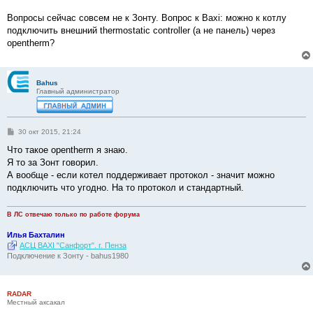
Вопросы сейчас совсем не к Зонту. Вопрос к Baxi: можно к котлу
подключить внешний thermostatic controller (а не панель) через
opentherm?
Bahus
Главный администратор
С
30 окт 2015, 21:24
о
о
Что такое opentherm я знаю.
б
Я то за Зонт говорил.
щ
е
А вообще - если котел поддерживает протокол - значит можно
н
подключить что угодно. На то протокол и стандартный.
и
е
В ЛС отвечаю только по работе форума
Илья Бахталин
АСЦ BAXI "Санфорт". г. Пенза
Подключение к Зонту - bahus1980
RADAR
Местный аксакал