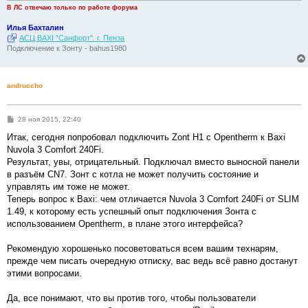
и
В ЛС отвечаю только по работе форума
е
Илья Бахталин
АСЦ BAXI "Санфорт". г. Пенза
Подключение к Зонту - bahus1980
andruccho
С
28 ноя 2015, 22:40
о
о
Итак, сегодня попробовал подключить Zont H1 с Opentherm к Baxi
б
Nuvola 3 Comfort 240Fi.
щ
е
Результат, увы, отрицательный. Подключал вместо выносной панели
н
в разъём CN7. Зонт с котла не может получить состояние и
и
е
управлять им тоже не может.
Теперь вопрос к Baxi: чем отличается Nuvola 3 Comfort 240Fi от SLIM
1.49, к которому есть успешный опыт подключения Зонта с
использованием Opentherm, в плане этого интерфейса?
Рекомендую хорошенько посоветоваться всем вашим технарям,
прежде чем писать очередную отписку, вас ведь всё равно достанут
этими вопросами.
Да, все понимают, что вы против того, чтобы пользователи