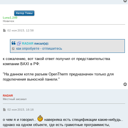
Автор Темы
Luna1.240
Новичок
С
02 ноя 2015, 12:58
о
о
б
RADAR
писал(а):
щ
е
как опробуете - отпишитесь
н
и
е
к сожалению, вот такой ответ получил от представительства
компании BAXI в РФ:
"На данном котле разъем OpenTherm предназначен только для
подключения выносной панели."
RADAR
Местный аксакал
С
02 ноя 2015, 16:16
о
о
о чем я и говорил..
наверняка есть спецификации какие-нибудь..
б
щ
однако на одном объекте, где есть грамотные программисты,
е