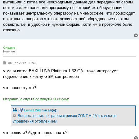
вытащили с котла все необходимые данные для передачи по своим
н
и
сетям и даже написали программу по которой их оборудование
е
показывает центральному оператору на мнемосхеме, что происходит
с котлом..а оператор этот отслеживает всё оборудование на этом
объекте..т.е. в удобной и нужной форме...хотя им в протоколе было
отказано..
Оледжо
Новичок
С
06 ноя 2015, 17:48
о
о
у меня котел BAXI LUNA Platinum 1.32 GA - тоже интересует
б
подключение к котлу GSM-контроллера
щ
е
н
что посоветуете?
и
е
Отправлено спустя 22 минуты 11 секунд:
Luna1.240
писал(а):
Вопрос возник, т.к. рассматриваю ZONT H-1V в качестве
управления отоплением.
что решили? будете подключать?