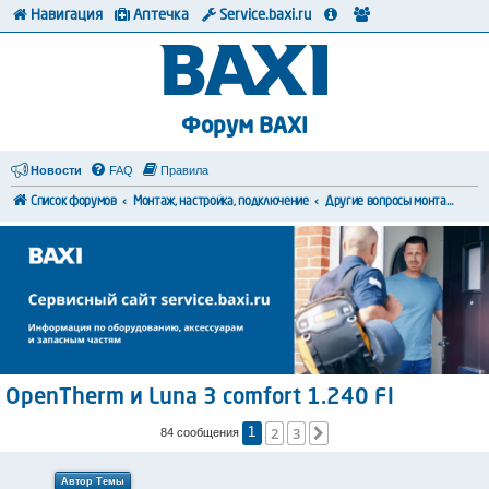
Навигация
Аптечка
Service.baxi.ru
Форум BAXI
Новости
FAQ
Правила
Список форумов
Монтаж, настройка, подключение
Другие вопросы монтажа и коммутации
OpenTherm и Luna 3 comfort 1.240 FI
2
3
След.
84 сообщения
1
Автор Темы