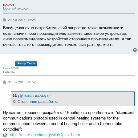
RADAR
Местный аксакал
С
29 окт 2015, 19:28
о
о
Вообще конечно потребительский запрос на такие возможности
б
есть..значит пора производителю заиметь свое такое устройство,
щ
е
либо порекомендовать устройство стороннего производителя..я так
н
считаю..от этого производитель только выиграть должен..
и
е
Автор Темы
Luna1.240
Новичок
С
30 окт 2015, 16:54
о
о
б
Bahus
писал(а):
щ
е
Сторонняя разработка
н
и
е
Ну как же сторонняя разработка? Вообще-то opentherm это "
standard
communications protocol used in central heating systems for the
communication between a central heating boiler and a thermostatic
controller":
https://en.wikipedia.org/wiki/OpenTherm