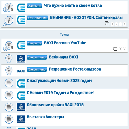
Закрыто
Что нужно знать о своем котле
Объявление
ВНИМАНИЕ - ЛОХОТРОН. Сайты-кидалы
1
2
3
4
Темы
Закрыто
BAXI России в YouTube
1
2
Закреплено
Вебинары BAXI
Закреплено
Разрешение Ростехнадзора
С наступающим Новым 2023 годом
С Новым 2019 Годом и Рождеством!
Обновление прайса BAXI 2018
Выставка Акватерм