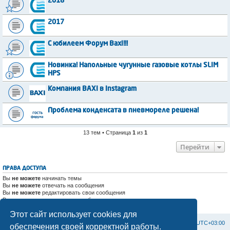
2018
2017
С юбилеем Форум Baxi!!!
Новинка! Напольные чугунные газовые котлы SLIM
HPS
Компания BAXI в Instagram
Проблема конденсата в пневмореле решена!
13 тем • Страница
1
из
1
Перейти
ПРАВА ДОСТУПА
Вы
не можете
начинать темы
Вы
не можете
отвечать на сообщения
Вы
не можете
редактировать свои сообщения
Вы
не можете
удалять свои сообщения
Вы
не можете
добавлять вложения
Этот сайт использует cookies для
Список форумов
С
в
я
з
а
т
ь
с
я
с
а
д
м
и
н
и
с
т
р
а
ц
и
е
й
Часовой пояс:
UTC+03:00
обеспечения своей корректной работы.