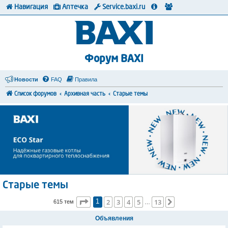
Навигация
Аптечка
Service.baxi.ru
Форум BAXI
Новости
FAQ
Правила
Список форумов
Архивная часть
Старые темы
Старые темы
Страница
1
из
13
2
3
4
5
13
След.
615 тем
1
…
Объявления