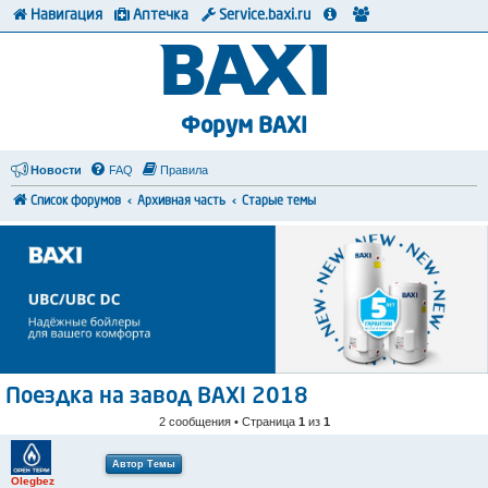
Навигация
Аптечка
Service.baxi.ru
Форум BAXI
Новости
FAQ
Правила
Список форумов
Архивная часть
Старые темы
Поездка на завод BAXI 2018
2 сообщения • Страница
1
из
1
Автор Темы
Olegbez