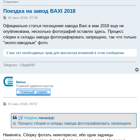
Старожил
Поездка на завод BAXI 2018
С
01 июн 2018, 07:56
о
о
Официально статья посещения завода Baxi в мае 2018 еще не
б
опубликована, несколько фотографий оставлю здесь. Процесс
щ
е
сборки и склады завода фотографировать запрещено, так что только
н
"около-заводные" фото.
и
е
У вас нет необходимых прав для просмотра вложений в этом сообщении.
Telegram : Oleg9040
Bahus
Главный администратор
С
01 июн 2018, 09:57
о
о
б
Olegbez
писал(а):
щ
е
Процесс сборки и склады завода фотографировать запрещено
н
и
е
Наивняга. Сборку фотать неинтересно, ибо одни задницы