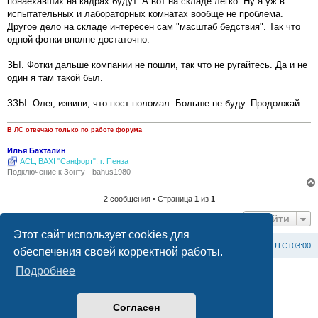
понаехавших на кадрах будут. А вот на складе легко. Ну а уж в
испытательных и лабораторных комнатах вообще не проблема.
Другое дело на складе интересен сам "масштаб бедствия". Так что
одной фотки вполне достаточно.
ЗЫ. Фотки дальше компании не пошли, так что не ругайтесь. Да и не
один я там такой был.
ЗЗЫ. Олег, извини, что пост поломал. Больше не буду. Продолжай.
В ЛС отвечаю только по работе форума
Илья Бахталин
АСЦ BAXI "Санфорт". г. Пенза
Подключение к Зонту - bahus1980
2 сообщения • Страница
1
из
1
Перейти
Этот сайт использует cookies для
Список форумов
С
в
я
з
а
т
ь
с
я
с
а
д
м
и
н
и
с
т
р
а
ц
и
е
й
Часовой пояс:
UTC+03:00
обеспечения своей корректной работы.
Подробнее
Создано на основе
phpBB
® Forum Software © phpBB Limited
Официальный сайт BAXI в России
Конфиденциальность
|
Правила
Согласен