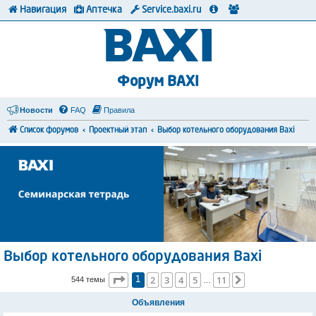
Навигация
Аптечка
Service.baxi.ru
Форум BAXI
Новости
FAQ
Правила
Список форумов
Проектный этап
Выбор котельного оборудования Baxi
Выбор котельного оборудования Baxi
Страница
1
из
11
2
3
4
5
11
След.
544 темы
1
…
Объявления