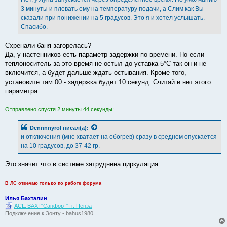
н
3 минуты и плевать ему на температуру подачи, а Слим как Вы
и
е
сказали при понижении на 5 градусов. Это я и хотел услышать.
Спасибо.
Схренали баня загорелась?
Да, у настенников есть параметр задержки по времени. Но если
теплоноситель за это время не остыл до уставка-5°С так он и не
включится, а будет дальше ждать остывания. Кроме того,
установите там 00 - задержка будет 10 секунд. Считай и нет этого
параметра.
Отправлено спустя 2 минуты 44 секунды:
Dennnnyrol
писал(а):
и отключения (мне хватает на обогрев) сразу в среднем опускается
на 10 градусов, до 37-42 гр.
Это значит что в системе затруднена циркуляция.
В ЛС отвечаю только по работе форума
Илья Бахталин
АСЦ BAXI "Санфорт". г. Пенза
Подключение к Зонту - bahus1980