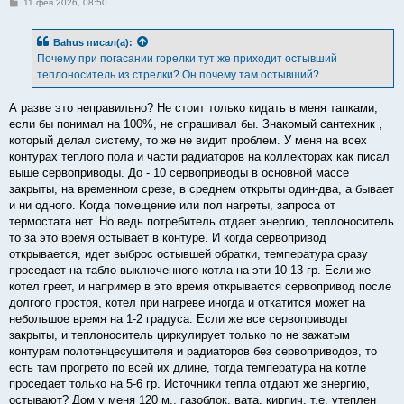
С
11 фев 2026, 08:50
о
о
б
Bahus
писал(а):
щ
е
Почему при погасании горелки тут же приходит остывший
н
теплоноситель из стрелки? Он почему там остывший?
и
е
А разве это неправильно? Не стоит только кидать в меня тапками,
если бы понимал на 100%, не спрашивал бы. Знакомый сантехник ,
который делал систему, то же не видит проблем. У меня на всех
контурах теплого пола и части радиаторов на коллекторах как писал
выше сервоприводы. До - 10 сервоприводы в основной массе
закрыты, на временном срезе, в среднем открыты один-два, а бывает
и ни одного. Когда помещение или пол нагреты, запроса от
термостата нет. Но ведь потребитель отдает энергию, теплоноситель
то за это время остывает в контуре. И когда сервопривод
открывается, идет выброс остывшей обратки, температура сразу
проседает на табло выключенного котла на эти 10-13 гр. Если же
котел греет, и например в это время открывается сервопривод после
долгого простоя, котел при нагреве иногда и откатится может на
небольшое время на 1-2 градуса. Если же все сервоприводы
закрыты, и теплоноситель циркулирует только по не зажатым
контурам полотенцесушителя и радиаторов без сервоприводов, то
есть там прогрето по всей их длине, тогда температура на котле
проседает только на 5-6 гр. Источники тепла отдают же энергию,
остывают? Дом у меня 120 м., газоблок, вата, кирпич, т.е. утеплен