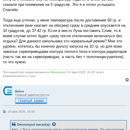
сказали при понижении на 5 градусов. Это я и хотел услышать.
Спасибо.
Тогда еще уточню, у меня температура после достижения 50 гр. и
отключения (мне хватает на обогрев) сразу в среднем опускается на
10 градусов, до 37-42 гр. Если в место Луна поставить Слим, то в
моем случае котел будет сразу после отключения включаться без
отдыха? Для данного напольника это нормальный режим? Мне это
удобно, хотелось бы конечно дельту запуска на 10 гр, но для моих
зажатых сервоприводами контура теплого пола и контура радиаторов
(часть так же на сервоприводах, а часть без + полотенцесушители),
то что нужно.
Последний раз редактировалось
Dennnnyrol
10 фев 2026, 16:45, всего
редактировалось 1 раз.
Bahus
Главный администратор
С
10 фев 2026, 16:34
о
о
б
Dennnnyrol
писал(а):
щ
е
Нет, у Луна запускается через определенное время. По умолчанию