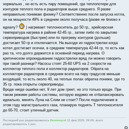
нормально , но есть есть пару помещений, где теплопотери для
контуров теплого пола и радиаторов выше среднего. Я разве
неправильно понимаю физику? Соответственно после запуска котла,
он на мощности 49% в среднем около получаса (разве не близко к
идеалу?
) нагревает теплоноситель до 50 гр,, крейсерская
температура нагрева в районе 42-45 гр., затем либо по закрытию
сервоприводов (быстрее) или по прогреву контуров (дольше)
достигает 50 гр и отключается. На выходе из гидрострелки когда
котел достигает осечки, в среднем температура 42-44 гр, то есть как
раз та, что долго держится в основной период нагрева. О
критическом опрокидывании гидрострелки вряд ли можно говорить
при такой разнице? Насосы стоят 25-60 UPS на 2 скорости на
коллектор теплого пола и коллектор радиаторов. Обрата на
коллекторе радиаторов в среднем всего на пару градусов меньше
входящей, то есть около 40, на теплых полах обратка пониже, где то
35 гр. пока открыты сервоприводы.
Вроде нигде ошибки нет, 9 лет дом греет, но это только вроде. При
таком режиме работы системы, которую видимо не отбалансировать
идеально, менять Луна на Слим не стоит? После подключения в
этом году магистрального газа, планирую поднять Т теплоносителя
до 65-70, стоит уличный датчик.
Последний раз редактировалось
Dennnnyrol
11 фев 2026, 09:09, всего
редактировалось 1 раз.