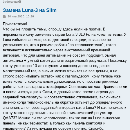
Забегающий
Замена Luna-3 на Slim
С
30 янв 2026, 15:26
о
о
Приветствую!
б
Что бы не плодить темы, спрошу здесь если не против. В
щ
е
перспективе хочу заменить старый Luna 3 310 Fi, на котел из темы. У
н
Luna избыточная мощность для моей площади, и главное не
и
е
устраивает то, что в режиме работы "по теплоносителю", котел
включается исключительно через выставленный временной
интервал, что для моей автоматики не совсем подходит. Умная
автоматика + умный котел дали отрицательный результат. Поскольку
котлу уже скоро 10 лет стукнет и наконец должны подвести
магистральный газ, а значит можно жечь газ на все деньги, а не
строго рассчитывать остаток как с газгольдером, хочу теперь уже
взять котел с коаксиальным дымоходом, но с простым режимом
работы, как на старых атмосферных Советских котлах. Правильно ли
я понял инструкцию к Слим, и данный котел после нагрева до
заданной температуры и соответственно отключения, включиться
именно когда теплоноситель на обратке остынет до определенного
значения, а не через заданный интервал как в Luna? И как понимаю к
котлу можно подключить выносной климатический регулятор
QAA73? Можно ли его использовать так же как на Luna выносную
панель, не как термостат, а только как панель контроля и
управления? Из инструкции не совсем понятно. Спасибо.