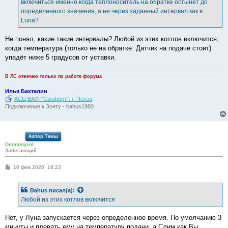
е
включиться именно когда теплоноситель на обратке остынет до
определенного значения, а не через заданный интервал как в
Luna?
Не понял, какие такие интервалы? Любой из этих котлов включится,
когда температура (только не на обратке. Датчик на подаче стоит)
упадёт ниже 5 градусов от уставки.
В ЛС отвечаю только по работе форума
Илья Бахталин
АСЦ BAXI "Санфорт". г. Пенза
Подключение к Зонту - bahus1980
Автор Темы
Dennnnyrol
Забегающий
С
10 фев 2026, 16:23
о
о
б
Bahus
писал(а):
щ
е
Любой из этих котлов включится
н
и
е
Нет, у Луна запускается через определенное время. По умолчанию 3
минуты и плевать ему на температуру подачи, а Слим как Вы