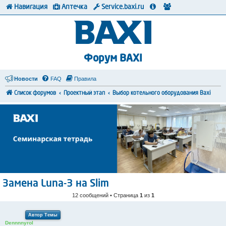
Навигация
Аптечка
Service.baxi.ru
Форум BAXI
Новости
FAQ
Правила
Список форумов
Проектный этап
Выбор котельного оборудования Baxi
Замена Luna-3 на Slim
12 сообщений • Страница
1
из
1
Автор Темы
Dennnnyrol