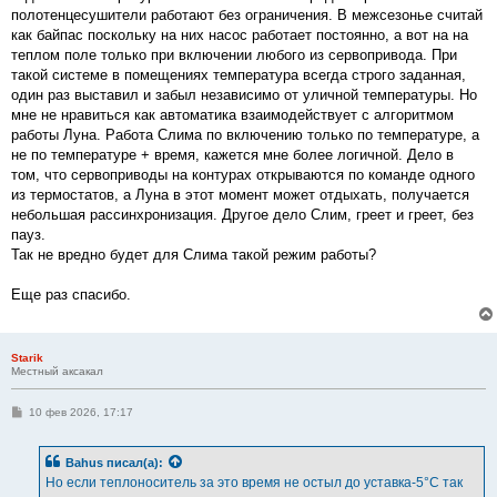
полотенцесушители работают без ограничения. В межсезонье считай
как байпас поскольку на них насос работает постоянно, а вот на на
теплом поле только при включении любого из сервопривода. При
такой системе в помещениях температура всегда строго заданная,
один раз выставил и забыл независимо от уличной температуры. Но
мне не нравиться как автоматика взаимодействует с алгоритмом
работы Луна. Работа Слима по включению только по температуре, а
не по температуре + время, кажется мне более логичной. Дело в
том, что сервоприводы на контурах открываются по команде одного
из термостатов, а Луна в этот момент может отдыхать, получается
небольшая рассинхронизация. Другое дело Слим, греет и греет, без
пауз.
Так не вредно будет для Слима такой режим работы?
Еще раз спасибо.
Starik
Местный аксакал
С
10 фев 2026, 17:17
о
о
б
Bahus
писал(а):
щ
е
Но если теплоноситель за это время не остыл до уставка-5°С так
н