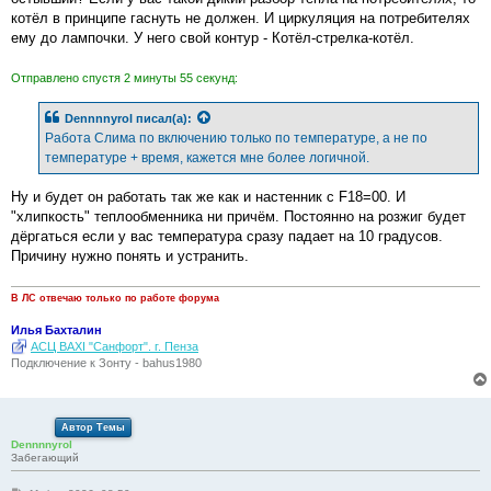
котёл в принципе гаснуть не должен. И циркуляция на потребителях
ему до лампочки. У него свой контур - Котёл-стрелка-котёл.
Отправлено спустя 2 минуты 55 секунд:
Dennnnyrol
писал(а):
Работа Слима по включению только по температуре, а не по
температуре + время, кажется мне более логичной.
Ну и будет он работать так же как и настенник с F18=00. И
"хлипкость" теплообменника ни причём. Постоянно на розжиг будет
дёргаться если у вас температура сразу падает на 10 градусов.
Причину нужно понять и устранить.
В ЛС отвечаю только по работе форума
Илья Бахталин
АСЦ BAXI "Санфорт". г. Пенза
Подключение к Зонту - bahus1980
Автор Темы
Dennnnyrol
Забегающий