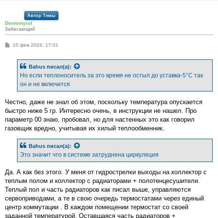
Автор Темы
Dennnnyrol
Забегающий
С
10 фев 2026, 17:01
о
о
б
Bahus
писал(а):
щ
е
Но если теплоноситель за это время не остыл до уставка-5°С так
н
он и не включится
и
е
Честно, даже не знал об этом, поскольку температура опускается
быстро ниже 5 гр. Интересно очень, в инструкции не нашел. Про
параметр 00 знаю, пробовал, но для настенных это как говорил
газовщик вредно, учитывая их хилый теплообменник.
Bahus
писал(а):
Это значит что в системе затруднена циркуляция
Да. А как без этого. У меня от гидрострелки выходы на коллектор с
теплым полом и коллектор с радиаторами + полотенцесушители.
Теплый пол и часть радиаторов как писал выше, управляются
сервоприводами, а те в свою очередь термостатами через единый
центр коммутации . В каждом помещении термостат со своей
заданной температурой. Оставшаяся часть радиаторов +