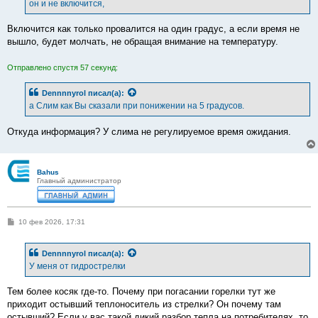
он и не включится,
и
е
Включится как только провалится на один градус, а если время не
вышло, будет молчать, не обращая внимание на температуру.
Отправлено спустя 57 секунд:
Dennnnyrol
писал(а):
а Слим как Вы сказали при понижении на 5 градусов.
Откуда информация? У слима не регулируемое время ожидания.
Bahus
Главный администратор
С
10 фев 2026, 17:31
о
о
б
Dennnnyrol
писал(а):
щ
е
У меня от гидрострелки
н
и
е
Тем более косяк где-то. Почему при погасании горелки тут же
приходит остывший теплоноситель из стрелки? Он почему там
остывший? Если у вас такой дикий разбор тепла на потребителях, то