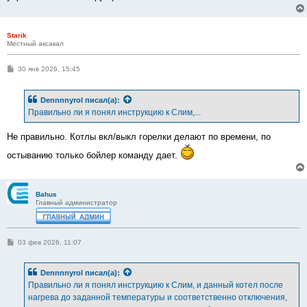
Starik
Местный аксакал
С
30 янв 2026, 15:45
о
о
б
Dennnnyrol
писал(а):
щ
е
Правильно ли я понял инструкцию к Слим,...
н
и
е
Не правильно. Котлы вкл/выкл горелки делают по времени, по
остыванию только бойлер команду дает.
Bahus
Главный администратор
С
03 фев 2026, 11:07
о
о
б
Dennnnyrol
писал(а):
щ
е
Правильно ли я понял инструкцию к Слим, и данный котел после
н
нагрева до заданной температуры и соответственно отключения,
и