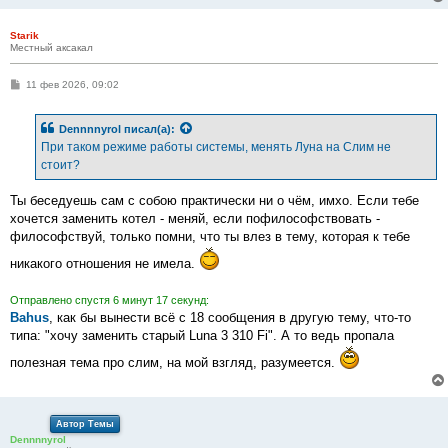
Starik
Местный аксакал
С
11 фев 2026, 09:02
о
о
б
Dennnnyrol
писал(а):
щ
е
При таком режиме работы системы, менять Луна на Слим не
н
стоит?
и
е
Ты беседуешь сам с собою практически ни о чём, имхо. Если тебе
хочется заменить котел - меняй, если пофилософствовать -
философствуй, только помни, что ты влез в тему, которая к тебе
никакого отношения не имела.
Отправлено спустя 6 минут 17 секунд:
Bahus
, как бы вынести всё с 18 сообщения в другую тему, что-то
типа: "хочу заменить старый Luna 3 310 Fi". А то ведь пропала
полезная тема про слим, на мой взгляд, разумеется.
Автор Темы
Dennnnyrol