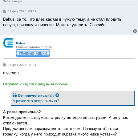
Забегающий
С
11 фев 2026, 09:19
о
о
Bahus, за то, что влез как бы в чужую тему, а не стал плодить
б
новую, приношу извинения. Можете удалить. Спасибо.
щ
е
н
и
е
Bahus
Главный администратор
С
11 фев 2026, 11:24
о
о
отделил
б
щ
е
Отправлено спустя 2 минуты 44 секунды:
н
и
е
Dennnnyrol
писал(а):
А разве это неправильно?
А разве правильно?
Котёл должен загружать стрелку по мере её разгрузки. А он у вас
отключается.
Предлагаю вам поразмышлять вот о чём. Почему котёл гасит
горелку, когда у него приходит обратка много ниже уставки?