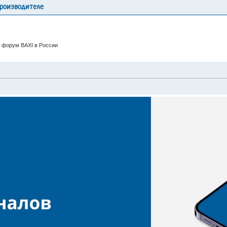
производителе
 форум BAXI в России