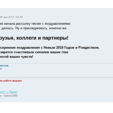
26 дек 2017, 09:38
же начала рассылку писем с поздравлениями.
, делюсь. Ну и присоединяюсь, конечно же.
рузья, коллеги и партнеры!
скренние поздравления с Новым 2018 Годом и Рождеством.
 озарится счастливым сиянием ваших глаз
лотой ваших чувств!
ностью
18
 по работе форума
рт". г. Пенза
у - bahus1980