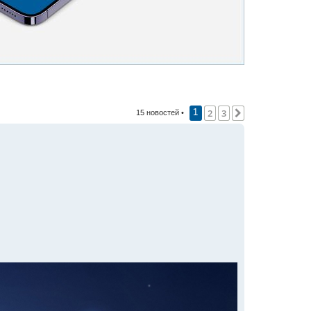
2
3
След.
15 новостей •
1