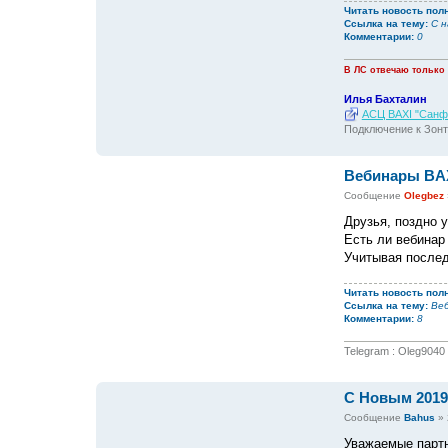
Читать новость пол
Ссылка на тему:
С 
Комментарии:
0
В ЛС отвечаю только
Илья Бахталин
АСЦ BAXI "Санфо
Подключение к Зонт
Вебинары BA
Сообщение
Olegbez
Друзья, поздно 
Есть ли вебинар
Учитывая послед
Читать новость пол
Ссылка на тему:
Ве
Комментарии:
8
Telegram : Oleg9040
С Новым 2019
Сообщение
Bahus
»
Уважаемые партн