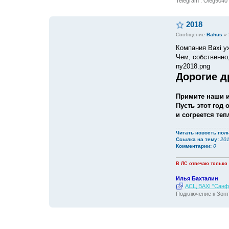
Telegram : Oleg9040
2018
Сообщение
Bahus
»
Компания Baxi у
Чем, собственно
ny2018.png
Дорогие д
Примите наши и
Пусть этот год
и согреется теп
Читать новость пол
Ссылка на тему:
20
Комментарии:
0
В ЛС отвечаю только
Илья Бахталин
АСЦ BAXI "Санфо
Подключение к Зонт