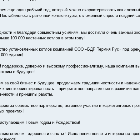
лся еще один рабочий год, который можно охарактеризовать как сложный
 Нестабильность рыночной конъюнктуры, отложенный спрос и поздний с
дности и благодаря совместным усилиям, мы достигли очень важный эк
выше 100 000 настенных котлов в этом году!
ство установленных котлов компанией ООО «БДР Термия Рус» под бренда
 000 единиц!
 поддержке, доверию и высокому профессионализму, наша компания вып
отрим в будущее!
м за свой бизнес и будущее, продолжаем традиции честности и надежн
и клиентоориентированность – приоритетное направление в развитии наш
енности и принципы работы.
арим за совместное партнерство, активное участие в маркетинговых про
ых проектах!
наступающим Новым годом и Рождеством!
шим семьям - здоровья и счастья! Исполнения новых и интересных проек
х высот!