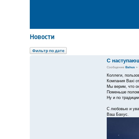
Новости
Фильтр по дате
С наступаю
Сообщение
Bahus
»
Коллеги, пользо
Компания Baxi о
Мы верим, что о
Поменьше поломо
Ну и по традици
С любовью и ув
Ваш Бахус.