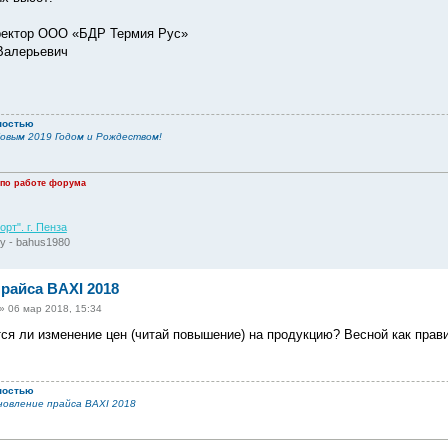
ректор ООО «БДР Термия Рус»
Валерьевич
ностью
овым 2019 Годом и Рождеством!
 по работе форума
рт". г. Пенза
у - bahus1980
райса BAXI 2018
»
06 мар 2018, 15:34
тся ли изменение цен (читай повышение) на продукцию? Весной как прави
ностью
овление прайса BAXI 2018