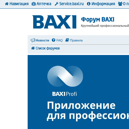
Навигация
Аптечка
Service.baxi.ru
Информация
О 
Форум BAXI
Крупнейший профессиональный
Новости
FAQ
Правила
Список форумов