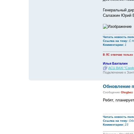
Генеральный ди
Салазкин Юрий 
Читать новость пол
Ссылка на тему:
С Н
Комментарии:
1
В ЛС отвечаю только
Илья Бахталин
АСЦ BAXI "Санфо
Подключение к Зонт
Обновление п
Сообщение
Olegbez
Ребят, планируе
Читать новость пол
Ссылка на тему:
Обн
Комментарии:
23